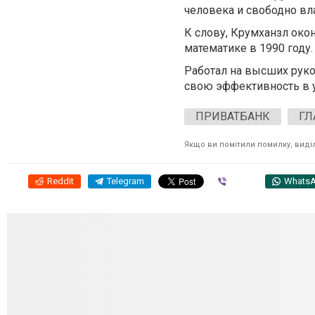
человека и свободно вл
К слову, Крумханзл око
математике в 1990 году.
Работал на высших руко
свою эффективность в у
ПРИВАТБАНК
ГЛ
Якщо ви помітили помилку, виділі
Reddit
Telegram
Viber
Whats