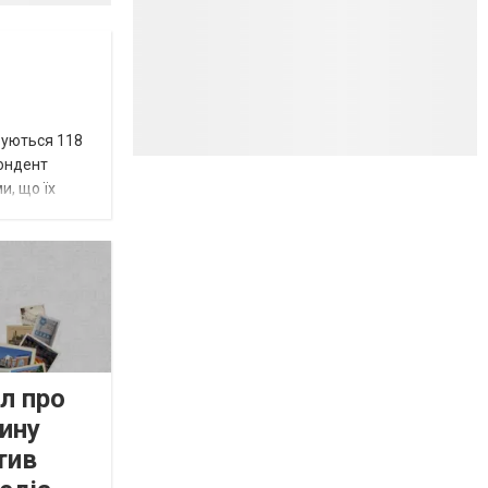
вуються 118
пондент
и, що їх
л про
ину
тив