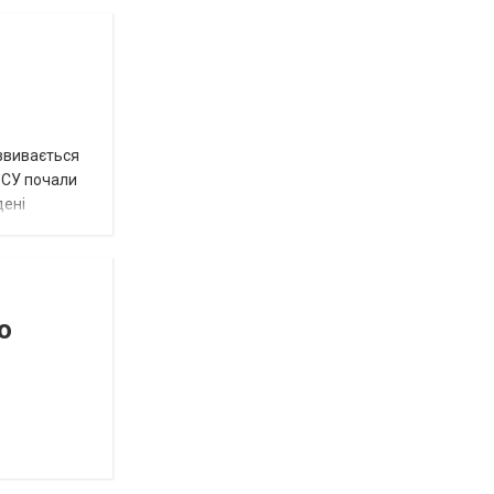
озвивається
 ЗСУ почали
дені
о