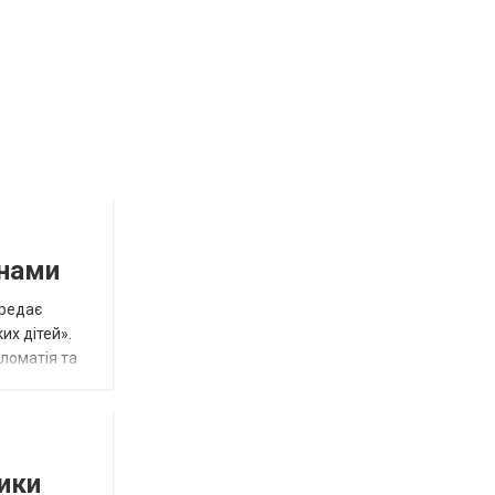
инами
ередає
их дітей».
пломатія та
тики