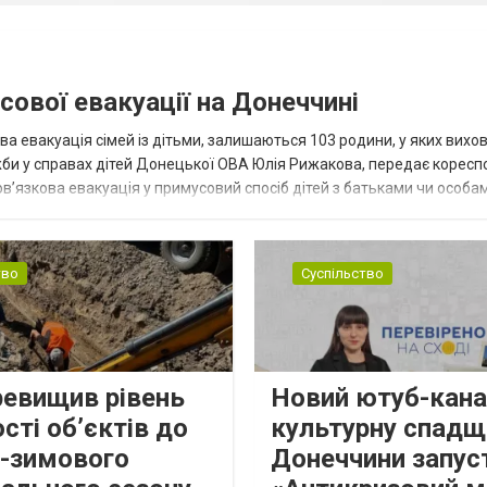
сової евакуації на Донеччині
ва евакуація сімей із дітьми, залишаються 103 родини, у яких вихо
жби у справах дітей Донецької ОВА Юлія Рижакова, передає корес
в’язкова евакуація у примусовий спосіб дітей з батьками чи особам
н...
тво
Суспільство
ревищив рівень
Новий ютуб-кана
сті об’єктів до
культурну спадщ
о-зимового
Донеччини запус