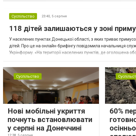
Суспільство
23:40,
5 серпня
118 дітей залишаються у зоні приму
У населених пунктах Донецької області, з яких триває примусо
дітей. Про це на онлайн-брифінгу повідомила начальниця слу
Укрінформу. «На території населених пунктів, де оголошена обо
замінюють, або іншими законними представниками, у 16 населе
Суспільство
Суспільс
Нові мобільні укриття
60% пе
почнуть встановлювати
готовно
у серпні на Донеччині
осіннь
12:38,
5 серпня