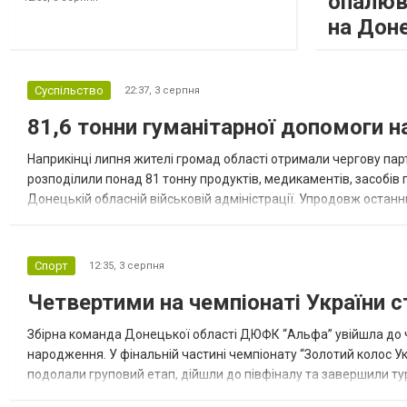
опалюв
на Дон
Суспільство
22:37,
3 серпня
81,6 тонни гуманітарної допомоги 
Наприкінці липня жителі громад області отримали чергову парт
розподілили понад 81 тонну продуктів, медикаментів, засобів г
Донецькій обласній військовій адміністрації. Упродовж остан
допомоги. Благодійні вантажі містили продуктові набори, засоб
Спорт
12:35,
3 серпня
Четвертими на чемпіонаті України с
Збірна команда Донецької області ДЮФК “Альфа” увійшла до ч
народження. У фінальній частині чемпіонату “Золотий колос У
подолали груповий етап, дійшли до півфіналу та завершили тур
“Спортивна молодіжна ліга” та представник команди Іван Кором