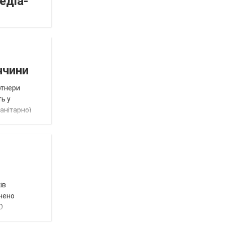
едіа-
ччини
ртнери
ть у
анітарної
ів
внено
О