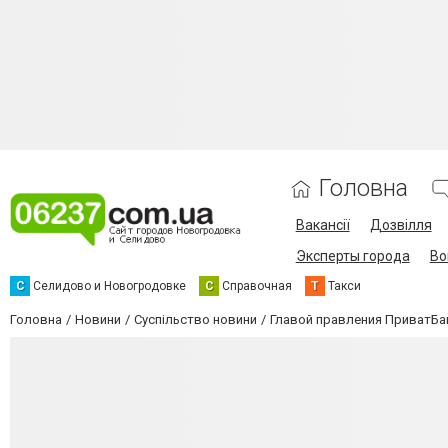
Головна
Вакансії
Дозвілля
Эксперты города
Во
С
Селидово и Новогродовке
С
Справочная
Т
Такси
Головна
Новини
Суспільство новини
Главой правления ПриватБа