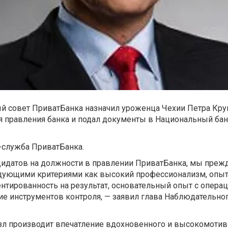
й совет ПриватБанка назначил уроженца Чехии Петра Кру
 правления банка и подал документы в Национальный бан
-служба ПриватБанка.
дидатов на должности в правлении ПриватБанка, мы преж
дующими критериями как высокий профессионализм, опыт
ентированность на результат, основательный опыт с опер
е инструментов контроля, — заявил глава Наблюдательног
нзл производит впечатление вдохновенного и высокомоти