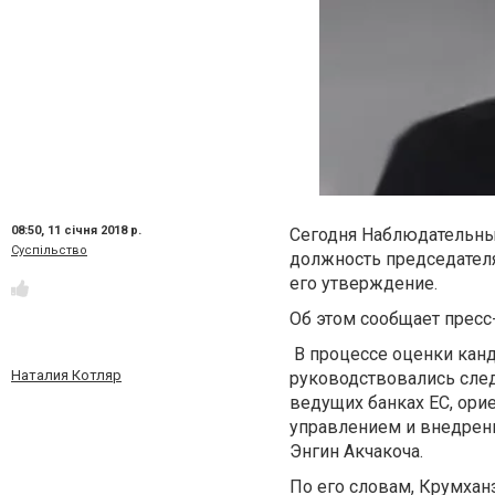
08:50,
11 січня 2018 р.
Сегодня Наблюдательны
Суспільство
должность председателя
его утверждение.
Об этом сообщает пресс
В процессе оценки кан
Наталия Котляр
руководствовались сле
ведущих банках ЕС, ори
управлением и внедрени
Энгин Акчакоча.
По его словам, Крумха