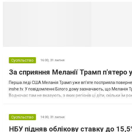
Селидово и Н
Суспільство
16:00,
31 липня
За сприяння Меланії Трамп п'ятеро 
Перша леді США Меланія Трамп уже впʼяте посприяла повернен
inshe.tv. У повідомленні Білого дому зазначають, що Меланія Т
Водночас там не вказують, з яких регіонів ці діти, скільки їм р
розбудова миру важливі для цих зусиль, їх перевершує...
Суспільство
14:00,
31 липня
НБУ підняв облікову ставку до 15,5