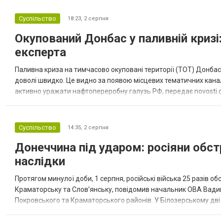
Суспільство
18:23,
2 серпня
Окупований Донбас у паливній кризі:
експерта
Паливна криза на тимчасово окуповані території (ТОТ) Донбасу
доволі швидко. Це видно за появою місцевих тематичних каналі
активно уражати нафтопереробну галузь РФ, передає novosti.dn
обмеження на продаж бензину. Ціни на пальне та на переоблад
Суспільство
14:35,
2 серпня
Донеччина під ударом: росіяни обст
наслідки
Протягом минулої доби, 1 серпня, російські війська 25 разів об
Краматорську та Слов’янську, повідомив начальник ОВА Вадим
Покровського та Краматорського районів. У Білозерському дв
Миколаївської громади зруйновані два приватні будинки. У Сло