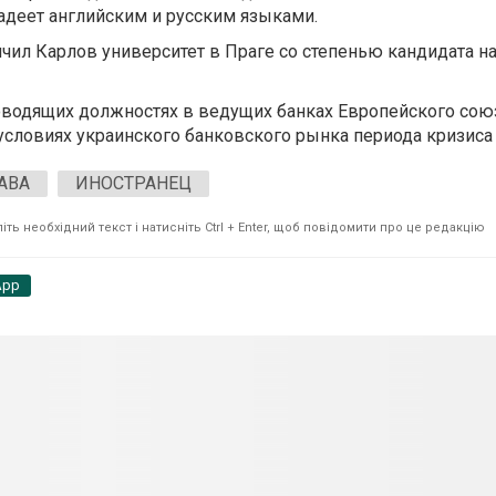
адеет английским и русским языками.
нчил Карлов университет в Праге со степенью кандидата на
водящих должностях в ведущих банках Европейского союз
словиях украинского банковского рынка периода кризиса 
АВА
ИНОСТРАНЕЦ
ть необхідний текст і натисніть Ctrl + Enter, щоб повідомити про це редакцію
App