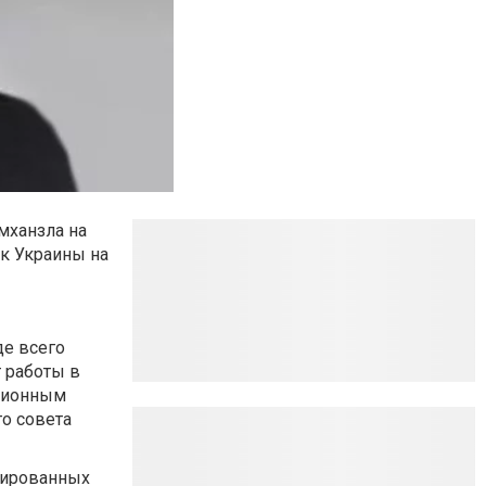
мханзла на
к Украины на
де всего
 работы в
ационным
о совета
вированных