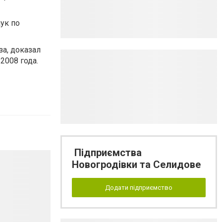
ук по
а, доказал
2008 года.
Підприємства
Новогродівки та Селидове
Додати підприємство