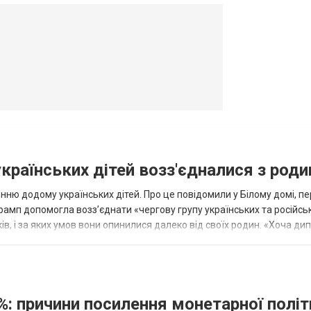
овогродовке
Справочная
Такси
українських дітей возз'єдналися з род
ню додому українських дітей. Про це повідомили у Білому домі, п
рамп допомогла возз’єднати «чергову групу українських та російськ
оків, і за яких умов вони опинилися далеко від своїх родин. «Хоча ди
%: причини посилення монетарної полі