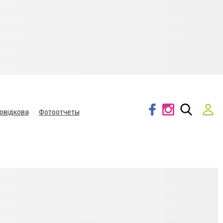
овідкова
Фотоотчеты