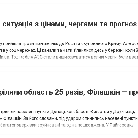
 ситуація з цінами, чергами та прогноз
 прийшла трохи пізніше, ніж до Росії та окупованого Криму. Але р
в у соцмережах. Ці канали та чати з’явилися десь у березні, коли
.ua. Тоді ж біля АЗС стали вишиковуватися великі черги, були вве
...
ріляли область 25 разів, Філашкін — пр
стріляли населені пункти Донецької області. Є жертви у Дружківці,
 Філашкін. За його словами, під ударом опинились населені пункти
і багатоповерхівки зруйновані та одна пошкоджена. У Райгородку
в’янську поранено людину, по...