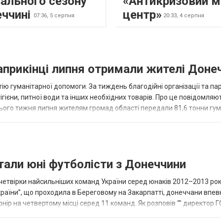
ального сезону
«Антикризовий м
еччині
центр»
07:36,
5 серпня
20:33,
4 серпня
наприкінці липня отримали жителі Доне
ію гуманітарної допомоги. За тиждень благодійні організації та па
ігієни, питної води та інших необхідних товарів. Про це повідомляю
нього тижня липня жителям громад області передали 81,6 тонни гум
и...
тали юні футболісти з Донеччини
етвірки найсильніших команд України серед юнаків 2012–2013 рок
країни”, що проходила в Береговому на Закарпатті, донеччани впе
нір на четвертому місці серед 11 команд. Як розповів “” директор Г
исло, цей результат м...