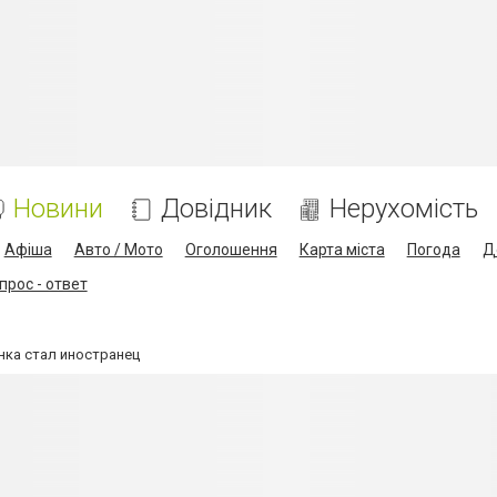
Новини
Довідник
Нерухомість
Афіша
Авто / Мото
Оголошення
Карта міста
Погода
Д
прос - ответ
нка стал иностранец