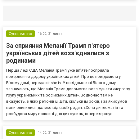
Селидово и Новогродовке
Справочная
Так
Суспільство
16:00,
31 липня
За сприяння Меланії Трамп п'ятеро
українських дітей возз'єдналися з
родинами
Перша леді США Меланія Трамп уже впʼяте посприяла
поверненню додому українських дітей. Про це повідомили у
Білому домі, передає inshe.tv. У повідомленні Білого дому
зазначають, що Меланія Трамп допомогла возз’єднати «чергову
групу українських та російських дітей». Водночас там не
вказують, з яких регіонів ці діти, скільки їм років, і за яких умов
вони опинилися далеко від своїх родин. «Хоча дипломатія та
розбудова миру важливі для цих зусиль, їх перевершує...
Суспільство
14:00,
31 липня