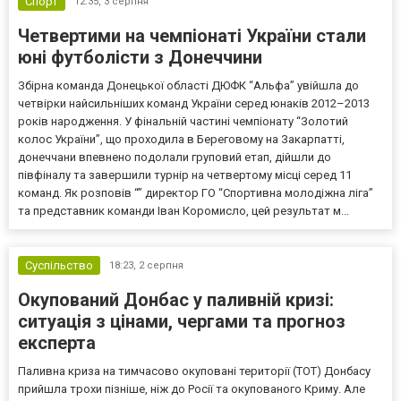
Спорт
12:35,
3 серпня
Четвертими на чемпіонаті України стали
юні футболісти з Донеччини
Збірна команда Донецької області ДЮФК “Альфа” увійшла до
четвірки найсильніших команд України серед юнаків 2012–2013
років народження. У фінальній частині чемпіонату “Золотий
колос України”, що проходила в Береговому на Закарпатті,
донеччани впевнено подолали груповий етап, дійшли до
півфіналу та завершили турнір на четвертому місці серед 11
команд. Як розповів “” директор ГО “Спортивна молодіжна ліга”
та представник команди Іван Коромисло, цей результат м...
Суспільство
18:23,
2 серпня
Окупований Донбас у паливній кризі:
ситуація з цінами, чергами та прогноз
експерта
Паливна криза на тимчасово окуповані території (ТОТ) Донбасу
прийшла трохи пізніше, ніж до Росії та окупованого Криму. Але