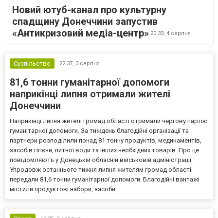
Новий ютуб-канал про культурну
спадщину Донеччини запустив
«Антикризовий медіа-центр»
20:33,
4 серпня
Суспільство
22:37,
3 серпня
81,6 тонни гуманітарної допомоги
наприкінці липня отримали жителі
Донеччини
Наприкінці липня жителі громад області отримали чергову партію
гуманітарної допомоги. За тиждень благодійні організації та
партнери розподілили понад 81 тонну продуктів, медикаментів,
засобів гігієни, питної води та інших необхідних товарів. Про це
повідомляють у Донецькій обласній військовій адміністрації.
Упродовж останнього тижня липня жителям громад області
передали 81,6 тонни гуманітарної допомоги. Благодійні вантажі
містили продуктові набори, засоби...