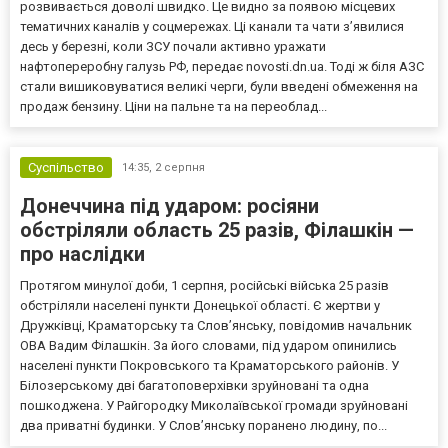
розвивається доволі швидко. Це видно за появою місцевих
тематичних каналів у соцмережах. Ці канали та чати з’явилися
десь у березні, коли ЗСУ почали активно уражати
нафтопереробну галузь РФ, передає novosti.dn.ua. Тоді ж біля АЗС
стали вишиковуватися великі черги, були введені обмеження на
продаж бензину. Ціни на пальне та на переоблад...
Суспільство
14:35,
2 серпня
Донеччина під ударом: росіяни
обстріляли область 25 разів, Філашкін —
про наслідки
Протягом минулої доби, 1 серпня, російські війська 25 разів
обстріляли населені пункти Донецької області. Є жертви у
Дружківці, Краматорську та Слов’янську, повідомив начальник
ОВА Вадим Філашкін. За його словами, під ударом опинились
населені пункти Покровського та Краматорського районів. У
Білозерському дві багатоповерхівки зруйновані та одна
пошкоджена. У Райгородку Миколаївської громади зруйновані
два приватні будинки. У Слов’янську поранено людину, по...