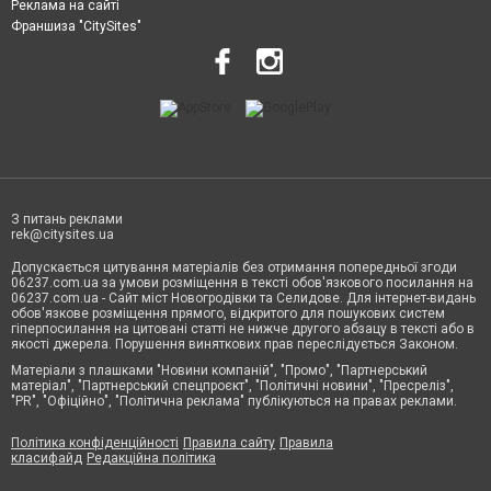
Реклама на сайті
Франшиза "CitySites"
З питань реклами
rek@citysites.ua
Допускається цитування матеріалів без отримання попередньої згоди
06237.com.ua за умови розміщення в тексті обов'язкового посилання на
06237.com.ua - Сайт міст Новогродівки та Селидове. Для інтернет-видань
обов'язкове розміщення прямого, відкритого для пошукових систем
гіперпосилання на цитовані статті не нижче другого абзацу в тексті або в
якості джерела. Порушення виняткових прав переслідується Законом.
Матеріали з плашками "Новини компаній", "Промо", "Партнерський
матеріал", "Партнерський спецпроєкт", "Політичні новини", "Пресреліз",
"PR", "Офіційно", "Політична реклама" публікуються на правах реклами.
Політика конфіденційності
Правила сайту
Правила
класифайд
Редакційна політика