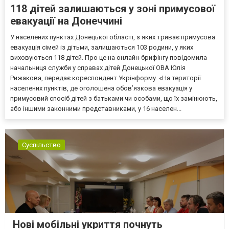
118 дітей залишаються у зоні примусової
евакуації на Донеччині
У населених пунктах Донецької області, з яких триває примусова
евакуація сімей із дітьми, залишаються 103 родини, у яких
виховуються 118 дітей. Про це на онлайн-брифінгу повідомила
начальниця служби у справах дітей Донецької ОВА Юлія
Рижакова, передає кореспондент Укрінформу. «На території
населених пунктів, де оголошена обов’язкова евакуація у
примусовий спосіб дітей з батьками чи особами, що їх замінюють,
або іншими законними представниками, у 16 населен...
Суспільство
Нові мобільні укриття почнуть