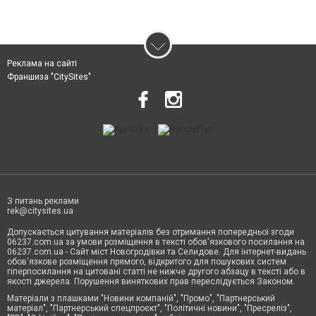
Реклама на сайті
Франшиза "CitySites"
З питань реклами
rek@citysites.ua
Допускається цитування матеріалів без отримання попередньої згоди
06237.com.ua за умови розміщення в тексті обов'язкового посилання на
06237.com.ua - Сайт міст Новогродівки та Селидове. Для інтернет-видань
обов'язкове розміщення прямого, відкритого для пошукових систем
гіперпосилання на цитовані статті не нижче другого абзацу в тексті або в
якості джерела. Порушення виняткових прав переслідується Законом.
Матеріали з плашками "Новини компаній", "Промо", "Партнерський
матеріал", "Партнерський спецпроєкт", "Політичні новини", "Пресреліз",