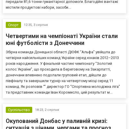
передали 81,6 тонни гуманітарної допомоги. Благодійні вантажі
містили продуктові набори, засоби...
Спорт
12:35,
3 серпня
Четвертими на чемпіонаті України стали
юні футболісти з Донеччини
Збірна команда Донецької області ДЮФК “Альфа” увійшла до
четвірки найсильніших команд України серед юнаків 2012–2013
років народження. У фінальній частині чемпіонату “Золотий
колос України”, що проходила в Береговому на Закарпатті,
донеччани впевнено подолали груповий етап, дійшли до
півфіналу та завершили турнір на четвертому місці серед 11
команд. Як розповів “” директор ГО “Спортивна молодіжна ліга”
та представник команди Іван Коромисло, цей результат м...
Суспільство
18:23,
2 серпня
Окупований Донбас у паливній кризі:
ситуація з цінами, чергами та прогноз