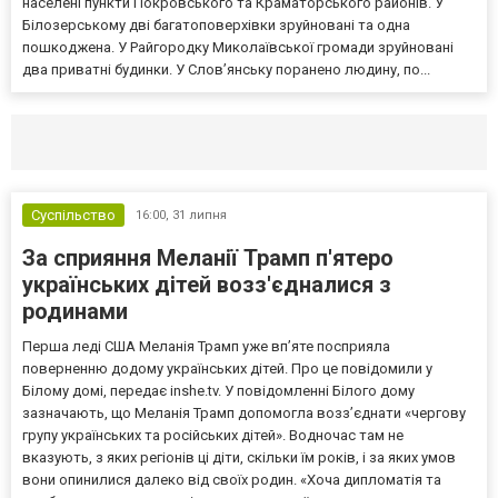
населені пункти Покровського та Краматорського районів. У
Білозерському дві багатоповерхівки зруйновані та одна
пошкоджена. У Райгородку Миколаївської громади зруйновані
два приватні будинки. У Слов’янську поранено людину, по...
Селидово и Новогродовке
Справочная
Так
Суспільство
16:00,
31 липня
За сприяння Меланії Трамп п'ятеро
українських дітей возз'єдналися з
родинами
Перша леді США Меланія Трамп уже впʼяте посприяла
поверненню додому українських дітей. Про це повідомили у
Білому домі, передає inshe.tv. У повідомленні Білого дому
зазначають, що Меланія Трамп допомогла возз’єднати «чергову
групу українських та російських дітей». Водночас там не
вказують, з яких регіонів ці діти, скільки їм років, і за яких умов
вони опинилися далеко від своїх родин. «Хоча дипломатія та