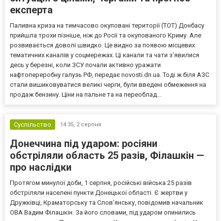
експерта
Паливна криза на тимчасово окуповані території (ТОТ) Донбасу
прийшла трохи пізніше, ніж до Росії та окупованого Криму. Але
розвивається доволі швидко. Це видно за появою місцевих
тематичних каналів у соцмережах. Ці канали та чати з’явилися
десь у березні, коли ЗСУ почали активно уражати
нафтопереробну галузь РФ, передає novosti.dn.ua. Тоді ж біля АЗС
стали вишиковуватися великі черги, були введені обмеження на
продаж бензину. Ціни на пальне та на переоблад...
Суспільство
14:35,
2 серпня
Донеччина під ударом: росіяни
обстріляли область 25 разів, Філашкін —
про наслідки
Протягом минулої доби, 1 серпня, російські війська 25 разів
обстріляли населені пункти Донецької області. Є жертви у
Дружківці, Краматорську та Слов’янську, повідомив начальник
ОВА Вадим Філашкін. За його словами, під ударом опинились