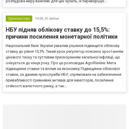
розбудова миру важливі для цих зусиль, їх перевершує...
Суспільство
14:00,
31 липня
НБУ підняв облікову ставку до 15,5%:
причини посилення монетарної політики
Національний банк України ухвалив рішення підвищити облікову
ставку до рівня 15,5%. Такий крок регулятор пояснює зростанням
цінового тиску та суттєвим прискоренням загальної інфляції, що
очікується до кінця року. Про це розповідає AgroReview. Мета
підвищення ставки та вплив на економіку Підвищення облікової
ставки, за даними пресслужби НБУ, спрямоване на забезпечення
привабливості гривневих активів для інвесторів, посилення
стійкості валютного ринку, а так...