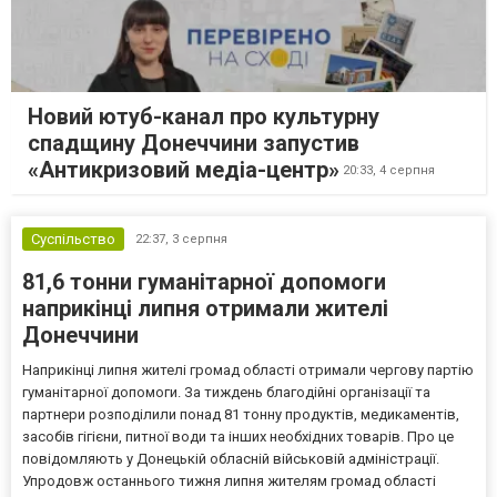
Новий ютуб-канал про культурну
спадщину Донеччини запустив
«Антикризовий медіа-центр»
20:33,
4 серпня
Суспільство
22:37,
3 серпня
81,6 тонни гуманітарної допомоги
наприкінці липня отримали жителі
Донеччини
Наприкінці липня жителі громад області отримали чергову партію
гуманітарної допомоги. За тиждень благодійні організації та
партнери розподілили понад 81 тонну продуктів, медикаментів,
засобів гігієни, питної води та інших необхідних товарів. Про це
повідомляють у Донецькій обласній військовій адміністрації.
Упродовж останнього тижня липня жителям громад області