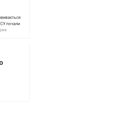
озвивається
 ЗСУ почали
дені
о