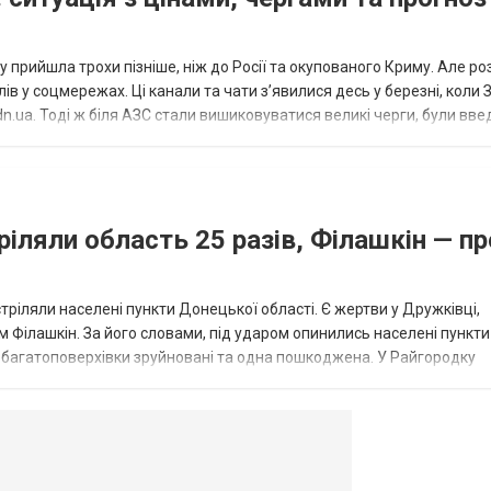
 прийшла трохи пізніше, ніж до Росії та окупованого Криму. Але р
в у соцмережах. Ці канали та чати з’явилися десь у березні, коли
.ua. Тоді ж біля АЗС стали вишиковуватися великі черги, були вве
...
ріляли область 25 разів, Філашкін — пр
стріляли населені пункти Донецької області. Є жертви у Дружківці,
 Філашкін. За його словами, під ударом опинились населені пункти
і багатоповерхівки зруйновані та одна пошкоджена. У Райгородку
в’янську поранено людину, по...
овогродовке
Справочная
Такси