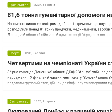
Суспільство
22:37,
3 серпня
81,6 тонни гуманітарної допомоги 
Наприкінці липня жителі громад області отримали чергову парт
розподілили понад 81 тонну продуктів, медикаментів, засобів г
Донецькій обласній військовій адміністрації. Упродовж остан
допомоги. Благодійні вантажі містили продуктові набори, засоб
Спорт
12:35,
3 серпня
Четвертими на чемпіонаті України с
Збірна команда Донецької області ДЮФК “Альфа” увійшла до ч
народження. У фінальній частині чемпіонату “Золотий колос У
подолали груповий етап, дійшли до півфіналу та завершили тур
“Спортивна молодіжна ліга” та представник команди Іван Кором
Суспільство
18:23,
2 серпня
Окупований Донбас у паливній кризі: