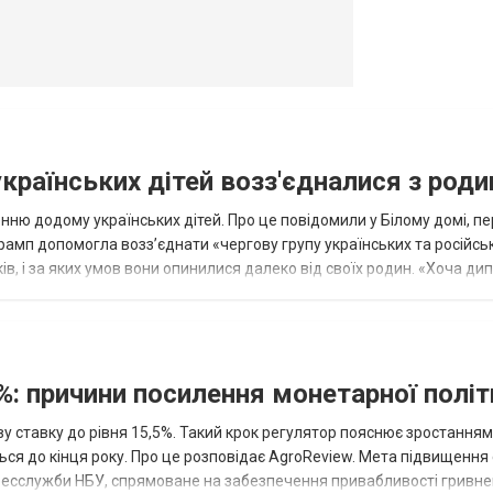
українських дітей возз'єдналися з род
ню додому українських дітей. Про це повідомили у Білому домі, п
рамп допомогла возз’єднати «чергову групу українських та російськ
оків, і за яких умов вони опинилися далеко від своїх родин. «Хоча ди
%: причини посилення монетарної полі
у ставку до рівня 15,5%. Такий крок регулятор пояснює зростанням
ться до кінця року. Про це розповідає AgroReview. Мета підвищення
пресслужби НБУ, спрямоване на забезпечення привабливості гривне