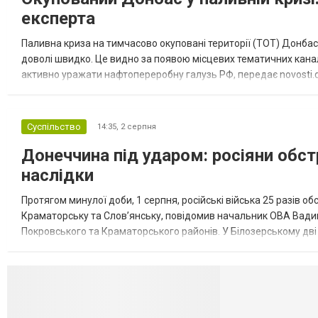
експерта
Паливна криза на тимчасово окуповані території (ТОТ) Донбасу
доволі швидко. Це видно за появою місцевих тематичних каналі
активно уражати нафтопереробну галузь РФ, передає novosti.dn
обмеження на продаж бензину. Ціни на пальне та на переоблад
Суспільство
14:35,
2 серпня
Донеччина під ударом: росіяни обст
наслідки
Протягом минулої доби, 1 серпня, російські війська 25 разів об
Краматорську та Слов’янську, повідомив начальник ОВА Вадим
Покровського та Краматорського районів. У Білозерському дв
Миколаївської громади зруйновані два приватні будинки. У Сло
Селидово и Н