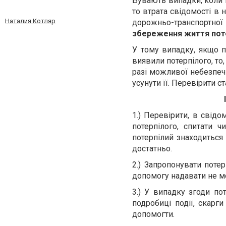
Бувають випадки, коли 
то втрата свідомості в 
Наталия Котляр
дорожньо-транспортної
збереження життя пот
У тому випадку, якщо п
виявили потерпілого, то, 
разі можливої
небезпеч
усунути її. Перевірити с
1.) Перевірити, в свідо
потерпілого, спитати 
потерпілий знаходиться
достатньо.
2.) Запропонувати поте
допомогу надавати не м
3.) У випадку згоди по
подробиці події, скарг
допомогти.