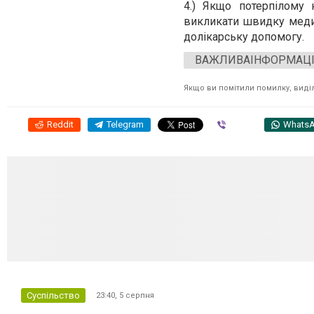
4.) Якщо потерпілому
викликати швидку медич
долікарську допомогу.
ВАЖЛИВАІНФОРМАЦ
Якщо ви помітили помилку, виділі
Reddit
Telegram
Viber
Whats
Суспільство
23:40,
5 серпня