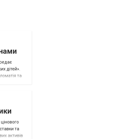
инами
ередає
их дітей».
пломатія та
тики
 цінового
 ставки та
вих активів