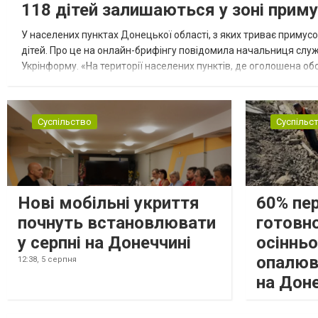
118 дітей залишаються у зоні приму
У населених пунктах Донецької області, з яких триває примусо
дітей. Про це на онлайн-брифінгу повідомила начальниця слу
Укрінформу. «На території населених пунктів, де оголошена обо
замінюють, або іншими законними представниками, у 16 населе
Суспільство
Суспільс
Нові мобільні укриття
60% пе
почнуть встановлювати
готовно
у серпні на Донеччині
осіннь
опалюв
12:38,
5 серпня
на Дон