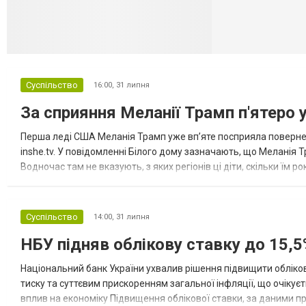
Суспільство
16:00,
31 липня
За сприяння Меланії Трамп п'ятеро 
Перша леді США Меланія Трамп уже впʼяте посприяла повернен
inshe.tv. У повідомленні Білого дому зазначають, що Меланія Т
Водночас там не вказують, з яких регіонів ці діти, скільки їм р
розбудова миру важливі для цих зусиль, їх перевершує...
Суспільство
14:00,
31 липня
НБУ підняв облікову ставку до 15,5
Національний банк України ухвалив рішення підвищити обліков
тиску та суттєвим прискоренням загальної інфляції, що очікує
вплив на економіку Підвищення облікової ставки, за даними 