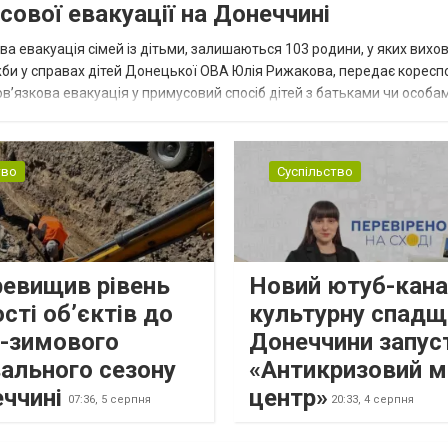
сової евакуації на Донеччині
ва евакуація сімей із дітьми, залишаються 103 родини, у яких вихо
жби у справах дітей Донецької ОВА Юлія Рижакова, передає корес
в’язкова евакуація у примусовий спосіб дітей з батьками чи особам
н...
тво
Суспільство
ревищив рівень
Новий ютуб-кана
сті об’єктів до
культурну спадщ
о-зимового
Донеччини запус
ального сезону
«Антикризовий м
еччині
центр»
07:36,
5 серпня
20:33,
4 серпня