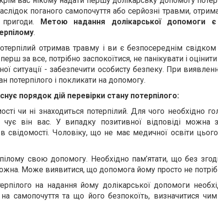
крім вас нікому надати першу долікарську допомогу потер
наслідок поганого самопочуття або серйозні травми, отрима
 пригоди.
Метою надання долікарської допомоги є
ерпілому
.
отерпілий отримав травму і ви є безпосереднім свідком 
перш за все, потрібно заспокоїтися, не панікувати і оцінити 
ної ситуації - забезпечити особисту безпеку. При виявленн
тан потерпілого і покликати на допомогу.
Існує порядок дій перевірки стану потерпілого:
мості чи ні знаходиться потерпілий. Для чого необхідно го
чи чує він вас. У випадку позитивної відповіді можна 
 в свідомості. Чоловіку, що не має медичної освіти цьог
рпілому свою допомогу. Необхідно пам
’
ятати, що без згод
ожна. Може виявитися, що допомога йому просто не потріб
терпілого на надання йому долікарської допомоги необхі
и на самопочуття та що його безпокоїть, визначитися ч