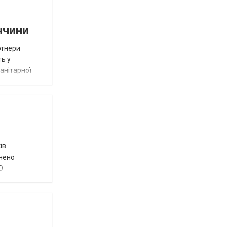
ччини
ртнери
ть у
анітарної
ів
внено
О