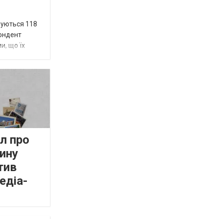
вуються 118
пондент
и, що їх
л про
ину
тив
едіа-