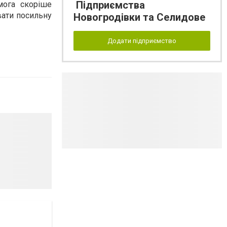
Підприємства
мога скоріше
вати посильну
Новогродівки та Селидове
Додати підприємство