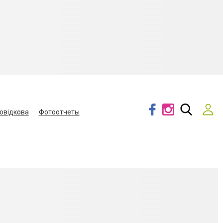
овідкова
Фотоотчеты