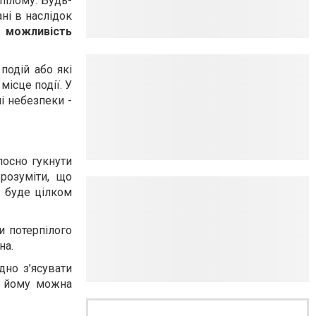
пілому. Будь-
ні в наслідок
 можливість
подій або які
місце події. У
і небезпеки -
лосно гукнути
зрозуміти, що
о буде цілком
и потерпілого
на.
дно з
’
ясувати
им йому можна