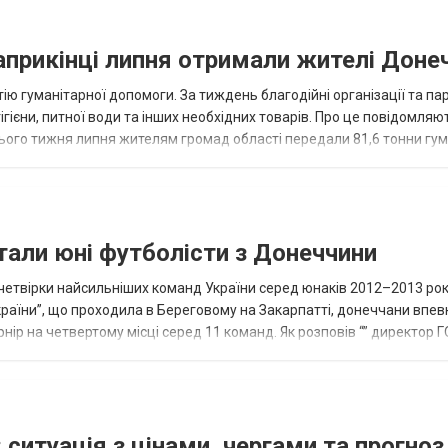
наприкінці липня отримали жителі Доне
ію гуманітарної допомоги. За тиждень благодійні організації та па
ігієни, питної води та інших необхідних товарів. Про це повідомляю
нього тижня липня жителям громад області передали 81,6 тонни гум
и...
тали юні футболісти з Донеччини
етвірки найсильніших команд України серед юнаків 2012–2013 рок
країни”, що проходила в Береговому на Закарпатті, донеччани впе
нір на четвертому місці серед 11 команд. Як розповів “” директор Г
исло, цей результат м...
 ситуація з цінами, чергами та прогноз