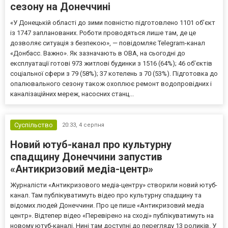
сезону на Донеччині
«У Донецькій області до зими повністю підготовлено 1101 об’єкт
із 1747 запланованих. Роботи проводяться лише там, де це
дозволяє ситуація з безпекою», — повідомляє Telegram-канал
«Донбасс. Важно». Як зазначають в ОВА, на сьогодні до
експлуатації готові 973 житлові будинки з 1516 (64%); 46 об’єктів
соціальної сфери з 79 (58%); 37 котелень з 70 (53%). Підготовка до
опалювального сезону також охоплює ремонт водопровідних і
каналізаційних мереж, насосних станц...
Суспільство
20:33,
4 серпня
Новий ютуб-канал про культурну
спадщину Донеччини запустив
«Антикризовий медіа-центр»
Журналісти «Антикризового медіа-центру» створили новий ютуб-
канал. Там публікуватимуть відео про культурну спадщину та
відомих людей Донеччини. Про це пише «Антикризовий медіа
центр». Відтепер відео «Перевірено на сході» публікуватимуть на
новому ютуб-каналі. Нині там доступні до перегляду 13 роликів. У