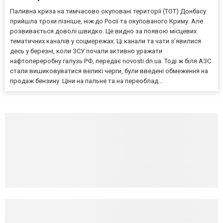
Паливна криза на тимчасово окуповані території (ТОТ) Донбасу
прийшла трохи пізніше, ніж до Росії та окупованого Криму. Але
розвивається доволі швидко. Це видно за появою місцевих
тематичних каналів у соцмережах. Ці канали та чати з’явилися
десь у березні, коли ЗСУ почали активно уражати
нафтопереробну галузь РФ, передає novosti.dn.ua. Тоді ж біля АЗС
стали вишиковуватися великі черги, були введені обмеження на
продаж бензину. Ціни на пальне та на переоблад...