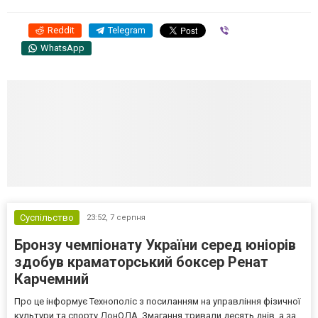
Reddit
Telegram
Viber
WhatsApp
Суспільство
23:52,
7 серпня
Бронзу чемпіонату України серед юніорів
здобув краматорський боксер Ренат
Карчемний
Про це інформує Технополіс з посиланням на управління фізичної
культури та спорту ДонОДА. Змагання тривали десять днів, а за