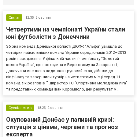
Спорт
12:35,
3 серпня
Четвертими на чемпіонаті України стали
юні футболісти з Донеччини
Збірна команда Донецької області ДЮФК “Альфа” увійшла до
четвірки найсильніших команд України серед юнаків 2012–2013
років народження. У фінальній частині чемпіонату “Золотий
колос України”, що проходила в Береговому на Закарпатті,
донеччани впевнено подолали груповий етап, дійшли до
півфіналу та завершили турнір на четвертому місці серед 11
команд. Як розповів “” директор ГО “Спортивна молодіжна ліга”
та представник команди Іван Коромисло, цей результат м...
Суспільство
18:23,
2 серпня
Окупований Донбас у паливній кризі:
ситуація з цінами, чергами та прогноз
експерта