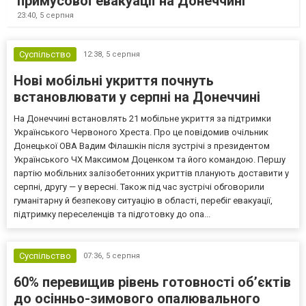
примусової евакуації на Донеччині
23:40,
5 серпня
Суспільство
12:38,
5 серпня
Нові мобільні укриття почнуть
встановлювати у серпні на Донеччині
На Донеччині встановлять 21 мобільне укриття за підтримки
Українського Червоного Хреста. Про це повідомив очільник
Донецької ОВА Вадим Філашкін після зустрічі з президентом
Українського ЧХ Максимом Доценком та його командою. Першу
партію мобільних залізобетонних укриттів планують доставити у
серпні, другу — у вересні. Також під час зустрічі обговорили
гуманітарну й безпекову ситуацію в області, перебіг евакуації,
підтримку переселенців та підготовку до опа...
Суспільство
07:36,
5 серпня
60% перевищив рівень готовності об’єктів
до осінньо-зимового опалювального