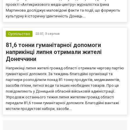
проєкті «Антикризового медіа-центру» журналістка Ірина
Мартинова досліджує маловідомі факти та події, що формують
культурну й історичну ідентичність Донець...
Суспільство
22:37,
3 серпня
81,6 тонни гуманітарної допомоги
наприкінці липня отримали жителі
Донеччини
Наприкінці липня жителі громад області отримали чергову партію
гуманітарної допомоги. За тиждень благодійні організації та
партнери розподілили понад 81 тонну продуктів, медикаментів,
засобів гігієни, питної води та інших необхідних товарів. Про це
повідомляють у Донецькій обласній військовій адміністрації.
Упродовж останнього тижня липня жителям громад області
передали 81,6 тонни гуманітарної допомоги. Благодійні вантажі
містили продуктові набори, засоби...
Селидово и Новогродовке
Справочная
Так