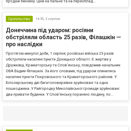
продаж бензину. Ціни на пальне та на переоблад...
Суспільство
14:35,
2 серпня
Донеччина під ударом: росіяни
обстріляли область 25 разів, Філашкін —
про наслідки
Протягом минулої доби, 1 серпня, російські війська 25 разів
обстріляли населені пункти Донецької області. Є жертви у
Дружківці, Краматорську та Слов’янську, повідомив начальник
ОВА Вадим Філашкін. За його словами, під ударом опинились
населені пункти Покровського та Краматорського районів. У
Білозерському дві багатоповерхівки зруйновані та одна
пошкоджена. У Райгородку Миколаївської громади зруйновані
два приватні будинки. У Слов’янську поранено людину, по...
Селидово и Новогродовке
Справочная
Так