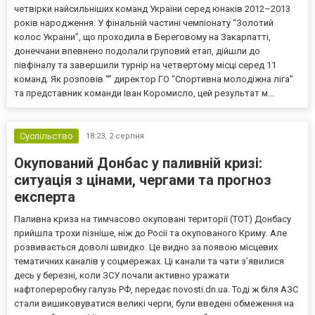
четвірки найсильніших команд України серед юнаків 2012–2013
років народження. У фінальній частині чемпіонату “Золотий
колос України”, що проходила в Береговому на Закарпатті,
донеччани впевнено подолали груповий етап, дійшли до
півфіналу та завершили турнір на четвертому місці серед 11
команд. Як розповів “” директор ГО “Спортивна молодіжна ліга”
та представник команди Іван Коромисло, цей результат м...
Суспільство
18:23,
2 серпня
Окупований Донбас у паливній кризі:
ситуація з цінами, чергами та прогноз
експерта
Паливна криза на тимчасово окуповані території (ТОТ) Донбасу
прийшла трохи пізніше, ніж до Росії та окупованого Криму. Але
розвивається доволі швидко. Це видно за появою місцевих
тематичних каналів у соцмережах. Ці канали та чати з’явилися
десь у березні, коли ЗСУ почали активно уражати
нафтопереробну галузь РФ, передає novosti.dn.ua. Тоді ж біля АЗС
стали вишиковуватися великі черги, були введені обмеження на