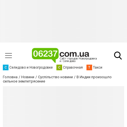
С
Селидово и Новогродовке
С
Справочная
Т
Такси
Головна
Новини
Суспільство новини
В Индии произошло
сильное землетрясение