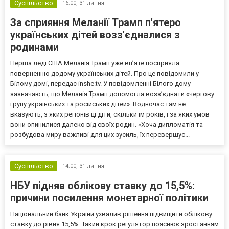
Суспільство
16:00,
31 липня
За сприяння Меланії Трамп п'ятеро
українських дітей возз'єдналися з
родинами
Перша леді США Меланія Трамп уже впʼяте посприяла
поверненню додому українських дітей. Про це повідомили у
Білому домі, передає inshe.tv. У повідомленні Білого дому
зазначають, що Меланія Трамп допомогла возз’єднати «чергову
групу українських та російських дітей». Водночас там не
вказують, з яких регіонів ці діти, скільки їм років, і за яких умов
вони опинилися далеко від своїх родин. «Хоча дипломатія та
розбудова миру важливі для цих зусиль, їх перевершує...
Суспільство
14:00,
31 липня
НБУ підняв облікову ставку до 15,5%:
причини посилення монетарної політики
Національний банк України ухвалив рішення підвищити облікову
ставку до рівня 15,5%. Такий крок регулятор пояснює зростанням