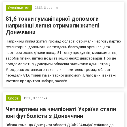
Суспільство
22:37,
3 серпня
81,6 тонни гуманітарної допомоги
наприкінці липня отримали жителі
Донеччини
Наприкінці липня жителі громад області отримали чергову партію
гуманітарної допомоги. За тиждень благодійні організації та
партнери розподілили понад 81 тонну продуктів, медикаментів,
засобів гігієни, питної води та інших необхідних товарів. Про це
повідомляють у Донецькій обласній військовій адміністрації.
Упродовж останнього тижня липня жителям громад області
передали 81,6 тонни гуманітарної допомоги. Благодійні вантажі
містили продуктові набори, засоби...
Спорт
12:35,
3 серпня
Четвертими на чемпіонаті України стали
юні футболісти з Донеччини
Збірна команда Донецької області ДЮФК “Альфа” увійшла до