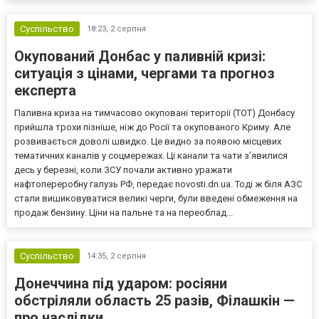
Суспільство
18:23,
2 серпня
Окупований Донбас у паливній кризі:
ситуація з цінами, чергами та прогноз
експерта
Паливна криза на тимчасово окуповані території (ТОТ) Донбасу
прийшла трохи пізніше, ніж до Росії та окупованого Криму. Але
розвивається доволі швидко. Це видно за появою місцевих
тематичних каналів у соцмережах. Ці канали та чати з’явилися
десь у березні, коли ЗСУ почали активно уражати
нафтопереробну галузь РФ, передає novosti.dn.ua. Тоді ж біля АЗС
стали вишиковуватися великі черги, були введені обмеження на
продаж бензину. Ціни на пальне та на переоблад...
Суспільство
14:35,
2 серпня
Донеччина під ударом: росіяни
обстріляли область 25 разів, Філашкін —
про наслідки