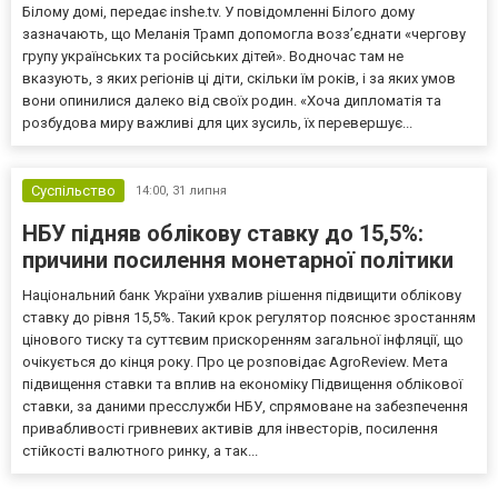
Білому домі, передає inshe.tv. У повідомленні Білого дому
зазначають, що Меланія Трамп допомогла возз’єднати «чергову
групу українських та російських дітей». Водночас там не
вказують, з яких регіонів ці діти, скільки їм років, і за яких умов
вони опинилися далеко від своїх родин. «Хоча дипломатія та
розбудова миру важливі для цих зусиль, їх перевершує...
Суспільство
14:00,
31 липня
НБУ підняв облікову ставку до 15,5%:
причини посилення монетарної політики
Національний банк України ухвалив рішення підвищити облікову
ставку до рівня 15,5%. Такий крок регулятор пояснює зростанням
цінового тиску та суттєвим прискоренням загальної інфляції, що
очікується до кінця року. Про це розповідає AgroReview. Мета
підвищення ставки та вплив на економіку Підвищення облікової
ставки, за даними пресслужби НБУ, спрямоване на забезпечення
привабливості гривневих активів для інвесторів, посилення
стійкості валютного ринку, а так...