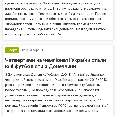
гуманітарної допомоги. За тиждень благодійні організації та
партнери розподілили понад 81 тонну продуктів, медикаментів,
засобів гігієни, питної води та інших необхідних товарів. Про це
повідомляють у Донецькій обласній військовій адміністрації.
Упродовж останнього тижня липня жителям громад області
передали 81,6 тонни гуманітарної допомоги. Благодійні вантажі
містили продуктові набори, засоби...
Спорт
12:35,
3 серпня
Четвертими на чемпіонаті України стали
юні футболісти з Донеччини
Збірна команда Донецької області ДЮФК “Альфа” увійшла до
четвірки найсильніших команд України серед юнаків 2012–2013
років народження. У фінальній частині чемпіонату “Золотий
колос України”, що проходила в Береговому на Закарпатті,
донеччани впевнено подолали груповий етап, дійшли до
півфіналу та завершили турнір на четвертому місці серед 11
команд. Як розповів “” директор ГО “Спортивна молодіжна ліга”
та представник команди Іван Коромисло, цей результат м...