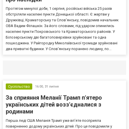
Протягом минулої доби, 1 серпня, російські війська 25 разів
обстріляли населені пункти Донецької області. Є жертви у
Дружківці, Краматорську та Слов’янську, повідомив начальник
ОВА Вадим Філашкін. За його словами, під ударом опинились
населені пункти Покровського та Краматорського районів. У
Білозерському дві багатоповерхівки зруйновані та одна
пошкоджена. У Райгородку Миколаївської громади зруйновані
два приватні будинки. У Слов’янську поранено людину, по...
Селидово и Новогродовке
Справочная
Так
Суспільство
16:00,
31 липня
За сприяння Меланії Трамп п'ятеро
українських дітей возз'єдналися з
родинами
Перша леді США Меланія Трамп уже впʼяте посприяла
поверненню додому українських дітей. Про це повідомили у