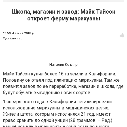
Школа, магазин и завод: Майк Тайсон
откроет ферму марихуаны
13:59,
4 січня 2018 р.
Суспільство
Наталия Котляр
Майк Тайсон купил более 16 га земли в Калифорнии.
Половину он отвел под плантацию марихуаны. Там же
появится завод по ее переработке, магазин и школа, где
будут обучать выведению новых сортов.
1 января этого года в Калифорнии легализировали
использование марихуаны в медицинских целях.
Жители штата, которым исполнился 21 год, имеют
право хранить до одной унции (28 граммов.
– Ред.
)
каннабиса или выращивать у себя дома до шести