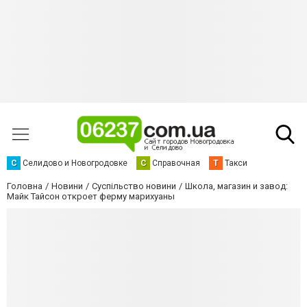
С
Селидово и Новогродовке
С
Справочная
Т
Такси
Головна
Новини
Суспільство новини
Школа, магазин и завод:
Майк Тайсон откроет ферму марихуаны