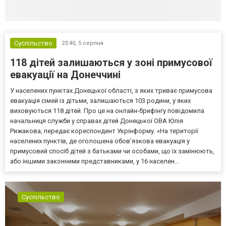
Суспільство
23:40,
5 серпня
118 дітей залишаються у зоні примусової
евакуації на Донеччині
У населених пунктах Донецької області, з яких триває примусова
евакуація сімей із дітьми, залишаються 103 родини, у яких
виховуються 118 дітей. Про це на онлайн-брифінгу повідомила
начальниця служби у справах дітей Донецької ОВА Юлія
Рижакова, передає кореспондент Укрінформу. «На території
населених пунктів, де оголошена обов’язкова евакуація у
примусовий спосіб дітей з батьками чи особами, що їх замінюють,
або іншими законними представниками, у 16 населен...
Суспільство