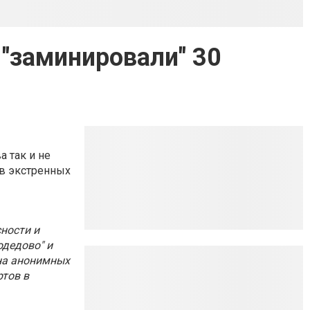
 "заминировали" 30
а так и не
 в экстренных
ности и
одедово" и
лна анонимных
ртов в