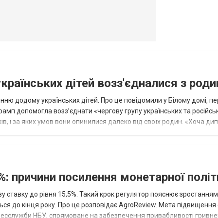
українських дітей возз'єдналися з род
ню додому українських дітей. Про це повідомили у Білому домі, п
рамп допомогла возз’єднати «чергову групу українських та російськ
оків, і за яких умов вони опинилися далеко від своїх родин. «Хоча ди
%: причини посилення монетарної полі
у ставку до рівня 15,5%. Такий крок регулятор пояснює зростанням
ться до кінця року. Про це розповідає AgroReview. Мета підвищення
пресслужби НБУ, спрямоване на забезпечення привабливості гривне