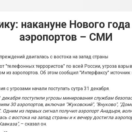
ику: накануне Нового года
аэропортов – СМИ
реждений двигалась с востока на запад страны
т "телефонных террористов" по всей России, угроза взрыв
ом из аэропортов. Об этом сообщил "Интерфаксу" источник
ия с угрозами начали поступать сутра 31 декабря.
31 декабря поступили угрозы минирования службам безопас
ям 30 аэропортов, включая "Жуковский", "Внуково", "Дом
". Одним из первых сигнал получил аэропорт Анадыря, во
сь с востока на запад страны и к вечеру достигла аэропо
Кавказа"
, – сказал он.