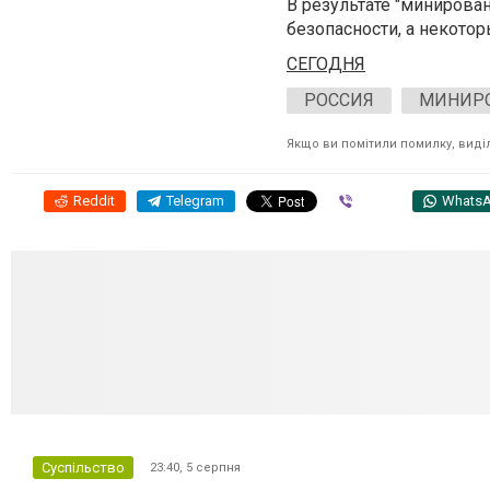
В результате "минирова
безопасности, а некото
СЕГОДНЯ
РОССИЯ
МИНИР
Якщо ви помітили помилку, виділі
Reddit
Telegram
Viber
Whats
Суспільство
23:40,
5 серпня