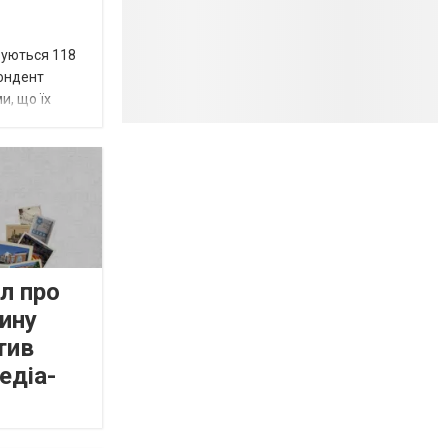
вуються 118
пондент
и, що їх
л про
ину
тив
едіа-