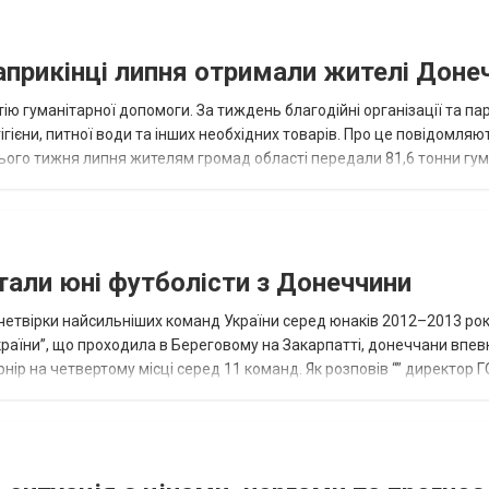
наприкінці липня отримали жителі Доне
ію гуманітарної допомоги. За тиждень благодійні організації та па
ігієни, питної води та інших необхідних товарів. Про це повідомляю
нього тижня липня жителям громад області передали 81,6 тонни гум
и...
тали юні футболісти з Донеччини
етвірки найсильніших команд України серед юнаків 2012–2013 рок
країни”, що проходила в Береговому на Закарпатті, донеччани впе
нір на четвертому місці серед 11 команд. Як розповів “” директор Г
исло, цей результат м...