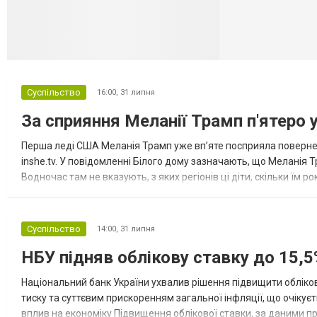
Суспільство
16:00,
31 липня
За сприяння Меланії Трамп п'ятеро 
Перша леді США Меланія Трамп уже впʼяте посприяла повернен
inshe.tv. У повідомленні Білого дому зазначають, що Меланія Т
Водночас там не вказують, з яких регіонів ці діти, скільки їм р
розбудова миру важливі для цих зусиль, їх перевершує...
Суспільство
14:00,
31 липня
НБУ підняв облікову ставку до 15,5
Національний банк України ухвалив рішення підвищити обліков
тиску та суттєвим прискоренням загальної інфляції, що очікує
вплив на економіку Підвищення облікової ставки, за даними 