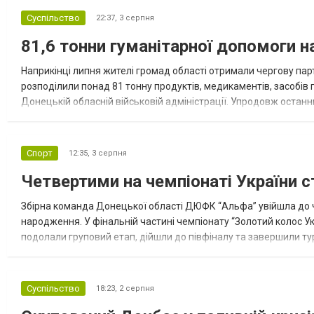
Суспільство
22:37,
3 серпня
81,6 тонни гуманітарної допомоги 
Наприкінці липня жителі громад області отримали чергову парт
розподілили понад 81 тонну продуктів, медикаментів, засобів г
Донецькій обласній військовій адміністрації. Упродовж остан
допомоги. Благодійні вантажі містили продуктові набори, засоб
Спорт
12:35,
3 серпня
Четвертими на чемпіонаті України с
Збірна команда Донецької області ДЮФК “Альфа” увійшла до ч
народження. У фінальній частині чемпіонату “Золотий колос У
подолали груповий етап, дійшли до півфіналу та завершили тур
“Спортивна молодіжна ліга” та представник команди Іван Кором
Суспільство
18:23,
2 серпня