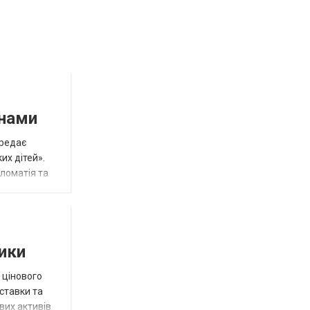
инами
ередає
их дітей».
пломатія та
тики
 цінового
 ставки та
вих активів