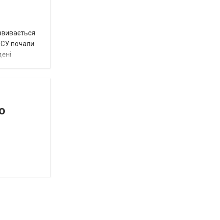
озвивається
 ЗСУ почали
дені
о