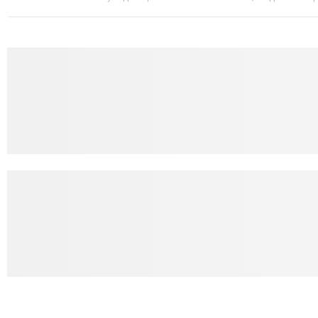
для інвесторів, посилення стійкості валютного ринку, а так...