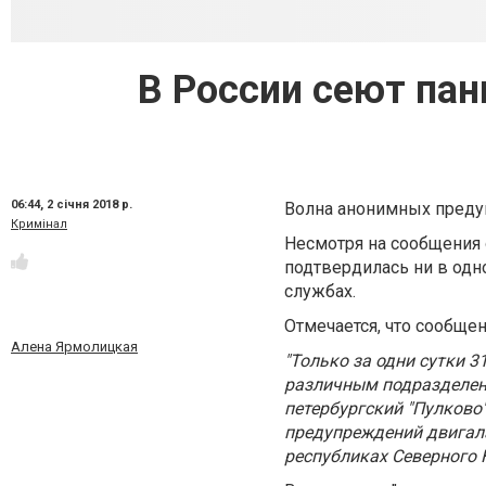
В России сеют пан
06:44,
2 січня 2018 р.
Волна анонимных предуп
Кримінал
Несмотря на сообщения о
подтвердилась ни в одн
службах.
Отмечается, что сообщен
Алена Ярмолицкая
"Только за одни сутки 
различным подразделени
петербургский "Пулково
предупреждений двигала
республиках Северного 