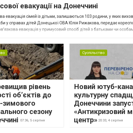
сової евакуації на Донеччині
ва евакуація сімей із дітьми, залишаються 103 родини, у яких вихо
жби у справах дітей Донецької ОВА Юлія Рижакова, передає корес
в’язкова евакуація у примусовий спосіб дітей з батьками чи особам
н...
тво
Суспільство
ревищив рівень
Новий ютуб-кана
сті об’єктів до
культурну спадщ
о-зимового
Донеччини запус
ального сезону
«Антикризовий м
еччині
центр»
07:36,
5 серпня
20:33,
4 серпня