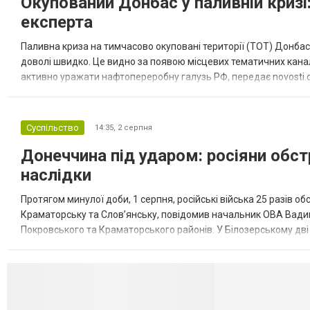
Окупований Донбас у паливній кризі:
експерта
Паливна криза на тимчасово окуповані території (ТОТ) Донбасу
доволі швидко. Це видно за появою місцевих тематичних каналі
активно уражати нафтопереробну галузь РФ, передає novosti.dn
обмеження на продаж бензину. Ціни на пальне та на переоблад
Суспільство
14:35,
2 серпня
Донеччина під ударом: росіяни обст
наслідки
Протягом минулої доби, 1 серпня, російські війська 25 разів об
Краматорську та Слов’янську, повідомив начальник ОВА Вадим
Покровського та Краматорського районів. У Білозерському дв
Миколаївської громади зруйновані два приватні будинки. У Сло
Селидово и Н