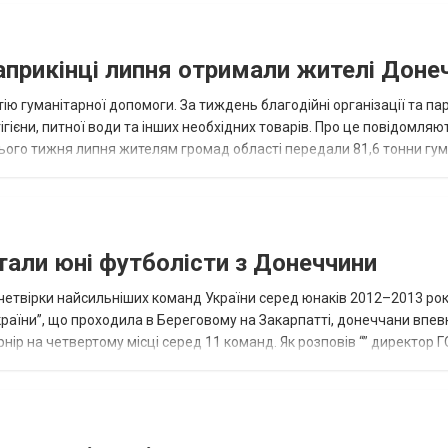
наприкінці липня отримали жителі Доне
ію гуманітарної допомоги. За тиждень благодійні організації та па
ігієни, питної води та інших необхідних товарів. Про це повідомляю
нього тижня липня жителям громад області передали 81,6 тонни гум
и...
тали юні футболісти з Донеччини
етвірки найсильніших команд України серед юнаків 2012–2013 рок
країни”, що проходила в Береговому на Закарпатті, донеччани впе
нір на четвертому місці серед 11 команд. Як розповів “” директор Г
исло, цей результат м...