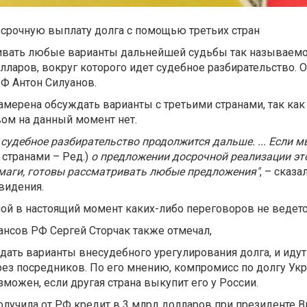
осрочную выплату долга с помощью третьих стран
ривать любые варианты дальнейшей судьбы так называемо
лларов, вокруг которого идет судебное разбирательство. 
Ф Антон Силуанов.
намерена обсуждать варианты с третьими странами, так ка
ом на данный момент нет.
, судебное разбирательство продолжится дальше. ... Если м
 странами – Ред.)
о предложении досрочной реализации это
умаги, готовы рассматривать любые предложения"
, – сказа
видения.
ной в настоящий момент каких-либо переговоров не ведетс
нсов РФ Сергей Сторчак также отмечал,
дать варианты внесудебного урегулирования долга, и иду
ерез посредников.
По его мнению, к
омпромисс по долгу Укр
можен, если другая страна выкупит его у России.
получила от РФ кредит в 3 млрд долларов при президенте 