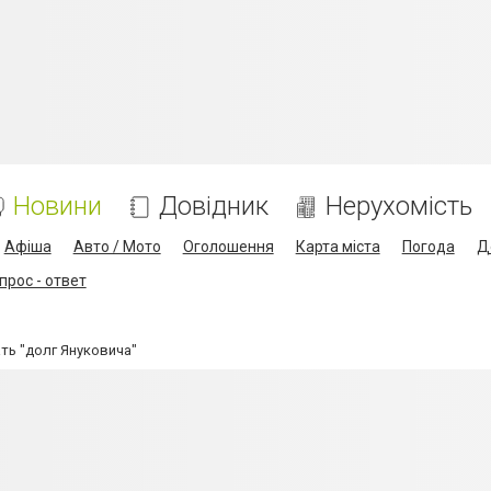
Новини
Довідник
Нерухомість
Афіша
Авто / Мото
Оголошення
Карта міста
Погода
Д
прос - ответ
ть "долг Януковича"