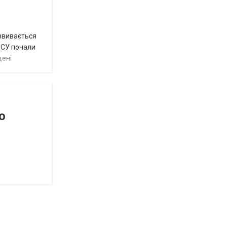
озвивається
 ЗСУ почали
дені
о