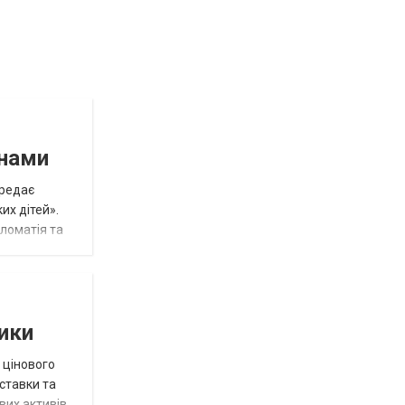
инами
ередає
их дітей».
пломатія та
тики
 цінового
 ставки та
вих активів