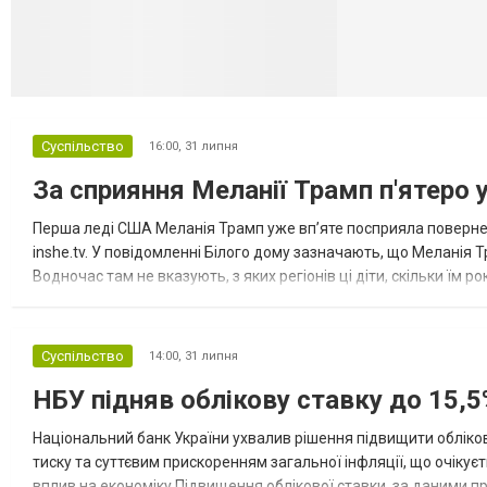
Суспільство
16:00,
31 липня
За сприяння Меланії Трамп п'ятеро 
Перша леді США Меланія Трамп уже впʼяте посприяла повернен
inshe.tv. У повідомленні Білого дому зазначають, що Меланія Т
Водночас там не вказують, з яких регіонів ці діти, скільки їм р
розбудова миру важливі для цих зусиль, їх перевершує...
Суспільство
14:00,
31 липня
НБУ підняв облікову ставку до 15,5
Національний банк України ухвалив рішення підвищити обліков
тиску та суттєвим прискоренням загальної інфляції, що очікує
вплив на економіку Підвищення облікової ставки, за даними 