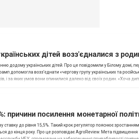
українських дітей возз'єдналися з род
ню додому українських дітей. Про це повідомили у Білому домі, п
рамп допомогла возз’єднати «чергову групу українських та російськ
оків, і за яких умов вони опинилися далеко від своїх родин. «Хоча ди
%: причини посилення монетарної полі
у ставку до рівня 15,5%. Такий крок регулятор пояснює зростанням
ться до кінця року. Про це розповідає AgroReview. Мета підвищення
пресслужби НБУ, спрямоване на забезпечення привабливості гривне