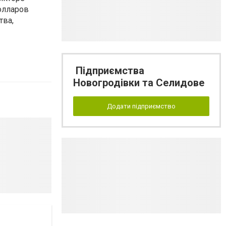
олларов
тва,
Підприємства
Новогродівки та Селидове
Додати підприємство