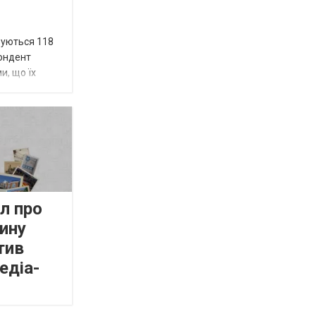
вуються 118
пондент
и, що їх
л про
ину
тив
едіа-