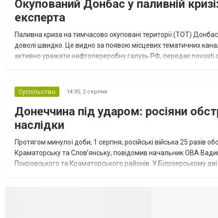
Окупований Донбас у паливній кризі:
експерта
Паливна криза на тимчасово окуповані території (ТОТ) Донбасу
доволі швидко. Це видно за появою місцевих тематичних каналі
активно уражати нафтопереробну галузь РФ, передає novosti.dn
обмеження на продаж бензину. Ціни на пальне та на переоблад
Суспільство
14:35,
2 серпня
Донеччина під ударом: росіяни обст
наслідки
Протягом минулої доби, 1 серпня, російські війська 25 разів об
Краматорську та Слов’янську, повідомив начальник ОВА Вадим
Покровського та Краматорського районів. У Білозерському дв
Миколаївської громади зруйновані два приватні будинки. У Сло
Селидово и Н