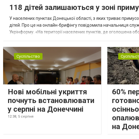
118 дітей залишаються у зоні приму
У населених пунктах Донецької області, з яких триває примусо
дітей. Про це на онлайн-брифінгу повідомила начальниця слу
Укрінформу. «На території населених пунктів, де оголошена обо
замінюють, або іншими законними представниками, у 16 населе
Суспільство
Суспільс
Нові мобільні укриття
60% пе
почнуть встановлювати
готовно
у серпні на Донеччині
осіннь
опалюв
12:38,
5 серпня
на Дон