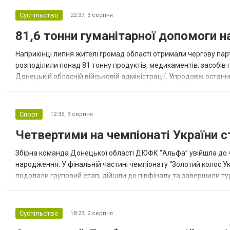
Суспільство
22:37,
3 серпня
81,6 тонни гуманітарної допомоги 
Наприкінці липня жителі громад області отримали чергову парт
розподілили понад 81 тонну продуктів, медикаментів, засобів г
Донецькій обласній військовій адміністрації. Упродовж остан
допомоги. Благодійні вантажі містили продуктові набори, засоб
Спорт
12:35,
3 серпня
Четвертими на чемпіонаті України с
Збірна команда Донецької області ДЮФК “Альфа” увійшла до ч
народження. У фінальній частині чемпіонату “Золотий колос У
подолали груповий етап, дійшли до півфіналу та завершили тур
“Спортивна молодіжна ліга” та представник команди Іван Кором
Суспільство
18:23,
2 серпня