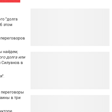
го "долга
Об этом
к переговоров
ы найдем,
го долга или
л Силуанов в
я".
т переговоры
аины в три
Викторе