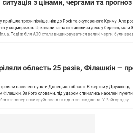
 ситуація з цінами, чергами та прогноз
 прийшла трохи пізніше, ніж до Росії та окупованого Криму. Але р
в у соцмережах. Ці канали та чати з’явилися десь у березні, коли
.ua. Тоді ж біля АЗС стали вишиковуватися великі черги, були вве
...
ріляли область 25 разів, Філашкін — пр
стріляли населені пункти Донецької області. Є жертви у Дружківці,
 Філашкін. За його словами, під ударом опинились населені пункти
і багатоповерхівки зруйновані та одна пошкоджена. У Райгородку
в’янську поранено людину, по...
овогродовке
Справочная
Такси