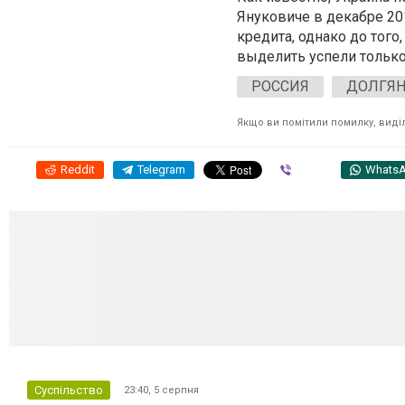
Януковиче в декабре 20
кредита, однако до тог
выделить успели тольк
РОССИЯ
ДОЛГЯ
Якщо ви помітили помилку, виділі
Reddit
Telegram
Viber
Whats
Суспільство
23:40,
5 серпня