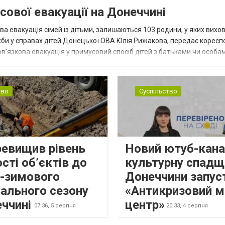
сової евакуації на Донеччині
ва евакуація сімей із дітьми, залишаються 103 родини, у яких вихо
жби у справах дітей Донецької ОВА Юлія Рижакова, передає корес
в’язкова евакуація у примусовий спосіб дітей з батьками чи особам
н...
тво
Суспільство
ревищив рівень
Новий ютуб-кана
сті об’єктів до
культурну спадщ
о-зимового
Донеччини запус
ального сезону
«Антикризовий м
еччині
центр»
07:36,
5 серпня
20:33,
4 серпня