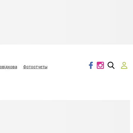
овідкова
Фотоотчеты