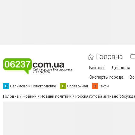
Головна
Вакансії
Дозвілля
Эксперты города
Во
С
Селидово и Новогродовке
С
Справочная
Т
Такси
Головна
Новини
Новини політики
Россия готова активно обсужда