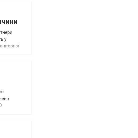
ччини
ртнери
ть у
анітарної
ів
внено
О