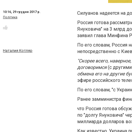
10:16,
29 грудня 2017 р.
Силуанов надеется на д
Політика
Россия готова рассмат
Януковича" на 3 млрд до
заявил глава Минфина Р
По его словам, Россия 
Наталия Котляр
непосредственно с Киев
"Скорее всего, наверное
договоримся
(с другими
обмена его на другие б
эфире российского теле
По его словам, "с Украи
Ранее з
амминистра фина
что
Россия готова обсуж
по "долгу Януковича" ч
миллиарда долларов воз
Как известно, Украина 