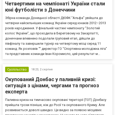
Четвертими на чемпіонаті України стали
юні футболісти з Донеччини
Збірна команда Донецької області ДЮФК “Альфа” увійшла до
четвірки найсильніших команд України серед юнаків 2012–2013
років народження. У фінальній частині чемпіонату “Золотий
колос України”, що проходила в Береговому на Закарпатті,
донеччани впевнено подолали груповий етап, дійшли до
півфіналу та завершили турнір на четвертому місці серед 11
команд. Як розповів “” директор ГО “Спортивна молодіжна ліга”
та представник команди Іван Коромисло, цей результат м...
Суспільство
18:23,
2 серпня
Окупований Донбас у паливній кризі:
ситуація з цінами, чергами та прогноз
експерта
Паливна криза на тимчасово окуповані території (ТОТ) Донбасу
прийшла трохи пізніше, ніж до Росії та окупованого Криму. Але
розвивається доволі швидко. Це видно за появою місцевих