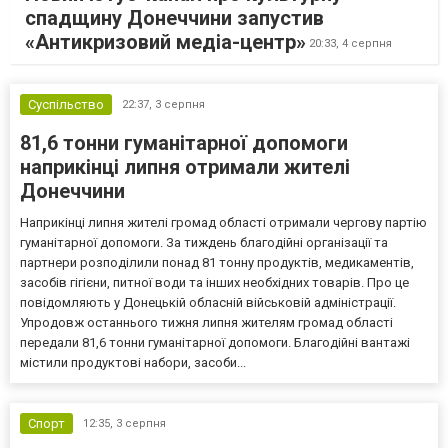
спадщину Донеччини запустив
«Антикризовий медіа-центр»
20:33,
4 серпня
Суспільство
22:37,
3 серпня
81,6 тонни гуманітарної допомоги
наприкінці липня отримали жителі
Донеччини
Наприкінці липня жителі громад області отримали чергову партію
гуманітарної допомоги. За тиждень благодійні організації та
партнери розподілили понад 81 тонну продуктів, медикаментів,
засобів гігієни, питної води та інших необхідних товарів. Про це
повідомляють у Донецькій обласній військовій адміністрації.
Упродовж останнього тижня липня жителям громад області
передали 81,6 тонни гуманітарної допомоги. Благодійні вантажі
містили продуктові набори, засоби...
Спорт
12:35,
3 серпня