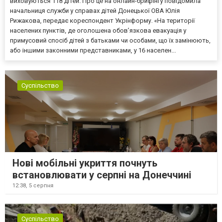
виховуються 118 дітей. Про це на онлайн-брифінгу повідомила
начальниця служби у справах дітей Донецької ОВА Юлія
Рижакова, передає кореспондент Укрінформу. «На території
населених пунктів, де оголошена обов’язкова евакуація у
примусовий спосіб дітей з батьками чи особами, що їх замінюють,
або іншими законними представниками, у 16 населен...
Суспільство
Нові мобільні укриття почнуть
встановлювати у серпні на Донеччині
12:38,
5 серпня
Суспільство