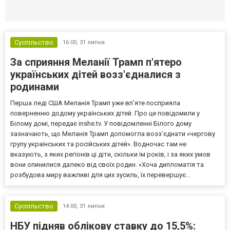
Селидово и Новогродовке
Справочная
Так
Суспільство
16:00,
31 липня
За сприяння Меланії Трамп п'ятеро
українських дітей возз'єдналися з
родинами
Перша леді США Меланія Трамп уже впʼяте посприяла
поверненню додому українських дітей. Про це повідомили у
Білому домі, передає inshe.tv. У повідомленні Білого дому
зазначають, що Меланія Трамп допомогла возз’єднати «чергову
групу українських та російських дітей». Водночас там не
вказують, з яких регіонів ці діти, скільки їм років, і за яких умов
вони опинилися далеко від своїх родин. «Хоча дипломатія та
розбудова миру важливі для цих зусиль, їх перевершує...
Суспільство
14:00,
31 липня
НБУ підняв облікову ставку до 15,5%: