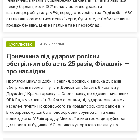
тематичних каналів у соцмережах. Ці канали та чати з’явилися
десь у березні, коли ЗСУ почали активно уражати
нафтопереробну галузь РФ, передає novosti.dn.ua. Тоді ж біля АЗС
стали вишиковуватися великі черги, були введені обмеження на
продаж бензину. Ціни на пальне та на переоблад...
Суспільство
14:35,
2 серпня
Донеччина під ударом: росіяни
обстріляли область 25 разів, Філашкін —
про наслідки
Протягом минулої доби, 1 серпня, російські війська 25 разів
обстріляли населені пункти Донецької області. Є жертви у
Дружківці, Краматорську та Слов’янську, повідомив начальник
ОВА Вадим Філашкін. За його словами, під ударом опинились
населені пункти Покровського та Краматорського районів. У
Білозерському дві багатоповерхівки зруйновані та одна
пошкоджена. У Райгородку Миколаївської громади зруйновані
два приватні будинки. У Слов’янську поранено людину, по...