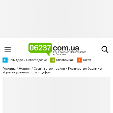
С
Селидово и Новогродовке
С
Справочная
Т
Такси
Головна
Новини
Суспільство новини
Количество бедных в
Украине уменьшилось – цифры