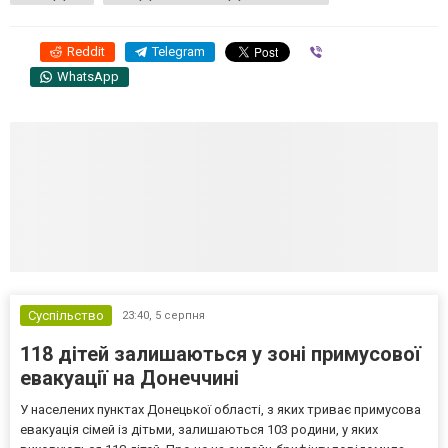
Reddit
Telegram
Viber
WhatsApp
Суспільство
23:40,
5 серпня
118 дітей залишаються у зоні примусової
евакуації на Донеччині
У населених пунктах Донецької області, з яких триває примусова
евакуація сімей із дітьми, залишаються 103 родини, у яких