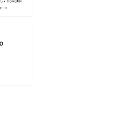
 ЗСУ почали
дені
о