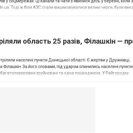
в у соцмережах. Ці канали та чати з’явилися десь у березні, коли
.ua. Тоді ж біля АЗС стали вишиковуватися великі черги, були вве
...
ріляли область 25 разів, Філашкін — пр
стріляли населені пункти Донецької області. Є жертви у Дружківці,
 Філашкін. За його словами, під ударом опинились населені пункти
і багатоповерхівки зруйновані та одна пошкоджена. У Райгородку
в’янську поранено людину, по...
овогродовке
Справочная
Такси