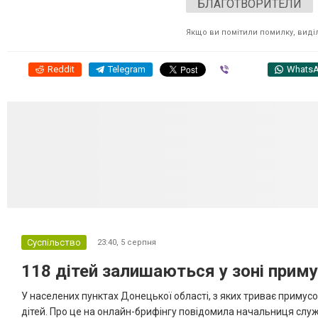
БЛАГОТВОРИТЕЛИ
Якщо ви помітили помилку, виділі
Reddit
Telegram
Viber
Whats
Суспільство
23:40,
5 серпня
118 дітей залишаються у зоні приму
У населених пунктах Донецької області, з яких триває примусо
дітей. Про це на онлайн-брифінгу повідомила начальниця слу