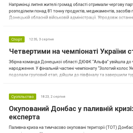
Наприкінці липня жителі громад області отримали чергову парт
розподілили понад 81 тонну продуктів, медикаментів, засобів г
Донецькій обласній військовій адміністрації. Упродовж остан
допомоги. Благодійні вантажі містили продуктові набори, засоб
Спорт
12:35,
3 серпня
Четвертими на чемпіонаті України с
Збірна команда Донецької області ДЮФК “Альфа” увійшла до ч
народження. У фінальній частині чемпіонату “Золотий колос У
подолали груповий етап, дійшли до півфіналу та завершили тур
“Спортивна молодіжна ліга” та представник команди Іван Кором
Суспільство
18:23,
2 серпня
Окупований Донбас у паливній кризі:
експерта
Паливна криза на тимчасово окуповані території (ТОТ) Донбасу