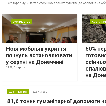
Укрінформу. «На території населених пунктів, де оголошена обо
замінюють, або іншими законними представниками, у 16 населе
Суспільство
Суспільс
Нові мобільні укриття
60% пе
почнуть встановлювати
готовно
у серпні на Донеччині
осіннь
опалюв
12:38,
5 серпня
на Дон
Суспільство
22:37,
3 серпня
81,6 тонни гуманітарної допомоги 