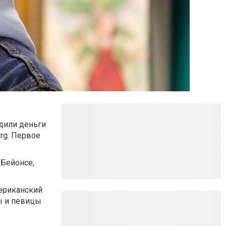
одили деньги
rg. Первое
 Бейонсе,
мериканский
ы и певицы