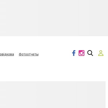
овідкова
Фотоотчеты