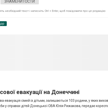
ЗНАМЕНИТОСТИ
ть необхідний текст і натисніть Ctrl + Enter, щоб повідомити про це редакцію
App
сової евакуації на Донеччині
ва евакуація сімей із дітьми, залишаються 103 родини, у яких вихо
жби у справах дітей Донецької ОВА Юлія Рижакова, передає корес