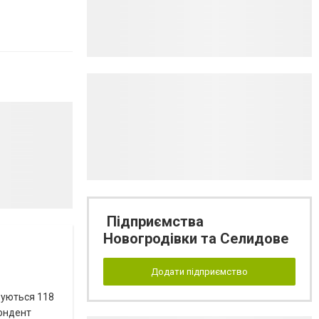
Підприємства
Новогродівки та Селидове
Додати підприємство
вуються 118
пондент