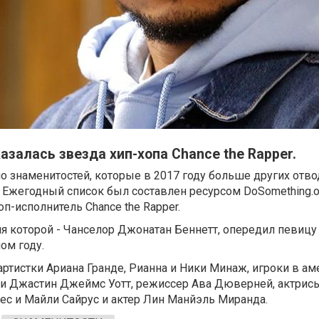
азалась звезда хип-хопа Chance the Rapper.
ло знаменитостей, которые в 2017 году больше других отв
. Ежегодный список был составлен ресурсом DoSomething.o
оп-исполнитель Chance the Rapper.
я которой - Чанселор Джонатан Беннетт, опередил певицу
м году.
артистки Ариана Гранде, Рианна и Ники Минаж, игроки в а
 и Джастин Джеймс Уотт, режиссер Ава Дюверней, актрис
с и Майли Сайрус и актер Лин Манйэль Миранда.