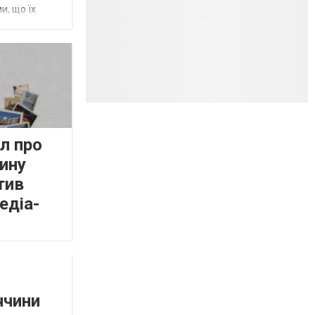
и, що їх
л про
ину
тив
едіа-
ччини