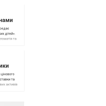
инами
ередає
их дітей».
пломатія та
тики
 цінового
 ставки та
вих активів