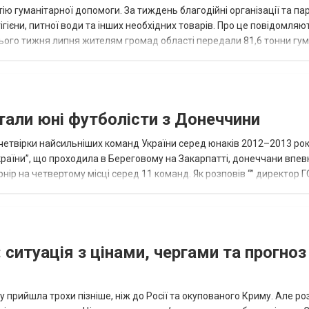
ію гуманітарної допомоги. За тиждень благодійні організації та па
ігієни, питної води та інших необхідних товарів. Про це повідомляю
нього тижня липня жителям громад області передали 81,6 тонни гум
и...
тали юні футболісти з Донеччини
етвірки найсильніших команд України серед юнаків 2012–2013 рок
країни”, що проходила в Береговому на Закарпатті, донеччани впе
нір на четвертому місці серед 11 команд. Як розповів “” директор Г
исло, цей результат м...
 ситуація з цінами, чергами та прогноз
 прийшла трохи пізніше, ніж до Росії та окупованого Криму. Але р