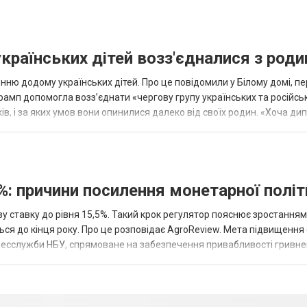
українських дітей возз'єдналися з род
ню додому українських дітей. Про це повідомили у Білому домі, п
рамп допомогла возз’єднати «чергову групу українських та російськ
оків, і за яких умов вони опинилися далеко від своїх родин. «Хоча ди
%: причини посилення монетарної полі
у ставку до рівня 15,5%. Такий крок регулятор пояснює зростанням
ться до кінця року. Про це розповідає AgroReview. Мета підвищення
пресслужби НБУ, спрямоване на забезпечення привабливості гривне