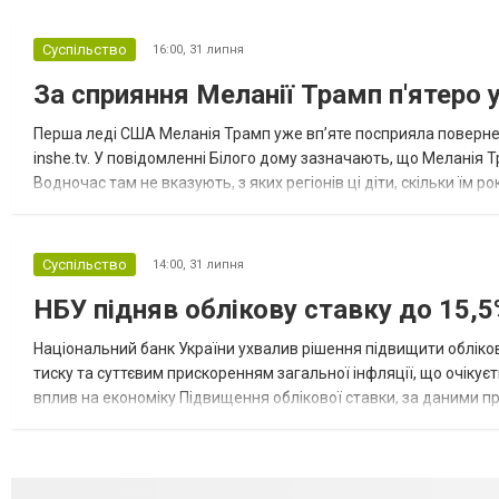
Суспільство
16:00,
31 липня
За сприяння Меланії Трамп п'ятеро 
Перша леді США Меланія Трамп уже впʼяте посприяла повернен
inshe.tv. У повідомленні Білого дому зазначають, що Меланія Т
Водночас там не вказують, з яких регіонів ці діти, скільки їм р
розбудова миру важливі для цих зусиль, їх перевершує...
Суспільство
14:00,
31 липня
НБУ підняв облікову ставку до 15,5
Національний банк України ухвалив рішення підвищити обліков
тиску та суттєвим прискоренням загальної інфляції, що очікує
вплив на економіку Підвищення облікової ставки, за даними 
для інвесторів, посилення стійкості валютного ринку, а так...