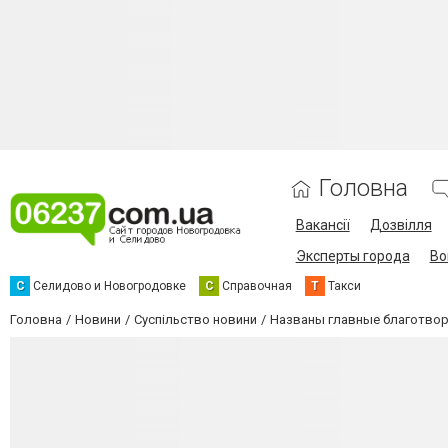
Головна
Вакансії
Дозвілля
Эксперты города
Во
С
Селидово и Новогродовке
С
Справочная
Т
Такси
Головна
Новини
Суспільство новини
Названы главные благотвор