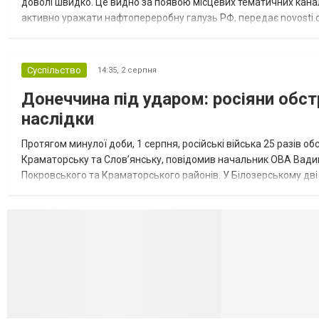
доволі швидко. Це видно за появою місцевих тематичних каналі
активно уражати нафтопереробну галузь РФ, передає novosti.dn
обмеження на продаж бензину. Ціни на пальне та на переоблад
Суспільство
14:35,
2 серпня
Донеччина під ударом: росіяни обст
наслідки
Протягом минулої доби, 1 серпня, російські війська 25 разів об
Краматорську та Слов’янську, повідомив начальник ОВА Вадим
Покровського та Краматорського районів. У Білозерському дв
Миколаївської громади зруйновані два приватні будинки. У Сло
Селидово и Н