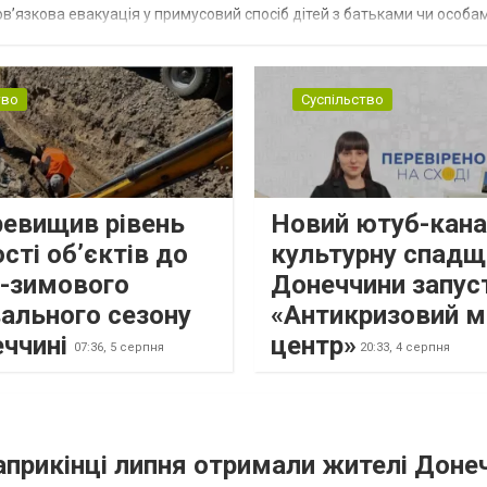
в’язкова евакуація у примусовий спосіб дітей з батьками чи особам
н...
тво
Суспільство
ревищив рівень
Новий ютуб-кана
сті об’єктів до
культурну спадщ
о-зимового
Донеччини запус
ального сезону
«Антикризовий м
еччині
центр»
07:36,
5 серпня
20:33,
4 серпня
наприкінці липня отримали жителі Доне