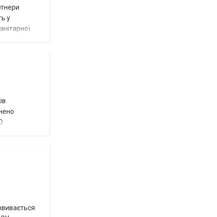
ртнери
ть у
анітарної
ів
внено
О
озвивається