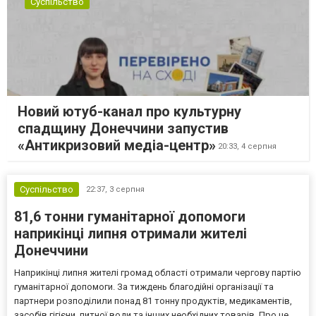
Суспільство
Новий ютуб-канал про культурну
спадщину Донеччини запустив
«Антикризовий медіа-центр»
20:33,
4 серпня
Суспільство
22:37,
3 серпня
81,6 тонни гуманітарної допомоги
наприкінці липня отримали жителі
Донеччини
Наприкінці липня жителі громад області отримали чергову партію
гуманітарної допомоги. За тиждень благодійні організації та
партнери розподілили понад 81 тонну продуктів, медикаментів,
засобів гігієни, питної води та інших необхідних товарів. Про це