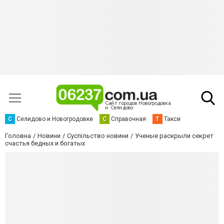
С
Селидово и Новогродовке
С
Справочная
Т
Такси
Головна
Новини
Суспільство новини
Ученые раскрыли секрет
счастья бедных и богатых