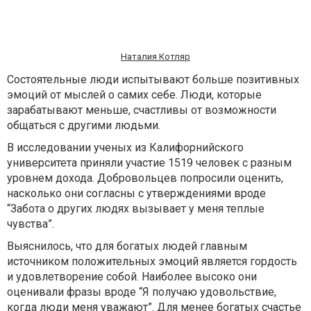
Наталия Котляр
Состоятельные люди испытывают больше позитивных
эмоций от мыслей о самих себе. Люди, которые
зарабатывают меньше, счастливы от возможности
общаться с другими людьми.
В исследовании
ученых из Калифорнийского
университета
приняли участие 1519 человек с разным
уровнем дохода. Добровольцев попросили оценить,
насколько они согласны с утверждениями вроде
“Забота о других людях вызывает у меня теплые
чувства”.
Выяснилось, что для богатых людей главным
источником положительных эмоций является гордость
и удовлетворение собой. Наиболее высоко они
оценивали фразы вроде “Я получаю удовольствие,
когда люди меня уважают”. Для менее богатых счастье