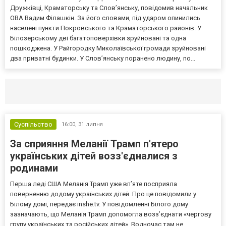
Дружківці, Краматорську та Слов’янську, повідомив начальник
ОВА Вадим Філашкін. За його словами, під ударом опинились
населені пункти Покровського та Краматорського районів. У
Білозерському дві багатоповерхівки зруйновані та одна
пошкоджена. У Райгородку Миколаївської громади зруйновані
два приватні будинки. У Слов’янську поранено людину, по...
Селидово и Новогродовке
Справочная
Так
Суспільство
16:00,
31 липня
За сприяння Меланії Трамп п'ятеро
українських дітей возз'єдналися з
родинами
Перша леді США Меланія Трамп уже впʼяте посприяла
поверненню додому українських дітей. Про це повідомили у
Білому домі, передає inshe.tv. У повідомленні Білого дому
зазначають, що Меланія Трамп допомогла возз’єднати «чергову
групу українських та російських дітей». Водночас там не