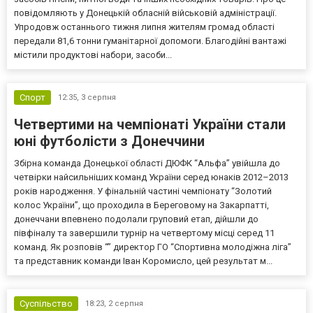
повідомляють у Донецькій обласній військовій адміністрації.
Упродовж останнього тижня липня жителям громад області
передали 81,6 тонни гуманітарної допомоги. Благодійні вантажі
містили продуктові набори, засоби...
Спорт
12:35,
3 серпня
Четвертими на чемпіонаті України стали
юні футболісти з Донеччини
Збірна команда Донецької області ДЮФК “Альфа” увійшла до
четвірки найсильніших команд України серед юнаків 2012–2013
років народження. У фінальній частині чемпіонату “Золотий
колос України”, що проходила в Береговому на Закарпатті,
донеччани впевнено подолали груповий етап, дійшли до
півфіналу та завершили турнір на четвертому місці серед 11
команд. Як розповів “” директор ГО “Спортивна молодіжна ліга”
та представник команди Іван Коромисло, цей результат м...
Суспільство
18:23,
2 серпня