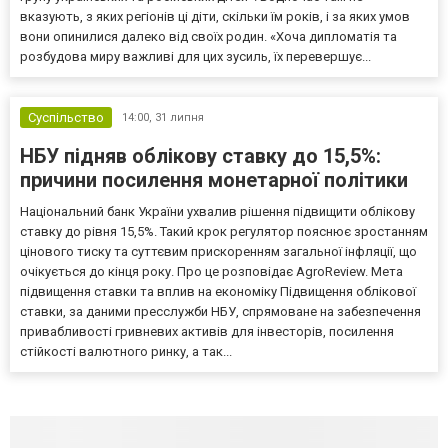
вказують, з яких регіонів ці діти, скільки їм років, і за яких умов
вони опинилися далеко від своїх родин. «Хоча дипломатія та
розбудова миру важливі для цих зусиль, їх перевершує...
Суспільство
14:00,
31 липня
НБУ підняв облікову ставку до 15,5%:
причини посилення монетарної політики
Національний банк України ухвалив рішення підвищити облікову
ставку до рівня 15,5%. Такий крок регулятор пояснює зростанням
цінового тиску та суттєвим прискоренням загальної інфляції, що
очікується до кінця року. Про це розповідає AgroReview. Мета
підвищення ставки та вплив на економіку Підвищення облікової
ставки, за даними пресслужби НБУ, спрямоване на забезпечення
привабливості гривневих активів для інвесторів, посилення
стійкості валютного ринку, а так...