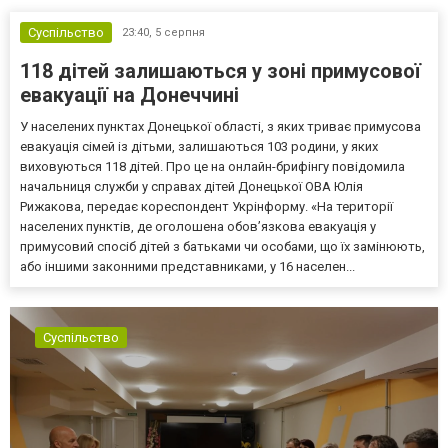
Суспільство
23:40,
5 серпня
118 дітей залишаються у зоні примусової
евакуації на Донеччині
У населених пунктах Донецької області, з яких триває примусова
евакуація сімей із дітьми, залишаються 103 родини, у яких
виховуються 118 дітей. Про це на онлайн-брифінгу повідомила
начальниця служби у справах дітей Донецької ОВА Юлія
Рижакова, передає кореспондент Укрінформу. «На території
населених пунктів, де оголошена обов’язкова евакуація у
примусовий спосіб дітей з батьками чи особами, що їх замінюють,
або іншими законними представниками, у 16 населен...
Суспільство