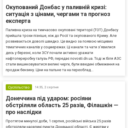
Окупований Донбас у паливній кризі:
ситуація з цінами, чергами та прогноз
експерта
Паливна криза на тимчасово окуповані території (ТОТ) Донбасу
прийшла трохи пізніше, ніж до Росії та окупованого Криму. Але
розвивається доволі швидко. Це видно за появою місцевих
тематичних каналів у соцмережах. Ці канали та чати з’явилися
десь у березні, коли ЗСУ почали активно уражати
нафтопереробну галузь РФ, передає novosti.dn.ua. Тоді ж біля АЗС
стали вишиковуватися великі черги, були введені обмеження на
продаж бензину. Ціни на пальне та на переоблад...
Суспільство
14:35,
2 серпня
Донеччина під ударом: росіяни
обстріляли область 25 разів, Філашкін —
про наслідки
Протягом минулої доби, 1 серпня, російські війська 25 разів
обстріляли населені пункти Донецької області. Є жертви у