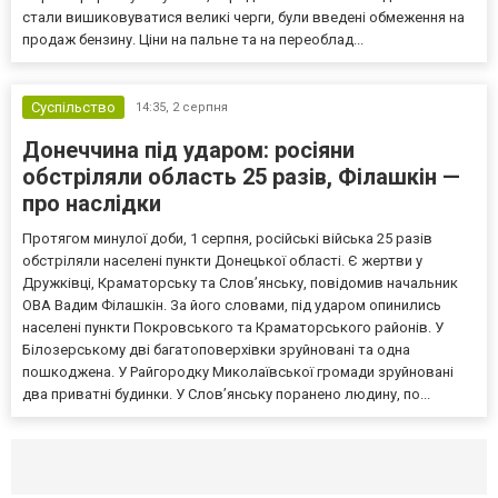
стали вишиковуватися великі черги, були введені обмеження на
продаж бензину. Ціни на пальне та на переоблад...
Суспільство
14:35,
2 серпня
Донеччина під ударом: росіяни
обстріляли область 25 разів, Філашкін —
про наслідки
Протягом минулої доби, 1 серпня, російські війська 25 разів
обстріляли населені пункти Донецької області. Є жертви у
Дружківці, Краматорську та Слов’янську, повідомив начальник
ОВА Вадим Філашкін. За його словами, під ударом опинились
населені пункти Покровського та Краматорського районів. У
Білозерському дві багатоповерхівки зруйновані та одна
пошкоджена. У Райгородку Миколаївської громади зруйновані
два приватні будинки. У Слов’янську поранено людину, по...
Селидово и Новогродовке
Справочная
Так