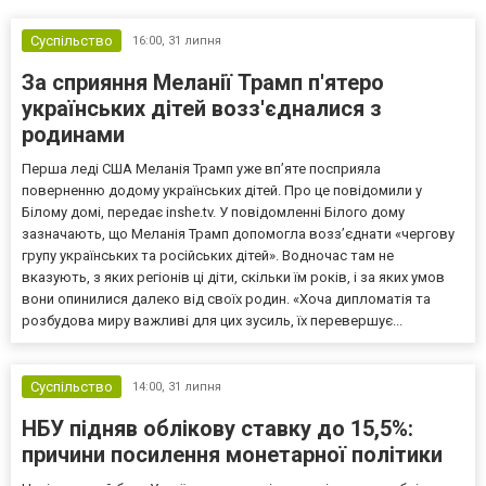
Суспільство
16:00,
31 липня
За сприяння Меланії Трамп п'ятеро
українських дітей возз'єдналися з
родинами
Перша леді США Меланія Трамп уже впʼяте посприяла
поверненню додому українських дітей. Про це повідомили у
Білому домі, передає inshe.tv. У повідомленні Білого дому
зазначають, що Меланія Трамп допомогла возз’єднати «чергову
групу українських та російських дітей». Водночас там не
вказують, з яких регіонів ці діти, скільки їм років, і за яких умов
вони опинилися далеко від своїх родин. «Хоча дипломатія та
розбудова миру важливі для цих зусиль, їх перевершує...
Суспільство
14:00,
31 липня
НБУ підняв облікову ставку до 15,5%:
причини посилення монетарної політики