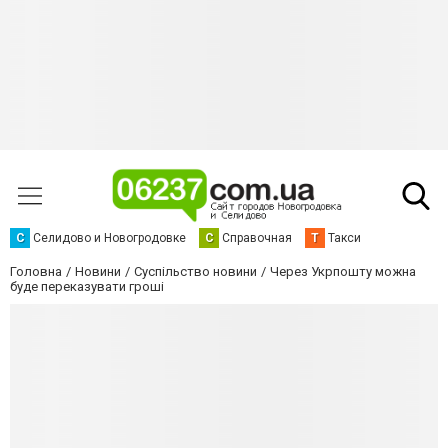
С
Селидово и Новогродовке
С
Справочная
Т
Такси
Головна
Новини
Суспільство новини
Через Укрпошту можна
буде переказувати гроші