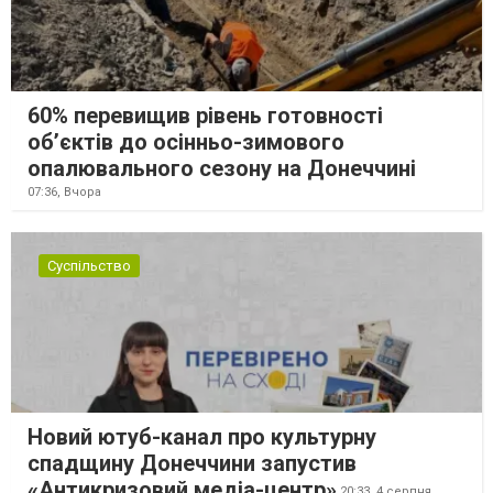
60% перевищив рівень готовності
об’єктів до осінньо-зимового
опалювального сезону на Донеччині
07:36,
Вчора
Суспільство
Новий ютуб-канал про культурну
спадщину Донеччини запустив
«Антикризовий медіа-центр»
20:33,
4 серпня