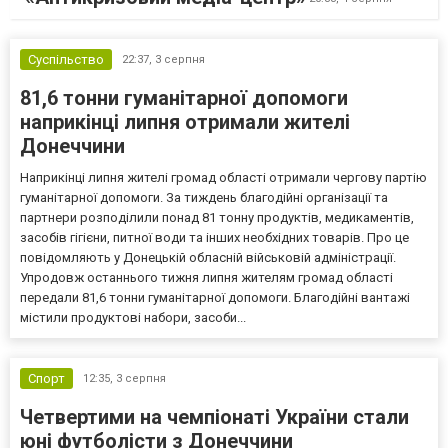
Суспільство
22:37,
3 серпня
81,6 тонни гуманітарної допомоги
наприкінці липня отримали жителі
Донеччини
Наприкінці липня жителі громад області отримали чергову партію
гуманітарної допомоги. За тиждень благодійні організації та
партнери розподілили понад 81 тонну продуктів, медикаментів,
засобів гігієни, питної води та інших необхідних товарів. Про це
повідомляють у Донецькій обласній військовій адміністрації.
Упродовж останнього тижня липня жителям громад області
передали 81,6 тонни гуманітарної допомоги. Благодійні вантажі
містили продуктові набори, засоби...
Спорт
12:35,
3 серпня
Четвертими на чемпіонаті України стали
юні футболісти з Донеччини