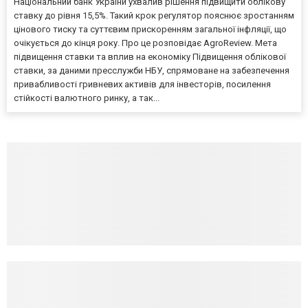
Національний банк України ухвалив рішення підвищити облікову
ставку до рівня 15,5%. Такий крок регулятор пояснює зростанням
цінового тиску та суттєвим прискоренням загальної інфляції, що
очікується до кінця року. Про це розповідає AgroReview. Мета
підвищення ставки та вплив на економіку Підвищення облікової
ставки, за даними пресслужби НБУ, спрямоване на забезпечення
привабливості гривневих активів для інвесторів, посилення
стійкості валютного ринку, а так...