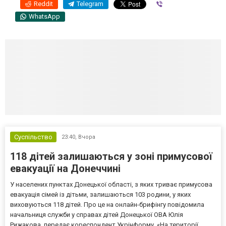
Reddit
Telegram
Viber
WhatsApp
Суспільство
23:40,
Вчора
118 дітей залишаються у зоні примусової
евакуації на Донеччині
У населених пунктах Донецької області, з яких триває примусова
евакуація сімей із дітьми, залишаються 103 родини, у яких
виховуються 118 дітей. Про це на онлайн-брифінгу повідомила
начальниця служби у справах дітей Донецької ОВА Юлія
Рижакова, передає кореспондент Укрінформу. «На території