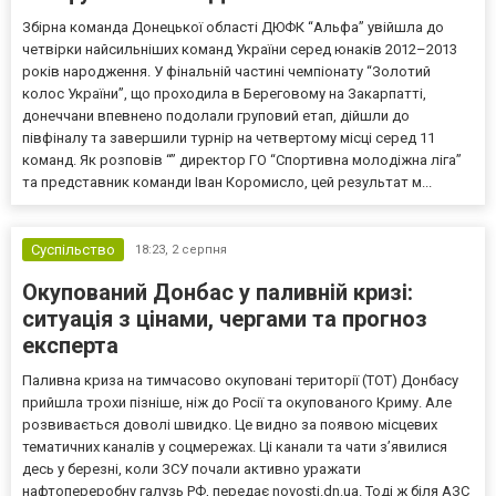
Збірна команда Донецької області ДЮФК “Альфа” увійшла до
четвірки найсильніших команд України серед юнаків 2012–2013
років народження. У фінальній частині чемпіонату “Золотий
колос України”, що проходила в Береговому на Закарпатті,
донеччани впевнено подолали груповий етап, дійшли до
півфіналу та завершили турнір на четвертому місці серед 11
команд. Як розповів “” директор ГО “Спортивна молодіжна ліга”
та представник команди Іван Коромисло, цей результат м...
Суспільство
18:23,
2 серпня
Окупований Донбас у паливній кризі:
ситуація з цінами, чергами та прогноз
експерта
Паливна криза на тимчасово окуповані території (ТОТ) Донбасу
прийшла трохи пізніше, ніж до Росії та окупованого Криму. Але
розвивається доволі швидко. Це видно за появою місцевих
тематичних каналів у соцмережах. Ці канали та чати з’явилися
десь у березні, коли ЗСУ почали активно уражати
нафтопереробну галузь РФ, передає novosti.dn.ua. Тоді ж біля АЗС