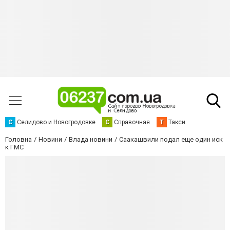
С
Селидово и Новогродовке
С
Справочная
Т
Такси
Головна
Новини
Влада новини
Саакашвили подал еще один иск
к ГМС