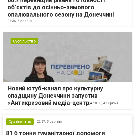
60% перевищив рівень готовності
об’єктів до осінньо-зимового
опалювального сезону на Донеччині
07:36,
5 серпня
Суспільство
Новий ютуб-канал про культурну
спадщину Донеччини запустив
«Антикризовий медіа-центр»
20:33,
4 серпня
Суспільство
22:37,
3 серпня
81,6 тонни гуманітарної допомоги