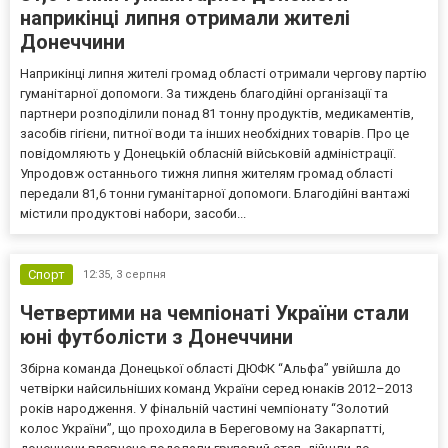
наприкінці липня отримали жителі
Донеччини
Наприкінці липня жителі громад області отримали чергову партію
гуманітарної допомоги. За тиждень благодійні організації та
партнери розподілили понад 81 тонну продуктів, медикаментів,
засобів гігієни, питної води та інших необхідних товарів. Про це
повідомляють у Донецькій обласній військовій адміністрації.
Упродовж останнього тижня липня жителям громад області
передали 81,6 тонни гуманітарної допомоги. Благодійні вантажі
містили продуктові набори, засоби...
Спорт
12:35,
3 серпня
Четвертими на чемпіонаті України стали
юні футболісти з Донеччини
Збірна команда Донецької області ДЮФК “Альфа” увійшла до
четвірки найсильніших команд України серед юнаків 2012–2013
років народження. У фінальній частині чемпіонату “Золотий
колос України”, що проходила в Береговому на Закарпатті,