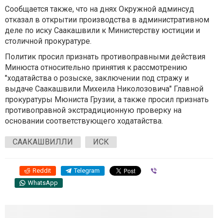
Сообщается также, что на днях Окружной админсуд
отказал в открытии производства в административном
деле по иску Саакашвили к Министерству юстиции и
столичной прокуратуре.
Политик просил признать противоправными действия
Минюста относительно принятия к рассмотрению
"ходатайства о розыске, заключении под стражу и
выдаче Саакашвили Михеила Николозовича" Главной
прокуратуры Мюниста Грузии, а также просил признать
противоправной экстрадиционную проверку на
основании соответствующего ходатайства.
СААКАШВИЛЛИ
ИСК
Reddit
Telegram
Viber
WhatsApp