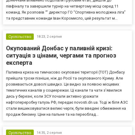
донеччани впевнено подолали груповий етап, дійшли до
півфіналу та завершили турнір на четвертому місці серед 11
команд. Як розповів “” директор ГО “Спортивна молодіжна ліга”
та представник команди Іван Коромисло, цей результат м...
Суспільство
18:23,
2 серпня
Окупований Донбас у паливній кризі:
ситуація з цінами, чергами та прогноз
експерта
Паливна криза на тимчасово окуповані території (ТОТ) Донбасу
прийшла трохи пізніше, ніж до Росії та окупованого Криму. Але
розвивається доволі швидко. Це видно за появою місцевих
тематичних каналів у соцмережах. Ці канали та чати з’явилися
десь у березні, коли ЗСУ почали активно уражати
нафтопереробну галузь РФ, передає novosti.dn.ua. Тоді ж біля АЗС
стали вишиковуватися великі черги, були введені обмеження на
продаж бензину. Ціни на пальне та на переоблад...
Суспільство
14:35,
2 серпня