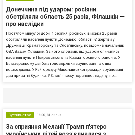
Донеччина під ударом: росіяни
обстріляли область 25 разів, Філашкін —
про наслідки
Протягом минулої доби, 1 серпня, російські війська 25 разів
обстріляли населені пункти Донецької області. Є жертви у
Дружківці, Краматорську та Слов’янську, повідомив начальник
ОВА Вадим Філашкін. За його словами, під ударом опинились
населені пункти Покровського та Краматорського районів. У
Білозерському дві багатоповерхівки зруйновані та одна
пошкоджена. У Райгородку Миколаївської громади зруйновані
два приватні будинки. У Слов’янську поранено людину, по...
Селидово и Новогродовке
Справочная
Так
Суспільство
16:00,
31 липня
За сприяння Меланії Трамп п'ятеро
українських дітей возз'єдналися з