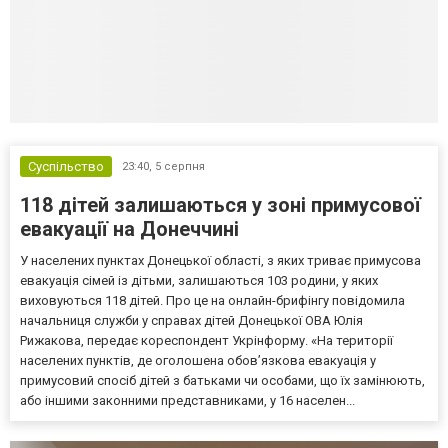
Суспільство
23:40,
5 серпня
118 дітей залишаються у зоні примусової
евакуації на Донеччині
У населених пунктах Донецької області, з яких триває примусова
евакуація сімей із дітьми, залишаються 103 родини, у яких
виховуються 118 дітей. Про це на онлайн-брифінгу повідомила
начальниця служби у справах дітей Донецької ОВА Юлія
Рижакова, передає кореспондент Укрінформу. «На території
населених пунктів, де оголошена обов’язкова евакуація у
примусовий спосіб дітей з батьками чи особами, що їх замінюють,
або іншими законними представниками, у 16 населен...