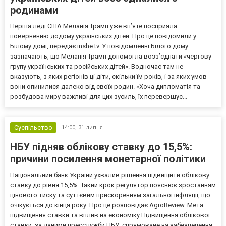
родинами
Перша леді США Меланія Трамп уже впʼяте посприяла
поверненню додому українських дітей. Про це повідомили у
Білому домі, передає inshe.tv. У повідомленні Білого дому
зазначають, що Меланія Трамп допомогла возз’єднати «чергову
групу українських та російських дітей». Водночас там не
вказують, з яких регіонів ці діти, скільки їм років, і за яких умов
вони опинилися далеко від своїх родин. «Хоча дипломатія та
розбудова миру важливі для цих зусиль, їх перевершує...
Суспільство
14:00,
31 липня
НБУ підняв облікову ставку до 15,5%:
причини посилення монетарної політики
Національний банк України ухвалив рішення підвищити облікову
ставку до рівня 15,5%. Такий крок регулятор пояснює зростанням
цінового тиску та суттєвим прискоренням загальної інфляції, що
очікується до кінця року. Про це розповідає AgroReview. Мета
підвищення ставки та вплив на економіку Підвищення облікової
ставки, за даними пресслужби НБУ, спрямоване на забезпечення