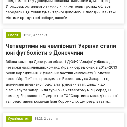
повідомляють у Донецькій обласній військовій адміністрації.
Упродовж останнього тижня липня жителям громад області
передали 81,6 тонни гуманітарної допомоги. Благодійні вантажі
містили продуктові набори, засоби...
Спорт
12:35,
3 серпня
Четвертими на чемпіонаті України стали
юні футболісти з Донеччини
Збірна команда Донецької області ДЮФК “Альфа” увійшла до
четвірки найсильніших команд України серед юнаків 2012–2013
років народження. У фінальній частині чемпіонату “Золотий
колос України”, що проходила в Береговому на Закарпатті,
донеччани впевнено подолали груповий етап, дійшли до
півфіналу та завершили турнір на четвертому місці серед 11
команд. Як розповів “” директор ГО “Спортивна молодіжна ліга”
та представник команди Іван Коромисло, цей результат м...
Суспільство
18:23,
2 серпня