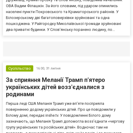
ОВА Вадим Філашкін. За його словами, під ударом опинились
населені пункти Покровського та Краматорського районів. У
Білозерському дві багатоповерхівки зруйновані та одна
пошкоджена. У Райгородку Миколаївської громади зруйновані
два приватні будинки. У Слов’янську поранено людину, по...
Селидово и Новогродовке
Справочная
Так
Суспільство
16:00,
31 липня
За сприяння Меланії Трамп п'ятеро
українських дітей возз'єдналися з
родинами
Перша леді США Меланія Трамп уже впʼяте посприяла
поверненню додому українських дітей. Про це повідомили у
Білому домі, передає inshe.tv. У повідомленні Білого дому
зазначають, що Меланія Трамп допомогла возз’єднати «чергову
групу українських та російських дітей». Водночас там не