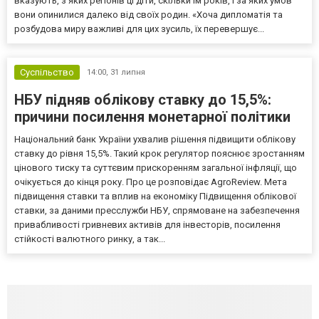
вказують, з яких регіонів ці діти, скільки їм років, і за яких умов
вони опинилися далеко від своїх родин. «Хоча дипломатія та
розбудова миру важливі для цих зусиль, їх перевершує...
Суспільство
14:00,
31 липня
НБУ підняв облікову ставку до 15,5%:
причини посилення монетарної політики
Національний банк України ухвалив рішення підвищити облікову
ставку до рівня 15,5%. Такий крок регулятор пояснює зростанням
цінового тиску та суттєвим прискоренням загальної інфляції, що
очікується до кінця року. Про це розповідає AgroReview. Мета
підвищення ставки та вплив на економіку Підвищення облікової
ставки, за даними пресслужби НБУ, спрямоване на забезпечення
привабливості гривневих активів для інвесторів, посилення
стійкості валютного ринку, а так...