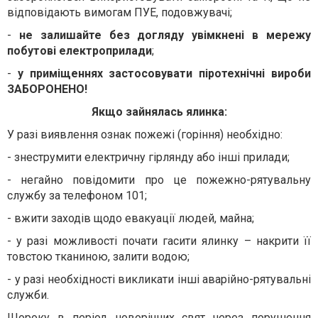
відповідають вимогам ПУЕ, подовжувачі;
-
не залишайте без догляду увімкнені в мережу
побутові електроприлади
;
-
у приміщеннях застосовувати піротехнічні вироби
ЗАБОРОНЕНО!
Якщо зайнялась ялинка:
У разі виявлення ознак пожежі (горіння) необхідно:
- знеструмити електричну гірлянду або інші прилади;
- негайно повідомити про це пожежно-рятувальну
службу за телефоном 101;
- вжити заходів щодо евакуації людей, майна;
- у разі можливості почати гасити ялинку – накрити її
товстою тканиною, залити водою;
- у разі необхідності викликати інші аварійно-рятувальні
служби.
Щороку в період новорічних свят через порушення