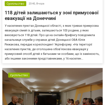
Суспільство
23:40,
Вчора
118 дітей залишаються у зоні примусової
евакуації на Донеччині
У населених пунктах Донецької області, з яких триває примусова
евакуація сімей із дітьми, залишаються 103 родини, у яких
виховуються 118 дітей. Про це на онлайн-брифінгу повідомила
начальниця служби у справах дітей Донецької ОВА Юлія
Рижакова, передає кореспондент Укрінформу. «На території
населених пунктів, де оголошена обов’язкова евакуація у
примусовий спосіб дітей з батьками чи особами, що їх замінюють,
або іншими законними представниками, у 16 населен...
Суспільство