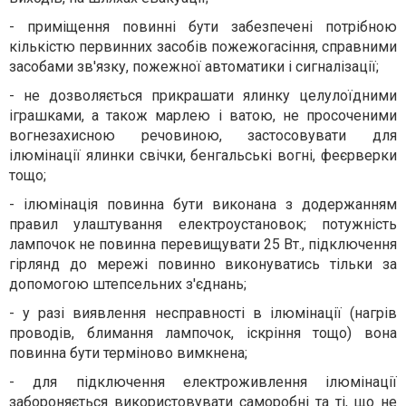
- приміщення повинні бути забезпечені потрібною
кількістю первинних засобів пожежогасіння, справними
засобами зв'язку, пожежної автоматики і сигналізації;
- не дозволяється прикрашати ялинку целулоїдними
іграшками, а також марлею і ватою, не просоченими
вогнезахисною речовиною, застосовувати для
ілюмінації ялинки свічки, бенгальські вогні, феєрверки
тощо;
- ілюмінація повинна бути виконана з додержанням
правил улаштування електроустановок; потужність
лампочок не повинна перевищувати 25 Вт., підключення
гірлянд до мережі повинно виконуватись тільки за
допомогою штепсельних з'єднань;
- у разі виявлення несправності в ілюмінації (нагрів
проводів, блимання лампочок, іскріння тощо) вона
повинна бути терміново вимкнена;
- для підключення електроживлення ілюмінації
забороняється використовувати саморобні та ті, що не