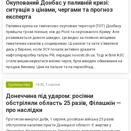
Окупований Донбас у паливній кризі:
ситуація з цінами, чергами та прогноз
експерта
Паливна криза на тимчасово окуповані території (ТОТ) Донбасу
прийшла трохи пізніше, ніж до Росії та окупованого Криму. Але
розвивається доволі швидко. Це видно за появою місцевих
тематичних каналів у соцмережах. Ці канали та чати з’явилися
десь у березні, коли ЗСУ почали активно уражати
нафтопереробну галузь РФ, передає novosti.dn.ua. Тоді ж біля АЗС
стали вишиковуватися великі черги, були введені обмеження на
продаж бензину. Ціни на пальне та на переоблад...
Суспільство
14:35,
2 серпня
Донеччина під ударом: росіяни
обстріляли область 25 разів, Філашкін —
про наслідки
Протягом минулої доби, 1 серпня, російські війська 25 разів
обстріляли населені пункти Донецької області. Є жертви у
Дружківці, Краматорську та Слов’янську, повідомив начальник