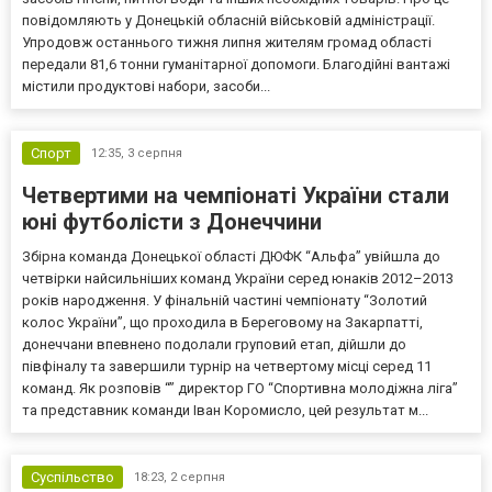
повідомляють у Донецькій обласній військовій адміністрації.
Упродовж останнього тижня липня жителям громад області
передали 81,6 тонни гуманітарної допомоги. Благодійні вантажі
містили продуктові набори, засоби...
Спорт
12:35,
3 серпня
Четвертими на чемпіонаті України стали
юні футболісти з Донеччини
Збірна команда Донецької області ДЮФК “Альфа” увійшла до
четвірки найсильніших команд України серед юнаків 2012–2013
років народження. У фінальній частині чемпіонату “Золотий
колос України”, що проходила в Береговому на Закарпатті,
донеччани впевнено подолали груповий етап, дійшли до
півфіналу та завершили турнір на четвертому місці серед 11
команд. Як розповів “” директор ГО “Спортивна молодіжна ліга”
та представник команди Іван Коромисло, цей результат м...
Суспільство
18:23,
2 серпня