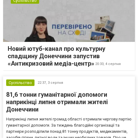
Суспільство
Новий ютуб-канал про культурну
спадщину Донеччини запустив
«Антикризовий медіа-центр»
20:33,
4 серпня
Суспільство
22:37,
3 серпня
81,6 тонни гуманітарної допомоги
наприкінці липня отримали жителі
Донеччини
Наприкінці липня жителі громад області отримали чергову партію
гуманітарної допомоги. За тиждень благодійні організації та
партнери розподілили понад 81 тонну продуктів, медикаментів,
засобів гігієни, питної води та інших необхідних товарів. Про це