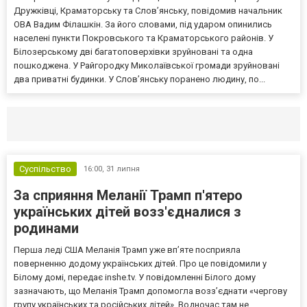
Дружківці, Краматорську та Слов’янську, повідомив начальник
ОВА Вадим Філашкін. За його словами, під ударом опинились
населені пункти Покровського та Краматорського районів. У
Білозерському дві багатоповерхівки зруйновані та одна
пошкоджена. У Райгородку Миколаївської громади зруйновані
два приватні будинки. У Слов’янську поранено людину, по...
Селидово и Новогродовке
Справочная
Так
Суспільство
16:00,
31 липня
За сприяння Меланії Трамп п'ятеро
українських дітей возз'єдналися з
родинами
Перша леді США Меланія Трамп уже впʼяте посприяла
поверненню додому українських дітей. Про це повідомили у
Білому домі, передає inshe.tv. У повідомленні Білого дому
зазначають, що Меланія Трамп допомогла возз’єднати «чергову
групу українських та російських дітей». Водночас там не