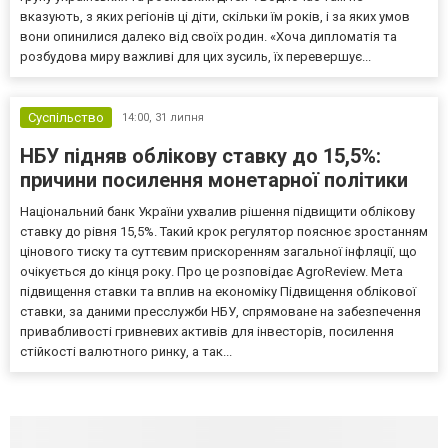
вказують, з яких регіонів ці діти, скільки їм років, і за яких умов
вони опинилися далеко від своїх родин. «Хоча дипломатія та
розбудова миру важливі для цих зусиль, їх перевершує...
Суспільство
14:00,
31 липня
НБУ підняв облікову ставку до 15,5%:
причини посилення монетарної політики
Національний банк України ухвалив рішення підвищити облікову
ставку до рівня 15,5%. Такий крок регулятор пояснює зростанням
цінового тиску та суттєвим прискоренням загальної інфляції, що
очікується до кінця року. Про це розповідає AgroReview. Мета
підвищення ставки та вплив на економіку Підвищення облікової
ставки, за даними пресслужби НБУ, спрямоване на забезпечення
привабливості гривневих активів для інвесторів, посилення
стійкості валютного ринку, а так...