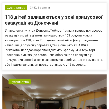
Суспільство
23:40,
5 серпня
118 дітей залишаються у зоні примусової
евакуації на Донеччині
У населених пунктах Донецької області, з яких триває примусова
евакуація сімей із дітьми, залишаються 103 родини, у яких
виховуються 118 дітей. Про це на онлайн-брифінгу повідомила
начальниця служби у справах дітей Донецької ОВА Юлія
Рижакова, передає кореспондент Укрінформу. «На території
населених пунктів, де оголошена обов’язкова евакуація у
примусовий спосіб дітей з батьками чи особами, що їх замінюють,
або іншими законними представниками, у 16 населен...
Суспільство