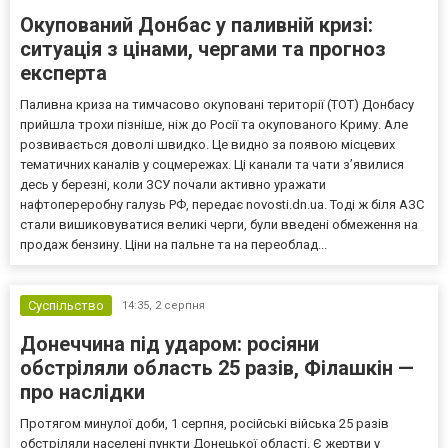
Окупований Донбас у паливній кризі:
ситуація з цінами, чергами та прогноз
експерта
Паливна криза на тимчасово окуповані території (ТОТ) Донбасу
прийшла трохи пізніше, ніж до Росії та окупованого Криму. Але
розвивається доволі швидко. Це видно за появою місцевих
тематичних каналів у соцмережах. Ці канали та чати з’явилися
десь у березні, коли ЗСУ почали активно уражати
нафтопереробну галузь РФ, передає novosti.dn.ua. Тоді ж біля АЗС
стали вишиковуватися великі черги, були введені обмеження на
продаж бензину. Ціни на пальне та на переоблад...
Суспільство
14:35,
2 серпня
Донеччина під ударом: росіяни
обстріляли область 25 разів, Філашкін —
про наслідки
Протягом минулої доби, 1 серпня, російські війська 25 разів
обстріляли населені пункти Донецької області. Є жертви у