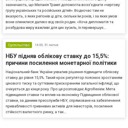
зазначають, що Меланія Трамп допомогла возз’єднати «чергову
групу українських та російських дітей». Водночас там не
вказують, з яких регіонів ці діти, скільки їм років, і за яких умов
вони опинилися далеко від своїх родин. «Хоча дипломатія та
розбудова миру важливі для цих зусиль, їх перевершує...
Суспільство
14:00,
31 липня
НБУ підняв облікову ставку до 15,5%:
причини посилення монетарної політики
Національний банк України ухвалив рішення підвищити облікову
ставку до рівня 15,5%. Такий крок регулятор пояснює зростанням
цінового тиску та суттєвим прискоренням загальної інфляції, що
очікується до кінця року. Про це розповідає AgroReview. Мета
підвищення ставки та вплив на економіку Підвищення облікової
ставки, за даними пресслужби НБУ, спрямоване на забезпечення
привабливості гривневих активів для інвесторів, посилення
стійкості валютного ринку, а так...