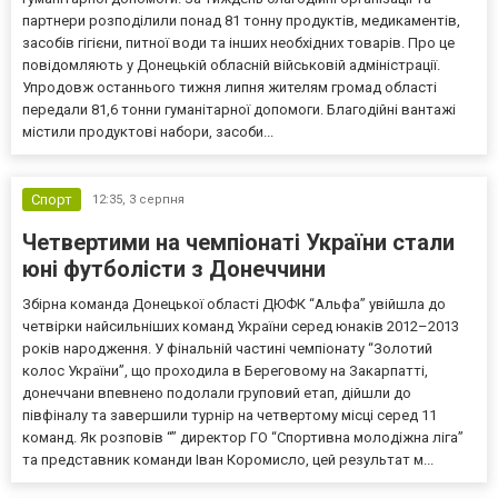
партнери розподілили понад 81 тонну продуктів, медикаментів,
засобів гігієни, питної води та інших необхідних товарів. Про це
повідомляють у Донецькій обласній військовій адміністрації.
Упродовж останнього тижня липня жителям громад області
передали 81,6 тонни гуманітарної допомоги. Благодійні вантажі
містили продуктові набори, засоби...
Спорт
12:35,
3 серпня
Четвертими на чемпіонаті України стали
юні футболісти з Донеччини
Збірна команда Донецької області ДЮФК “Альфа” увійшла до
четвірки найсильніших команд України серед юнаків 2012–2013
років народження. У фінальній частині чемпіонату “Золотий
колос України”, що проходила в Береговому на Закарпатті,
донеччани впевнено подолали груповий етап, дійшли до
півфіналу та завершили турнір на четвертому місці серед 11
команд. Як розповів “” директор ГО “Спортивна молодіжна ліга”
та представник команди Іван Коромисло, цей результат м...