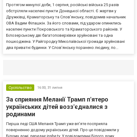
Протягом минулої доби, 1 серпня, російські війська 25 разів
обстріляли населені пункти Донецької області. Є жертви у
Дружківці, Краматорську та Слов’янську, повідомив начальник
ОВА Вадим Філашкін. За його словами, під ударом опинились
населені пункти Покровського та Краматорського районів. У
Білозерському дві багатоповерхівки зруйновані та одна
пошкоджена. У Райгородку Миколаївської громади зруйновані
два приватні будинки. У Слов’янську поранено людину, по...
Селидово и Новогродовке
Справочная
Так
Суспільство
16:00,
31 липня
За сприяння Меланії Трамп п'ятеро
українських дітей возз'єдналися з
родинами
Перша леді США Меланія Трамп уже впʼяте посприяла
поверненню додому українських дітей. Про це повідомили у
Білому домі, передає inshe.tv. У повідомленні Білого дому