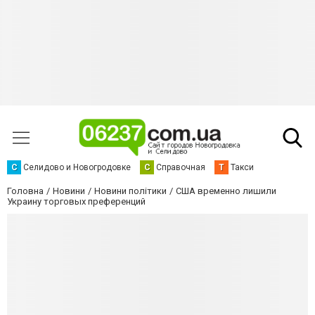
С
Селидово и Новогродовке
С
Справочная
Т
Такси
Головна
Новини
Новини політики
США временно лишили
Украину торговых преференций