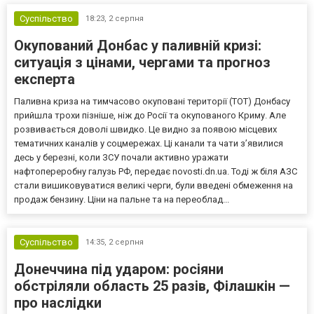
Суспільство
18:23,
2 серпня
Окупований Донбас у паливній кризі:
ситуація з цінами, чергами та прогноз
експерта
Паливна криза на тимчасово окуповані території (ТОТ) Донбасу
прийшла трохи пізніше, ніж до Росії та окупованого Криму. Але
розвивається доволі швидко. Це видно за появою місцевих
тематичних каналів у соцмережах. Ці канали та чати з’явилися
десь у березні, коли ЗСУ почали активно уражати
нафтопереробну галузь РФ, передає novosti.dn.ua. Тоді ж біля АЗС
стали вишиковуватися великі черги, були введені обмеження на
продаж бензину. Ціни на пальне та на переоблад...
Суспільство
14:35,
2 серпня
Донеччина під ударом: росіяни
обстріляли область 25 разів, Філашкін —
про наслідки