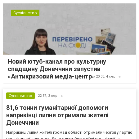
Суспільство
Новий ютуб-канал про культурну
спадщину Донеччини запустив
«Антикризовий медіа-центр»
20:33,
4 серпня
Суспільство
22:37,
3 серпня
81,6 тонни гуманітарної допомоги
наприкінці липня отримали жителі
Донеччини
Наприкінці липня жителі громад області отримали чергову партію
гуманітарної допомоги. За тиждень благодійні організації та