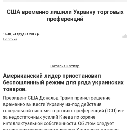
США временно лишили Украину торговых
преференций
16:48,
23 грудня 2017 р.
Політика
Наталия Котляр
Американский лидер приостановил
беспошлинный режим для ряда украинских
товаров.
Президент США Дональд Трамп принял решение
временно вывести Украину из-под действия
генеральной системы торговых преференций (ГСП) из-
за недостаточных усилий Киева по охране
интеллектуальной собственности. Об этом следует
из
письма
американского лидера Конгрессу, которое