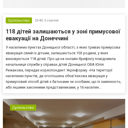
Суспільство
23:40,
5 серпня
118 дітей залишаються у зоні примусової
евакуації на Донеччині
У населених пунктах Донецької області, з яких триває примусова
евакуація сімей із дітьми, залишаються 103 родини, у яких
виховуються 118 дітей. Про це на онлайн-брифінгу повідомила
начальниця служби у справах дітей Донецької ОВА Юлія
Рижакова, передає кореспондент Укрінформу. «На території
населених пунктів, де оголошена обов’язкова евакуація у
примусовий спосіб дітей з батьками чи особами, що їх замінюють,
або іншими законними представниками, у 16 населен...
Суспільство