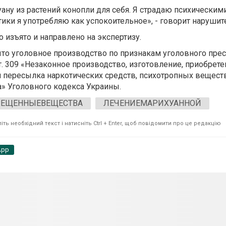
ану из растений конопли для себя. Я страдаю психическим
ики я употребляю как успокоительное», - говорит нарушит
 изъято и направлено на экспертизу.
то уголовное производство по признакам уголовного прес
т. 309 «Незаконное производство, изготовление, приобрете
и пересылка наркотических средств, психотропных веществ
а» Уголовного кодекса Украины.
РЕЩЕННЫЕВЕЩЕСТВА
ЛЕЧЕНИЕМАРИХУАННОЙ
ть необхідний текст і натисніть Ctrl + Enter, щоб повідомити про це редакцію
App