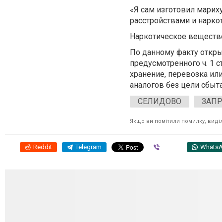
«Я сам изготовил мариху
расстройствами и наркот
Наркотическое вещество
По данному факту откры
предусмотренного ч. 1 с
хранение, перевозка ил
аналогов без цели сбыт
СЕЛИДОВО
ЗАП
Якщо ви помітили помилку, виділі
Reddit
Telegram
Viber
Whats