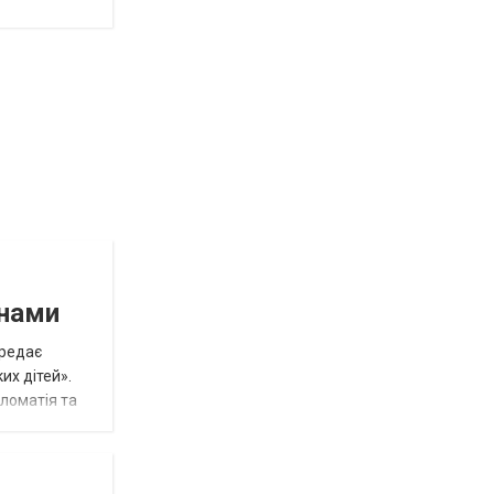
инами
ередає
их дітей».
пломатія та