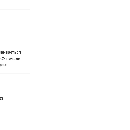
О
озвивається
 ЗСУ почали
дені
о