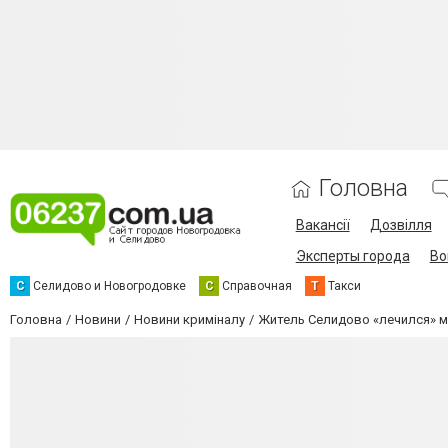
Головна
Вакансії
Дозвілля
Эксперты города
Во
С
Селидово и Новогродовке
С
Справочная
Т
Такси
Головна
Новини
Новини криміналу
Житель Селидово «лечился» м