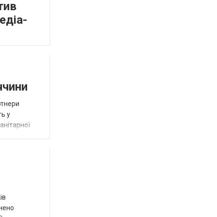
тив
едіа-
ччини
ртнери
ть у
анітарної
ів
внено