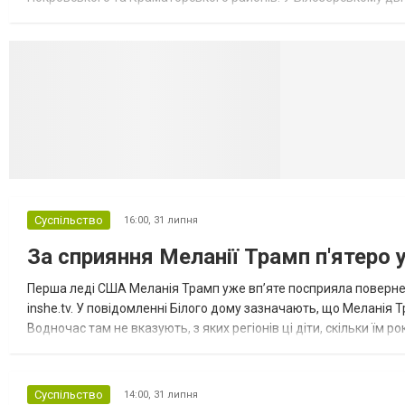
Миколаївської громади зруйновані два приватні будинки. У Сло
Селидово и Н
Суспільство
16:00,
31 липня
За сприяння Меланії Трамп п'ятеро 
Перша леді США Меланія Трамп уже впʼяте посприяла повернен
inshe.tv. У повідомленні Білого дому зазначають, що Меланія Т
Водночас там не вказують, з яких регіонів ці діти, скільки їм р
розбудова миру важливі для цих зусиль, їх перевершує...
Суспільство
14:00,
31 липня