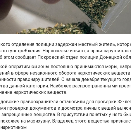
кого отделения полиции задержан местный житель, котор
ного употребления. Наркозелье изъято, а правонарушителю
б этом сообщает Покровский отдел полиции Донецкой обл
ой оперативной зоны постоянно принимаются меры, напр
ний в сфере незаконного оборота наркотических веществ
енности правонарушителей. С начала декабря текущего год
тва данной категории. Наиболее распространенными прес
анение наркотических веществ.
идовские правоохранители остановили для проверки 33-ле
емя проверки документов и досмотра личных вещей выясни
 запрещенные вещества. В присутствии понятых у него бы
похожее на марихуану. Владелец этого вещества признался
 наркотиком.