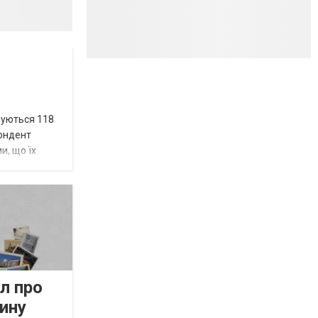
вуються 118
пондент
и, що їх
л про
ину