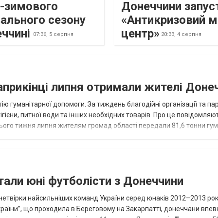
о-зимового
Донеччини запус
ального сезону
«Антикризовий м
еччині
центр»
07:36,
5 серпня
20:33,
4 серпня
наприкінці липня отримали жителі Доне
ію гуманітарної допомоги. За тиждень благодійні організації та па
ігієни, питної води та інших необхідних товарів. Про це повідомляю
нього тижня липня жителям громад області передали 81,6 тонни гум
и...
тали юні футболісти з Донеччини
етвірки найсильніших команд України серед юнаків 2012–2013 рок
країни”, що проходила в Береговому на Закарпатті, донеччани впе