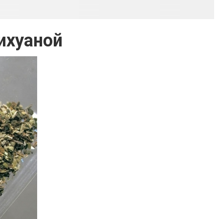
ихуаной