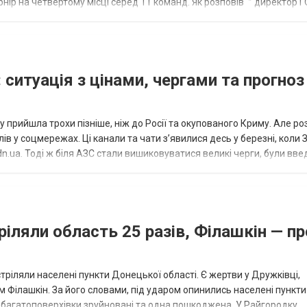
нір на четвертому місці серед 11 команд. Як розповів “” директор Г
исло, цей результат м...
 ситуація з цінами, чергами та прогноз
 прийшла трохи пізніше, ніж до Росії та окупованого Криму. Але р
в у соцмережах. Ці канали та чати з’явилися десь у березні, коли
.ua. Тоді ж біля АЗС стали вишиковуватися великі черги, були вве
...
ріляли область 25 разів, Філашкін — пр
стріляли населені пункти Донецької області. Є жертви у Дружківці,
 Філашкін. За його словами, під ударом опинились населені пункти
і багатоповерхівки зруйновані та одна пошкоджена. У Райгородку