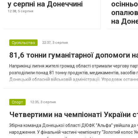
у серпні на Донеччині
осіннь
опалюв
12:38,
5 серпня
на Дон
Суспільство
22:37,
3 серпня
81,6 тонни гуманітарної допомоги 
Наприкінці липня жителі громад області отримали чергову парт
розподілили понад 81 тонну продуктів, медикаментів, засобів г
Донецькій обласній військовій адміністрації. Упродовж остан
допомоги. Благодійні вантажі містили продуктові набори, засоб
Спорт
12:35,
3 серпня
Четвертими на чемпіонаті України с
Збірна команда Донецької області ДЮФК “Альфа” увійшла до ч
народження. У фінальній частині чемпіонату “Золотий колос У