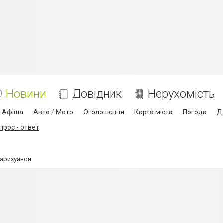
Новини
Довідник
Нерухомість
Афіша
Авто / Мото
Оголошення
Карта міста
Погода
Д
прос - ответ
арихуаной