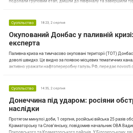
подолали груповий етап, дійшли до півфіналу та завершили тур
“Спортивна молодіжна ліга” та представник команди Іван Кором
Суспільство
18:23,
2 серпня
Окупований Донбас у паливній кризі:
експерта
Паливна криза на тимчасово окуповані території (ТОТ) Донбасу
доволі швидко. Це видно за появою місцевих тематичних каналі
активно уражати нафтопереробну галузь РФ, передає novosti.dn
обмеження на продаж бензину. Ціни на пальне та на переоблад
Суспільство
14:35,
2 серпня
Донеччина під ударом: росіяни обст
наслідки
Протягом минулої доби, 1 серпня, російські війська 25 разів об
Краматорську та Слов’янську, повідомив начальник ОВА Вадим
Покровського та Краматорського районів. У Білозерському дв