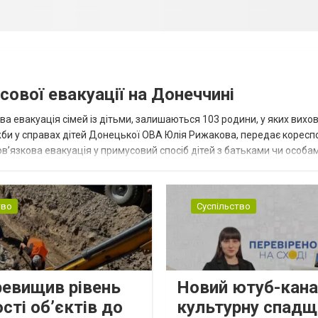
сової евакуації на Донеччині
ва евакуація сімей із дітьми, залишаються 103 родини, у яких вихо
жби у справах дітей Донецької ОВА Юлія Рижакова, передає корес
в’язкова евакуація у примусовий спосіб дітей з батьками чи особам
н...
тво
Суспільство
ревищив рівень
Новий ютуб-кана
сті об’єктів до
культурну спадщ