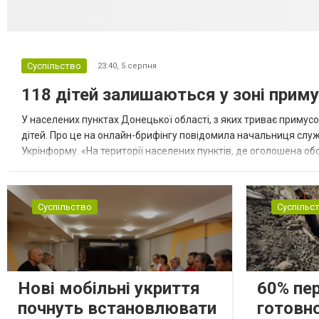
Суспільство
23:40,
5 серпня
118 дітей залишаються у зоні приму
У населених пунктах Донецької області, з яких триває примусо
дітей. Про це на онлайн-брифінгу повідомила начальниця слу
Укрінформу. «На території населених пунктів, де оголошена обо
замінюють, або іншими законними представниками, у 16 населе
Суспільство
Суспільс
Нові мобільні укриття
60% пе
почнуть встановлювати
готовно