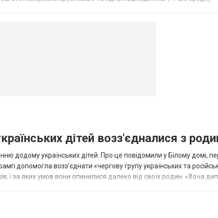
в’янську поранено людину, по...
овогродовке
Справочная
Такси
українських дітей возз'єдналися з род
ню додому українських дітей. Про це повідомили у Білому домі, п
рамп допомогла возз’єднати «чергову групу українських та російськ
оків, і за яких умов вони опинилися далеко від своїх родин. «Хоча ди