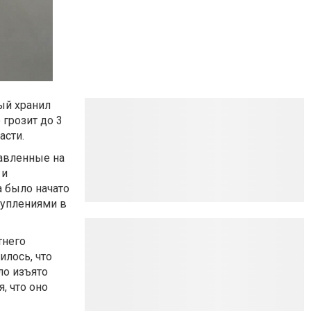
ый хранил
 грозит до 3
асти.
авленные на
 и
а было начато
туплениями в
тнего
лось, что
ло изъято
, что оно