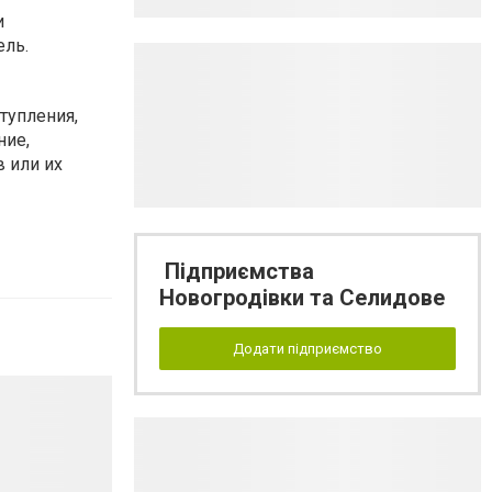
и
ель.
тупления,
ние,
 или их
Підприємства
Новогродівки та Селидове
Додати підприємство