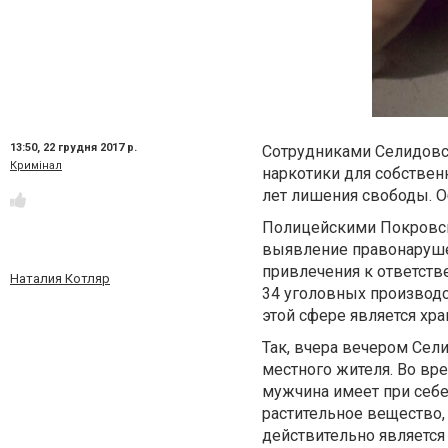
13:50,
22 грудня 2017 р.
Сотрудниками Селидовс
Кримінал
наркотики для собствен
лет лишения свободы. О
Полицейскими Покровск
выявление правонаруше
привлечения к ответств
Наталия Котляр
34 уголовных производс
этой сфере является хр
Так, вчера вечером Сел
местного жителя. Во вр
мужчина имеет при себе
растительное вещество, 
действительно является