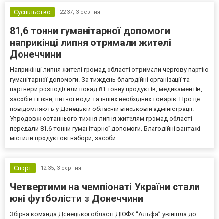
Суспільство
22:37,
3 серпня
81,6 тонни гуманітарної допомоги
наприкінці липня отримали жителі
Донеччини
Наприкінці липня жителі громад області отримали чергову партію
гуманітарної допомоги. За тиждень благодійні організації та
партнери розподілили понад 81 тонну продуктів, медикаментів,
засобів гігієни, питної води та інших необхідних товарів. Про це
повідомляють у Донецькій обласній військовій адміністрації.
Упродовж останнього тижня липня жителям громад області
передали 81,6 тонни гуманітарної допомоги. Благодійні вантажі
містили продуктові набори, засоби...
Спорт
12:35,
3 серпня
Четвертими на чемпіонаті України стали
юні футболісти з Донеччини
Збірна команда Донецької області ДЮФК “Альфа” увійшла до