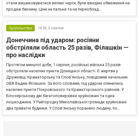
стали вишиковуватися великі черги, були введені обмеження на
продаж бензину. Ціни на пальне та на переоблад...
Суспільство
14:35,
2 серпня
Донеччина під ударом: росіяни
обстріляли область 25 разів, Філашкін —
про наслідки
Протягом минулої доби, 1 серпня, російські війська 25 разів
обстріляли населені пункти Донецької області. Є жертви у
Дружківці, Краматорську та Слов’янську, повідомив начальник
ОВА Вадим Філашкін. За його словами, під ударом опинились
населені пункти Покровського та Краматорського районів. У
Білозерському дві багатоповерхівки зруйновані та одна
пошкоджена. У Райгородку Миколаївської громади зруйновані
два приватні будинки. У Слов’янську поранено людину, по...
Селидово и Новогродовке
Справочная
Так