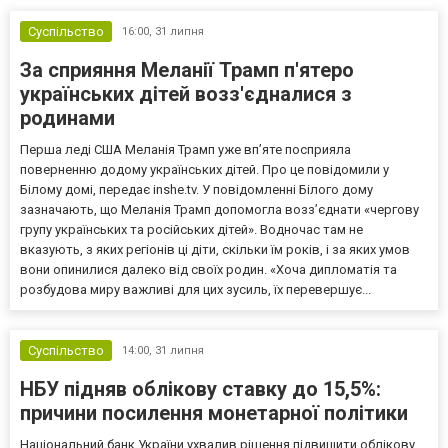
Суспільство
16:00,
31 липня
За сприяння Меланії Трамп п'ятеро
українських дітей возз'єдналися з
родинами
Перша леді США Меланія Трамп уже впʼяте посприяла
поверненню додому українських дітей. Про це повідомили у
Білому домі, передає inshe.tv. У повідомленні Білого дому
зазначають, що Меланія Трамп допомогла возз’єднати «чергову
групу українських та російських дітей». Водночас там не
вказують, з яких регіонів ці діти, скільки їм років, і за яких умов
вони опинилися далеко від своїх родин. «Хоча дипломатія та
розбудова миру важливі для цих зусиль, їх перевершує...
Суспільство
14:00,
31 липня
НБУ підняв облікову ставку до 15,5%:
причини посилення монетарної політики
Національний банк України ухвалив рішення підвищити облікову