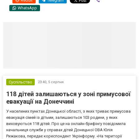
Reddit
Telegram
Viber
WhatsApp
Суспільство
23:40,
5 серпня
118 дітей залишаються у зоні примусової
евакуації на Донеччині
У населених пунктах Донецької області, з яких триває примусова
евакуація сімей із дітьми, залишаються 103 родини, у яких
виховуються 118 дітей. Про це на онлайн-брифінгу повідомила
начальниця служби у справах дітей Донецької ОВА Юлія
Рижакова, передає кореспондент Укрінформу. «На території