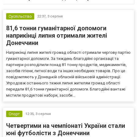
Суспільство
22:37,
3 серпня
81,6 тонни гуманітарної допомоги
наприкінці липня отримали жителі
Донеччини
Наприкінці липня жителі громад області отримали чергову партію
гуманітарної допомоги. За тиждень благодійні організації та
партнери розподілили понад 81 тонну продуктів, медикаментів,
засобів гігієни, питної води та інших необхідних товарів. Про це
повідомляють у Донецькій обласній військовій адміністрації.
Упродовж останнього тижня липня жителям громад області
передали 81,6 тонни гуманітарної допомоги. Благодійні вантажі
містили продуктові набори, засоби...
Спорт
12:35,
3 серпня
Четвертими на чемпіонаті України стали
юні футболісти з Донеччини