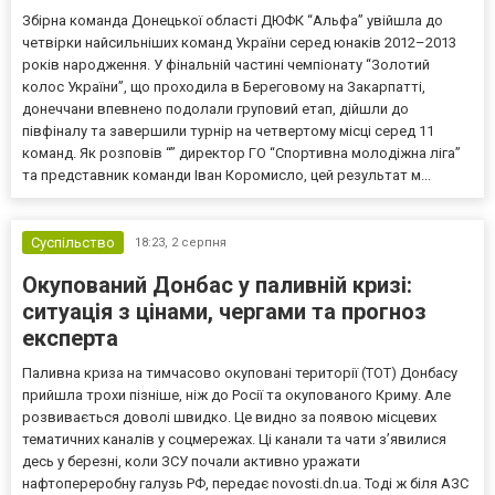
Збірна команда Донецької області ДЮФК “Альфа” увійшла до
четвірки найсильніших команд України серед юнаків 2012–2013
років народження. У фінальній частині чемпіонату “Золотий
колос України”, що проходила в Береговому на Закарпатті,
донеччани впевнено подолали груповий етап, дійшли до
півфіналу та завершили турнір на четвертому місці серед 11
команд. Як розповів “” директор ГО “Спортивна молодіжна ліга”
та представник команди Іван Коромисло, цей результат м...
Суспільство
18:23,
2 серпня
Окупований Донбас у паливній кризі:
ситуація з цінами, чергами та прогноз
експерта
Паливна криза на тимчасово окуповані території (ТОТ) Донбасу
прийшла трохи пізніше, ніж до Росії та окупованого Криму. Але
розвивається доволі швидко. Це видно за появою місцевих
тематичних каналів у соцмережах. Ці канали та чати з’явилися
десь у березні, коли ЗСУ почали активно уражати
нафтопереробну галузь РФ, передає novosti.dn.ua. Тоді ж біля АЗС