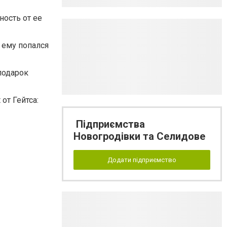
ность от ее
 ему попался
подарок
от Гейтса:
Підприємства
Новогродівки та Селидове
Додати підприємство