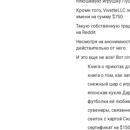
плюшевую игрушку Пуши
Кроме того, VivetteLLC 
имени на сумму $750.
Такую собственную трад
на Reddit.
Несмотря на анонимност
действительно от него.
И это еще не все! Вот с
Книга о приютах дл
книга о том, как за
снежный шар с иг
японская кукла Да
футболка её любим
сувениры, связанн
свиток с картой Ска
сертификат на $15