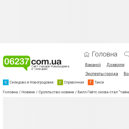
Головна
Вакансії
Дозвілля
Эксперты города
Во
С
Селидово и Новогродовке
С
Справочная
Т
Такси
Головна
Новини
Суспільство новини
Билл Гейтс снова стал “тай