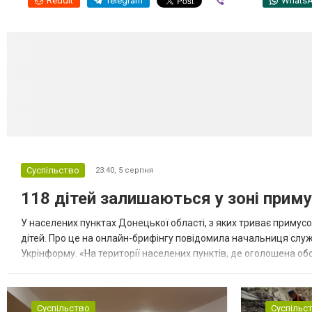
Reddit
Telegram
Viber
Whats
Суспільство
23:40,
5 серпня
118 дітей залишаються у зоні приму
У населених пунктах Донецької області, з яких триває примусо
дітей. Про це на онлайн-брифінгу повідомила начальниця слу
Укрінформу. «На території населених пунктів, де оголошена обо
замінюють, або іншими законними представниками, у 16 населе
Суспільство
Суспільс