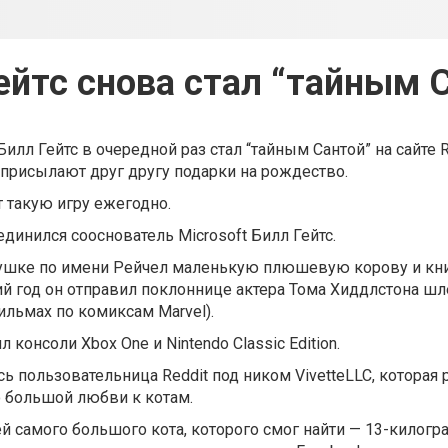
ейтс снова стал “тайным 
илл Гейтс в очередной раз стал “тайным Сантой” на сайте R
присылают друг другу подарки на рождество.
ит такую игру ежегодно.
единился сооснователь Microsoft Билл Гейтс.
ушке по имени Рейчел маленькую плюшевую корову и книг
ий год он отправил поклоннице актера Тома Хиддлстона ш
фильмах по комиксам Marvel).
л консоли Xbox One и Nintendo Classic Edition.
сь пользовательница Reddit под ником VivetteLLC, которая 
о большой любви к котам.
ей самого большого кота, которого смог найти — 13-кило