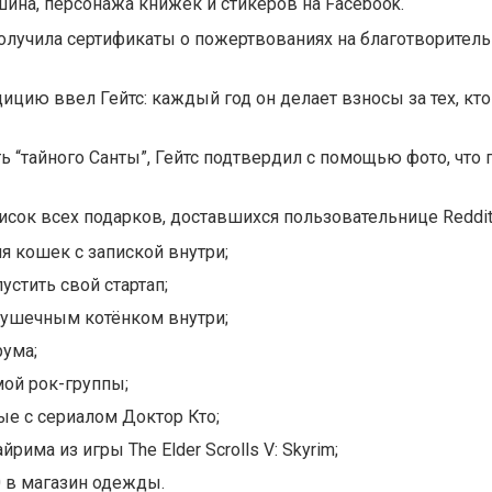
на, персонажа книжек и стикеров на Facebook.
получила сертификаты о пожертвованиях на благотворитель
ицию ввел Гейтс: каждый год он делает взносы за тех, кто
ь “тайного Санты”, Гейтс подтвердил с помощью фото, что 
писок всех подарков, доставшихся пользовательнице Reddit 
я кошек с запиской внутри;
пустить свой стартап;
рушечным котёнком внутри;
рума;
ой рок-группы;
ые с сериалом Доктор Кто;
йрима из игры The Elder Scrolls V: Skyrim;
0 в магазин одежды.