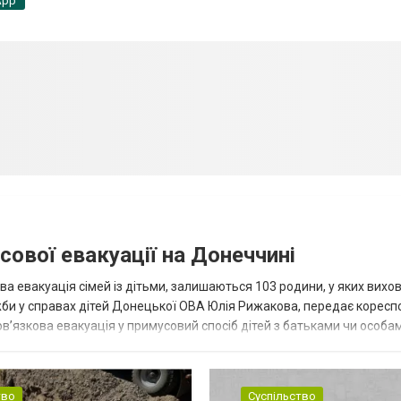
App
сової евакуації на Донеччині
ва евакуація сімей із дітьми, залишаються 103 родини, у яких вихо
жби у справах дітей Донецької ОВА Юлія Рижакова, передає корес
в’язкова евакуація у примусовий спосіб дітей з батьками чи особам
н...
тво
Суспільство