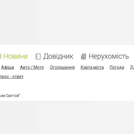
Новини
Довідник
Нерухомість
Афіша
Авто / Мото
Оголошення
Карта міста
Погода
Д
прос - ответ
ным Сантой”