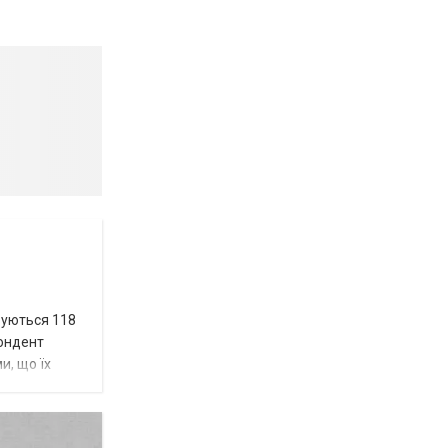
вуються 118
пондент
и, що їх