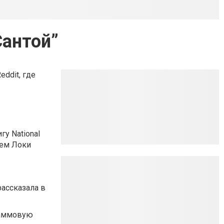
Сантой”
eddit, где
у National
лем Локи
рассказала в
граммовую