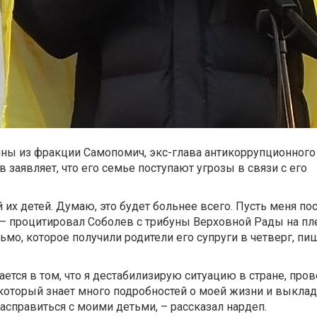
ны из фракции Самопомич, экс-глава антикоррупционного
 заявляет, что его семье поступают угрозы в связи с его
й их детей. Думаю, это будет больнее всего. Пусть меня по
, – процитировал Соболев с трибуны Верховной Рады на п
ьмо, которое получили родители его супруги в четверг, пи
ется в том, что я дестабилизирую ситуацию в стране, про
 который знает много подробностей о моей жизни и выклад
асправиться с моими детьми, – рассказал нардеп.