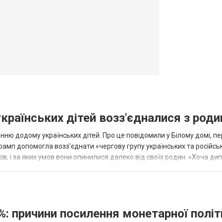
овогродовке
Справочная
Такси
українських дітей возз'єдналися з род
ню додому українських дітей. Про це повідомили у Білому домі, п
рамп допомогла возз’єднати «чергову групу українських та російськ
оків, і за яких умов вони опинилися далеко від своїх родин. «Хоча ди
%: причини посилення монетарної полі