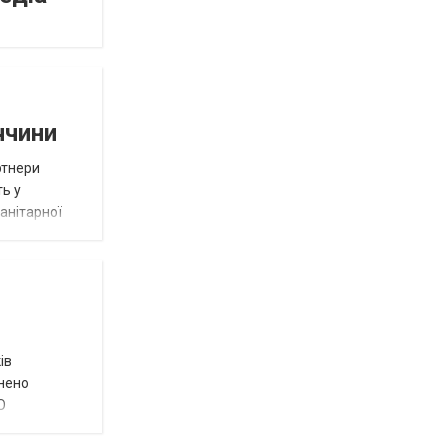
ччини
ртнери
ть у
анітарної
ів
внено
О