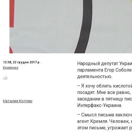
12:38,
22 грудня 2017 р.
Народный депутат Украи
Кримінал
парламента Егор Соболев
деятельностью.
– Я хочу облить кислото
посадят. Мне все равно
заседании в пятницу пис
Наталия Котляр
Интерфакс-Украина.
– Смысл письма заключа
агент Кремля. Человек,
этом письме, угрожает р