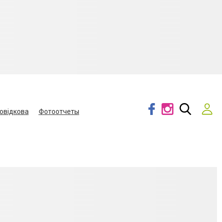
овідкова
Фотоотчеты