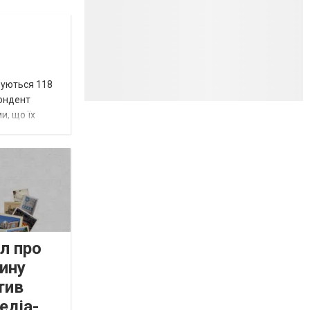
вуються 118
пондент
и, що їх
л про
ину
тив
едіа-