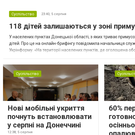
Суспільство
23:40,
5 серпня
118 дітей залишаються у зоні приму
У населених пунктах Донецької області, з яких триває примусо
дітей. Про це на онлайн-брифінгу повідомила начальниця слу
Укрінформу. «На території населених пунктів, де оголошена обо
замінюють, або іншими законними представниками, у 16 населе
Суспільство
Суспільс
Нові мобільні укриття
60% пе
почнуть встановлювати
готовно
у серпні на Донеччині
осіннь
опалюв
12:38,
5 серпня