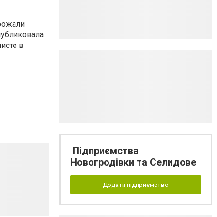
грожали
опубликовала
листе в
Підприємства
Новогродівки та Селидове
Додати підприємство