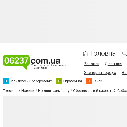
Головна
Вакансії
Дозвілля
Эксперты города
Во
С
Селидово и Новогродовке
С
Справочная
Т
Такси
Головна
Новини
Новини криміналу
Оболью детей кислотой! Собо