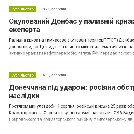
Суспільство
18:23,
2 серпня
Окупований Донбас у паливній кризі:
експерта
Паливна криза на тимчасово окуповані території (ТОТ) Донбасу
доволі швидко. Це видно за появою місцевих тематичних каналі
активно уражати нафтопереробну галузь РФ, передає novosti.dn
обмеження на продаж бензину. Ціни на пальне та на переоблад
Суспільство
14:35,
2 серпня
Донеччина під ударом: росіяни обст
наслідки
Протягом минулої доби, 1 серпня, російські війська 25 разів об
Краматорську та Слов’янську, повідомив начальник ОВА Вадим
Покровського та Краматорського районів. У Білозерському дв
Миколаївської громади зруйновані два приватні будинки. У Сло