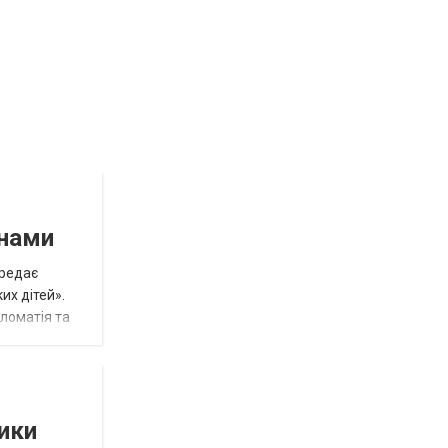
инами
ередає
их дітей».
пломатія та
тики