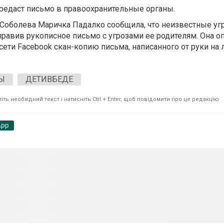
ередаст письмо в правоохранительные органы.
 Соболева Маричка Падалко сообщила, что неизвестные у
тправив рукописное письмо с угрозами ее родителям. Она 
сети Facebook скан-копию письма, написанного от руки на 
Ы
ДЕТИВБЕДЕ
ть необхідний текст і натисніть Ctrl + Enter, щоб повідомити про це редакцію
App