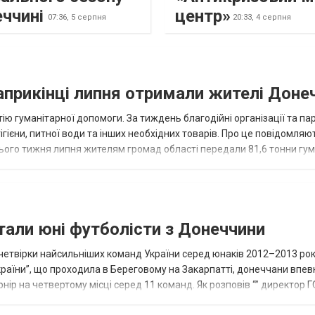
еччині
центр»
07:36,
5 серпня
20:33,
4 серпня
наприкінці липня отримали жителі Доне
ію гуманітарної допомоги. За тиждень благодійні організації та па
ігієни, питної води та інших необхідних товарів. Про це повідомляю
нього тижня липня жителям громад області передали 81,6 тонни гум
и...
тали юні футболісти з Донеччини
етвірки найсильніших команд України серед юнаків 2012–2013 рок
країни”, що проходила в Береговому на Закарпатті, донеччани впе
нір на четвертому місці серед 11 команд. Як розповів “” директор Г
исло, цей результат м...