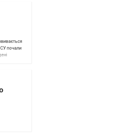
озвивається
 ЗСУ почали
дені
о