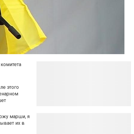
 комитета
сле этого
ленарном
шет
вожу марши, я
ывает их в