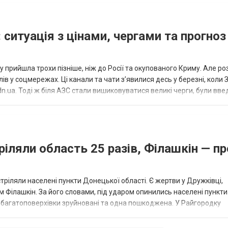
 ситуація з цінами, чергами та прогноз
 прийшла трохи пізніше, ніж до Росії та окупованого Криму. Але р
в у соцмережах. Ці канали та чати з’явилися десь у березні, коли
.ua. Тоді ж біля АЗС стали вишиковуватися великі черги, були вве
...
ріляли область 25 разів, Філашкін — пр
стріляли населені пункти Донецької області. Є жертви у Дружківці,
 Філашкін. За його словами, під ударом опинились населені пункти
і багатоповерхівки зруйновані та одна пошкоджена. У Райгородку
в’янську поранено людину, по...