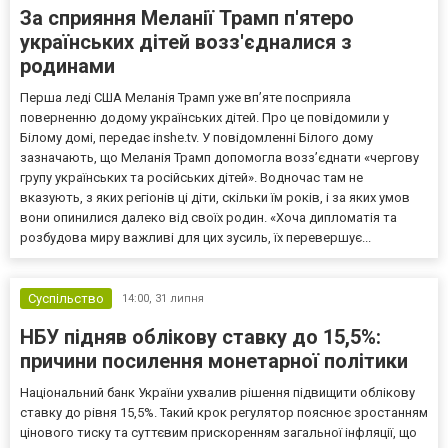
За сприяння Меланії Трамп п'ятеро
українських дітей возз'єдналися з
родинами
Перша леді США Меланія Трамп уже впʼяте посприяла
поверненню додому українських дітей. Про це повідомили у
Білому домі, передає inshe.tv. У повідомленні Білого дому
зазначають, що Меланія Трамп допомогла возз’єднати «чергову
групу українських та російських дітей». Водночас там не
вказують, з яких регіонів ці діти, скільки їм років, і за яких умов
вони опинилися далеко від своїх родин. «Хоча дипломатія та
розбудова миру важливі для цих зусиль, їх перевершує...
Суспільство
14:00,
31 липня
НБУ підняв облікову ставку до 15,5%:
причини посилення монетарної політики
Національний банк України ухвалив рішення підвищити облікову
ставку до рівня 15,5%. Такий крок регулятор пояснює зростанням
цінового тиску та суттєвим прискоренням загальної інфляції, що