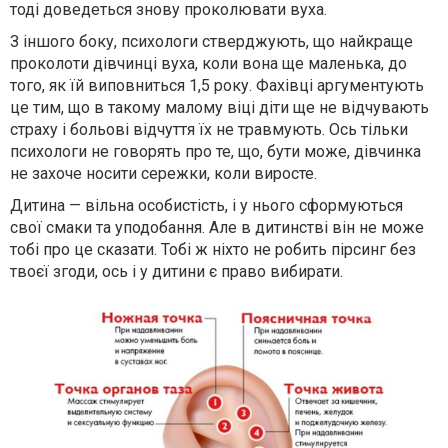
тоді доведеться знову проколювати вуха.
З іншого боку, психологи стверджують, що найкраще
проколоти дівчинці вуха, коли вона ще маленька, до
того, як їй виповниться 1,5 року. Фахівці аргументують
це тим, що в такому малому віці діти ще не відчувають
страху і больові відчуття їх не травмують. Ось тільки
психологи не говорять про те, що, бути може, дівчинка
не захоче носити сережки, коли виросте.
Дитина — вільна особистість, і у нього сформуються
свої смаки та уподобання. Але в дитинстві він не може
тобі про це сказати. Тобі ж ніхто не робить пірсинг без
твоєї згоди, ось і у дитини є право вибирати.