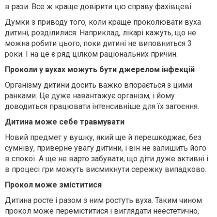
в рази. Все ж краще довірити цю справу фахівцеві.
Думки з приводу того, коли краще проколювати вуха
дитині, розділилися. Наприклад, лікарі кажуть, що не
можна робити цього, поки дитині не виповниться 3
роки. І на це є ряд цілком раціональних причин.
Проколи у вухах можуть бути джерелом інфекцій
Організму дитини досить важко впорається з цими
ранками. Це дуже навантажує організм, і йому
доводиться працювати інтенсивніше для їх загоєння.
Дитина може себе травмувати
Новий предмет у вушку, який ще й перешкоджає, без
сумніву, приверне увагу дитини, і він не залишить його
в спокої. А ще не варто забувати, що діти дуже активні і
в процесі гри можуть висмикнути сережку випадково.
Прокол може зміститися
Дитина росте і разом з ним ростуть вуха. Таким чином
прокол може переміститися і виглядати неестетично,