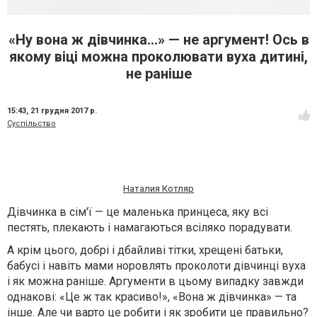
«Ну вона ж дівчинка...» — не аргумент! Ось в
якому віці можна проколювати вуха дитині,
не раніше
15:43,
21 грудня 2017 р.
Суспільство
Наталия Котляр
Дівчинка в сім'ї — це маленька принцеса, яку всі
пестять, плекають і намагаються всіляко порадувати.
А крім цього, добрі і дбайливі тітки, хрещені батьки,
бабусі і навіть мами норовлять проколоти дівчинці вуха
і як можна раніше. Аргументи в цьому випадку завжди
однакові: «Це ж так красиво!», «Вона ж дівчинка» — та
інше. Але чи варто це робити і як зробити це правильно?