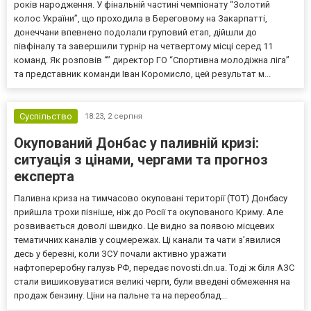
років народження. У фінальній частині чемпіонату “Золотий
колос України”, що проходила в Береговому на Закарпатті,
донеччани впевнено подолали груповий етап, дійшли до
півфіналу та завершили турнір на четвертому місці серед 11
команд. Як розповів “” директор ГО “Спортивна молодіжна ліга”
та представник команди Іван Коромисло, цей результат м...
Суспільство
18:23,
2 серпня
Окупований Донбас у паливній кризі:
ситуація з цінами, чергами та прогноз
експерта
Паливна криза на тимчасово окуповані території (ТОТ) Донбасу
прийшла трохи пізніше, ніж до Росії та окупованого Криму. Але
розвивається доволі швидко. Це видно за появою місцевих
тематичних каналів у соцмережах. Ці канали та чати з’явилися
десь у березні, коли ЗСУ почали активно уражати
нафтопереробну галузь РФ, передає novosti.dn.ua. Тоді ж біля АЗС
стали вишиковуватися великі черги, були введені обмеження на
продаж бензину. Ціни на пальне та на переоблад...