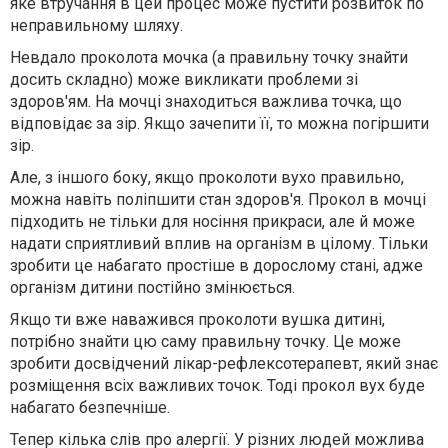
яке втручання в цей процес може пустити розвиток по
неправильному шляху.
Невдало проколота мочка (а правильну точку знайти
досить складно) може викликати проблеми зі
здоров'ям. На мочці знаходиться важлива точка, що
відповідає за зір. Якщо зачепити її, то можна погіршити
зір.
Але, з іншого боку, якщо проколоти вухо правильно,
можна навіть поліпшити стан здоров'я. Прокол в мочці
підходить не тільки для носіння прикраси, але й може
надати сприятливий вплив на організм в цілому. Тільки
зробити це набагато простіше в дорослому стані, адже
організм дитини постійно змінюється.
Якщо ти вже наважився проколоти вушка дитині,
потрібно знайти цю саму правильну точку. Це може
зробити досвідчений лікар-рефлексотерапевт, який знає
розміщення всіх важливих точок. Тоді прокол вух буде
набагато безпечніше.
Тепер кілька слів про алергії. У різних людей можлива