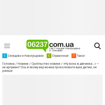
С
Селидово и Новогродовке
С
Справочная
Т
Такси
Головна
Новини
Суспільство новини
«Ну вона ж дівчинка...» —
не аргумент! Ось в якому віці можна проколювати вуха дитині, не
раніше