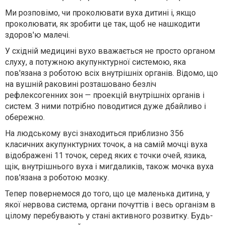
Ми розповімо, чи проколювати вуха дитині і, якщо
проколювати, як зробити це так, щоб не нашкодити
здоров'ю малечі.
У східній медицині вухо вважається не просто органом
слуху, а потужною акупунктурної системою, яка
пов'язана з роботою всіх внутрішніх органів. Відомо, що
на вушній раковині розташовано безліч
рефлексогенних зон — проекцій внутрішніх органів і
систем. З ними потрібно поводитися дуже дбайливо і
обережно.
На людському вусі знаходиться приблизно 356
класичних акупунктурних точок, а на самій мочці вуха
відображені 11 точок, серед яких є точки очей, язика,
щік, внутрішнього вуха і мигдаликів, також мочка вуха
пов'язана з роботою мозку.
Тепер повернемося до того, що це маленька дитина, у
якої нервова система, органи почуттів і весь організм в
цілому перебувають у стані активного розвитку. Будь-