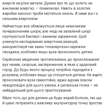
алергія на різні метали. Думка про те, що золото не
викликає алергію, — помилково. Навіть в золотих
виробах високої проби міститься нікель. А саме він і є
сильним алергеном.
Найчастіше все обмежується лише невеликим
почервонінням шкіри, але іноді на запаленій шкірі
скупчуються бактерії і виникає зараження. Щоб
уникнути несподіваних алергічних реакцій,
використовуй так звані гіпоалергенні сережки-
гвоздики, особливо якщо вуха проколюють дитині.
Серйозних медичних протипоказань до проколювання
вух немає, скоріше, застереження, в яких є здоровий
глузд. До будь-якого процесу потрібно підходити з
розумом, особливо якщо це стосується дитини. Не варто
проколювати вуха самостійно, адже вдома зовсім
невідповідні для цього умови, а циганська голка — не
найвдаліший для цього пристосування.
Мало того, що для дитини це буде вкрай болісно, так ще
й шанс потрапити у важливу акупунктурну точку зростає