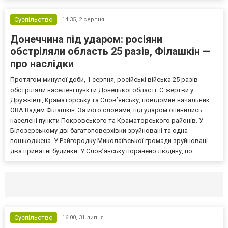
Суспільство
14:35,
2 серпня
Донеччина під ударом: росіяни
обстріляли область 25 разів, Філашкін —
про наслідки
Протягом минулої доби, 1 серпня, російські війська 25 разів
обстріляли населені пункти Донецької області. Є жертви у
Дружківці, Краматорську та Слов’янську, повідомив начальник
ОВА Вадим Філашкін. За його словами, під ударом опинились
населені пункти Покровського та Краматорського районів. У
Білозерському дві багатоповерхівки зруйновані та одна
пошкоджена. У Райгородку Миколаївської громади зруйновані
два приватні будинки. У Слов’янську поранено людину, по...
Селидово и Новогродовке
Справочная
Так
Суспільство
16:00,
31 липня