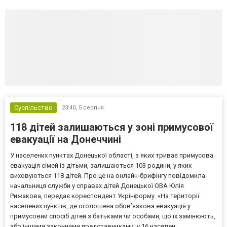
Суспільство
23:40,
5 серпня
118 дітей залишаються у зоні примусової
евакуації на Донеччині
У населених пунктах Донецької області, з яких триває примусова
евакуація сімей із дітьми, залишаються 103 родини, у яких
виховуються 118 дітей. Про це на онлайн-брифінгу повідомила
начальниця служби у справах дітей Донецької ОВА Юлія
Рижакова, передає кореспондент Укрінформу. «На території
населених пунктів, де оголошена обов’язкова евакуація у
примусовий спосіб дітей з батьками чи особами, що їх замінюють,
або іншими законними представниками, у 16 населен...