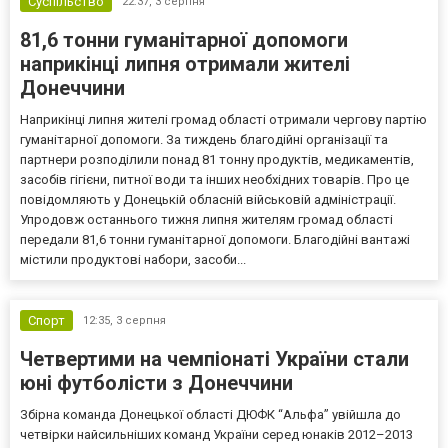
Суспільство
22:37,
3 серпня
81,6 тонни гуманітарної допомоги
наприкінці липня отримали жителі
Донеччини
Наприкінці липня жителі громад області отримали чергову партію
гуманітарної допомоги. За тиждень благодійні організації та
партнери розподілили понад 81 тонну продуктів, медикаментів,
засобів гігієни, питної води та інших необхідних товарів. Про це
повідомляють у Донецькій обласній військовій адміністрації.
Упродовж останнього тижня липня жителям громад області
передали 81,6 тонни гуманітарної допомоги. Благодійні вантажі
містили продуктові набори, засоби...
Спорт
12:35,
3 серпня
Четвертими на чемпіонаті України стали
юні футболісти з Донеччини
Збірна команда Донецької області ДЮФК “Альфа” увійшла до
четвірки найсильніших команд України серед юнаків 2012–2013