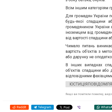
Всім іншим категоріям г
Для громадян України п
будь-якої спадщини а
громадянином України 
іноземцем від громадян
від вартості спадщини а
Чимало питань виникає
вартість об’єктів з ме
або дарунку не оподатко
В інших випадках спа
об’єктів спадщини або 
відповідними фахівцями
ЮСТИЦІЯПОВІДОМЛ
Якщо ви помітили помилку, виділі
Reddit
Telegram
Viber
Whats