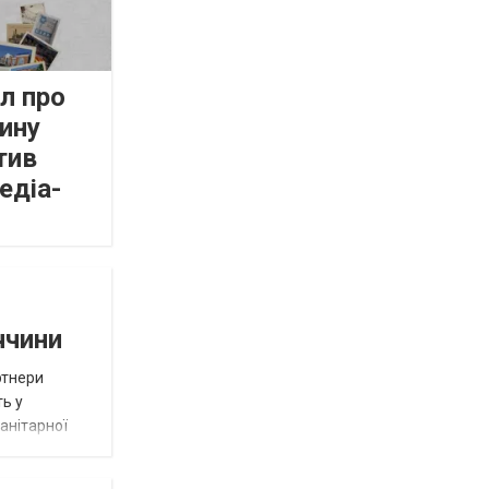
л про
ину
тив
едіа-
ччини
ртнери
ть у
анітарної