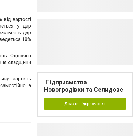
% від вартості
ається у дар
мається в дар
оведеться 18%
ків.
Оціночна
ання спадщини
чну вартість
Підприємства
самостійно, а
Новогродівки та Селидове
Додати підприємство