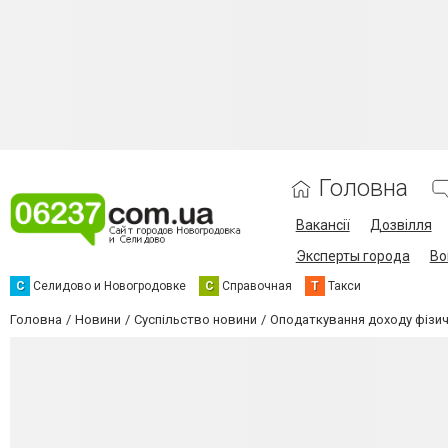
Головна
Вакансії
Дозвілля
Эксперты города
Во
С
Селидово и Новогродовке
С
Справочная
Т
Такси
Головна
Новини
Суспільство новини
Оподаткування доходу фізич