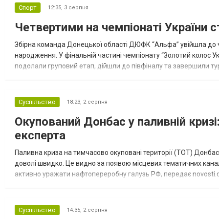
Спорт
12:35,
3 серпня
Четвертими на чемпіонаті України с
Збірна команда Донецької області ДЮФК “Альфа” увійшла до ч
народження. У фінальній частині чемпіонату “Золотий колос У
подолали груповий етап, дійшли до півфіналу та завершили тур
“Спортивна молодіжна ліга” та представник команди Іван Кором
Суспільство
18:23,
2 серпня
Окупований Донбас у паливній кризі:
експерта
Паливна криза на тимчасово окуповані території (ТОТ) Донбасу
доволі швидко. Це видно за появою місцевих тематичних каналі
активно уражати нафтопереробну галузь РФ, передає novosti.dn
обмеження на продаж бензину. Ціни на пальне та на переоблад
Суспільство
14:35,
2 серпня