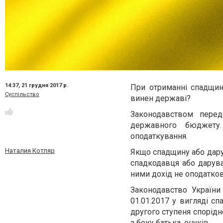
14:37,
21 грудня 2017 р.
При отриманні спадщини
Суспільство
винен державі?
Законодавством пере
державного бюджету
оподаткування.
Наталия Котляр
Якщо спадщину або дар
спадкодавця або дарува
ними дохід не оподатков
Законодавство України
01.01.2017 у вигляді с
другого ступеня споріднен
з боку батька, онуків.