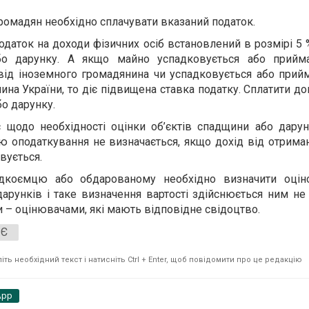
ромадян необхідно сплачувати вказаний податок.
одаток на доходи фізичних осіб встановлений в розмірі
5 
бо дарунку. А якщо майно успадковується або прийм
від іноземного громадянина чи успадковується або прий
ина України, то діє підвищена ставка податку. Сплатити д
бо дарунку.
 щодо необхідності оцінки об’єктів спадщини або дарун
тою оподаткування не визначається, якщо дохід від отрим
вується.
дкоємцю або обдарованому необхідно визначити оціно
дарунків і таке визначення вартості здійснюється ним не 
 – оцінювачами, які мають відповідне свідоцтво.
ЯЄ
ть необхідний текст і натисніть Ctrl + Enter, щоб повідомити про це редакцію
App