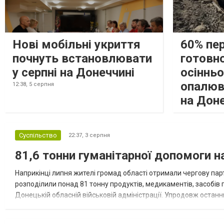
Нові мобільні укриття
60% пе
почнуть встановлювати
готовно
у серпні на Донеччині
осіннь
опалюв
12:38,
5 серпня
на Дон
Суспільство
22:37,
3 серпня
81,6 тонни гуманітарної допомоги 
Наприкінці липня жителі громад області отримали чергову парт
розподілили понад 81 тонну продуктів, медикаментів, засобів г
Донецькій обласній військовій адміністрації. Упродовж остан
допомоги. Благодійні вантажі містили продуктові набори, засоб