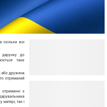
а скільки він
 дарунку до
юється таке
ік або дружина
 то отриманий
, отриманні з
 дарувальника
 матері, так і