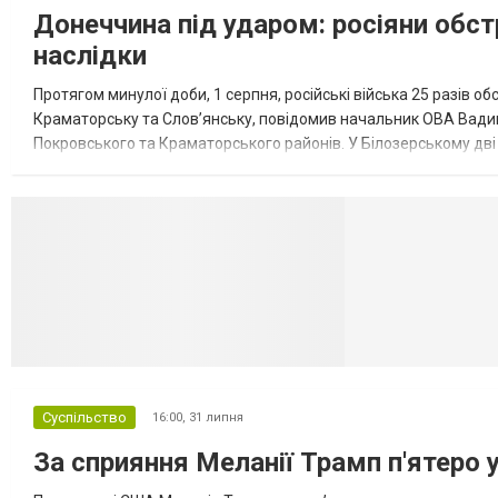
Донеччина під ударом: росіяни обст
наслідки
Протягом минулої доби, 1 серпня, російські війська 25 разів об
Краматорську та Слов’янську, повідомив начальник ОВА Вадим
Покровського та Краматорського районів. У Білозерському дв
Миколаївської громади зруйновані два приватні будинки. У Сло
Селидово и Н
Суспільство
16:00,
31 липня
За сприяння Меланії Трамп п'ятеро 