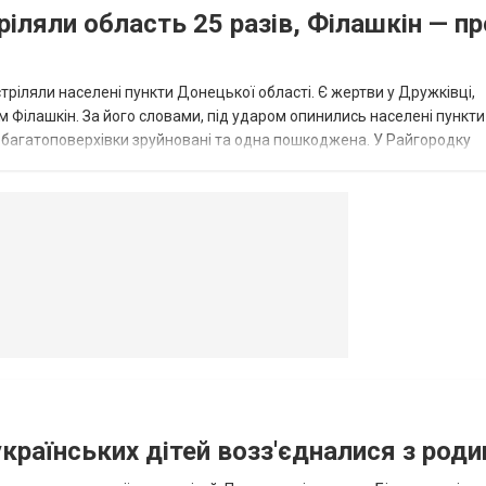
ріляли область 25 разів, Філашкін — пр
стріляли населені пункти Донецької області. Є жертви у Дружківці,
 Філашкін. За його словами, під ударом опинились населені пункти
і багатоповерхівки зруйновані та одна пошкоджена. У Райгородку
в’янську поранено людину, по...
овогродовке
Справочная
Такси
українських дітей возз'єдналися з род