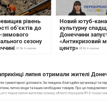
ревищив рівень
Новий ютуб-кана
сті об’єктів до
культурну спадщ
о-зимового
Донеччини запус
ального сезону
«Антикризовий м
еччині
центр»
07:36,
5 серпня
20:33,
4 серпня
наприкінці липня отримали жителі Доне
ію гуманітарної допомоги. За тиждень благодійні організації та па
ігієни, питної води та інших необхідних товарів. Про це повідомляю
нього тижня липня жителям громад області передали 81,6 тонни гум
и...