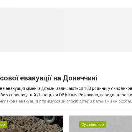
сової евакуації на Донеччині
ва евакуація сімей із дітьми, залишаються 103 родини, у яких вихо
жби у справах дітей Донецької ОВА Юлія Рижакова, передає корес
в’язкова евакуація у примусовий спосіб дітей з батьками чи особам
н...
тво
Суспільство