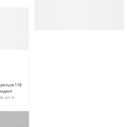
вуються 118
пондент
и, що їх