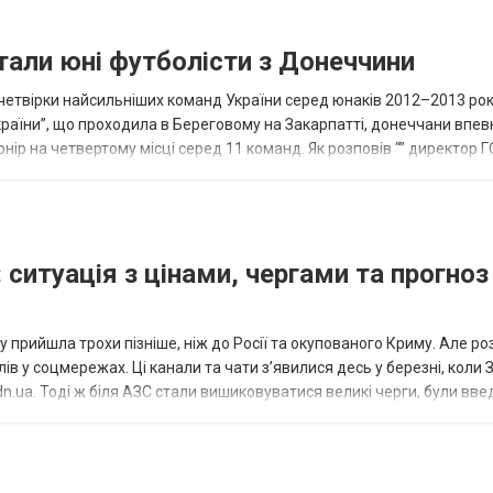
тали юні футболісти з Донеччини
етвірки найсильніших команд України серед юнаків 2012–2013 рок
країни”, що проходила в Береговому на Закарпатті, донеччани впе
нір на четвертому місці серед 11 команд. Як розповів “” директор Г
исло, цей результат м...
 ситуація з цінами, чергами та прогноз
 прийшла трохи пізніше, ніж до Росії та окупованого Криму. Але р
в у соцмережах. Ці канали та чати з’явилися десь у березні, коли
.ua. Тоді ж біля АЗС стали вишиковуватися великі черги, були вве
...