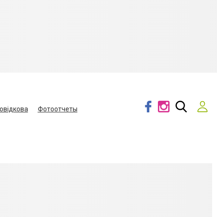
овідкова
Фотоотчеты