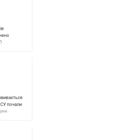
ів
внено
О
озвивається
 ЗСУ почали
дені