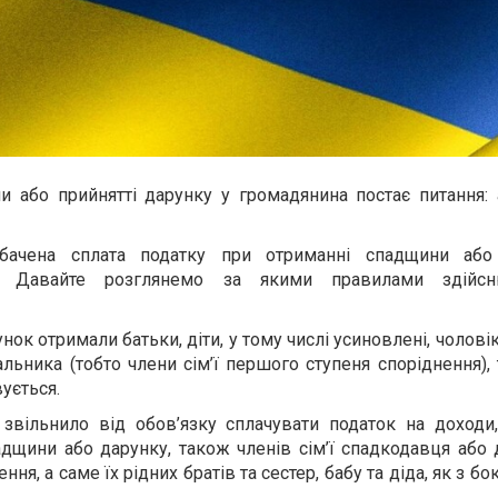
 або прийнятті дарунку у громадянина постає питання: 
дбачена сплата податку при отриманні спадщини або
. Давайте розглянемо за якими правилами здійсн
унок отримали
батьки, діти, у тому числі усиновлені, чолов
льника (тобто члени сім’ї першого ступеня споріднення),
ується.
 звільнило від обов’язку сплачувати податок на доходи
падщини або дарунку, також членів сім’ї спадкодавця або
ня, а саме їх рідних братів та сестер, бабу та діда, як з боку