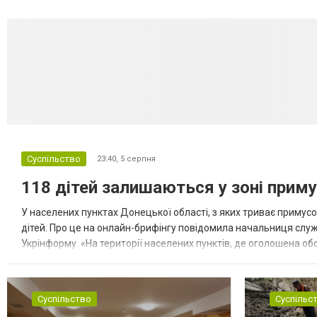
Суспільство
23:40,
5 серпня
118 дітей залишаються у зоні приму
У населених пунктах Донецької області, з яких триває примусо
дітей. Про це на онлайн-брифінгу повідомила начальниця слу
Укрінформу. «На території населених пунктів, де оголошена обо
замінюють, або іншими законними представниками, у 16 населе
Суспільство
Суспільс