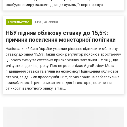
розбудова миру важливі для цих зусиль, їх перевершує...
Суспільство
14:00,
31 липня
НБУ підняв облікову ставку до 15,5%:
причини посилення монетарної політики
Національний банк України ухвалив рішення підвищити облікову
ставку до рівня 15,5%. Такий крок регулятор пояснює зростанням
цінового тиску та суттєвим прискоренням загальної інфляції, що
очікується до кінця року. Про це розповідає AgroReview. Мета
підвищення ставки та вплив на економіку Підвищення облікової
ставки, за даними пресслужби НБУ, спрямоване на забезпечення
привабливості гривневих активів для інвесторів, посилення
стійкості валютного ринку, а так...