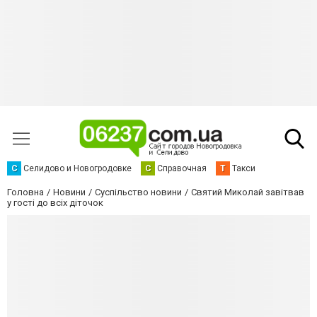
С
Селидово и Новогродовке
С
Справочная
Т
Такси
Головна
Новини
Суспільство новини
Святий Миколай завітвав
у гості до всіх діточок