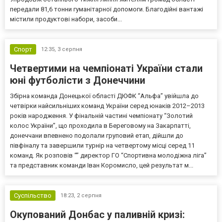
передали 81,6 тонни гуманітарної допомоги. Благодійні вантажі
містили продуктові набори, засоби...
Спорт
12:35,
3 серпня
Четвертими на чемпіонаті України стали
юні футболісти з Донеччини
Збірна команда Донецької області ДЮФК “Альфа” увійшла до
четвірки найсильніших команд України серед юнаків 2012–2013
років народження. У фінальній частині чемпіонату “Золотий
колос України”, що проходила в Береговому на Закарпатті,
донеччани впевнено подолали груповий етап, дійшли до
півфіналу та завершили турнір на четвертому місці серед 11
команд. Як розповів “” директор ГО “Спортивна молодіжна ліга”
та представник команди Іван Коромисло, цей результат м...
Суспільство
18:23,
2 серпня
Окупований Донбас у паливній кризі: