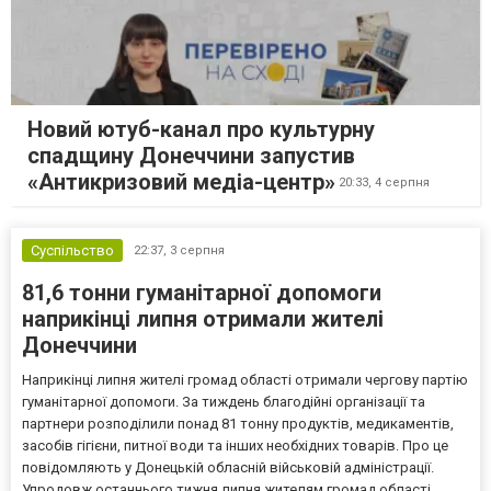
Новий ютуб-канал про культурну
спадщину Донеччини запустив
«Антикризовий медіа-центр»
20:33,
4 серпня
Суспільство
22:37,
3 серпня
81,6 тонни гуманітарної допомоги
наприкінці липня отримали жителі
Донеччини
Наприкінці липня жителі громад області отримали чергову партію
гуманітарної допомоги. За тиждень благодійні організації та
партнери розподілили понад 81 тонну продуктів, медикаментів,
засобів гігієни, питної води та інших необхідних товарів. Про це
повідомляють у Донецькій обласній військовій адміністрації.
Упродовж останнього тижня липня жителям громад області