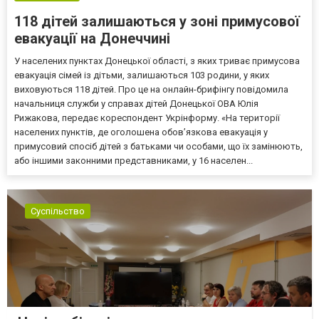
118 дітей залишаються у зоні примусової
евакуації на Донеччині
У населених пунктах Донецької області, з яких триває примусова
евакуація сімей із дітьми, залишаються 103 родини, у яких
виховуються 118 дітей. Про це на онлайн-брифінгу повідомила
начальниця служби у справах дітей Донецької ОВА Юлія
Рижакова, передає кореспондент Укрінформу. «На території
населених пунктів, де оголошена обов’язкова евакуація у
примусовий спосіб дітей з батьками чи особами, що їх замінюють,
або іншими законними представниками, у 16 населен...
Суспільство