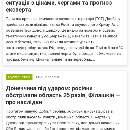
ситуація з цінами, чергами та прогноз
експерта
Паливна криза на тимчасово окуповані території (ТОТ) Донбасу
прийшла трохи пізніше, ніж до Росії та окупованого Криму. Але
розвивається доволі швидко. Це видно за появою місцевих
тематичних каналів у соцмережах. Ці канали та чати з’явилися
десь у березні, коли ЗСУ почали активно уражати
нафтопереробну галузь РФ, передає novosti.dn.ua. Тоді ж біля АЗС
стали вишиковуватися великі черги, були введені обмеження на
продаж бензину. Ціни на пальне та на переоблад...
Суспільство
14:35,
2 серпня
Донеччина під ударом: росіяни
обстріляли область 25 разів, Філашкін —
про наслідки
Протягом минулої доби, 1 серпня, російські війська 25 разів
обстріляли населені пункти Донецької області. Є жертви у
Дружківці, Краматорську та Слов’янську, повідомив начальник
ОВА Вадим Філашкін. За його словами, під ударом опинились