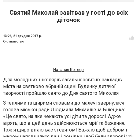
Святий Миколай завітвав у гості до всіх
діточок
13:26,
21 грудня 2017 р.
Суспільство
Наталия Котляр
Для молодших школярів загальноосвітніх закладів
міста на святково вбраній сцені Будинку дитячої
творчості пройшло свято до Дня святого Миколая.
З теплими та щирими словами до малечі звернулася
голова міської ради Людмила Михайлівна Білецька:
«Це свято, на яке чекають усі діти та дорослі. Адже
вірять, що в цей день здійснюються мрії та бажання.
Тож я щиро вітаю вас зі святом! Бажаю щоб добром і
миром наповнилися ваші домівки, щоб були здорові усі