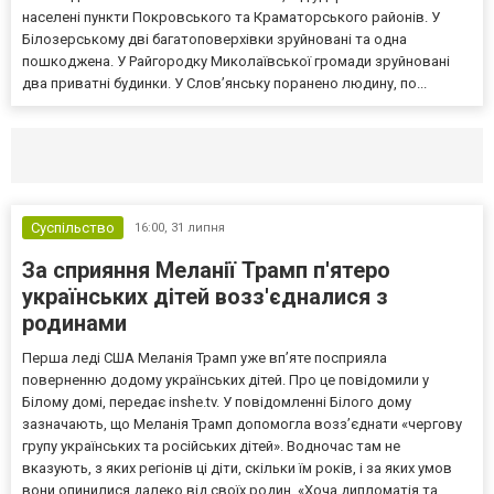
населені пункти Покровського та Краматорського районів. У
Білозерському дві багатоповерхівки зруйновані та одна
пошкоджена. У Райгородку Миколаївської громади зруйновані
два приватні будинки. У Слов’янську поранено людину, по...
Селидово и Новогродовке
Справочная
Так
Суспільство
16:00,
31 липня
За сприяння Меланії Трамп п'ятеро
українських дітей возз'єдналися з
родинами
Перша леді США Меланія Трамп уже впʼяте посприяла
поверненню додому українських дітей. Про це повідомили у
Білому домі, передає inshe.tv. У повідомленні Білого дому
зазначають, що Меланія Трамп допомогла возз’єднати «чергову
групу українських та російських дітей». Водночас там не
вказують, з яких регіонів ці діти, скільки їм років, і за яких умов
вони опинилися далеко від своїх родин. «Хоча дипломатія та