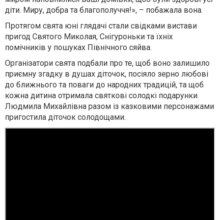
діти. Миру, добра та благополуччя!», – побажала вона.
Протягом свята юні глядачі стали свідками вистави
пригод Святого Миколая, Снігуроньки та їхніх
помічників у пошуках Північного сяйва.
Організатори свята подбали про те, щоб воно залишило
приємну згадку в душах діточок, посіяло зерно любові
до ближнього та поваги до народних традицій, та щоб
кожна дитина отримала святкові солодкі подарунки.
Людмила Михайлівна разом із казковими персонажами
пригостила діточок солодощами.