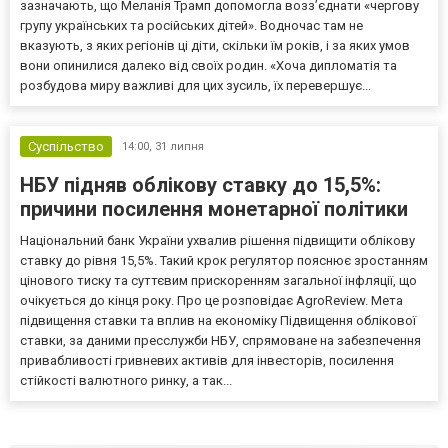
зазначають, що Меланія Трамп допомогла возз’єднати «чергову
групу українських та російських дітей». Водночас там не
вказують, з яких регіонів ці діти, скільки їм років, і за яких умов
вони опинилися далеко від своїх родин. «Хоча дипломатія та
розбудова миру важливі для цих зусиль, їх перевершує...
Суспільство
14:00,
31 липня
НБУ підняв облікову ставку до 15,5%:
причини посилення монетарної політики
Національний банк України ухвалив рішення підвищити облікову
ставку до рівня 15,5%. Такий крок регулятор пояснює зростанням
цінового тиску та суттєвим прискоренням загальної інфляції, що
очікується до кінця року. Про це розповідає AgroReview. Мета
підвищення ставки та вплив на економіку Підвищення облікової
ставки, за даними пресслужби НБУ, спрямоване на забезпечення
привабливості гривневих активів для інвесторів, посилення
стійкості валютного ринку, а так...