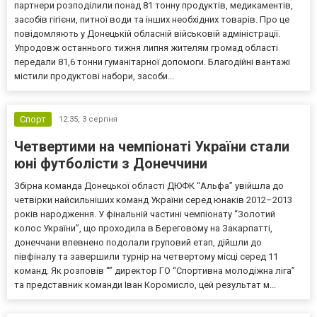
партнери розподілили понад 81 тонну продуктів, медикаментів,
засобів гігієни, питної води та інших необхідних товарів. Про це
повідомляють у Донецькій обласній військовій адміністрації.
Упродовж останнього тижня липня жителям громад області
передали 81,6 тонни гуманітарної допомоги. Благодійні вантажі
містили продуктові набори, засоби...
Спорт
12:35,
3 серпня
Четвертими на чемпіонаті України стали
юні футболісти з Донеччини
Збірна команда Донецької області ДЮФК “Альфа” увійшла до
четвірки найсильніших команд України серед юнаків 2012–2013
років народження. У фінальній частині чемпіонату “Золотий
колос України”, що проходила в Береговому на Закарпатті,
донеччани впевнено подолали груповий етап, дійшли до
півфіналу та завершили турнір на четвертому місці серед 11
команд. Як розповів “” директор ГО “Спортивна молодіжна ліга”
та представник команди Іван Коромисло, цей результат м...