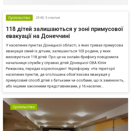
Суспільство
23:40,
5 серпня
118 дітей залишаються у зоні примусової
евакуації на Донеччині
У населених пунктах Донецької області, з яких триває примусова
евакуація сімей із дітьми, залишаються 103 родини, у яких
виховуються 118 дітей. Про це на онлайн-брифінгу повідомила
начальниця служби у справах дітей Донецької ОВА Юлія
Рижакова, передає кореспондент Укрінформу. «На території
населених пунктів, де оголошена обов’язкова евакуація у
примусовий спосіб дітей з батьками чи особами, що їх замінюють,
або іншими законними представниками, у 16 населен...
Суспільство