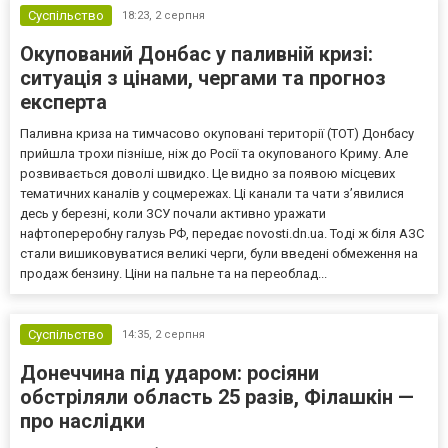
Суспільство
18:23,
2 серпня
Окупований Донбас у паливній кризі:
ситуація з цінами, чергами та прогноз
експерта
Паливна криза на тимчасово окуповані території (ТОТ) Донбасу
прийшла трохи пізніше, ніж до Росії та окупованого Криму. Але
розвивається доволі швидко. Це видно за появою місцевих
тематичних каналів у соцмережах. Ці канали та чати з’явилися
десь у березні, коли ЗСУ почали активно уражати
нафтопереробну галузь РФ, передає novosti.dn.ua. Тоді ж біля АЗС
стали вишиковуватися великі черги, були введені обмеження на
продаж бензину. Ціни на пальне та на переоблад...
Суспільство
14:35,
2 серпня
Донеччина під ударом: росіяни
обстріляли область 25 разів, Філашкін —
про наслідки