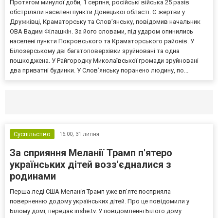
Протягом минулої доби, 1 серпня, російські війська 25 разів
обстріляли населені пункти Донецької області. Є жертви у
Дружківці, Краматорську та Слов’янську, повідомив начальник
ОВА Вадим Філашкін. За його словами, під ударом опинились
населені пункти Покровського та Краматорського районів. У
Білозерському дві багатоповерхівки зруйновані та одна
пошкоджена. У Райгородку Миколаївської громади зруйновані
два приватні будинки. У Слов’янську поранено людину, по...
Селидово и Новогродовке
Справочная
Так
Суспільство
16:00,
31 липня
За сприяння Меланії Трамп п'ятеро
українських дітей возз'єдналися з
родинами
Перша леді США Меланія Трамп уже впʼяте посприяла
поверненню додому українських дітей. Про це повідомили у
Білому домі, передає inshe.tv. У повідомленні Білого дому