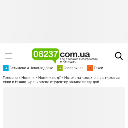
С
Селидово и Новогродовке
С
Справочная
Т
Такси
Головна
Новини
Новини події
Истекала кровью: на открытии
елки в Ивано-Франковске студентку ранило петардой