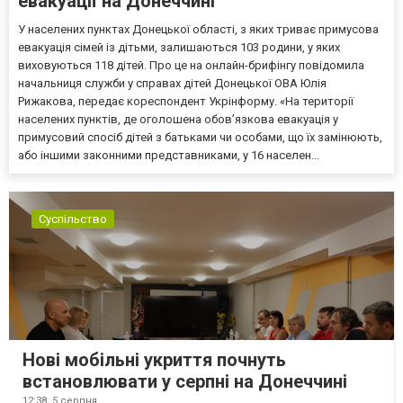
евакуації на Донеччині
У населених пунктах Донецької області, з яких триває примусова
евакуація сімей із дітьми, залишаються 103 родини, у яких
виховуються 118 дітей. Про це на онлайн-брифінгу повідомила
начальниця служби у справах дітей Донецької ОВА Юлія
Рижакова, передає кореспондент Укрінформу. «На території
населених пунктів, де оголошена обов’язкова евакуація у
примусовий спосіб дітей з батьками чи особами, що їх замінюють,
або іншими законними представниками, у 16 населен...
Суспільство
Нові мобільні укриття почнуть
встановлювати у серпні на Донеччині
12:38,
5 серпня