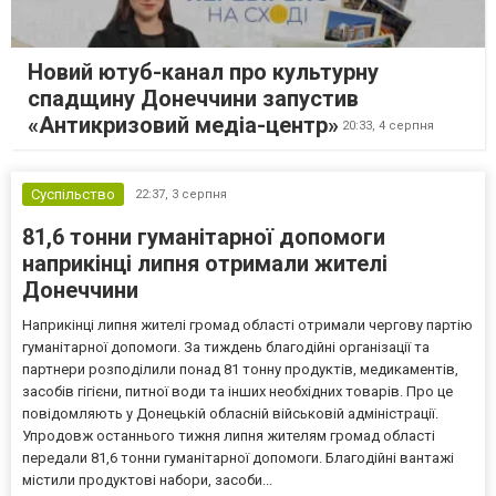
Новий ютуб-канал про культурну
спадщину Донеччини запустив
«Антикризовий медіа-центр»
20:33,
4 серпня
Суспільство
22:37,
3 серпня
81,6 тонни гуманітарної допомоги
наприкінці липня отримали жителі
Донеччини
Наприкінці липня жителі громад області отримали чергову партію
гуманітарної допомоги. За тиждень благодійні організації та
партнери розподілили понад 81 тонну продуктів, медикаментів,
засобів гігієни, питної води та інших необхідних товарів. Про це
повідомляють у Донецькій обласній військовій адміністрації.
Упродовж останнього тижня липня жителям громад області
передали 81,6 тонни гуманітарної допомоги. Благодійні вантажі
містили продуктові набори, засоби...