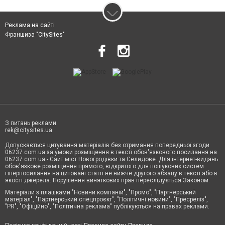
Реклама на сайті
Франшиза "CitySites"
З питань реклами
rek@citysites.ua
Допускається цитування матеріалів без отримання попередньої згоди
06237.com.ua за умови розміщення в тексті обов'язкового посилання на
06237.com.ua - Сайт міст Новогродівки та Селидове. Для інтернет-видань
обов'язкове розміщення прямого, відкритого для пошукових систем
гіперпосилання на цитовані статті не нижче другого абзацу в тексті або в
якості джерела. Порушення виняткових прав переслідується Законом.
Матеріали з плашками "Новини компаній", "Промо", "Партнерський
матеріал", "Партнерський спецпроєкт", "Політичні новини", "Пресреліз",
"PR", "Офіційно", "Політична реклама" публікуються на правах реклами.