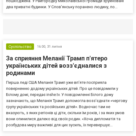
пошкоджена. У Райгородку Миколаївської громади зруйновані
два приватні будинки. У Слов’янську поранено людину, по...
Селидово и Новогродовке
Справочная
Так
Суспільство
16:00,
31 липня
За сприяння Меланії Трамп п'ятеро
українських дітей возз'єдналися з
родинами
Перша леді США Меланія Трамп уже впʼяте посприяла
поверненню додому українських дітей. Про це повідомили у
Білому домі, передає inshe.tv. У повідомленні Білого дому
зазначають, що Меланія Трамп допомогла возз’єднати «чергову
групу українських та російських дітей». Водночас там не
вказують, з яких регіонів ці діти, скільки їм років, і за яких умов
вони опинилися далеко від своїх родин. «Хоча дипломатія та
розбудова миру важливі для цих зусиль, їх перевершує...