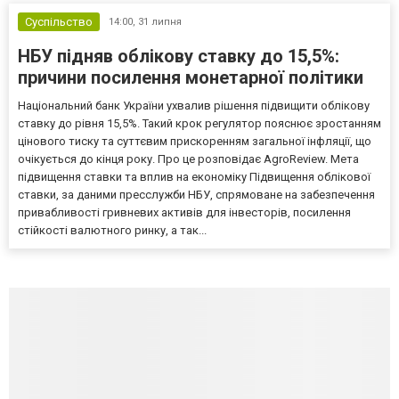
Суспільство
14:00,
31 липня
НБУ підняв облікову ставку до 15,5%:
причини посилення монетарної політики
Національний банк України ухвалив рішення підвищити облікову
ставку до рівня 15,5%. Такий крок регулятор пояснює зростанням
цінового тиску та суттєвим прискоренням загальної інфляції, що
очікується до кінця року. Про це розповідає AgroReview. Мета
підвищення ставки та вплив на економіку Підвищення облікової
ставки, за даними пресслужби НБУ, спрямоване на забезпечення
привабливості гривневих активів для інвесторів, посилення
стійкості валютного ринку, а так...