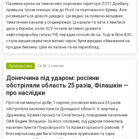
Паливна криза на тимчасово окуповані території (ТОТ) Донбасу
прийшла трохи пізніше, ніж до Росії та окупованого Криму. Але
розвивається доволі швидко. Це видно за появою місцевих
тематичних каналів у соцмережах. Ці канали та чати з’явилися
десь у березні, коли ЗСУ почали активно уражати
нафтопереробну галузь РФ, передає novosti.dn.ua. Тоді ж біля АЗС
стали вишиковуватися великі черги, були введені обмеження на
продаж бензину. Ціни на пальне та на переоблад...
Суспільство
14:35,
2 серпня
Донеччина під ударом: росіяни
обстріляли область 25 разів, Філашкін —
про наслідки
Протягом минулої доби, 1 серпня, російські війська 25 разів
обстріляли населені пункти Донецької області. Є жертви у
Дружківці, Краматорську та Слов’янську, повідомив начальник
ОВА Вадим Філашкін. За його словами, під ударом опинились
населені пункти Покровського та Краматорського районів. У
Білозерському дві багатоповерхівки зруйновані та одна