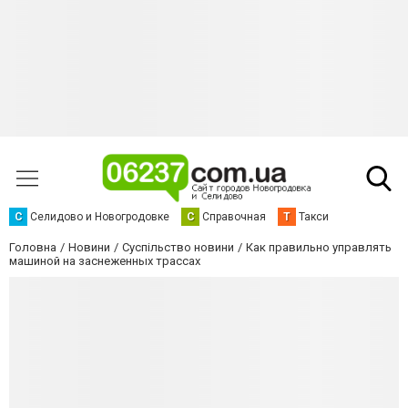
С
Селидово и Новогродовке
С
Справочная
Т
Такси
Головна
Новини
Суспільство новини
Как правильно управлять
машиной на заснеженных трассах