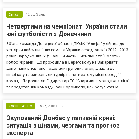
Спорт
12:35,
3 серпня
Четвертими на чемпіонаті України стали
юні футболісти з Донеччини
Збірна команда Донецької області ДЮФК “Альфа” увійшла до
четвірки найсильніших команд України серед юнаків 2012–2013
років народження. У фінальній частині чемпіонату “Золотий
колос України”, що проходила в Береговому на Закарпатті,
донеччани впевнено подолали груповий етап, дійшли до
півфіналу та завершили турнір на четвертому місці серед 11
команд. Як розповів “” директор ГО “Спортивна молодіжна ліга”
та представник команди Іван Коромисло, цей результат м...
Суспільство
18:23,
2 серпня
Окупований Донбас у паливній кризі:
ситуація з цінами, чергами та прогноз
експерта