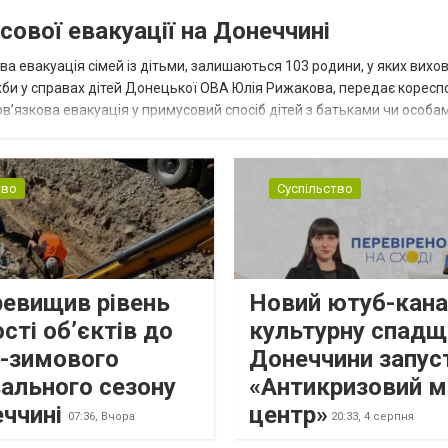
сової евакуації на Донеччині
ва евакуація сімей із дітьми, залишаються 103 родини, у яких вихо
жби у справах дітей Донецької ОВА Юлія Рижакова, передає корес
в’язкова евакуація у примусовий спосіб дітей з батьками чи особам
н...
тво
Суспільство
ревищив рівень
Новий ютуб-кана
сті об’єктів до
культурну спадщ
о-зимового
Донеччини запус
ального сезону
«Антикризовий м
еччині
центр»
07:36,
Вчора
20:33,
4 серпня