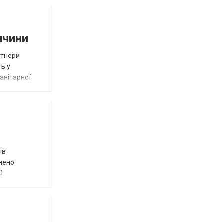
ччини
ртнери
ть у
анітарної
ів
внено
О