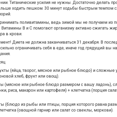
ении. Титанические усилия не нужны. Достаточно делать п
ольше ходить пешком. 30 минут ходьбы быстрым темпом с
орий.
принимать поливитамины, ведь зимой мы не получаем из 
 Витамины В и С помогают организму активно сжигать жир
ра в крови.
мент! Диета не должна заканчиваться 31 декабря. В после
 сильно ограничивать себя в еде, иначе год грядущий вы на
ания.
сяц
укты (яйца, творог, мясное или рыбное блюдо) и сложные
новой хлеб, фрукт или овощ).
ты (мясное или рыбное блюдо размером с вашу ладонь), 
чки, риса, макарон или картофеля) + клетчатка (порция сал
ты (блюдо из рыбы или птицы, порция которого равна раз
летчатка (овощной гарнир или салат со свеклы, моркови).