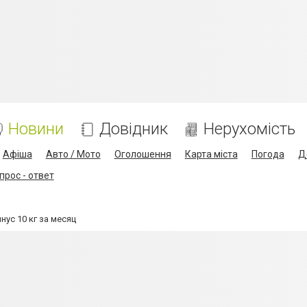
Новини
Довідник
Нерухомість
Афіша
Авто / Мото
Оголошення
Карта міста
Погода
Д
прос - ответ
нус 10 кг за месяц