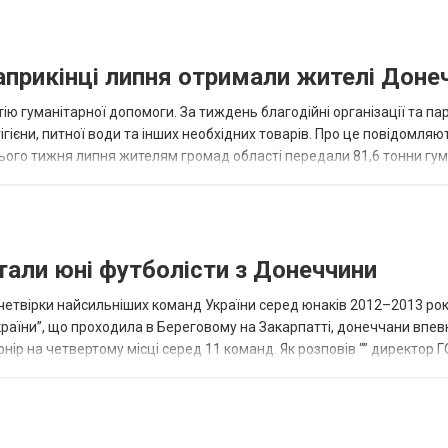
наприкінці липня отримали жителі Доне
ію гуманітарної допомоги. За тиждень благодійні організації та па
ігієни, питної води та інших необхідних товарів. Про це повідомляю
нього тижня липня жителям громад області передали 81,6 тонни гум
и...
тали юні футболісти з Донеччини
етвірки найсильніших команд України серед юнаків 2012–2013 рок
країни”, що проходила в Береговому на Закарпатті, донеччани впе
нір на четвертому місці серед 11 команд. Як розповів “” директор Г
исло, цей результат м...