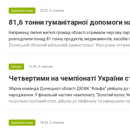
Суспільство
22:37,
3 серпня
81,6 тонни гуманітарної допомоги 
Наприкінці липня жителі громад області отримали чергову парт
розподілили понад 81 тонну продуктів, медикаментів, засобів г
Донецькій обласній військовій адміністрації. Упродовж остан
допомоги. Благодійні вантажі містили продуктові набори, засоб
Спорт
12:35,
3 серпня
Четвертими на чемпіонаті України с
Збірна команда Донецької області ДЮФК “Альфа” увійшла до ч
народження. У фінальній частині чемпіонату “Золотий колос У
подолали груповий етап, дійшли до півфіналу та завершили тур
“Спортивна молодіжна ліга” та представник команди Іван Кором
Суспільство
18:23,
2 серпня