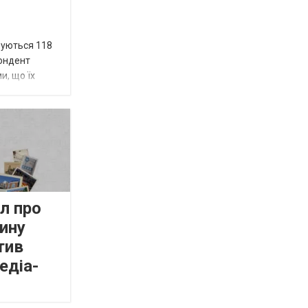
вуються 118
пондент
и, що їх
л про
ину
тив
едіа-