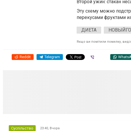
Второй ужин:
стакан нес
Эту схему можно подстр
перекусами фруктами ил
ДИЕТА
НОВЫЙГ
Якщо ви помітили помилку, виділі
Reddit
Telegram
Viber
Whats
Суспільство
23:40,
Вчора