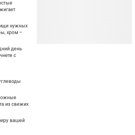
ростые
жигает
пищи нужных
ы, хром –
дний день
чнете с
 углеводы
сложные
ата из свежих
меру вашей