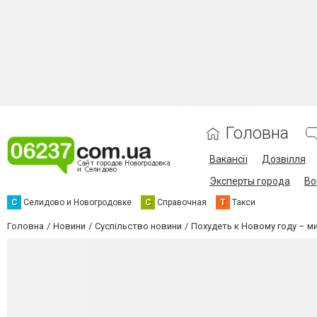
Головна
Вакансії
Дозвілля
Эксперты города
Во
С
Селидово и Новогродовке
С
Справочная
Т
Такси
Головна
Новини
Суспільство новини
Похудеть к Новому году – ми