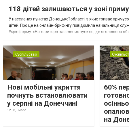
118 дітей залишаються у зоні приму
У населених пунктах Донецької області, з яких триває примусо
дітей. Про це на онлайн-брифінгу повідомила начальниця слу
Укрінформу. «На території населених пунктів, де оголошена обо
замінюють, або іншими законними представниками, у 16 населе
Суспільство
Суспільс
Нові мобільні укриття
60% пе
почнуть встановлювати
готовно
у серпні на Донеччині
осіннь
опалюв
12:38,
Вчора
на Дон