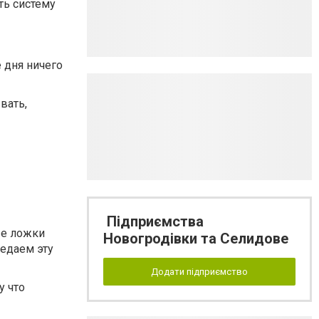
ть систему
е дня ничего
вать,
Підприємства
ые ложки
Новогродівки та Селидове
едаем эту
Додати підприємство
у что