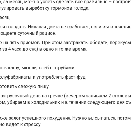
, за месяц можно успеть сделать все правильно – построи
егулировать выработку гормонов голода.
есяц
ьзя голодать. Никакая диета не сработает, если вы в течени
лощаете суточный рацион.
е на пять приемов. При этом завтракать, обедать, перекусы
за 4 часа до сна) в одно и то же время.
сть кашу, мюсли, хлеб с отрубями.
полуфабрикаты и употреблять фаст-фуд.
готовить свежую пищу.
азгрузочный день на гречке (вечером заливаем 2 столов
м, убираем в холодильник и в течении следующего дня съ
тоже залог успешного похудения. Нужно высыпаться, потом
о ведет к стрессу.