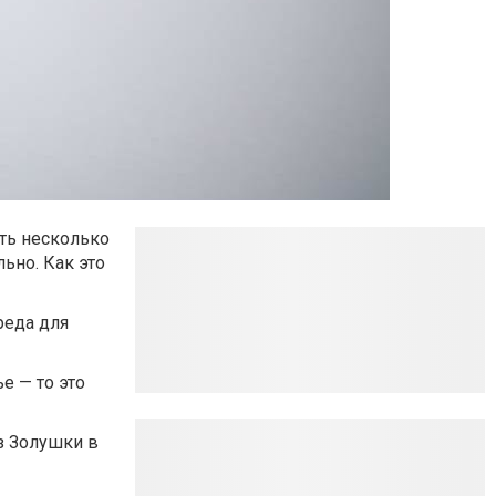
ить несколько
ьно. Как это
реда для
е — то это
из Золушки в