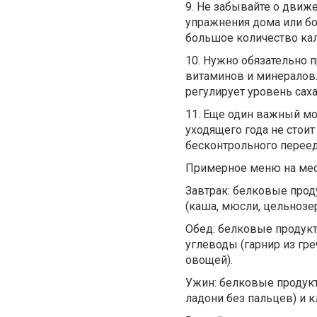
9. Не забывайте о движ
упражнения дома или б
большое количество кал
10. Нужно обязательно 
витаминов и минералов.
регулирует уровень саха
11. Еще один важный мо
уходящего года не стоит
бесконтрольного переед
Примерное меню на ме
Завтрак
: белковые прод
(каша, мюсли, цельнозер
Обед
: белковые продук
углеводы (гарнир из гре
овощей).
Ужин
: белковые продук
ладони без пальцев) и к