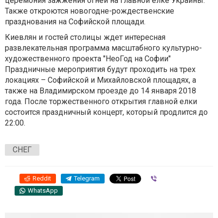
церемония зажжения огней на главной елке Украины.
Также откроются новогодне-рождественские
празднования на Софийской площади.
Киевлян и гостей столицы ждет интересная
развлекательная программа масштабного культурно-
художественного проекта "НеоГод на Софии"
Праздничные мероприятия будут проходить на трех
локациях – Софийской и Михайловской площадях, а
также на Владимирском проезде до 14 января 2018
года. После торжественного открытия главной елки
состоится праздничный концерт, который продлится до
22:00.
СНЕГ
Reddit
Telegram
Viber
WhatsApp