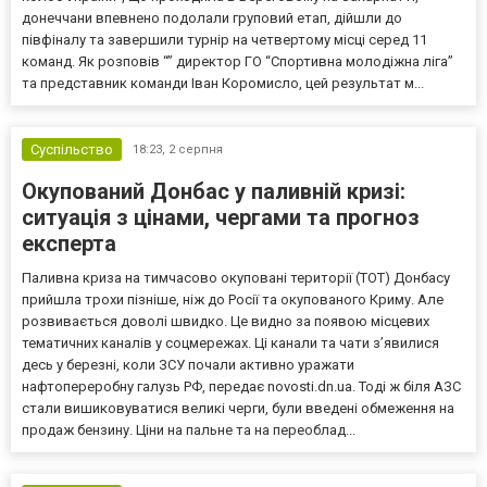
донеччани впевнено подолали груповий етап, дійшли до
півфіналу та завершили турнір на четвертому місці серед 11
команд. Як розповів “” директор ГО “Спортивна молодіжна ліга”
та представник команди Іван Коромисло, цей результат м...
Суспільство
18:23,
2 серпня
Окупований Донбас у паливній кризі:
ситуація з цінами, чергами та прогноз
експерта
Паливна криза на тимчасово окуповані території (ТОТ) Донбасу
прийшла трохи пізніше, ніж до Росії та окупованого Криму. Але
розвивається доволі швидко. Це видно за появою місцевих
тематичних каналів у соцмережах. Ці канали та чати з’явилися
десь у березні, коли ЗСУ почали активно уражати
нафтопереробну галузь РФ, передає novosti.dn.ua. Тоді ж біля АЗС
стали вишиковуватися великі черги, були введені обмеження на
продаж бензину. Ціни на пальне та на переоблад...