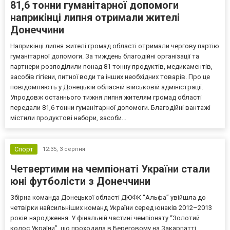
81,6 тонни гуманітарної допомоги
наприкінці липня отримали жителі
Донеччини
Наприкінці липня жителі громад області отримали чергову партію
гуманітарної допомоги. За тиждень благодійні організації та
партнери розподілили понад 81 тонну продуктів, медикаментів,
засобів гігієни, питної води та інших необхідних товарів. Про це
повідомляють у Донецькій обласній військовій адміністрації.
Упродовж останнього тижня липня жителям громад області
передали 81,6 тонни гуманітарної допомоги. Благодійні вантажі
містили продуктові набори, засоби...
Спорт
12:35,
3 серпня
Четвертими на чемпіонаті України стали
юні футболісти з Донеччини
Збірна команда Донецької області ДЮФК “Альфа” увійшла до
четвірки найсильніших команд України серед юнаків 2012–2013
років народження. У фінальній частині чемпіонату “Золотий
колос України”, що проходила в Береговому на Закарпатті,