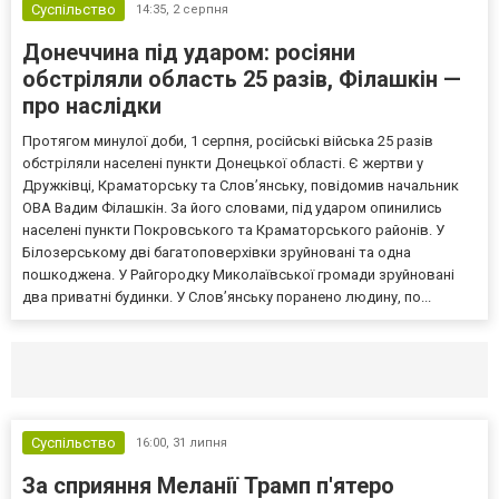
Суспільство
14:35,
2 серпня
Донеччина під ударом: росіяни
обстріляли область 25 разів, Філашкін —
про наслідки
Протягом минулої доби, 1 серпня, російські війська 25 разів
обстріляли населені пункти Донецької області. Є жертви у
Дружківці, Краматорську та Слов’янську, повідомив начальник
ОВА Вадим Філашкін. За його словами, під ударом опинились
населені пункти Покровського та Краматорського районів. У
Білозерському дві багатоповерхівки зруйновані та одна
пошкоджена. У Райгородку Миколаївської громади зруйновані
два приватні будинки. У Слов’янську поранено людину, по...
Селидово и Новогродовке
Справочная
Так
Суспільство
16:00,
31 липня
За сприяння Меланії Трамп п'ятеро