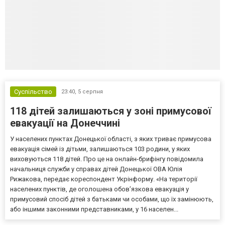
Суспільство
23:40,
5 серпня
118 дітей залишаються у зоні примусової
евакуації на Донеччині
У населених пунктах Донецької області, з яких триває примусова
евакуація сімей із дітьми, залишаються 103 родини, у яких
виховуються 118 дітей. Про це на онлайн-брифінгу повідомила
начальниця служби у справах дітей Донецької ОВА Юлія
Рижакова, передає кореспондент Укрінформу. «На території
населених пунктів, де оголошена обов’язкова евакуація у
примусовий спосіб дітей з батьками чи особами, що їх замінюють,
або іншими законними представниками, у 16 населен...