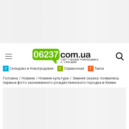
С
Селидово и Новогродовке
С
Справочная
Т
Такси
Головна
Новини
Новини культури
Зимняя сказка: появились
первые фото заснеженного рождественского городка в Киеве