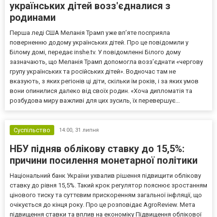
українських дітей возз'єдналися з
родинами
Перша леді США Меланія Трамп уже впʼяте посприяла
поверненню додому українських дітей. Про це повідомили у
Білому домі, передає inshe.tv. У повідомленні Білого дому
зазначають, що Меланія Трамп допомогла возз’єднати «чергову
групу українських та російських дітей». Водночас там не
вказують, з яких регіонів ці діти, скільки їм років, і за яких умов
вони опинилися далеко від своїх родин. «Хоча дипломатія та
розбудова миру важливі для цих зусиль, їх перевершує...
Суспільство
14:00,
31 липня
НБУ підняв облікову ставку до 15,5%:
причини посилення монетарної політики
Національний банк України ухвалив рішення підвищити облікову
ставку до рівня 15,5%. Такий крок регулятор пояснює зростанням
цінового тиску та суттєвим прискоренням загальної інфляції, що
очікується до кінця року. Про це розповідає AgroReview. Мета
підвищення ставки та вплив на економіку Підвищення облікової