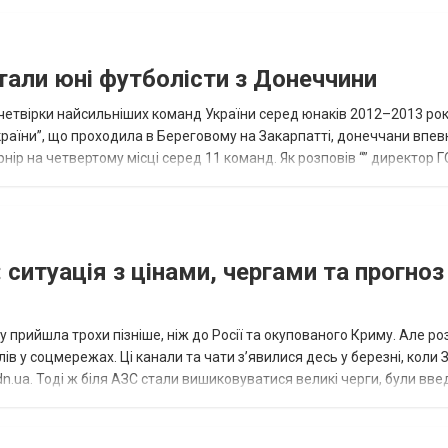
тали юні футболісти з Донеччини
етвірки найсильніших команд України серед юнаків 2012–2013 рок
країни”, що проходила в Береговому на Закарпатті, донеччани впе
нір на четвертому місці серед 11 команд. Як розповів “” директор Г
исло, цей результат м...
 ситуація з цінами, чергами та прогноз
 прийшла трохи пізніше, ніж до Росії та окупованого Криму. Але р
в у соцмережах. Ці канали та чати з’явилися десь у березні, коли
.ua. Тоді ж біля АЗС стали вишиковуватися великі черги, були вве
...