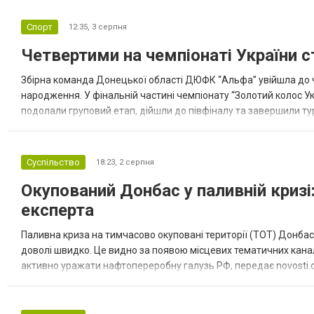
Спорт
12:35,
3 серпня
Четвертими на чемпіонаті України с
Збірна команда Донецької області ДЮФК “Альфа” увійшла до ч
народження. У фінальній частині чемпіонату “Золотий колос У
подолали груповий етап, дійшли до півфіналу та завершили тур
“Спортивна молодіжна ліга” та представник команди Іван Кором
Суспільство
18:23,
2 серпня
Окупований Донбас у паливній кризі:
експерта
Паливна криза на тимчасово окуповані території (ТОТ) Донбасу
доволі швидко. Це видно за появою місцевих тематичних каналі
активно уражати нафтопереробну галузь РФ, передає novosti.dn
обмеження на продаж бензину. Ціни на пальне та на переоблад