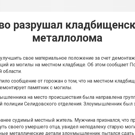
во разрушал кладбищенск
металлолома
улучшить свое материальное положение за счет демонтаж
ций из могилы на местном кладбище. Об этом сообщает П
 области.
пило сообщение от горожан о том, что на местном кладбищ
емонтирует памятник с могилы.
шленника на место происшествия была направлена ​​груп
ой полиции Селидовского отделения. Злоумышленник был 
ранее судимый местный житель. Мужчина признался, что п
ть своего умершего отца, увидел неподалеку старую мог
ные металлические детали злоумышленник пытался сдать 