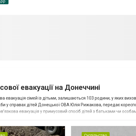
App
сової евакуації на Донеччині
ва евакуація сімей із дітьми, залишаються 103 родини, у яких вихо
жби у справах дітей Донецької ОВА Юлія Рижакова, передає корес
в’язкова евакуація у примусовий спосіб дітей з батьками чи особам
н...
тво
Суспільство