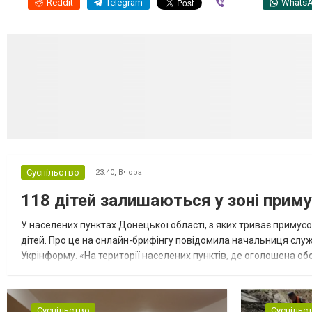
Reddit
Telegram
Viber
Whats
Суспільство
23:40,
Вчора
118 дітей залишаються у зоні приму
У населених пунктах Донецької області, з яких триває примусо
дітей. Про це на онлайн-брифінгу повідомила начальниця слу
Укрінформу. «На території населених пунктів, де оголошена обо
замінюють, або іншими законними представниками, у 16 населе
Суспільство
Суспільс