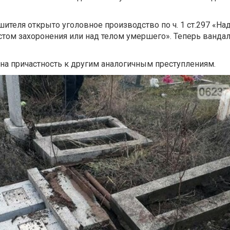
ителя открыто уголовное производство по ч. 1 ст.297 «На
стом захоронения или над телом умершего». Теперь вандал
 на причастность к другим аналогичным преступлениям.