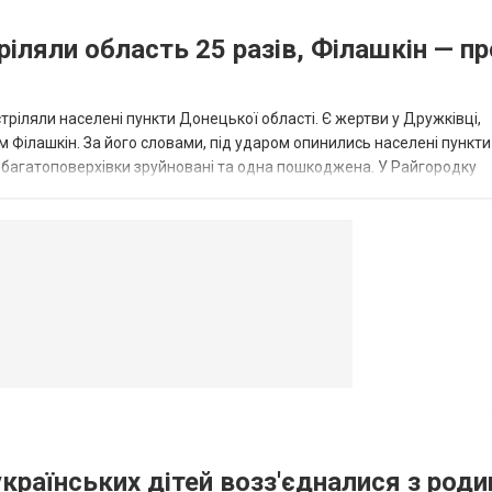
ріляли область 25 разів, Філашкін — пр
стріляли населені пункти Донецької області. Є жертви у Дружківці,
 Філашкін. За його словами, під ударом опинились населені пункти
і багатоповерхівки зруйновані та одна пошкоджена. У Райгородку
в’янську поранено людину, по...
овогродовке
Справочная
Такси
українських дітей возз'єдналися з род