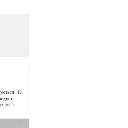
вуються 118
пондент
и, що їх