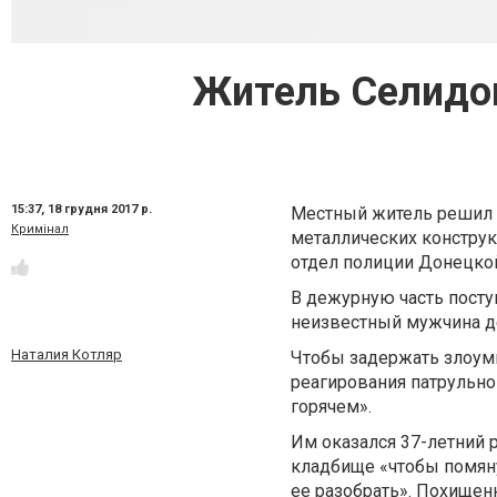
Житель Селидо
15:37,
18 грудня 2017 р.
Местный житель решил 
Кримінал
металлических конструк
отдел полиции Донецкой
В дежурную часть посту
неизвестный мужчина д
Наталия Котляр
Чтобы задержать злоумы
реагирования патрульн
горячем».
Им оказался 37-летний 
кладбище «чтобы помяну
ее разобрать». Похищен