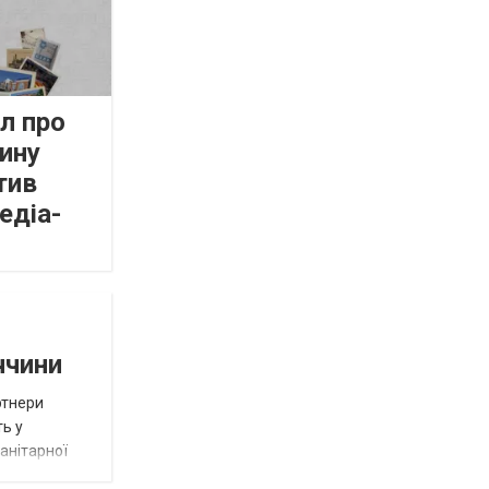
л про
ину
тив
едіа-
ччини
ртнери
ть у
анітарної