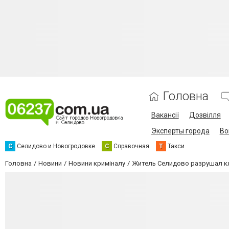
Головна
Вакансії
Дозвілля
Эксперты города
Во
С
Селидово и Новогродовке
С
Справочная
Т
Такси
Головна
Новини
Новини криміналу
Житель Селидово разрушал к