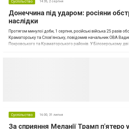
Суспільство
14:35,
2 серпня
Донеччина під ударом: росіяни обст
наслідки
Протягом минулої доби, 1 серпня, російські війська 25 разів об
Краматорську та Слов’янську, повідомив начальник ОВА Вадим
Покровського та Краматорського районів. У Білозерському дв
Миколаївської громади зруйновані два приватні будинки. У Сло
Селидово и Н
Суспільство
16:00,
31 липня
За сприяння Меланії Трамп п'ятеро 