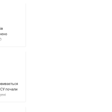
ів
внено
О
озвивається
 ЗСУ почали
дені