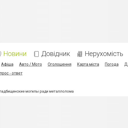
Новини
Довідник
Нерухомість
Афіша
Авто / Мото
Оголошення
Карта міста
Погода
Д
прос - ответ
ладбищенские могилы ради металлолома