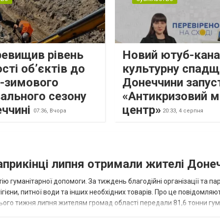
ревищив рівень
Новий ютуб-кана
сті об’єктів до
культурну спадщ
о-зимового
Донеччини запус
ального сезону
«Антикризовий м
еччині
центр»
07:36,
Вчора
20:33,
4 серпня
наприкінці липня отримали жителі Доне
ію гуманітарної допомоги. За тиждень благодійні організації та па
ігієни, питної води та інших необхідних товарів. Про це повідомляю
нього тижня липня жителям громад області передали 81,6 тонни гум
и...