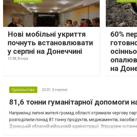
Нові мобільні укриття
60% пе
почнуть встановлювати
готовно
у серпні на Донеччині
осіннь
опалюв
12:38,
Вчора
на Дон
Суспільство
22:37,
3 серпня
81,6 тонни гуманітарної допомоги 
Наприкінці липня жителі громад області отримали чергову парт
розподілили понад 81 тонну продуктів, медикаментів, засобів г
Донецькій обласній військовій адміністрації. Упродовж остан
допомоги. Благодійні вантажі містили продуктові набори, засоб