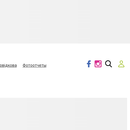
овідкова
Фотоотчеты