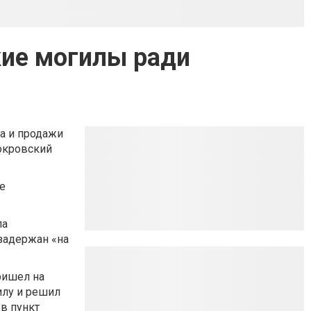
ие могилы ради
а и продажи
окровский
е
па
задержан «на
ришел на
илу и решил
в пункт