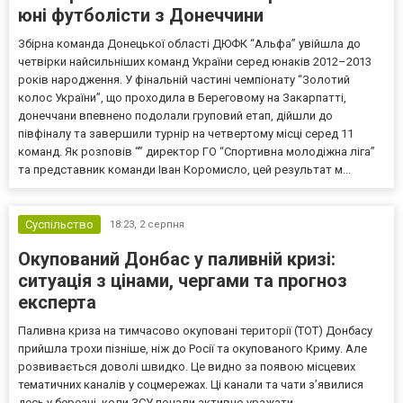
юні футболісти з Донеччини
Збірна команда Донецької області ДЮФК “Альфа” увійшла до
четвірки найсильніших команд України серед юнаків 2012–2013
років народження. У фінальній частині чемпіонату “Золотий
колос України”, що проходила в Береговому на Закарпатті,
донеччани впевнено подолали груповий етап, дійшли до
півфіналу та завершили турнір на четвертому місці серед 11
команд. Як розповів “” директор ГО “Спортивна молодіжна ліга”
та представник команди Іван Коромисло, цей результат м...
Суспільство
18:23,
2 серпня
Окупований Донбас у паливній кризі:
ситуація з цінами, чергами та прогноз
експерта
Паливна криза на тимчасово окуповані території (ТОТ) Донбасу
прийшла трохи пізніше, ніж до Росії та окупованого Криму. Але
розвивається доволі швидко. Це видно за появою місцевих
тематичних каналів у соцмережах. Ці канали та чати з’явилися
десь у березні, коли ЗСУ почали активно уражати