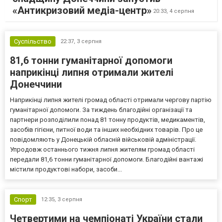
«Антикризовий медіа-центр»
20:33,
4 серпня
Суспільство
22:37,
3 серпня
81,6 тонни гуманітарної допомоги
наприкінці липня отримали жителі
Донеччини
Наприкінці липня жителі громад області отримали чергову партію
гуманітарної допомоги. За тиждень благодійні організації та
партнери розподілили понад 81 тонну продуктів, медикаментів,
засобів гігієни, питної води та інших необхідних товарів. Про це
повідомляють у Донецькій обласній військовій адміністрації.
Упродовж останнього тижня липня жителям громад області
передали 81,6 тонни гуманітарної допомоги. Благодійні вантажі
містили продуктові набори, засоби...
Спорт
12:35,
3 серпня
Четвертими на чемпіонаті України стали