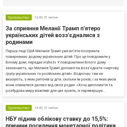
Суспільство
16:00,
31 липня
За сприяння Меланії Трамп п'ятеро
українських дітей возз'єдналися з
родинами
Перша леді США Меланія Трамп уже впʼяте посприяла
поверненню додому українських дітей. Про це повідомили у
Білому домі, передає inshe.tv. У повідомленні Білого дому
зазначають, що Меланія Трамп допомогла возз’єднати «чергову
групу українських та російських дітей». Водночас там не
вказують, з яких регіонів ці діти, скільки їм років, і за яких умов
вони опинилися далеко від своїх родин. «Хоча дипломатія та
розбудова миру важливі для цих зусиль, їх перевершує...
Суспільство
14:00,
31 липня
НБУ підняв облікову ставку до 15,5%:
причини посилення монетарної політики