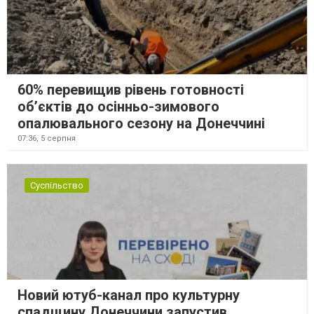
60% перевищив рівень готовності
об’єктів до осінньо-зимового
опалювального сезону на Донеччині
07:36,
5 серпня
Суспільство
Новий ютуб-канал про культурну
спадщину Донеччини запустив