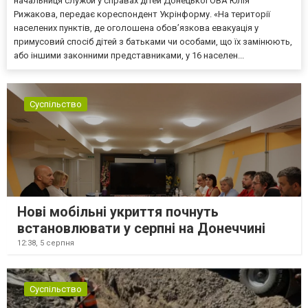
начальниця служби у справах дітей Донецької ОВА Юлія
Рижакова, передає кореспондент Укрінформу. «На території
населених пунктів, де оголошена обов’язкова евакуація у
примусовий спосіб дітей з батьками чи особами, що їх замінюють,
або іншими законними представниками, у 16 населен...
Суспільство
Нові мобільні укриття почнуть
встановлювати у серпні на Донеччині
12:38,
5 серпня
Суспільство