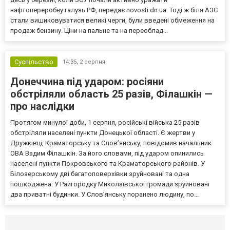
нафтопереробну галузь РФ, передає novosti.dn.ua. Тоді ж біля АЗС
стали вишиковуватися великі черги, були введені обмеження на
продаж бензину. Ціни на пальне та на переоблад...
Суспільство
14:35,
2 серпня
Донеччина під ударом: росіяни
обстріляли область 25 разів, Філашкін —
про наслідки
Протягом минулої доби, 1 серпня, російські війська 25 разів
обстріляли населені пункти Донецької області. Є жертви у
Дружківці, Краматорську та Слов’янську, повідомив начальник
ОВА Вадим Філашкін. За його словами, під ударом опинились
населені пункти Покровського та Краматорського районів. У
Білозерському дві багатоповерхівки зруйновані та одна
пошкоджена. У Райгородку Миколаївської громади зруйновані
два приватні будинки. У Слов’янську поранено людину, по...
Селидово и Новогродовке
Справочная
Так