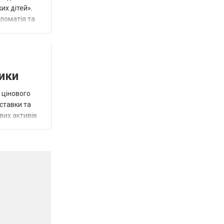
их дітей».
пломатія та
тики
 цінового
 ставки та
вих активів