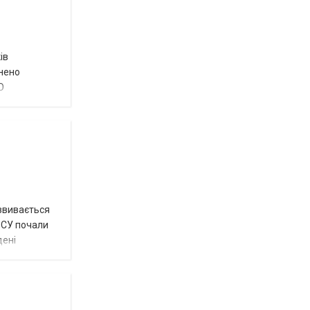
ів
внено
О
озвивається
 ЗСУ почали
дені