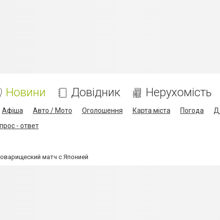
Новини
Довідник
Нерухомість
Афіша
Авто / Мото
Оголошення
Карта міста
Погода
Д
прос - ответ
товарищеский матч с Японией