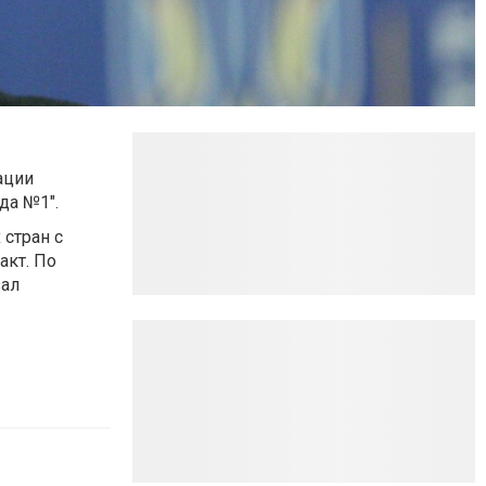
ации
да №1".
 стран с
акт. По
зал