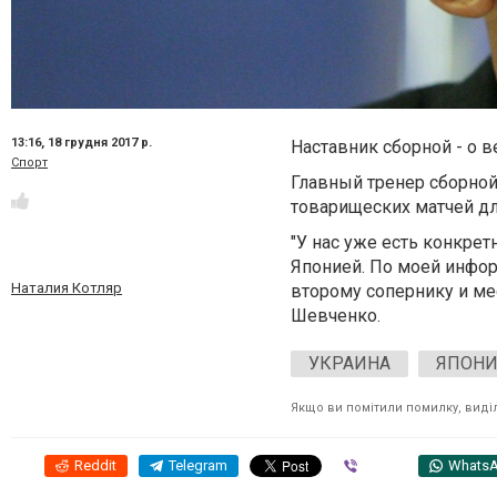
13:16,
18 грудня 2017 р.
Наставник сборной - о в
Спорт
Главный тренер сборной
товарищеских матчей дл
"У нас уже есть конкрет
Японией. По моей инфор
Наталия Котляр
второму сопернику и ме
Шевченко.
УКРАИНА
ЯПОНИ
Якщо ви помітили помилку, виділі
Reddit
Telegram
Viber
Whats