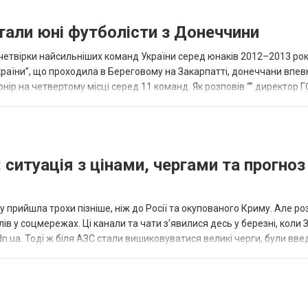
тали юні футболісти з Донеччини
етвірки найсильніших команд України серед юнаків 2012–2013 рок
країни”, що проходила в Береговому на Закарпатті, донеччани впе
нір на четвертому місці серед 11 команд. Як розповів “” директор Г
исло, цей результат м...
 ситуація з цінами, чергами та прогноз
 прийшла трохи пізніше, ніж до Росії та окупованого Криму. Але р
в у соцмережах. Ці канали та чати з’явилися десь у березні, коли
.ua. Тоді ж біля АЗС стали вишиковуватися великі черги, були вве
...