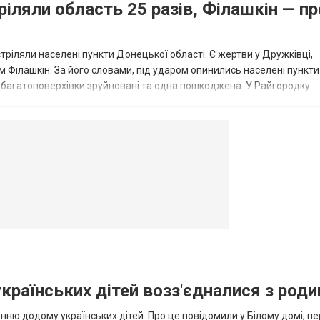
ріляли область 25 разів, Філашкін — пр
стріляли населені пункти Донецької області. Є жертви у Дружківці,
 Філашкін. За його словами, під ударом опинились населені пункти
і багатоповерхівки зруйновані та одна пошкоджена. У Райгородку
в’янську поранено людину, по...
овогродовке
Справочная
Такси
українських дітей возз'єдналися з род
ню додому українських дітей. Про це повідомили у Білому домі, п