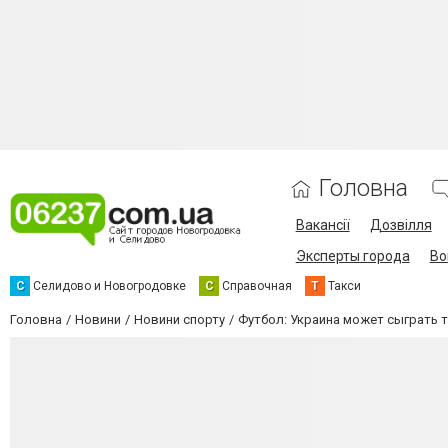
Головна
Вакансії
Дозвілля
Эксперты города
Во
С
Селидово и Новогродовке
С
Справочная
Т
Такси
Головна
Новини
Новини спорту
Футбол: Украина может сыграть 