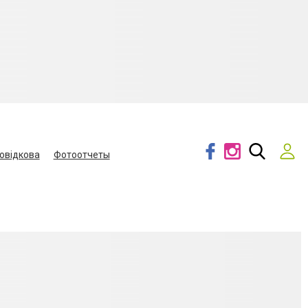
овідкова
Фотоотчеты