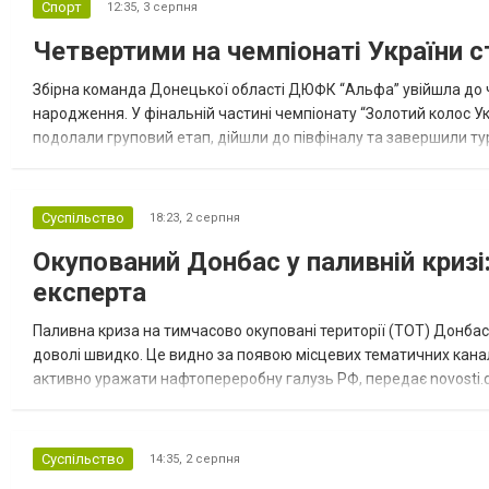
Спорт
12:35,
3 серпня
Четвертими на чемпіонаті України с
Збірна команда Донецької області ДЮФК “Альфа” увійшла до ч
народження. У фінальній частині чемпіонату “Золотий колос У
подолали груповий етап, дійшли до півфіналу та завершили тур
“Спортивна молодіжна ліга” та представник команди Іван Кором
Суспільство
18:23,
2 серпня
Окупований Донбас у паливній кризі:
експерта
Паливна криза на тимчасово окуповані території (ТОТ) Донбасу
доволі швидко. Це видно за появою місцевих тематичних каналі
активно уражати нафтопереробну галузь РФ, передає novosti.dn
обмеження на продаж бензину. Ціни на пальне та на переоблад
Суспільство
14:35,
2 серпня