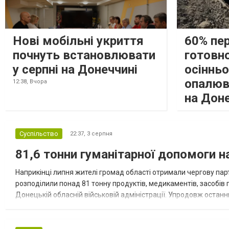
Нові мобільні укриття
60% пе
почнуть встановлювати
готовно
у серпні на Донеччині
осіннь
опалюв
12:38,
Вчора
на Дон
Суспільство
22:37,
3 серпня
81,6 тонни гуманітарної допомоги 
Наприкінці липня жителі громад області отримали чергову парт
розподілили понад 81 тонну продуктів, медикаментів, засобів г
Донецькій обласній військовій адміністрації. Упродовж остан
допомоги. Благодійні вантажі містили продуктові набори, засоб