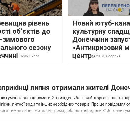
ревищив рівень
Новий ютуб-кана
сті об’єктів до
культурну спадщ
о-зимового
Донеччини запус
ального сезону
«Антикризовий м
еччині
центр»
07:36,
Вчора
20:33,
4 серпня
наприкінці липня отримали жителі Доне
ію гуманітарної допомоги. За тиждень благодійні організації та па
ігієни, питної води та інших необхідних товарів. Про це повідомляю
нього тижня липня жителям громад області передали 81,6 тонни гум
и...