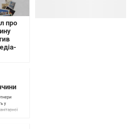
л про
ину
тив
едіа-
ччини
ртнери
ть у
анітарної