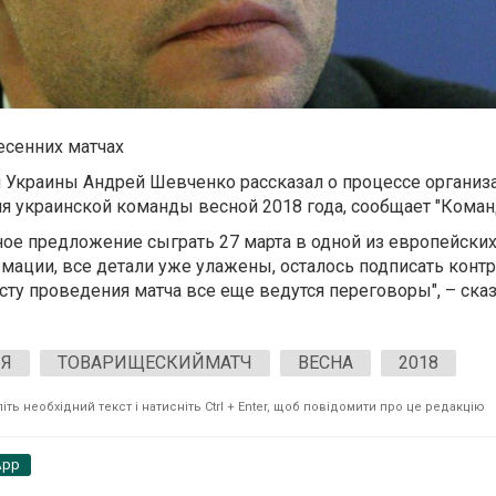
есенних матчах
 Украины Андрей Шевченко рассказал о процессе организ
я украинской команды весной 2018 года, сообщает "Коман
ное предложение сыграть 27 марта в одной из европейских
мации, все детали уже улажены, осталось подписать контр
сту проведения матча все еще ведутся переговоры", – ска
Я
ТОВАРИЩЕСКИЙМАТЧ
ВЕСНА
2018
ть необхідний текст і натисніть Ctrl + Enter, щоб повідомити про це редакцію
App