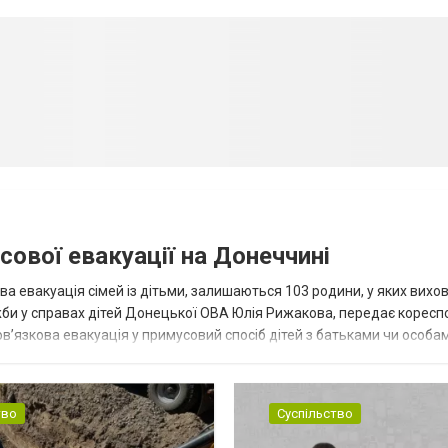
сової евакуації на Донеччині
ва евакуація сімей із дітьми, залишаються 103 родини, у яких вихо
жби у справах дітей Донецької ОВА Юлія Рижакова, передає корес
в’язкова евакуація у примусовий спосіб дітей з батьками чи особам
н...
тво
Суспільство