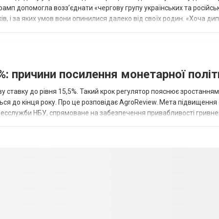
рамп допомогла возз’єднати «чергову групу українських та російськ
оків, і за яких умов вони опинилися далеко від своїх родин. «Хоча ди
%: причини посилення монетарної полі
у ставку до рівня 15,5%. Такий крок регулятор пояснює зростанням
ться до кінця року. Про це розповідає AgroReview. Мета підвищення
пресслужби НБУ, спрямоване на забезпечення привабливості гривне