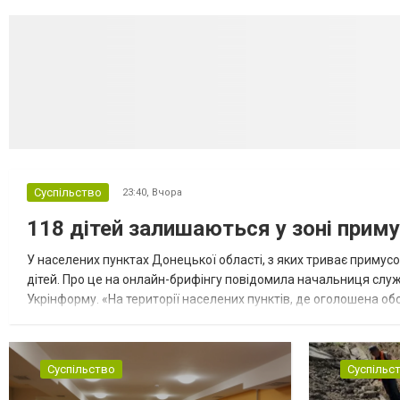
Суспільство
23:40,
Вчора
118 дітей залишаються у зоні приму
У населених пунктах Донецької області, з яких триває примусо
дітей. Про це на онлайн-брифінгу повідомила начальниця слу
Укрінформу. «На території населених пунктів, де оголошена обо
замінюють, або іншими законними представниками, у 16 населе
Суспільство
Суспільс