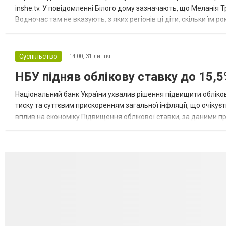
inshe.tv. У повідомленні Білого дому зазначають, що Меланія Т
Водночас там не вказують, з яких регіонів ці діти, скільки їм р
розбудова миру важливі для цих зусиль, їх перевершує...
Суспільство
14:00,
31 липня
НБУ підняв облікову ставку до 15,5
Національний банк України ухвалив рішення підвищити обліков
тиску та суттєвим прискоренням загальної інфляції, що очікує
вплив на економіку Підвищення облікової ставки, за даними 
для інвесторів, посилення стійкості валютного ринку, а так...