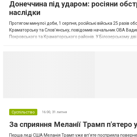
Донеччина під ударом: росіяни обст
наслідки
Протягом минулої доби, 1 серпня, російські війська 25 разів об
Краматорську та Слов’янську, повідомив начальник ОВА Вадим
Покровського та Краматорського районів. У Білозерському дв
Миколаївської громади зруйновані два приватні будинки. У Сло
Селидово и Н
Суспільство
16:00,
31 липня
За сприяння Меланії Трамп п'ятеро 
Перша леді США Меланія Трамп уже впʼяте посприяла повернен