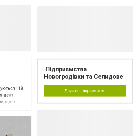
Підприємства
Новогродівки та Селидове
вуються 118
Додати підприємство
пондент
и, що їх