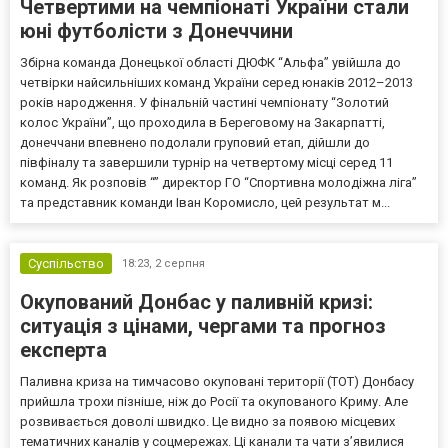
Четвертими на чемпіонаті України стали
юні футболісти з Донеччини
Збірна команда Донецької області ДЮФК “Альфа” увійшла до
четвірки найсильніших команд України серед юнаків 2012–2013
років народження. У фінальній частині чемпіонату “Золотий
колос України”, що проходила в Береговому на Закарпатті,
донеччани впевнено подолали груповий етап, дійшли до
півфіналу та завершили турнір на четвертому місці серед 11
команд. Як розповів “” директор ГО “Спортивна молодіжна ліга”
та представник команди Іван Коромисло, цей результат м...
Суспільство
18:23,
2 серпня
Окупований Донбас у паливній кризі:
ситуація з цінами, чергами та прогноз
експерта
Паливна криза на тимчасово окуповані території (ТОТ) Донбасу
прийшла трохи пізніше, ніж до Росії та окупованого Криму. Але
розвивається доволі швидко. Це видно за появою місцевих
тематичних каналів у соцмережах. Ці канали та чати з’явилися