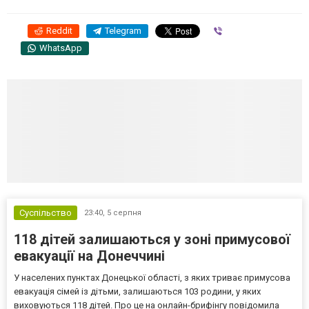
Reddit
Telegram
Viber
WhatsApp
Суспільство
23:40,
5 серпня
118 дітей залишаються у зоні примусової
евакуації на Донеччині
У населених пунктах Донецької області, з яких триває примусова
евакуація сімей із дітьми, залишаються 103 родини, у яких
виховуються 118 дітей. Про це на онлайн-брифінгу повідомила