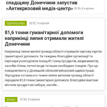
спадщину Донеччини запустив
«Антикризовий медіа-центр»
20:33,
4 серпня
Суспільство
22:37,
3 серпня
81,6 тонни гуманітарної допомоги
наприкінці липня отримали жителі
Донеччини
Наприкінці липня жителі громад області отримали чергову партію
гуманітарної допомоги. За тиждень благодійні організації та
партнери розподілили понад 81 тонну продуктів, медикаментів,
засобів гігієни, питної води та інших необхідних товарів. Про це
повідомляють у Донецькій обласній військовій адміністрації.
Упродовж останнього тижня липня жителям громад області
передали 81,6 тонни гуманітарної допомоги. Благодійні вантажі
містили продуктові набори, засоби...
Спорт
12:35,
3 серпня