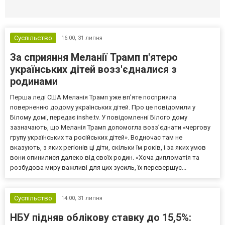
Селидово и Новогродовке
Справочная
Так
Суспільство
16:00,
31 липня
За сприяння Меланії Трамп п'ятеро
українських дітей возз'єдналися з
родинами
Перша леді США Меланія Трамп уже впʼяте посприяла
поверненню додому українських дітей. Про це повідомили у
Білому домі, передає inshe.tv. У повідомленні Білого дому
зазначають, що Меланія Трамп допомогла возз’єднати «чергову
групу українських та російських дітей». Водночас там не
вказують, з яких регіонів ці діти, скільки їм років, і за яких умов
вони опинилися далеко від своїх родин. «Хоча дипломатія та
розбудова миру важливі для цих зусиль, їх перевершує...
Суспільство
14:00,
31 липня
НБУ підняв облікову ставку до 15,5%: