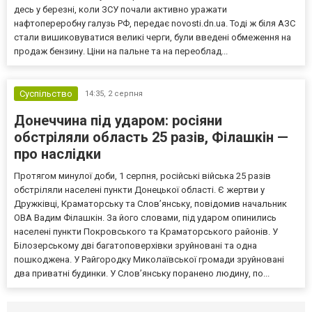
десь у березні, коли ЗСУ почали активно уражати
нафтопереробну галузь РФ, передає novosti.dn.ua. Тоді ж біля АЗС
стали вишиковуватися великі черги, були введені обмеження на
продаж бензину. Ціни на пальне та на переоблад...
Суспільство
14:35,
2 серпня
Донеччина під ударом: росіяни
обстріляли область 25 разів, Філашкін —
про наслідки
Протягом минулої доби, 1 серпня, російські війська 25 разів
обстріляли населені пункти Донецької області. Є жертви у
Дружківці, Краматорську та Слов’янську, повідомив начальник
ОВА Вадим Філашкін. За його словами, під ударом опинились
населені пункти Покровського та Краматорського районів. У
Білозерському дві багатоповерхівки зруйновані та одна
пошкоджена. У Райгородку Миколаївської громади зруйновані
два приватні будинки. У Слов’янську поранено людину, по...