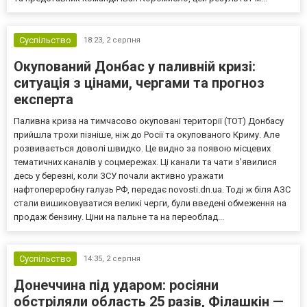
Суспільство
18:23,
2 серпня
Окупований Донбас у паливній кризі:
ситуація з цінами, чергами та прогноз
експерта
Паливна криза на тимчасово окуповані території (ТОТ) Донбасу
прийшла трохи пізніше, ніж до Росії та окупованого Криму. Але
розвивається доволі швидко. Це видно за появою місцевих
тематичних каналів у соцмережах. Ці канали та чати з’явилися
десь у березні, коли ЗСУ почали активно уражати
нафтопереробну галузь РФ, передає novosti.dn.ua. Тоді ж біля АЗС
стали вишиковуватися великі черги, були введені обмеження на
продаж бензину. Ціни на пальне та на переоблад...
Суспільство
14:35,
2 серпня
Донеччина під ударом: росіяни
обстріляли область 25 разів, Філашкін —