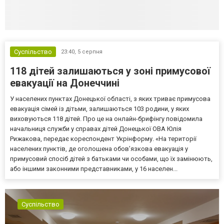
Суспільство
23:40,
5 серпня
118 дітей залишаються у зоні примусової
евакуації на Донеччині
У населених пунктах Донецької області, з яких триває примусова
евакуація сімей із дітьми, залишаються 103 родини, у яких
виховуються 118 дітей. Про це на онлайн-брифінгу повідомила
начальниця служби у справах дітей Донецької ОВА Юлія
Рижакова, передає кореспондент Укрінформу. «На території
населених пунктів, де оголошена обов’язкова евакуація у
примусовий спосіб дітей з батьками чи особами, що їх замінюють,
або іншими законними представниками, у 16 населен...
Суспільство