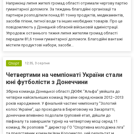
Наприкінці липня жителі громад області отримали чергову партію
гуманітарної допомоги. За тиждень благодійні організації та
партнери розподілили понад 81 тонну продуктів, медикаментів,
засобів гігієни, питної води та інших необхідних товарів. Про це
повідомляють у Донецькій обласній військовій адміністрації.
Упродовж останнього тижня липня жителям громад області
передали 81,6 тонни гуманітарної допомоги. Благодійні вантажі
містили продуктові набори, засоби...
Спорт
12:35,
3 серпня
Четвертими на чемпіонаті України стали
юні футболісти з Донеччини
Збірна команда Донецької області ДЮФК “Альфа” увійшла до
четвірки найсильніших команд України серед юнаків 2012–2013
років народження. У фінальній частині чемпіонату “Золотий
колос України”, що проходила в Береговому на Закарпатті,
донеччани впевнено подолали груповий етап, дійшли до
півфіналу та завершили турнір на четвертому місці серед 11
команд. Як розповів “” директор ГО “Спортивна молодіжна ліга”
та представник команди Іван Коромисло, цей результат м...