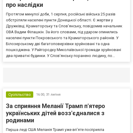
про наслідки
Протягом минулої доби, 1 серпня, російські війська 25 разів
обстріляли населені пункти Донецької області. Є жертви у
Дружківці, Краматорську та Слов’янську, повідомив начальник
ОВА Вадим Філашкін. За його словами, під ударом опинились
населені пункти Покровського та Краматорського районів. У
Білозерському дві багатоповерхівки зруйновані та одна
пошкоджена. У Райгородку Миколаївської громади зруйновані
два приватні будинки. У Слов’янську поранено людину, по...
Селидово и Новогродовке
Справочная
Так
Суспільство
16:00,
31 липня
За сприяння Меланії Трамп п'ятеро
українських дітей возз'єдналися з
родинами
Перша леді США Меланія Трамп уже впʼяте посприяла