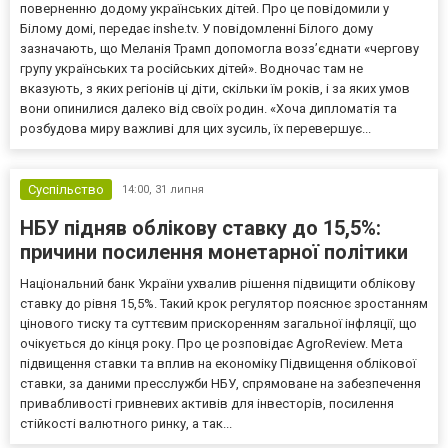
поверненню додому українських дітей. Про це повідомили у
Білому домі, передає inshe.tv. У повідомленні Білого дому
зазначають, що Меланія Трамп допомогла возз’єднати «чергову
групу українських та російських дітей». Водночас там не
вказують, з яких регіонів ці діти, скільки їм років, і за яких умов
вони опинилися далеко від своїх родин. «Хоча дипломатія та
розбудова миру важливі для цих зусиль, їх перевершує...
Суспільство
14:00,
31 липня
НБУ підняв облікову ставку до 15,5%:
причини посилення монетарної політики
Національний банк України ухвалив рішення підвищити облікову
ставку до рівня 15,5%. Такий крок регулятор пояснює зростанням
цінового тиску та суттєвим прискоренням загальної інфляції, що
очікується до кінця року. Про це розповідає AgroReview. Мета
підвищення ставки та вплив на економіку Підвищення облікової
ставки, за даними пресслужби НБУ, спрямоване на забезпечення
привабливості гривневих активів для інвесторів, посилення
стійкості валютного ринку, а так...