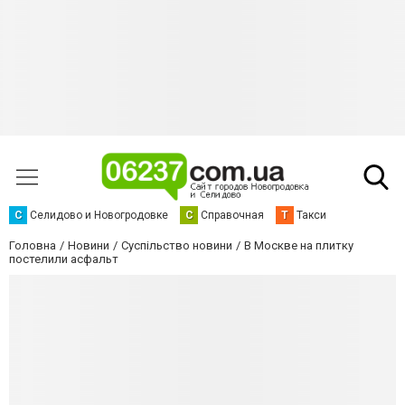
С
Селидово и Новогродовке
С
Справочная
Т
Такси
Головна
Новини
Суспільство новини
В Москве на плитку
постелили асфальт