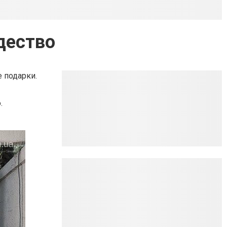
дество
 подарки.
.