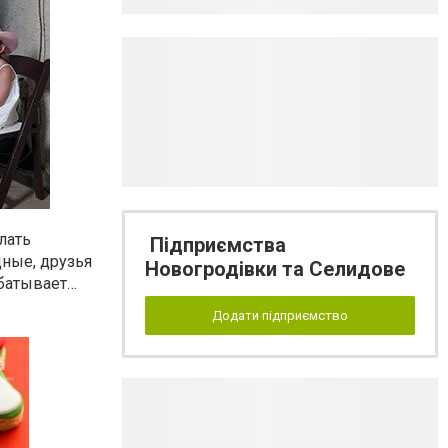
лать
Підприємства
дные, друзья
Новогродівки та Селидове
абатывает…
Додати підприємство