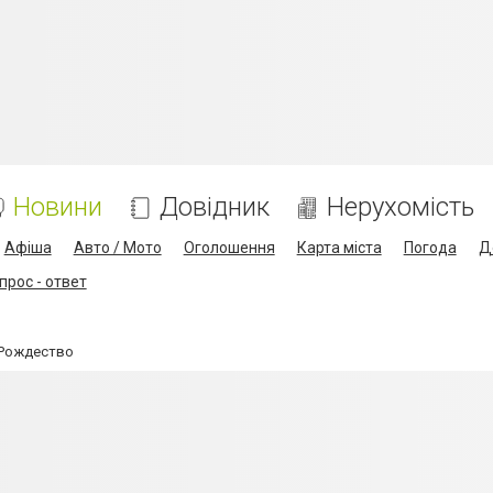
Новини
Довідник
Нерухомість
Афіша
Авто / Мото
Оголошення
Карта міста
Погода
Д
прос - ответ
 Рождество