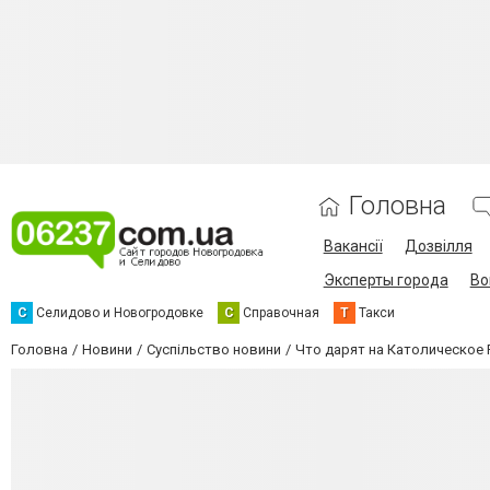
Головна
Вакансії
Дозвілля
Эксперты города
Во
С
Селидово и Новогродовке
С
Справочная
Т
Такси
Головна
Новини
Суспільство новини
Что дарят на Католическое