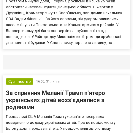
Протягом минулої доби, 1 серпня, російські війська 25 разів
обстріляли населені пункти Донецької області. Є жертви у
Дружківці, Краматорську та Слов’янську, повідомив начальник
ОВА Вадим Філашкін. За його словами, під ударом опинились
населені пункти Покровського та Краматорського районів. У
Білозерському дві багатоповерхівки зруйновані та одна
пошкоджена. У Райгородку Миколаївської громади зруйновані
два приватні будинки. У Слов’янську поранено людину, по...
Селидово и Новогродовке
Справочная
Так
Суспільство
16:00,
31 липня
За сприяння Меланії Трамп п'ятеро
українських дітей возз'єдналися з
родинами
Перша леді США Меланія Трамп уже впʼяте посприяла
поверненню додому українських дітей. Про це повідомили у
Білому домі, передає inshe.tv. У повідомленні Білого дому