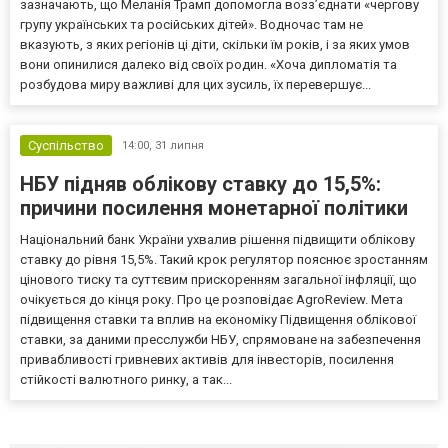
зазначають, що Меланія Трамп допомогла возз’єднати «чергову
групу українських та російських дітей». Водночас там не
вказують, з яких регіонів ці діти, скільки їм років, і за яких умов
вони опинилися далеко від своїх родин. «Хоча дипломатія та
розбудова миру важливі для цих зусиль, їх перевершує...
Суспільство
14:00,
31 липня
НБУ підняв облікову ставку до 15,5%:
причини посилення монетарної політики
Національний банк України ухвалив рішення підвищити облікову
ставку до рівня 15,5%. Такий крок регулятор пояснює зростанням
цінового тиску та суттєвим прискоренням загальної інфляції, що
очікується до кінця року. Про це розповідає AgroReview. Мета
підвищення ставки та вплив на економіку Підвищення облікової
ставки, за даними пресслужби НБУ, спрямоване на забезпечення
привабливості гривневих активів для інвесторів, посилення
стійкості валютного ринку, а так...