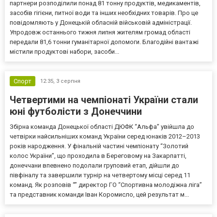
партнери розподілили понад 81 тонну продуктів, медикаментів,
засобів гігієни, питної води та інших необхідних товарів. Про це
повідомляють у Донецькій обласній військовій адміністрації.
Упродовж останнього тижня липня жителям громад області
передали 81,6 тонни гуманітарної допомоги. Благодійні вантажі
містили продуктові набори, засоби...
Спорт
12:35,
3 серпня
Четвертими на чемпіонаті України стали
юні футболісти з Донеччини
Збірна команда Донецької області ДЮФК “Альфа” увійшла до
четвірки найсильніших команд України серед юнаків 2012–2013
років народження. У фінальній частині чемпіонату “Золотий
колос України”, що проходила в Береговому на Закарпатті,
донеччани впевнено подолали груповий етап, дійшли до
півфіналу та завершили турнір на четвертому місці серед 11
команд. Як розповів “” директор ГО “Спортивна молодіжна ліга”
та представник команди Іван Коромисло, цей результат м...