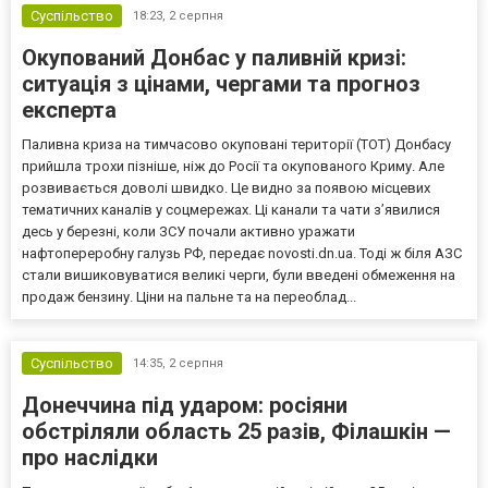
Суспільство
18:23,
2 серпня
Окупований Донбас у паливній кризі:
ситуація з цінами, чергами та прогноз
експерта
Паливна криза на тимчасово окуповані території (ТОТ) Донбасу
прийшла трохи пізніше, ніж до Росії та окупованого Криму. Але
розвивається доволі швидко. Це видно за появою місцевих
тематичних каналів у соцмережах. Ці канали та чати з’явилися
десь у березні, коли ЗСУ почали активно уражати
нафтопереробну галузь РФ, передає novosti.dn.ua. Тоді ж біля АЗС
стали вишиковуватися великі черги, були введені обмеження на
продаж бензину. Ціни на пальне та на переоблад...
Суспільство
14:35,
2 серпня
Донеччина під ударом: росіяни
обстріляли область 25 разів, Філашкін —
про наслідки