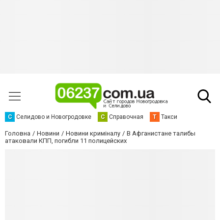
С
Селидово и Новогродовке
С
Справочная
Т
Такси
Головна
Новини
Новини криміналу
В Афганистане талибы
атаковали КПП, погибли 11 полицейских