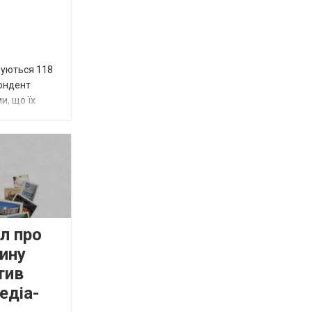
вуються 118
пондент
и, що їх
л про
ину
тив
едіа-