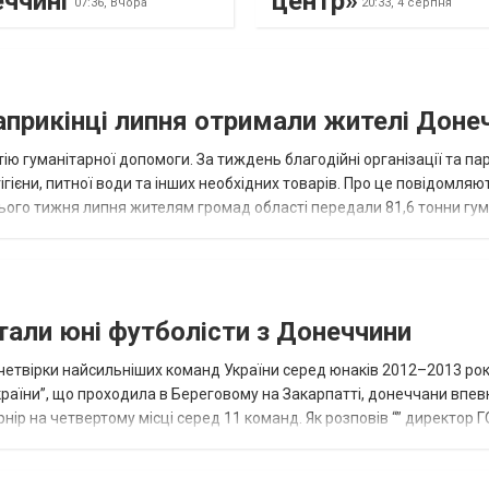
еччині
центр»
07:36,
Вчора
20:33,
4 серпня
наприкінці липня отримали жителі Доне
ію гуманітарної допомоги. За тиждень благодійні організації та па
ігієни, питної води та інших необхідних товарів. Про це повідомляю
нього тижня липня жителям громад області передали 81,6 тонни гум
и...
тали юні футболісти з Донеччини
етвірки найсильніших команд України серед юнаків 2012–2013 рок
країни”, що проходила в Береговому на Закарпатті, донеччани впе
нір на четвертому місці серед 11 команд. Як розповів “” директор Г
исло, цей результат м...