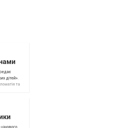
инами
ередає
их дітей».
пломатія та
тики
 цінового