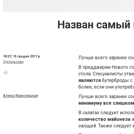
Назван самый 
18:27,
15 грудня 2017 р.
Лучше всего заранее со
Суспільство
В преддверии Нового го
стола. Специалисты утв
являются
бутерброды с 
более, если они употреб
Алена Ярмолицкая
Лучше всего заранее со
минимуму все слишком
В салатах следует испо
количество майонеза
овощей. Также следует 