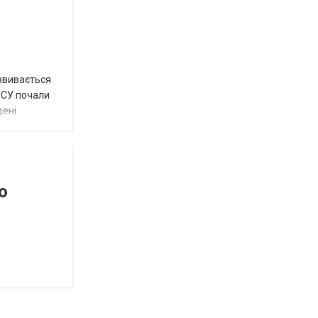
озвивається
 ЗСУ почали
дені
о