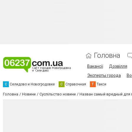
Головна
Вакансії
Дозвілля
Эксперты города
Во
С
Селидово и Новогродовке
С
Справочная
Т
Такси
Головна
Новини
Суспільство новини
Назван самый вредный для п