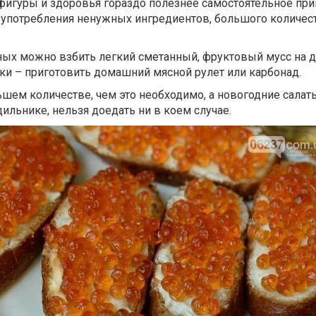
фигуры и здоровья гораздо полезнее самостоятельное пр
 употребления ненужных ингредиентов, большого количест
ых можно взбить легкий сметанный, фруктовый мусс на д
ки – приготовить домашний мясной рулет или карбонад.
льшем количестве, чем это необходимо, а новогодние салат
ильнике, нельзя доедать ни в коем случае.