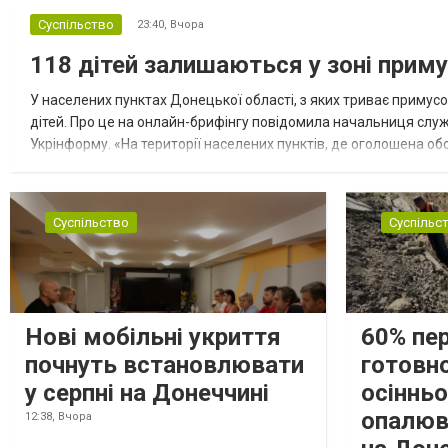
Суспільство
23:40,
Вчора
118 дітей залишаються у зоні приму
У населених пунктах Донецької області, з яких триває примусо
дітей. Про це на онлайн-брифінгу повідомила начальниця слу
Укрінформу. «На території населених пунктів, де оголошена обо
замінюють, або іншими законними представниками, у 16 населе
Суспільство
Суспільс
Нові мобільні укриття
60% пе
почнуть встановлювати
готовно
у серпні на Донеччині
осіннь
опалюв
12:38,
Вчора