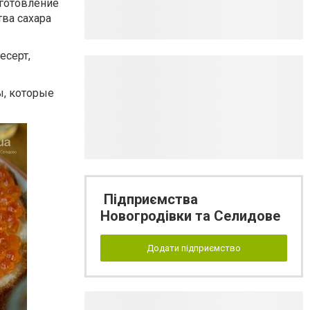
иготовление
ва сахара
есерт,
ы, которые
Підприємства
Новогродівки та Селидове
Додати підприємство