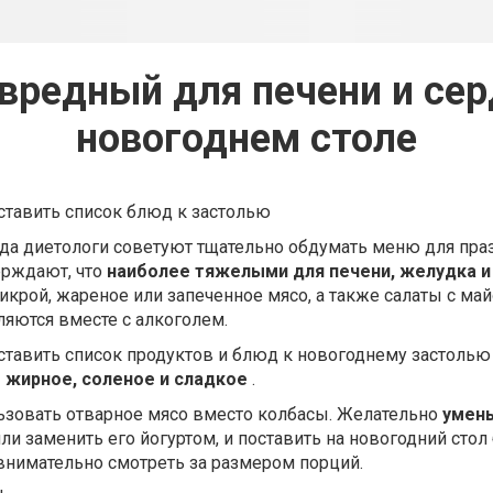
вредный для печени и сер
новогоднем столе
ставить список блюд к застолью
да диетологи советуют тщательно обдумать меню для пра
ерждают, что
наиболее тяжелыми для печени, желудка и
икрой, жареное или запеченное мясо, а также салаты с ма
ляются вместе с алкоголем.
ставить список продуктов и блюд к новогоднему застолью
 жирное, соленое и сладкое
.
льзовать отварное мясо вместо колбасы. Желательно
умен
или заменить его йогуртом, и поставить на новогодний сто
внимательно смотреть за размером порций.