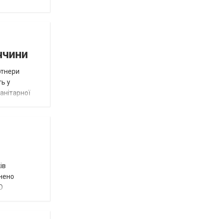
ччини
ртнери
ть у
анітарної
ів
внено
О