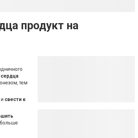
дца продукт на
здничного
 сердца
йонезом, тем
 и
свести к
ьшить
л больше