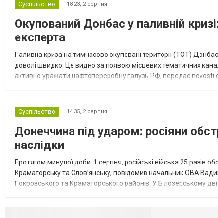
Суспільство
18:23,
2 серпня
Окупований Донбас у паливній кризі:
експерта
Паливна криза на тимчасово окуповані території (ТОТ) Донбасу
доволі швидко. Це видно за появою місцевих тематичних каналі
активно уражати нафтопереробну галузь РФ, передає novosti.dn
обмеження на продаж бензину. Ціни на пальне та на переоблад
Суспільство
14:35,
2 серпня
Донеччина під ударом: росіяни обст
наслідки
Протягом минулої доби, 1 серпня, російські війська 25 разів об
Краматорську та Слов’янську, повідомив начальник ОВА Вадим
Покровського та Краматорського районів. У Білозерському дв
Миколаївської громади зруйновані два приватні будинки. У Сло