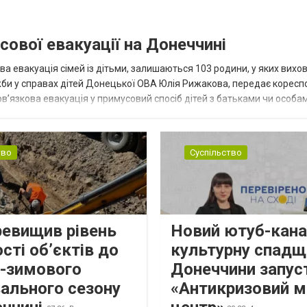
сової евакуації на Донеччині
ва евакуація сімей із дітьми, залишаються 103 родини, у яких вихо
жби у справах дітей Донецької ОВА Юлія Рижакова, передає корес
в’язкова евакуація у примусовий спосіб дітей з батьками чи особам
н...
тво
Суспільство
ревищив рівень
Новий ютуб-кана
сті об’єктів до
культурну спадщ
о-зимового
Донеччини запус
ального сезону
«Антикризовий м