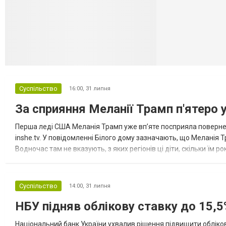
Селидово и Н
Суспільство
16:00,
31 липня
За сприяння Меланії Трамп п'ятеро 
Перша леді США Меланія Трамп уже впʼяте посприяла повернен
inshe.tv. У повідомленні Білого дому зазначають, що Меланія Т
Водночас там не вказують, з яких регіонів ці діти, скільки їм р
розбудова миру важливі для цих зусиль, їх перевершує...
Суспільство
14:00,
31 липня
НБУ підняв облікову ставку до 15,5
Національний банк України ухвалив рішення підвищити обліков