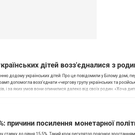
овогродовке
Справочная
Такси
українських дітей возз'єдналися з род
ню додому українських дітей. Про це повідомили у Білому домі, п
рамп допомогла возз’єднати «чергову групу українських та російськ
оків, і за яких умов вони опинилися далеко від своїх родин. «Хоча ди
%: причини посилення монетарної полі
у ставку до рівня 15,5%. Такий крок регулятор пояснює зростанням