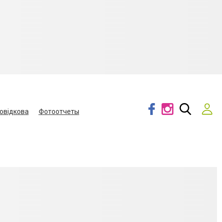
овідкова
Фотоотчеты