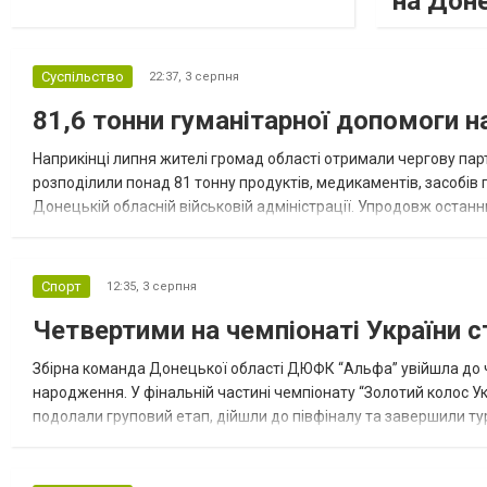
на Дон
Суспільство
22:37,
3 серпня
81,6 тонни гуманітарної допомоги 
Наприкінці липня жителі громад області отримали чергову парт
розподілили понад 81 тонну продуктів, медикаментів, засобів г
Донецькій обласній військовій адміністрації. Упродовж остан
допомоги. Благодійні вантажі містили продуктові набори, засоб
Спорт
12:35,
3 серпня
Четвертими на чемпіонаті України с
Збірна команда Донецької області ДЮФК “Альфа” увійшла до ч
народження. У фінальній частині чемпіонату “Золотий колос У
подолали груповий етап, дійшли до півфіналу та завершили тур
“Спортивна молодіжна ліга” та представник команди Іван Кором