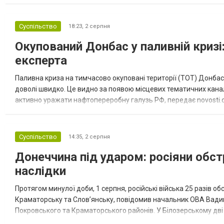
“Спортивна молодіжна ліга” та представник команди Іван Кором
Суспільство
18:23,
2 серпня
Окупований Донбас у паливній кризі:
експерта
Паливна криза на тимчасово окуповані території (ТОТ) Донбасу
доволі швидко. Це видно за появою місцевих тематичних каналі
активно уражати нафтопереробну галузь РФ, передає novosti.dn
обмеження на продаж бензину. Ціни на пальне та на переоблад
Суспільство
14:35,
2 серпня
Донеччина під ударом: росіяни обст
наслідки
Протягом минулої доби, 1 серпня, російські війська 25 разів об
Краматорську та Слов’янську, повідомив начальник ОВА Вадим
Покровського та Краматорського районів. У Білозерському дв
Миколаївської громади зруйновані два приватні будинки. У Сло