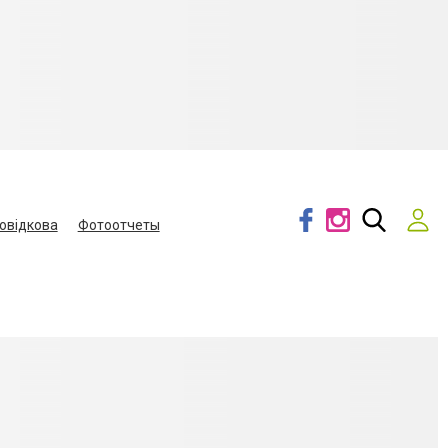
овідкова
Фотоотчеты