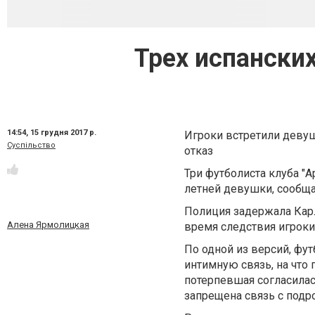
Трех испански
14:54,
15 грудня 2017 р.
Игроки встретили девуш
Суспільство
отказ
Три футболиста клуба "
летней девушки, сообща
Полиция задержала Карл
Алена Ярмолицкая
время следствия игроки
По одной из версий, фу
интимную связь, на что 
потерпевшая согласилас
запрещена связь с подр