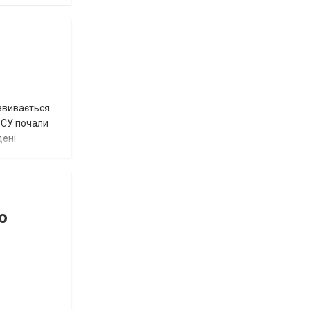
озвивається
 ЗСУ почали
дені
о