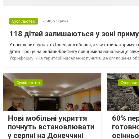
Суспільство
23:40,
5 серпня
118 дітей залишаються у зоні приму
У населених пунктах Донецької області, з яких триває примусо
дітей. Про це на онлайн-брифінгу повідомила начальниця слу
Укрінформу. «На території населених пунктів, де оголошена обо
замінюють, або іншими законними представниками, у 16 населе
Суспільство
Суспільс
Нові мобільні укриття
60% пе
почнуть встановлювати
готовно
у серпні на Донеччині
осіннь