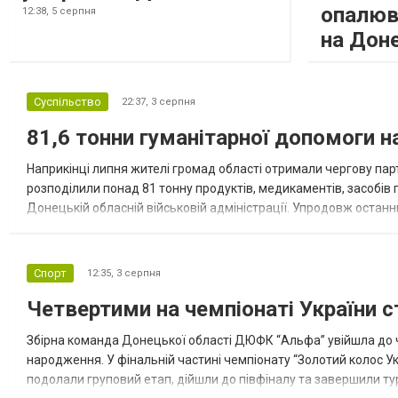
опалюв
12:38,
5 серпня
на Дон
Суспільство
22:37,
3 серпня
81,6 тонни гуманітарної допомоги 
Наприкінці липня жителі громад області отримали чергову парт
розподілили понад 81 тонну продуктів, медикаментів, засобів г
Донецькій обласній військовій адміністрації. Упродовж остан
допомоги. Благодійні вантажі містили продуктові набори, засоб
Спорт
12:35,
3 серпня
Четвертими на чемпіонаті України с
Збірна команда Донецької області ДЮФК “Альфа” увійшла до ч
народження. У фінальній частині чемпіонату “Золотий колос У
подолали груповий етап, дійшли до півфіналу та завершили тур