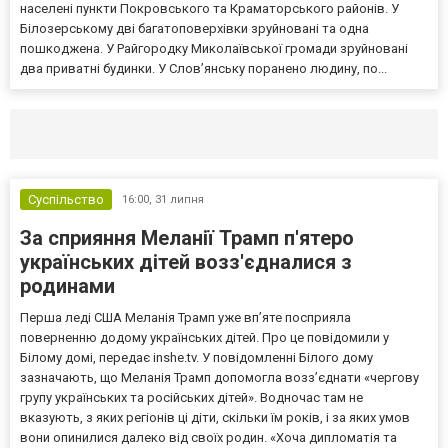
населені пункти Покровського та Краматорського районів. У
Білозерському дві багатоповерхівки зруйновані та одна
пошкоджена. У Райгородку Миколаївської громади зруйновані
два приватні будинки. У Слов’янську поранено людину, по...
Селидово и Новогродовке
Справочная
Так
Суспільство
16:00,
31 липня
За сприяння Меланії Трамп п'ятеро
українських дітей возз'єдналися з
родинами
Перша леді США Меланія Трамп уже впʼяте посприяла
поверненню додому українських дітей. Про це повідомили у
Білому домі, передає inshe.tv. У повідомленні Білого дому
зазначають, що Меланія Трамп допомогла возз’єднати «чергову
групу українських та російських дітей». Водночас там не
вказують, з яких регіонів ці діти, скільки їм років, і за яких умов
вони опинилися далеко від своїх родин. «Хоча дипломатія та