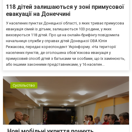
118 дітей залишаються у зоні примусової
евакуації на Донеччині
У населених пунктах Донецької області, з яких триває примусова
евакуація сімей із дітьми, залишаються 103 родини, у яких
виховуються 118 дітей. Про це на онлайн-брифінгу повідомила
начальниця служби у справах дітей Донецької ОВА Юлія
Рижакова, передає кореспондент Укрінформу. «На території
населених пунктів, де оголошена обов’язкова евакуація у
примусовий спосіб дітей з батьками чи особами, що їх замінюють,
або іншими законними представниками, у 16 населен...
Суспільство
Нові мобільні укриття почнуть