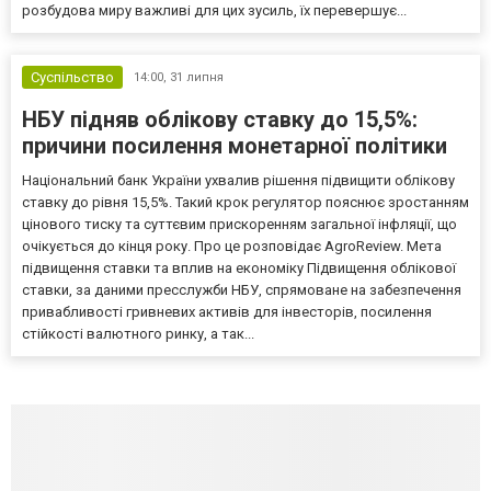
розбудова миру важливі для цих зусиль, їх перевершує...
Суспільство
14:00,
31 липня
НБУ підняв облікову ставку до 15,5%:
причини посилення монетарної політики
Національний банк України ухвалив рішення підвищити облікову
ставку до рівня 15,5%. Такий крок регулятор пояснює зростанням
цінового тиску та суттєвим прискоренням загальної інфляції, що
очікується до кінця року. Про це розповідає AgroReview. Мета
підвищення ставки та вплив на економіку Підвищення облікової
ставки, за даними пресслужби НБУ, спрямоване на забезпечення
привабливості гривневих активів для інвесторів, посилення
стійкості валютного ринку, а так...