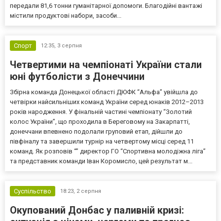
передали 81,6 тонни гуманітарної допомоги. Благодійні вантажі
містили продуктові набори, засоби...
Спорт
12:35,
3 серпня
Четвертими на чемпіонаті України стали
юні футболісти з Донеччини
Збірна команда Донецької області ДЮФК “Альфа” увійшла до
четвірки найсильніших команд України серед юнаків 2012–2013
років народження. У фінальній частині чемпіонату “Золотий
колос України”, що проходила в Береговому на Закарпатті,
донеччани впевнено подолали груповий етап, дійшли до
півфіналу та завершили турнір на четвертому місці серед 11
команд. Як розповів “” директор ГО “Спортивна молодіжна ліга”
та представник команди Іван Коромисло, цей результат м...
Суспільство
18:23,
2 серпня
Окупований Донбас у паливній кризі: