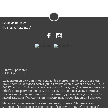
Реклама на сайті
Франшиза "CitySites"
З питань реклами
rek@citysites.ua
Допускається цитування матеріалів без отримання попередньої згоди
06237.com.ua за умови розміщення в тексті обов'язкового посилання на
06237.com.ua - Сайт міст Новогродівки та Селидове. Для інтернет-видань
обов'язкове розміщення прямого, відкритого для пошукових систем
гіперпосилання на цитовані статті не нижче другого абзацу в тексті або в
якості джерела. Порушення виняткових прав переслідується Законом.
Матеріали з плашками "Новини компаній", "Промо", "Партнерський
матеріал", "Партнерський спецпроєкт", "Політичні новини", "Пресреліз",