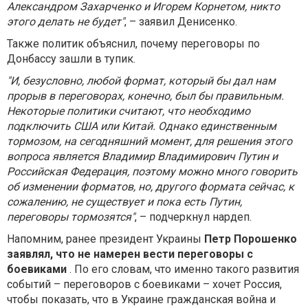
Александром Захарченко и Игорем Корнетом, никто
этого делать не будет"
, – заявил Денисенко.
Также политик объяснил, почему переговоры по
Донбассу зашли в тупик.
"И, безусловно, любой формат, который бы дал нам
прорыв в переговорах, конечно, был бы правильным.
Некоторые политики считают, что необходимо
подключить США или Китай. Однако единственным
тормозом, на сегодняшний момент, для решения этого
вопроса является Владимир Владимирович Путин и
Российская Федерация, поэтому можно много говорить
об изменении форматов, но, другого формата сейчас, к
сожалению, не существует и пока есть Путин,
переговоры тормозятся"
, – подчеркнул нардеп.
Напомним, ранее президент Украины
Петр Порошенко
заявлял, что не намерен вести переговоры с
боевиками
. По его словам, что именно такого развития
событий – переговоров с боевиками – хочет Россия,
чтобы показать, что в Украине гражданская война и