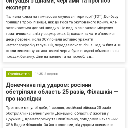
ситуація з цінами, чергами та прогноз
експерта
Паливна криза на тимчасово окуповані території (ТОТ) Донбасу
прийшла трохи пізніше, ніж до Росії та окупованого Криму. Але
розвивається доволі швидко. Це видно за появою місцевих
тематичних каналів у соцмережах. Ці канали та чати з’явилися
десь у березні, коли ЗСУ почали активно уражати
нафтопереробну галузь РФ, передає novosti.dn.ua. Тоді ж біля АЗС
стали вишиковуватися великі черги, були введені обмеження на
продаж бензину. Ціни на пальне та на переоблад...
Суспільство
14:35,
2 серпня
Донеччина під ударом: росіяни
обстріляли область 25 разів, Філашкін —
про наслідки
Протягом минулої доби, 1 серпня, російські війська 25 разів
обстріляли населені пункти Донецької області. Є жертви у
Дружківці, Краматорську та Слов’янську, повідомив начальник
ОВА Вадим Філашкін. За його словами, під ударом опинились