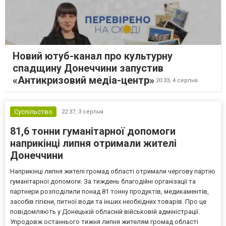
Новий ютуб-канал про культурну
спадщину Донеччини запустив
«Антикризовий медіа-центр»
20:33,
4 серпня
Суспільство
22:37,
3 серпня
81,6 тонни гуманітарної допомоги
наприкінці липня отримали жителі
Донеччини
Наприкінці липня жителі громад області отримали чергову партію
гуманітарної допомоги. За тиждень благодійні організації та
партнери розподілили понад 81 тонну продуктів, медикаментів,
засобів гігієни, питної води та інших необхідних товарів. Про це
повідомляють у Донецькій обласній військовій адміністрації.
Упродовж останнього тижня липня жителям громад області