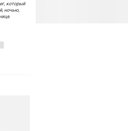
ег, который
й, ночью,
анице