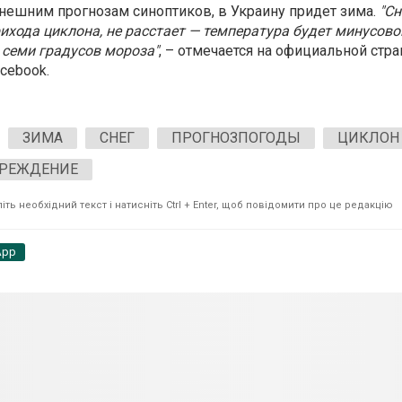
ынешним прогнозам синоптиков, в Украину придет зима.
"Сн
ихода циклона, не расстает — температура будет минусово
 семи градусов мороза"
, – отмечается на официальной стр
cebook.
ЗИМА
СНЕГ
ПРОГНОЗПОГОДЫ
ЦИКЛОН
РЕЖДЕНИЕ
ть необхідний текст і натисніть Ctrl + Enter, щоб повідомити про це редакцію
App