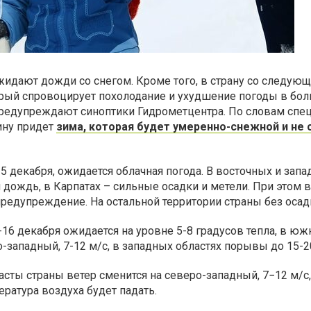
идают дожди со снегом. Кроме того, в страну со следую
орый спровоцирует похолодание и ухудшение погоды в бо
 предупреждают синоптики Гидрометцентра. По словам спец
ину придет
зима, которая будет умеренно-снежной и не
 15 декабря, ожидается облачная погода. В восточных и зап
 дождь, в Карпатах – сильные осадки и метели. При этом в
едупреждение. На остальной территории страны без осад
-16 декабря ожидается на уровне 5-8 градусов тепла, в юж
о-западный, 7-12 м/с, в западных областях порывы до 15-2
асты страны ветер сменится на северо-западный, 7−12 м/с
ратура воздуха будет падать.