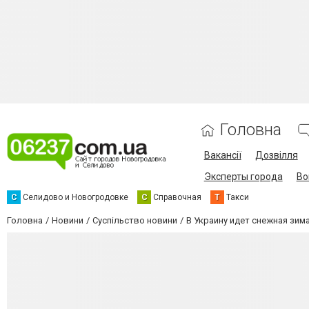
Головна
Вакансії
Дозвілля
Эксперты города
Во
С
Селидово и Новогродовке
С
Справочная
Т
Такси
Головна
Новини
Суспільство новини
В Украину идет снежная зим