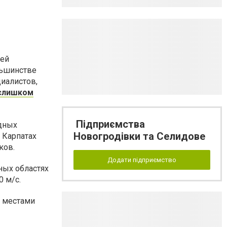
щей
льшинстве
иалистов,
 слишком
Підприємства
адных
Новогродівки та Селидове
 Карпатах
ков.
Додати підприємство
ных областях
0 м/с.
, местами