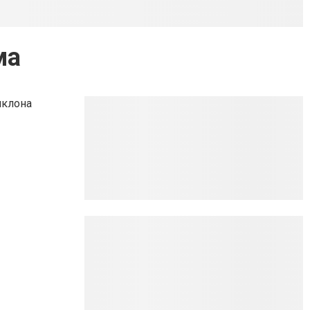
ма
иклона