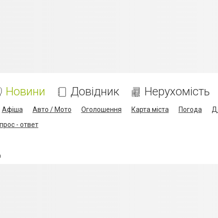
Новини
Довідник
Нерухомість
Афіша
Авто / Мото
Оголошення
Карта міста
Погода
Д
прос - ответ
а