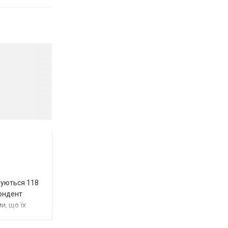
вуються 118
пондент
и, що їх