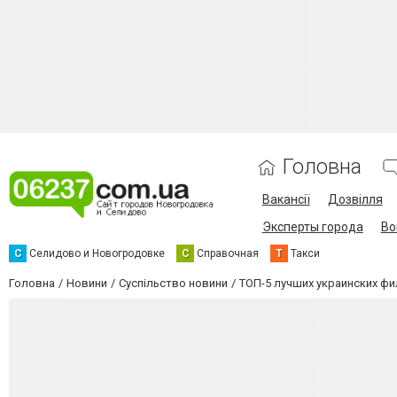
Головна
Вакансії
Дозвілля
Эксперты города
Во
С
Селидово и Новогродовке
С
Справочная
Т
Такси
Головна
Новини
Суспільство новини
ТОП-5 лучших украинских фи