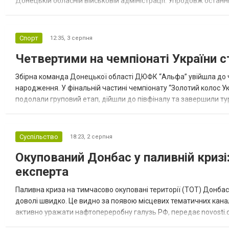
Донецькій обласній військовій адміністрації. Упродовж остан
допомоги. Благодійні вантажі містили продуктові набори, засоб
Спорт
12:35,
3 серпня
Четвертими на чемпіонаті України с
Збірна команда Донецької області ДЮФК “Альфа” увійшла до ч
народження. У фінальній частині чемпіонату “Золотий колос У
подолали груповий етап, дійшли до півфіналу та завершили тур
“Спортивна молодіжна ліга” та представник команди Іван Кором
Суспільство
18:23,
2 серпня
Окупований Донбас у паливній кризі:
експерта
Паливна криза на тимчасово окуповані території (ТОТ) Донбасу
доволі швидко. Це видно за появою місцевих тематичних каналі
активно уражати нафтопереробну галузь РФ, передає novosti.dn
обмеження на продаж бензину. Ціни на пальне та на переоблад