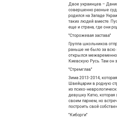
Двое украинцев – Дании
совершенно разные судь
родился на Западе Украи
таких людей вместе. Пус
еще и страна, где они ро
"Сторожевая застава"
Группа школьников отпр
раньше не было за всю 
открылся межвременной
Киевскую Русь. Там он 
"Стремглав"
Зима 2013-2014, которая
Швейцарии в родную стр
из психо-неврологическ
девушку Катю, которая 
своим парнем, но встре
построить свой собстве
"Киборги"