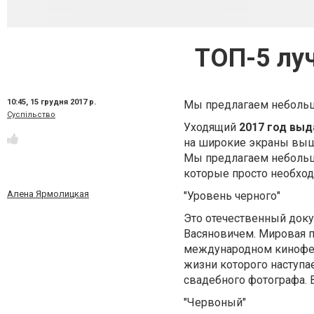
ТОП-5 лу
10:45,
15 грудня 2017 р.
Мы предлагаем небольш
Суспільство
Уходящий
2017 год выд
на широкие экраны вышл
Мы предлагаем небольш
которые просто необход
Алена Ярмолицкая
"Уровень черного"
Это отечественный доку
Васяновичем. Мировая п
международном кинофес
жизни которого наступае
свадебного фотографа. В
"Червоный"