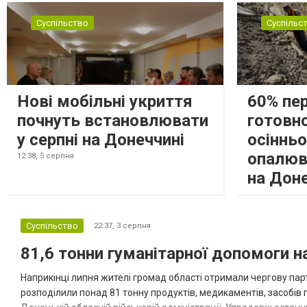
Суспільство
Суспільс
Нові мобільні укриття
60% пе
почнуть встановлювати
готовно
у серпні на Донеччині
осіннь
опалюв
12:38,
5 серпня
на Дон
Суспільство
22:37,
3 серпня
81,6 тонни гуманітарної допомоги 
Наприкінці липня жителі громад області отримали чергову парт
розподілили понад 81 тонну продуктів, медикаментів, засобів г