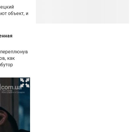
нецкий
ют объект, и
енная
м переплюнув
в, как
ибутор