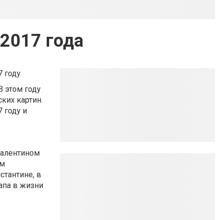
2017 года
 году
 В этом году
ких картин.
 году и
Валентином
ом
тантине, в
апа в жизни