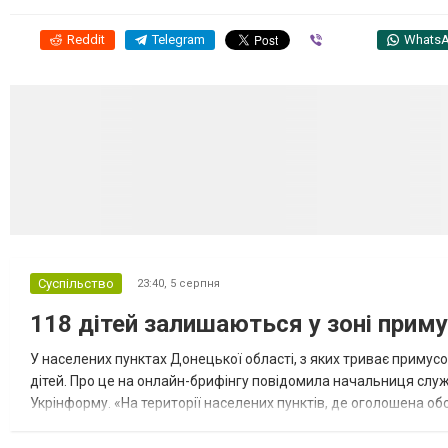
Reddit
Telegram
Viber
Whats
Суспільство
23:40,
5 серпня
118 дітей залишаються у зоні приму
У населених пунктах Донецької області, з яких триває примусо
дітей. Про це на онлайн-брифінгу повідомила начальниця слу
Укрінформу. «На території населених пунктів, де оголошена обо
замінюють, або іншими законними представниками, у 16 населе