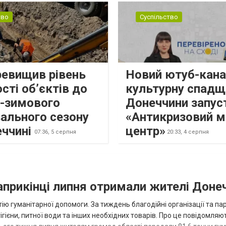
тво
Суспільство
ревищив рівень
Новий ютуб-кана
сті об’єктів до
культурну спадщ
о-зимового
Донеччини запус
ального сезону
«Антикризовий м
еччині
центр»
07:36,
5 серпня
20:33,
4 серпня
наприкінці липня отримали жителі Доне
ію гуманітарної допомоги. За тиждень благодійні організації та па
ігієни, питної води та інших необхідних товарів. Про це повідомляю