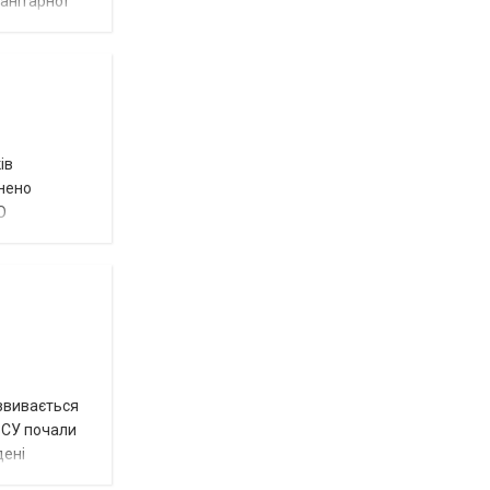
анітарної
ів
внено
О
озвивається
 ЗСУ почали
дені