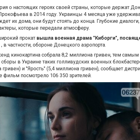
ория о настоящих героях своей страны, которые держат До
Прокофьева в 2014 году. Украинцы 4 месяца уже удержива
 ждет их дома, они будут стоять до конца. Глубокие диалоги,
актеры, которые передали атмосферу.
широкий прокат
вышла военная драма "Киборги", посвящ
е
, в частности, обороне Донецкого аэропорта.
енд кинокартина собрала 8,2 миллиона гривен, тем самы
боры в Украине таких голливудских военных блокбастеро
 гривен) и "Ярость" (5,4 миллиона гривен), сообщает дистр
 фильм посмотрело 106 350 зрителей.