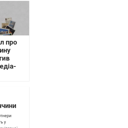
л про
ину
тив
едіа-
ччини
ртнери
ть у