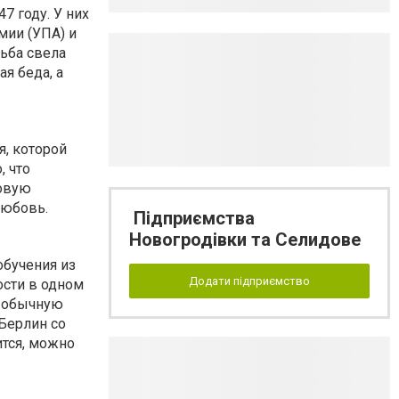
7 году. У них
мии (УПА) и
дьба свела
я беда, а
я, которой
, что
ковую
любовь.
Підприємства
Новогродівки та Селидове
обучения из
Додати підприємство
ости в одном
ы обычную
Берлин со
ится, можно