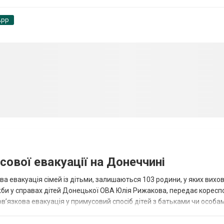
App
сової евакуації на Донеччині
ва евакуація сімей із дітьми, залишаються 103 родини, у яких вихо
жби у справах дітей Донецької ОВА Юлія Рижакова, передає корес
в’язкова евакуація у примусовий спосіб дітей з батьками чи особам
н...