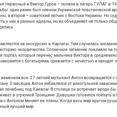
л Червоный и Виктор Гуров – попали в лагерь ГУЛАГ в 194
бы: один ранее был членом Украинской повстанческой ар
ны, а второй – советский летчик с Востока Украины. Но су
ть у них и разные идеалы, но их объединяет не только обща
дились.
авляются на экскурсию в Карпаты. Там случилась аномали
историю человечества. Солнечное затмение повлияло на то
 портал, который перенес мальчика Виктора в средневе
знакомится с богатырями, сражается с нечистью и находит 
 изменила все. 27-летний музыкант Антон возвращается с 
ану. 5 месяцев Антон избавлялся от алкогольной зависим
их лечебниц под Киевом. В столице он встречает вроде б
живет в угрюмой Троещине. Девушка готовится поехать в 
ча с Антоном меняет ее планы. Когда весь мир кругом руш
нный лучший мир.