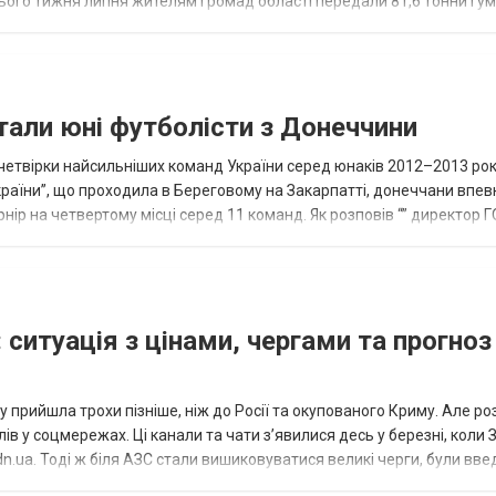
нього тижня липня жителям громад області передали 81,6 тонни гум
и...
тали юні футболісти з Донеччини
етвірки найсильніших команд України серед юнаків 2012–2013 рок
країни”, що проходила в Береговому на Закарпатті, донеччани впе
нір на четвертому місці серед 11 команд. Як розповів “” директор Г
исло, цей результат м...
 ситуація з цінами, чергами та прогноз
 прийшла трохи пізніше, ніж до Росії та окупованого Криму. Але р
в у соцмережах. Ці канали та чати з’явилися десь у березні, коли
.ua. Тоді ж біля АЗС стали вишиковуватися великі черги, були вве
...