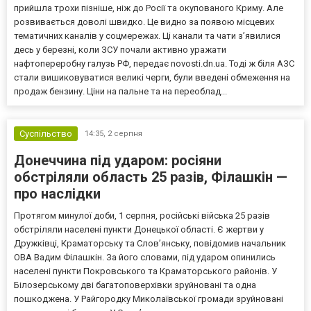
прийшла трохи пізніше, ніж до Росії та окупованого Криму. Але
розвивається доволі швидко. Це видно за появою місцевих
тематичних каналів у соцмережах. Ці канали та чати з’явилися
десь у березні, коли ЗСУ почали активно уражати
нафтопереробну галузь РФ, передає novosti.dn.ua. Тоді ж біля АЗС
стали вишиковуватися великі черги, були введені обмеження на
продаж бензину. Ціни на пальне та на переоблад...
Суспільство
14:35,
2 серпня
Донеччина під ударом: росіяни
обстріляли область 25 разів, Філашкін —
про наслідки
Протягом минулої доби, 1 серпня, російські війська 25 разів
обстріляли населені пункти Донецької області. Є жертви у
Дружківці, Краматорську та Слов’янську, повідомив начальник
ОВА Вадим Філашкін. За його словами, під ударом опинились
населені пункти Покровського та Краматорського районів. У
Білозерському дві багатоповерхівки зруйновані та одна
пошкоджена. У Райгородку Миколаївської громади зруйновані