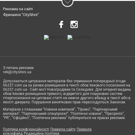
Реклама на сайті
Франшиза "CitySites"
З питань реклами
rek@citysites.ua
Допускається цитування матеріалів без отримання попередньої згоди
06237.com.ua за умови розміщення в тексті обов'язкового посилання на
06237.com.ua - Сайт міст Новогродівки та Селидове. Для інтернет-видань
обов'язкове розміщення прямого, відкритого для пошукових систем
гіперпосилання на цитовані статті не нижче другого абзацу в тексті або в
якості джерела. Порушення виняткових прав переслідується Законом.
Матеріали з плашками "Новини компаній", "Промо", "Партнерський
матеріал", "Партнерський спецпроєкт", "Політичні новини", "Пресреліз",
"PR", "Офіційно", "Політична реклама" публікуються на правах реклами.
Політика конфіденційності
Правила сайту
Правила
класифайд
Редакційна політика