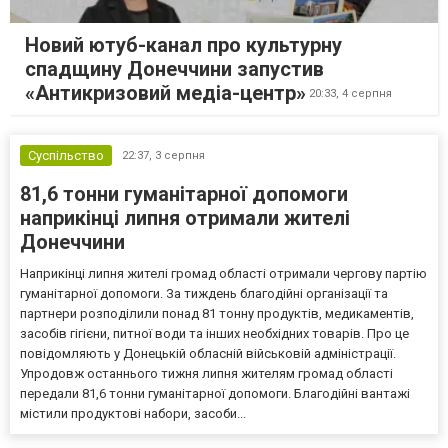
Новий ютуб-канал про культурну
спадщину Донеччини запустив
«Антикризовий медіа-центр»
20:33,
4 серпня
Суспільство
22:37,
3 серпня
81,6 тонни гуманітарної допомоги
наприкінці липня отримали жителі
Донеччини
Наприкінці липня жителі громад області отримали чергову партію
гуманітарної допомоги. За тиждень благодійні організації та
партнери розподілили понад 81 тонну продуктів, медикаментів,
засобів гігієни, питної води та інших необхідних товарів. Про це
повідомляють у Донецькій обласній військовій адміністрації.
Упродовж останнього тижня липня жителям громад області
передали 81,6 тонни гуманітарної допомоги. Благодійні вантажі
містили продуктові набори, засоби...