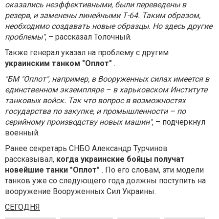
оказались неэффективными, были переведены в
резерв, и заменены линейными Т-64. Таким образом,
необходимо создавать новые образцы. Но здесь другие
проблемы"
, – рассказал Толочный.
Также генерал указал на проблему с другим
украинским танком "Оплот"
.
"БМ "Оплот", например, в Вооруженных силах имеется в
единственном экземпляре – в харьковском Институте
танковых войск. Так что вопрос в возможностях
государства по закупке, и промышленности – по
серийному производству новых машин"
, – подчеркнул
военный.
Ранее секретарь СНБО Александр Турчинов
рассказывал,
когда украинские бойцы получат
новейшие танки "Оплот"
. По его словам, эти модели
танков уже со следующего года должны поступить на
вооружение Вооруженных Сил Украины.
СЕГОДНЯ