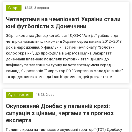
Спорт
12:35,
3 серпня
Четвертими на чемпіонаті України стали
юні футболісти з Донеччини
Збірна команда Донецької області ДЮФК “Альфа” увійшла до
четвірки найсильніших команд України серед юнаків 2012–2013
років народження. У фінальній частині чемпіонату “Золотий
колос України”, що проходила в Береговому на Закарпатті,
донеччани впевнено подолали груповий етап, дійшли до
півфіналу та завершили турнір на четвертому місці серед 11
команд. Як розповів “” директор ГО “Спортивна молодіжна ліга”
та представник команди Іван Коромисло, цей результат м...
Суспільство
18:23,
2 серпня
Окупований Донбас у паливній кризі:
ситуація з цінами, чергами та прогноз
експерта
Паливна криза на тимчасово окуповані території (ТОТ) Донбасу