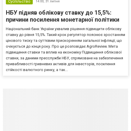
Суспільство
14:00,
31 липня
НБУ підняв облікову ставку до 15,5%:
причини посилення монетарної політики
Національний банк України ухвалив рішення підвищити облікову
ставку до рівня 15,5%. Такий крок регулятор пояснює зростанням
цінового тиску та суттєвим прискоренням загальної інфляції, що
очікується до кінця року. Про це розповідає AgroReview. Мета
підвищення ставки та вплив на економіку Підвищення облікової
ставки, за даними пресслужби НБУ, спрямоване на забезпечення
привабливості гривневих активів для інвесторів, посилення
стійкості валютного ринку, а так...