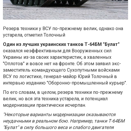
Резерв техники у ВСУ по-прежнему велик, однако она
устарела, отметил Толочный
Один из лучших украинских танков Т-64БМ "Булат"
оказался неэффективным для Вооруженных сил
Украины из-за своих характеристик, а хваленных
"Оплотов" и вовсе нет на фронте. Об этом заявил экс-
заместитель командующего Сухопутными войсками
ВСУ по логистике, генерал-майор Юрий Толочный в
интервью изданию "Оборонно-промышленный курьер".
По его словам, в целом, резерв техники по-прежнему
велик, но вся эта техника устарела, и потенциал
модернизации практически исчерпан.
"Некоторые варианты модернизации оказываются
неудачными в реальном бою. Например, танки Т-64БМ
"Булат" в силу большого веса и слабого двигателя