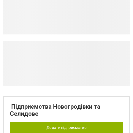
Підприємства Новогродівки та
Селидове
Додати підприємство