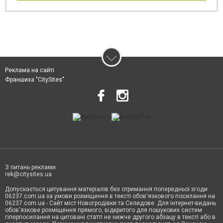
Реклама на сайті
Франшиза "CitySites"
З питань реклами
rek@citysites.ua
Допускається цитування матеріалів без отримання попередньої згоди
06237.com.ua за умови розміщення в тексті обов'язкового посилання на
06237.com.ua - Сайт міст Новогродівки та Селидове. Для інтернет-видань
обов'язкове розміщення прямого, відкритого для пошукових систем
гіперпосилання на цитовані статті не нижче другого абзацу в тексті або в