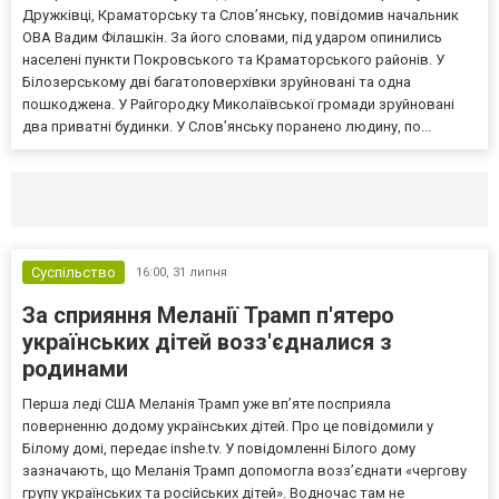
Дружківці, Краматорську та Слов’янську, повідомив начальник
ОВА Вадим Філашкін. За його словами, під ударом опинились
населені пункти Покровського та Краматорського районів. У
Білозерському дві багатоповерхівки зруйновані та одна
пошкоджена. У Райгородку Миколаївської громади зруйновані
два приватні будинки. У Слов’янську поранено людину, по...
Селидово и Новогродовке
Справочная
Так
Суспільство
16:00,
31 липня
За сприяння Меланії Трамп п'ятеро
українських дітей возз'єдналися з
родинами
Перша леді США Меланія Трамп уже впʼяте посприяла
поверненню додому українських дітей. Про це повідомили у
Білому домі, передає inshe.tv. У повідомленні Білого дому
зазначають, що Меланія Трамп допомогла возз’єднати «чергову
групу українських та російських дітей». Водночас там не