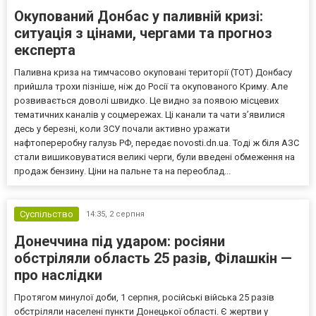
Окупований Донбас у паливній кризі:
ситуація з цінами, чергами та прогноз
експерта
Паливна криза на тимчасово окуповані території (ТОТ) Донбасу
прийшла трохи пізніше, ніж до Росії та окупованого Криму. Але
розвивається доволі швидко. Це видно за появою місцевих
тематичних каналів у соцмережах. Ці канали та чати з’явилися
десь у березні, коли ЗСУ почали активно уражати
нафтопереробну галузь РФ, передає novosti.dn.ua. Тоді ж біля АЗС
стали вишиковуватися великі черги, були введені обмеження на
продаж бензину. Ціни на пальне та на переоблад...
Суспільство
14:35,
2 серпня
Донеччина під ударом: росіяни
обстріляли область 25 разів, Філашкін —
про наслідки
Протягом минулої доби, 1 серпня, російські війська 25 разів
обстріляли населені пункти Донецької області. Є жертви у