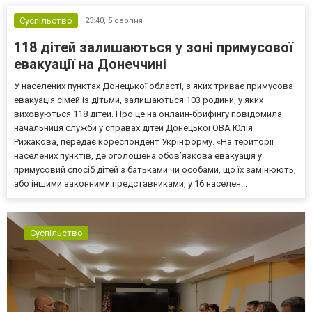
Суспільство
23:40,
5 серпня
118 дітей залишаються у зоні примусової
евакуації на Донеччині
У населених пунктах Донецької області, з яких триває примусова
евакуація сімей із дітьми, залишаються 103 родини, у яких
виховуються 118 дітей. Про це на онлайн-брифінгу повідомила
начальниця служби у справах дітей Донецької ОВА Юлія
Рижакова, передає кореспондент Укрінформу. «На території
населених пунктів, де оголошена обов’язкова евакуація у
примусовий спосіб дітей з батьками чи особами, що їх замінюють,
або іншими законними представниками, у 16 населен...
Суспільство