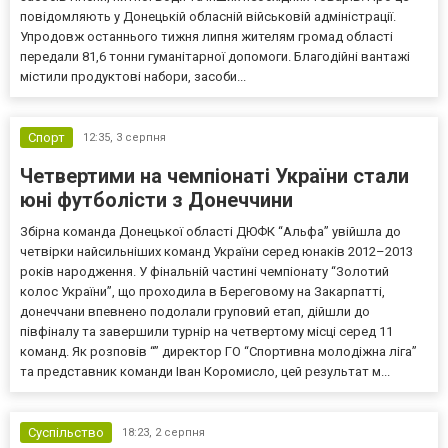
повідомляють у Донецькій обласній військовій адміністрації.
Упродовж останнього тижня липня жителям громад області
передали 81,6 тонни гуманітарної допомоги. Благодійні вантажі
містили продуктові набори, засоби...
Спорт
12:35,
3 серпня
Четвертими на чемпіонаті України стали
юні футболісти з Донеччини
Збірна команда Донецької області ДЮФК “Альфа” увійшла до
четвірки найсильніших команд України серед юнаків 2012–2013
років народження. У фінальній частині чемпіонату “Золотий
колос України”, що проходила в Береговому на Закарпатті,
донеччани впевнено подолали груповий етап, дійшли до
півфіналу та завершили турнір на четвертому місці серед 11
команд. Як розповів “” директор ГО “Спортивна молодіжна ліга”
та представник команди Іван Коромисло, цей результат м...
Суспільство
18:23,
2 серпня