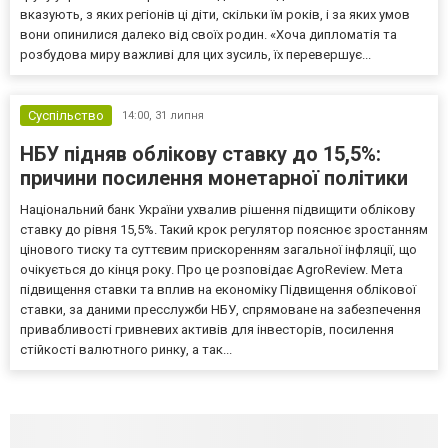
вказують, з яких регіонів ці діти, скільки їм років, і за яких умов
вони опинилися далеко від своїх родин. «Хоча дипломатія та
розбудова миру важливі для цих зусиль, їх перевершує...
Суспільство
14:00,
31 липня
НБУ підняв облікову ставку до 15,5%:
причини посилення монетарної політики
Національний банк України ухвалив рішення підвищити облікову
ставку до рівня 15,5%. Такий крок регулятор пояснює зростанням
цінового тиску та суттєвим прискоренням загальної інфляції, що
очікується до кінця року. Про це розповідає AgroReview. Мета
підвищення ставки та вплив на економіку Підвищення облікової
ставки, за даними пресслужби НБУ, спрямоване на забезпечення
привабливості гривневих активів для інвесторів, посилення
стійкості валютного ринку, а так...