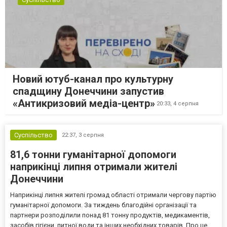
Новий ютуб-канал про культурну
спадщину Донеччини запустив
«Антикризовий медіа-центр»
20:33,
4 серпня
Суспільство
22:37,
3 серпня
81,6 тонни гуманітарної допомоги
наприкінці липня отримали жителі
Донеччини
Наприкінці липня жителі громад області отримали чергову партію
гуманітарної допомоги. За тиждень благодійні організації та
партнери розподілили понад 81 тонну продуктів, медикаментів,
засобів гігієни, питної води та інших необхідних товарів. Про це