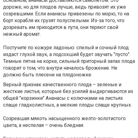
основном, ананасы доставляются самолетом. Это
дороже, но для плодов лучше, ведь привозят их уже
созревшими. Если ананасы привезены по морю, то на
борт корабля их грузят полуспелыми. Из-за того, что
дозревать им приходится в пути, они теряют свой
нежный аромат.
Постучите по кожуре ладонью: спелый и сочный плод
издаст глухой звук, а подсохший будет звучать "пусто".
Темные пятна на корке, сильный приторный запах плода
говорит о том, что внутри началось брожение. Не
должно быть плесени на плодоножке.
Верный признак качественного плода – зеленые и
жесткие листья, которые без усилий выдергиваются из
общей "корзинки" Ананасы с колючками на листьях
слаще гладколистных, а мелкие плоды слаще крупных.
Созревшая мякоть насыщенного желто-золотистого
цвета, а неспелая – очень бледная.