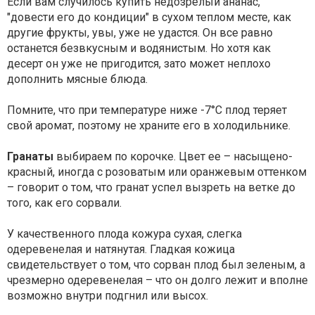
Если вам случилось купить недозрелый ананас,
"довести его до кондиции" в сухом теплом месте, как
другие фрукты, увы, уже не удастся. Он все равно
останется безвкусным и водянистым. Но хотя как
десерт он уже не пригодится, зато может неплохо
дополнить мясные блюда.
Помните, что при температуре ниже -7°С плод теряет
свой аромат, поэтому не храните его в холодильнике.
Гранаты
выбираем по корочке. Цвет ее – насыщено-
красный, иногда с розоватым или оранжевым оттенком
– говорит о том, что гранат успел вызреть на ветке до
того, как его сорвали.
У качественного плода кожура сухая, слегка
одеревенелая и натянутая. Гладкая кожица
свидетельствует о том, что сорван плод был зеленым, а
чрезмерно одеревенелая – что он долго лежит и вполне
возможно внутри подгнил или высох.