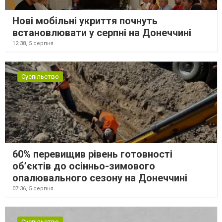
Нові мобільні укриття почнуть
встановлювати у серпні на Донеччині
12:38,
5 серпня
Суспільство
60% перевищив рівень готовності
об’єктів до осінньо-зимового
опалювального сезону на Донеччині
07:36,
5 серпня
Суспільство