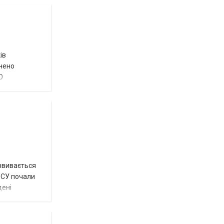
ів
внено
О
озвивається
 ЗСУ почали
дені