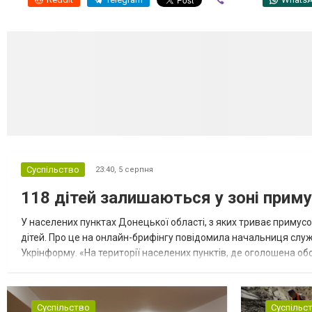
Суспільство
23:40,
5 серпня
118 дітей залишаються у зоні приму
У населених пунктах Донецької області, з яких триває примусо
дітей. Про це на онлайн-брифінгу повідомила начальниця слу
Укрінформу. «На території населених пунктів, де оголошена обо
замінюють, або іншими законними представниками, у 16 населе
Суспільство
Суспільс