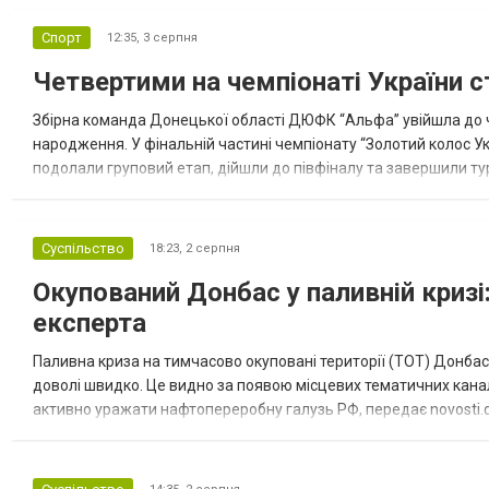
Спорт
12:35,
3 серпня
Четвертими на чемпіонаті України с
Збірна команда Донецької області ДЮФК “Альфа” увійшла до ч
народження. У фінальній частині чемпіонату “Золотий колос У
подолали груповий етап, дійшли до півфіналу та завершили тур
“Спортивна молодіжна ліга” та представник команди Іван Кором
Суспільство
18:23,
2 серпня
Окупований Донбас у паливній кризі:
експерта
Паливна криза на тимчасово окуповані території (ТОТ) Донбасу
доволі швидко. Це видно за появою місцевих тематичних каналі
активно уражати нафтопереробну галузь РФ, передає novosti.dn
обмеження на продаж бензину. Ціни на пальне та на переоблад