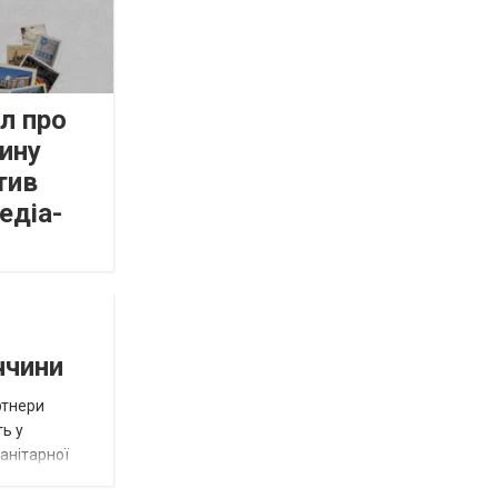
л про
ину
тив
едіа-
ччини
ртнери
ть у
анітарної