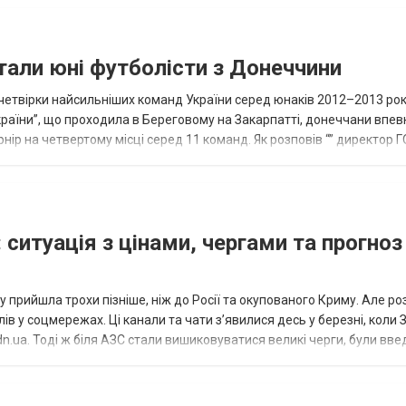
тали юні футболісти з Донеччини
етвірки найсильніших команд України серед юнаків 2012–2013 рок
країни”, що проходила в Береговому на Закарпатті, донеччани впе
нір на четвертому місці серед 11 команд. Як розповів “” директор Г
исло, цей результат м...
 ситуація з цінами, чергами та прогноз
 прийшла трохи пізніше, ніж до Росії та окупованого Криму. Але р
в у соцмережах. Ці канали та чати з’явилися десь у березні, коли
.ua. Тоді ж біля АЗС стали вишиковуватися великі черги, були вве
...