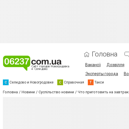
Головна
Вакансії
Дозвілля
Эксперты города
Во
С
Селидово и Новогродовке
С
Справочная
Т
Такси
Головна
Новини
Суспільство новини
Что приготовить на завтрак