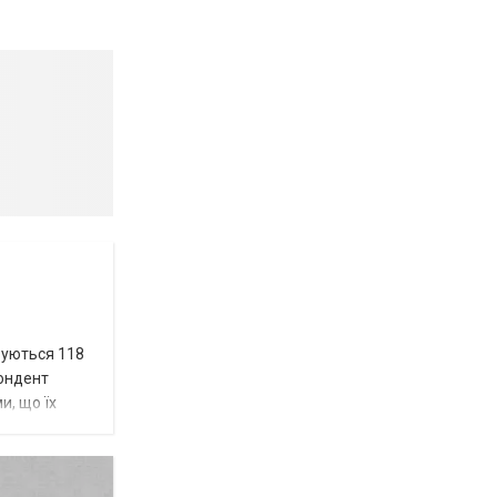
вуються 118
пондент
и, що їх