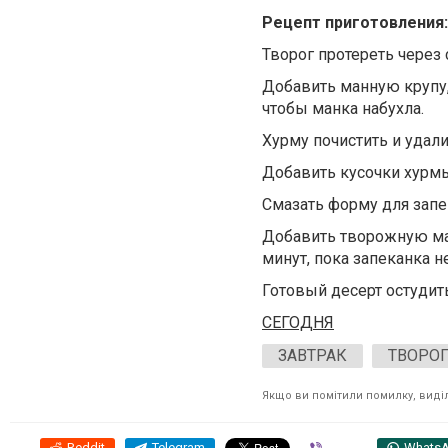
Рецепт приготовления:
Творог протереть через 
Добавить манную крупу, 
чтобы манка набухла.
Хурму почистить и удал
Добавить кусочки хурм
Смазать форму для запе
Добавить творожную мас
минут, пока запеканка н
Готовый десерт остудит
СЕГОДНЯ
ЗАВТРАК
ТВОРО
Якщо ви помітили помилку, виділі
Reddit
Telegram
Viber
Whats