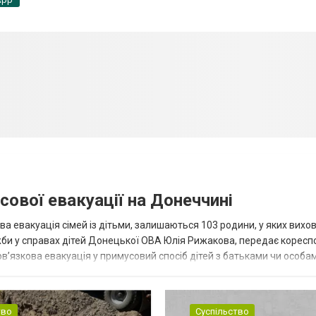
сової евакуації на Донеччині
ва евакуація сімей із дітьми, залишаються 103 родини, у яких вихо
жби у справах дітей Донецької ОВА Юлія Рижакова, передає корес
в’язкова евакуація у примусовий спосіб дітей з батьками чи особам
н...
тво
Суспільство