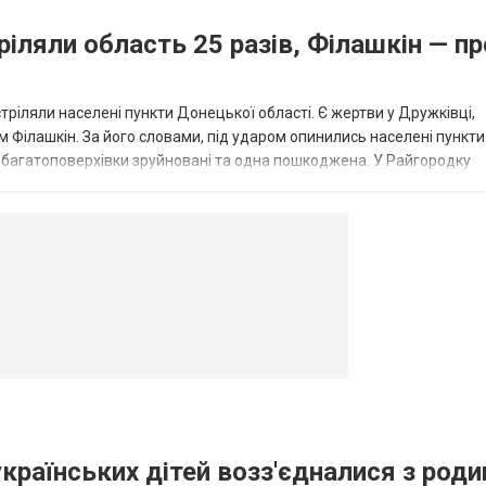
ріляли область 25 разів, Філашкін — пр
стріляли населені пункти Донецької області. Є жертви у Дружківці,
 Філашкін. За його словами, під ударом опинились населені пункти
і багатоповерхівки зруйновані та одна пошкоджена. У Райгородку
в’янську поранено людину, по...
овогродовке
Справочная
Такси
українських дітей возз'єдналися з род