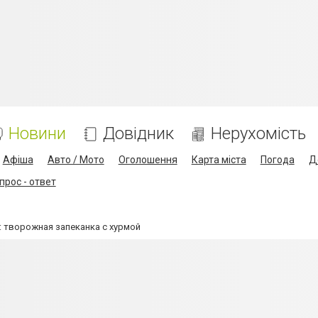
Новини
Довідник
Нерухомість
Афіша
Авто / Мото
Оголошення
Карта міста
Погода
Д
прос - ответ
: творожная запеканка с хурмой