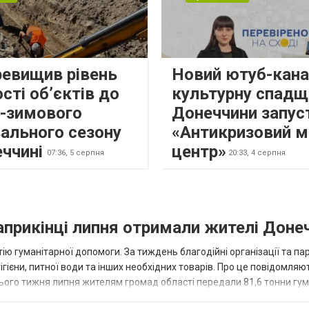
ревищив рівень
Новий ютуб-кана
сті об’єктів до
культурну спадщ
о-зимового
Донеччини запус
ального сезону
«Антикризовий м
еччині
центр»
07:36,
5 серпня
20:33,
4 серпня
наприкінці липня отримали жителі Доне
ію гуманітарної допомоги. За тиждень благодійні організації та па
ігієни, питної води та інших необхідних товарів. Про це повідомляю
нього тижня липня жителям громад області передали 81,6 тонни гум
и...