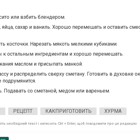
сито или взбить блендером.
яйца, сахар и ваниль. Хорошо перемешать и оставить смес
ить косточки. Нарезать мякоть мелкими кубиками.
ы к остальным ингредиентам и хорошо перемешать.
кания маслом и присыпать манкой.
су и распределить сверху сметану. Готовить в духовке ок
е подрумянится.
ь. Подавать со сметаной, мeдом или вареньем.
Г
РЕЦЕПТ
КАКПРИГОТОВИТЬ
ХУРМА
ть необхідний текст і натисніть Ctrl + Enter, щоб повідомити про це редакцію
App