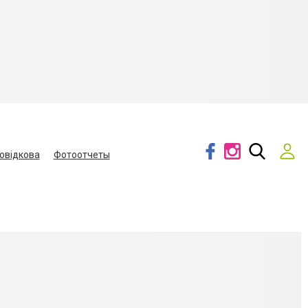
овідкова
Фотоотчеты