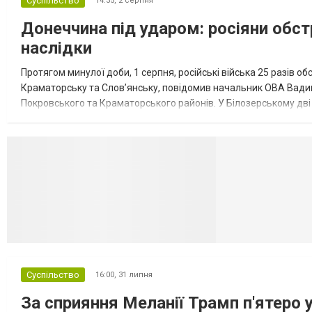
Суспільство
14:35,
2 серпня
Донеччина під ударом: росіяни обст
наслідки
Протягом минулої доби, 1 серпня, російські війська 25 разів об
Краматорську та Слов’янську, повідомив начальник ОВА Вадим
Покровського та Краматорського районів. У Білозерському дв
Миколаївської громади зруйновані два приватні будинки. У Сло
Селидово и Н
Суспільство
16:00,
31 липня
За сприяння Меланії Трамп п'ятеро 