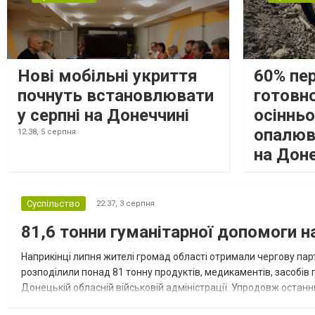
Нові мобільні укриття
60% пе
почнуть встановлювати
готовно
у серпні на Донеччині
осіннь
опалюв
12:38,
5 серпня
на Дон
Суспільство
22:37,
3 серпня
81,6 тонни гуманітарної допомоги 
Наприкінці липня жителі громад області отримали чергову парт
розподілили понад 81 тонну продуктів, медикаментів, засобів г
Донецькій обласній військовій адміністрації. Упродовж остан
допомоги. Благодійні вантажі містили продуктові набори, засоб