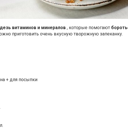
адезь витаминов и минералов
, которые помогают
бороть
 можно приготовить очень вкусную творожную запеканку.
ана + для посыпки
.
л.