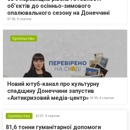
об’єктів до осінньо-зимового
опалювального сезону на Донеччині
07:36,
5 серпня
Суспільство
Новий ютуб-канал про культурну
спадщину Донеччини запустив
«Антикризовий медіа-центр»
20:33,
4 серпня
Суспільство
22:37,
3 серпня
81,6 тонни гуманітарної допомоги