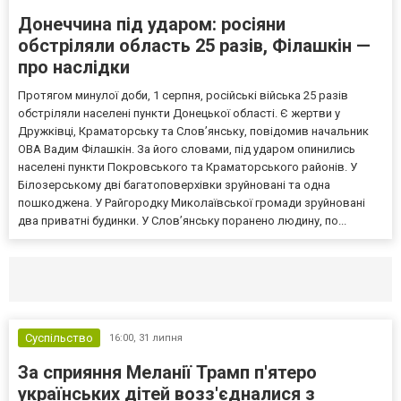
Донеччина під ударом: росіяни
обстріляли область 25 разів, Філашкін —
про наслідки
Протягом минулої доби, 1 серпня, російські війська 25 разів
обстріляли населені пункти Донецької області. Є жертви у
Дружківці, Краматорську та Слов’янську, повідомив начальник
ОВА Вадим Філашкін. За його словами, під ударом опинились
населені пункти Покровського та Краматорського районів. У
Білозерському дві багатоповерхівки зруйновані та одна
пошкоджена. У Райгородку Миколаївської громади зруйновані
два приватні будинки. У Слов’янську поранено людину, по...
Селидово и Новогродовке
Справочная
Так
Суспільство
16:00,
31 липня
За сприяння Меланії Трамп п'ятеро
українських дітей возз'єдналися з