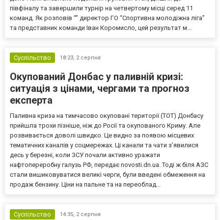
півфіналу та завершили турнір на четвертому місці серед 11
команд. Як розповів “” директор ГО “Спортивна молодіжна ліга”
та представник команди Іван Коромисло, цей результат м...
Суспільство
18:23,
2 серпня
Окупований Донбас у паливній кризі:
ситуація з цінами, чергами та прогноз
експерта
Паливна криза на тимчасово окуповані території (ТОТ) Донбасу
прийшла трохи пізніше, ніж до Росії та окупованого Криму. Але
розвивається доволі швидко. Це видно за появою місцевих
тематичних каналів у соцмережах. Ці канали та чати з’явилися
десь у березні, коли ЗСУ почали активно уражати
нафтопереробну галузь РФ, передає novosti.dn.ua. Тоді ж біля АЗС
стали вишиковуватися великі черги, були введені обмеження на
продаж бензину. Ціни на пальне та на переоблад...
Суспільство
14:35,
2 серпня