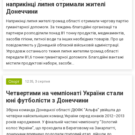
наприкінці липня отримали жителі
Донеччини
Наприкінці липня жителі громад області отримали чергову партію
гуманітарної допомоги. За тиждень благодійні організації та
партнери розподілили понад 81 тонну продуктів, медикаментів,
засобів гігієни, питної води та інших необхідних товарів. Про це
повідомляють у Донецькій обласній військовій адміністрації.
Упродовж останнього тижня липня жителям громад області
передали 81,6 тонни гуманітарної допомоги. Благодійні вантажі
містили продуктові набори, засоби...
Спорт
12:35,
3 серпня
Четвертими на чемпіонаті України стали
юні футболісти з Донеччини
Збірна команда Донецької області ДЮФК “Альфа” увійшла до
четвірки найсильніших команд України серед юнаків 2012–2013
років народження. У фінальній частині чемпіонату “Золотий
колос України”, що проходила в Береговому на Закарпатті,
донеччани впевнено подолали груповий етап, дійшли до