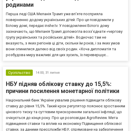
родинами
Перша леді США Меланія Трамп уже впʼяте посприяла
поверненню додому українських дітей. Про це повідомили у
Білому домі, передає inshe.tv. У повідомленні Білого дому
зазначають, що Меланія Трамп допомогла возз’єднати «чергову
групу українських та російських дітей». Водночас там не
вказують, з яких регіонів ці діти, скільки їм років, і за яких умов
вони опинилися далеко від своїх родин. «Хоча дипломатія та
розбудова миру важливі для цих зусиль, їх перевершує...
Суспільство
14:00,
31 липня
НБУ підняв облікову ставку до 15,5%:
причини посилення монетарної політики
Національний банк України ухвалив рішення підвищити облікову
ставку до рівня 15,5%. Такий крок регулятор пояснює зростанням
цінового тиску та суттєвим прискоренням загальної інфляції, що
очікується до кінця року. Про це розповідає AgroReview. Мета
підвищення ставки та вплив на економіку Підвищення облікової
ставки, за даними пресслужби НБУ, спрямоване на забезпечення