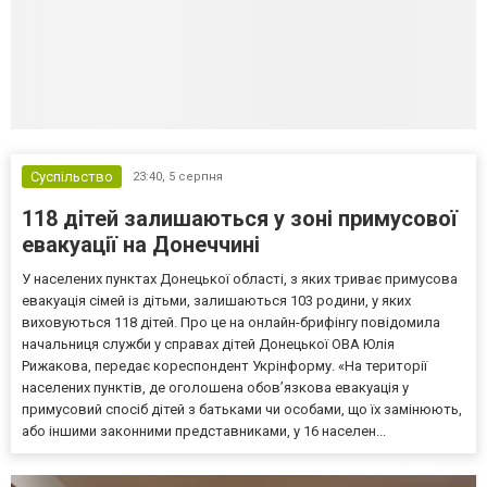
Суспільство
23:40,
5 серпня
118 дітей залишаються у зоні примусової
евакуації на Донеччині
У населених пунктах Донецької області, з яких триває примусова
евакуація сімей із дітьми, залишаються 103 родини, у яких
виховуються 118 дітей. Про це на онлайн-брифінгу повідомила
начальниця служби у справах дітей Донецької ОВА Юлія
Рижакова, передає кореспондент Укрінформу. «На території
населених пунктів, де оголошена обов’язкова евакуація у
примусовий спосіб дітей з батьками чи особами, що їх замінюють,
або іншими законними представниками, у 16 населен...