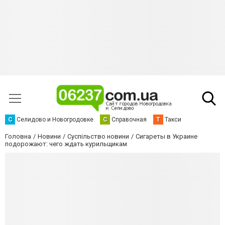
С
Селидово и Новогродовке
С
Справочная
Т
Такси
Головна
Новини
Суспільство новини
Сигареты в Украине
подорожают: чего ждать курильщикам