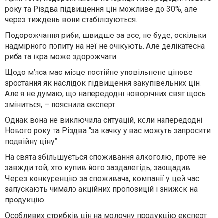
року та Різдва підвищення цін можливе до 30%, але
через тиждень вони стабілізуються.
Подорожчання
риби
, швидше за все, не буде, оскільки
надмірного попиту на неї не очікують. Але делікатесна
риба та ікра може здорожчати.
Щодо
м’яса
має місце постійне уповільнене цінове
зростання як наслідок підвищення закупівельних цін.
Але я не думаю, що напередодні новорічних свят щось
зміниться, – пояснила експерт.
Однак вона не виключила ситуацій, коли напередодні
Нового року та Різдва “за качку у вас можуть запросити
подвійну ціну”.
На свята збільшується споживання
алкоголю
, проте не
завжди той, хто купив його заздалегідь, заощадив.
Через конкуренцію за споживача, компанії у цей час
запускають чимало акційних пропозицій і знижок на
продукцію.
Особливих стрибків цін на
молочну продукцію
експерт