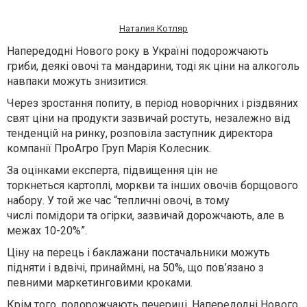
Наталия Котляр
Напередодні Нового року в Україні подорожчають
гриби, деякі овочі та мандарини, тоді як ціни на алкоголь
навпаки можуть знизитися.
Через зростання попиту, в період новорічних і різдвяних
свят ціни на продукти зазвичай ростуть, незалежно від
тенденцій на ринку, розповіла заступник директора
компанії ПроАгро Груп Марія Колесник.
За оцінками експерта, підвищення цін не
торкнеться
картоплі
,
моркви
та інших овочів борщового
набору. У той же час “тепличні овочі, в тому
числі
помідори
та
огірки
, зазвичай дорожчають, але в
межах 10-20%”.
Ціну на
перець
і
баклажани
постачальники можуть
підняти і вдвічі, принаймні, на 50%, що пов’язано з
певними маркетинговими кроками.
Крім того, подорожчають
печериці
. Напередодні Нового