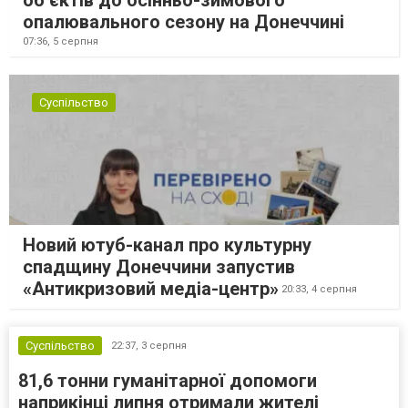
об’єктів до осінньо-зимового
опалювального сезону на Донеччині
07:36,
5 серпня
Суспільство
Новий ютуб-канал про культурну
спадщину Донеччини запустив
«Антикризовий медіа-центр»
20:33,
4 серпня
Суспільство
22:37,
3 серпня
81,6 тонни гуманітарної допомоги
наприкінці липня отримали жителі