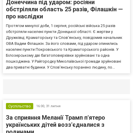
Донеччина під ударом: росіяни
обстріляли область 25 разів, Філашкін —
про наслідки
Протягом минулої доби, 1 серпня, російські війська 25 разів
обстріляли населені пункти Донецької області. Є жертви у
Дружківці, Краматорську та Слов’янську, повідомив начальник
ОВА Вадим Філашкін. За його словами, під ударом опинились
населені пункти Покровського та Краматорського районів. У
Білозерському дві багатоповерхівки зруйновані та одна
пошкоджена. У Райгородку Миколаївської громади зруйновані
два приватні будинки. У Слов’янську поранено людину, по...
Селидово и Новогродовке
Справочная
Так
Суспільство
16:00,
31 липня
За сприяння Меланії Трамп п'ятеро
українських дітей возз'єдналися з
родинами