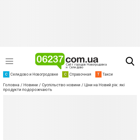
С
Селидово и Новогродовке
С
Справочная
Т
Такси
Головна
Новини
Суспільство новини
Ціни на Новий рік: які
продукти подорожчають