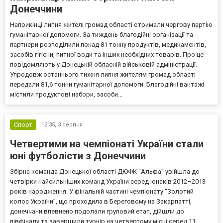
Донеччини
Наприкінці липня жителі громад області отримали чергову партію
гуманітарної допомоги. За тиждень благодійні організації та
партнери розподілили понад 81 тонну продуктів, медикаментів,
засобів гігієни, питної води та інших необхідних товарів. Про це
повідомляють у Донецькій обласній військовій адміністрації.
Упродовж останнього тижня липня жителям громад області
передали 81,6 тонни гуманітарної допомоги. Благодійні вантажі
містили продуктові набори, засоби...
Спорт
12:35,
3 серпня
Четвертими на чемпіонаті України стали
юні футболісти з Донеччини
Збірна команда Донецької області ДЮФК “Альфа” увійшла до
четвірки найсильніших команд України серед юнаків 2012–2013
років народження. У фінальній частині чемпіонату “Золотий
колос України”, що проходила в Береговому на Закарпатті,
донеччани впевнено подолали груповий етап, дійшли до
півфіналу та завершили турнір на четвертому місці серед 11