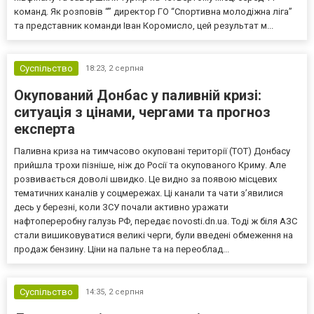
команд. Як розповів “” директор ГО “Спортивна молодіжна ліга”
та представник команди Іван Коромисло, цей результат м...
Суспільство
18:23,
2 серпня
Окупований Донбас у паливній кризі:
ситуація з цінами, чергами та прогноз
експерта
Паливна криза на тимчасово окуповані території (ТОТ) Донбасу
прийшла трохи пізніше, ніж до Росії та окупованого Криму. Але
розвивається доволі швидко. Це видно за появою місцевих
тематичних каналів у соцмережах. Ці канали та чати з’явилися
десь у березні, коли ЗСУ почали активно уражати
нафтопереробну галузь РФ, передає novosti.dn.ua. Тоді ж біля АЗС
стали вишиковуватися великі черги, були введені обмеження на
продаж бензину. Ціни на пальне та на переоблад...
Суспільство
14:35,
2 серпня