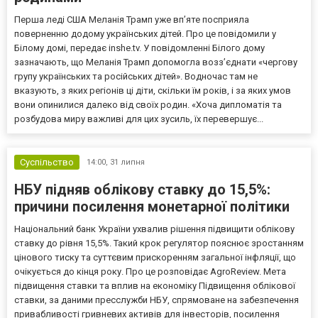
Перша леді США Меланія Трамп уже впʼяте посприяла
поверненню додому українських дітей. Про це повідомили у
Білому домі, передає inshe.tv. У повідомленні Білого дому
зазначають, що Меланія Трамп допомогла возз’єднати «чергову
групу українських та російських дітей». Водночас там не
вказують, з яких регіонів ці діти, скільки їм років, і за яких умов
вони опинилися далеко від своїх родин. «Хоча дипломатія та
розбудова миру важливі для цих зусиль, їх перевершує...
Суспільство
14:00,
31 липня
НБУ підняв облікову ставку до 15,5%:
причини посилення монетарної політики
Національний банк України ухвалив рішення підвищити облікову
ставку до рівня 15,5%. Такий крок регулятор пояснює зростанням
цінового тиску та суттєвим прискоренням загальної інфляції, що
очікується до кінця року. Про це розповідає AgroReview. Мета
підвищення ставки та вплив на економіку Підвищення облікової
ставки, за даними пресслужби НБУ, спрямоване на забезпечення
привабливості гривневих активів для інвесторів, посилення