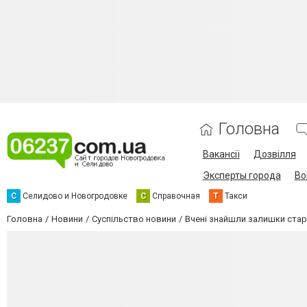
Головна
Вакансії
Дозвілля
Эксперты города
Во
С
Селидово и Новогродовке
С
Справочная
Т
Такси
Головна
Новини
Суспільство новини
Вчені знайшли залишки стар