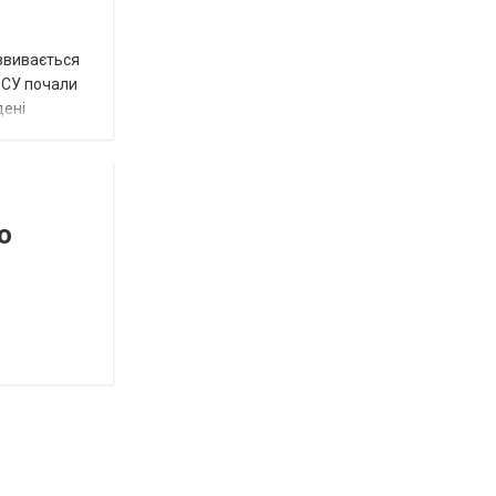
озвивається
 ЗСУ почали
дені
о