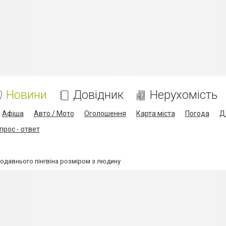
Новини
Довідник
Нерухомість
Афіша
Авто / Мото
Оголошення
Карта міста
Погода
Д
прос - ответ
одавнього пінгвіна розміром з людину