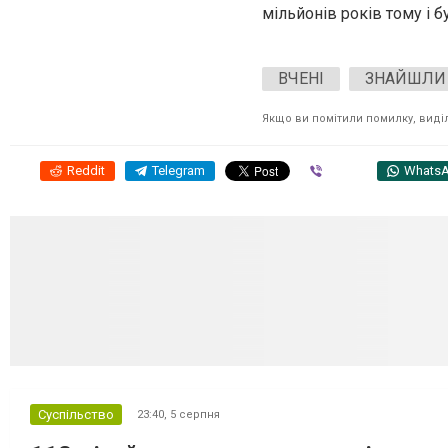
мільйонів років тому і 
ВЧЕНІ
ЗНАЙШЛИ
Якщо ви помітили помилку, виділі
Reddit
Telegram
Viber
Whats
Суспільство
23:40,
5 серпня