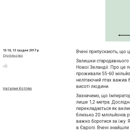
15:10,
13 грудня 2017 р.
Вчені припускають, що ц
Суспільство
Залишки стародавнього п
Нової Зеландії. Про це п
проживали 55-60 мільйо
нелітаючий птах важив б
висоті людини.
Наталия Котляр
Зазначимо, що Імператор
лише 1,2 метра. Дослідн
перекладається як велик
близько 20 млільйонів р
важко боротися за їжу. 
в Європі. Вчені знайшли