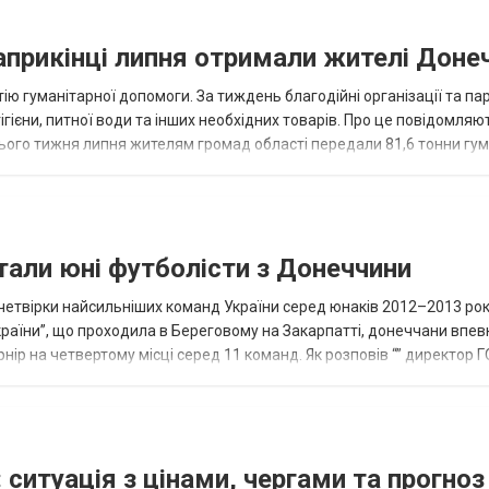
наприкінці липня отримали жителі Доне
ію гуманітарної допомоги. За тиждень благодійні організації та па
ігієни, питної води та інших необхідних товарів. Про це повідомляю
нього тижня липня жителям громад області передали 81,6 тонни гум
и...
тали юні футболісти з Донеччини
етвірки найсильніших команд України серед юнаків 2012–2013 рок
країни”, що проходила в Береговому на Закарпатті, донеччани впе
нір на четвертому місці серед 11 команд. Як розповів “” директор Г
исло, цей результат м...
 ситуація з цінами, чергами та прогноз