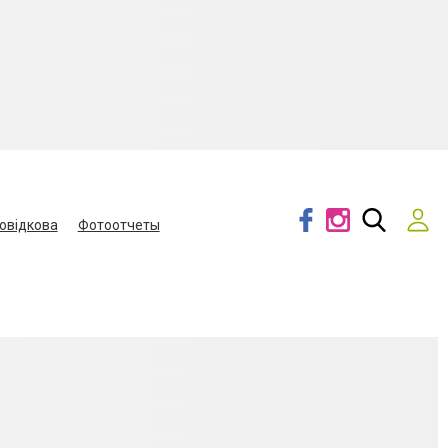
овідкова
Фотоотчеты