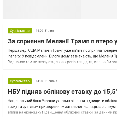
Суспільство
16:00,
31 липня
За сприяння Меланії Трамп п'ятеро 
Перша леді США Меланія Трамп уже впʼяте посприяла повернен
inshe.tv. У повідомленні Білого дому зазначають, що Меланія Т
Водночас там не вказують, з яких регіонів ці діти, скільки їм р
розбудова миру важливі для цих зусиль, їх перевершує...
Суспільство
14:00,
31 липня
НБУ підняв облікову ставку до 15,5
Національний банк України ухвалив рішення підвищити обліков
тиску та суттєвим прискоренням загальної інфляції, що очікує
вплив на економіку Підвищення облікової ставки, за даними 