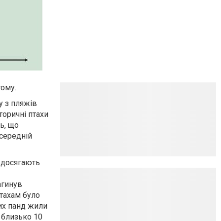
тому.
у з пляжів
торичні птахи
ь, що
 середній
, досягають
агинув
птахам було
их панд жили
 близько 10