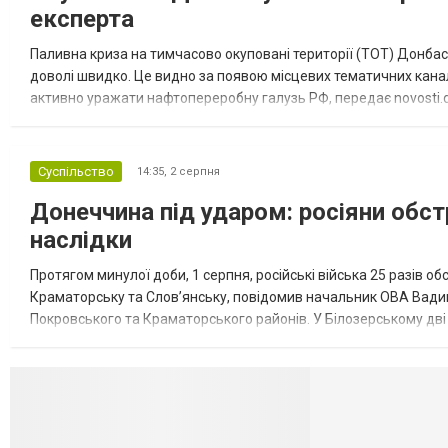
експерта
Паливна криза на тимчасово окуповані території (ТОТ) Донбасу
доволі швидко. Це видно за появою місцевих тематичних каналі
активно уражати нафтопереробну галузь РФ, передає novosti.dn
обмеження на продаж бензину. Ціни на пальне та на переоблад
Суспільство
14:35,
2 серпня
Донеччина під ударом: росіяни обст
наслідки
Протягом минулої доби, 1 серпня, російські війська 25 разів об
Краматорську та Слов’янську, повідомив начальник ОВА Вадим
Покровського та Краматорського районів. У Білозерському дв
Миколаївської громади зруйновані два приватні будинки. У Сло
Селидово и Н