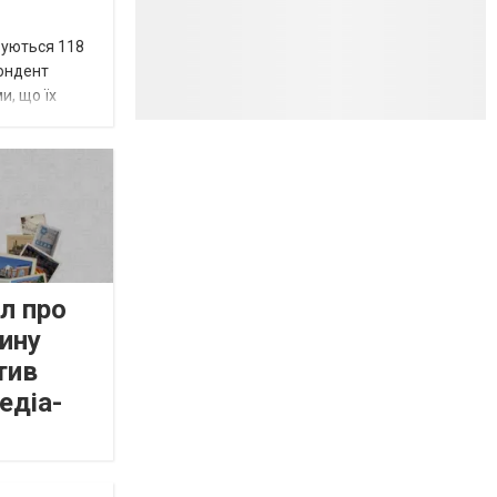
вуються 118
пондент
и, що їх
л про
ину
тив
едіа-