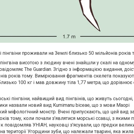
і пінгвіни проживали на Землі близько 50 мільйонів років 
інгвіна висотою з людину вчені знайшли у скалі на одном
овідомляє The Guardian. Згідно з інформацією видання, доіс
нів років тому. Вимірювання фрагментів скелета показуют
лизько 100 кг і мав довжину тіла 1,77 метра, що дорівнює
ські пінгвіни, найвищий вид пінгвінів, що живуть сьогодні
ики назвали новий вид Kumimanu biceae, що з мови Маорі
ий міфологічний монстр. Вчені припускають, що цей вид з
оків тому, коли почали з’являтися морські ссавці, з якими 
Як повідомляв УНІАН, науковці з'ясували, що предки велик
 на території Угорщини зуби, що належали тварині, яка жила