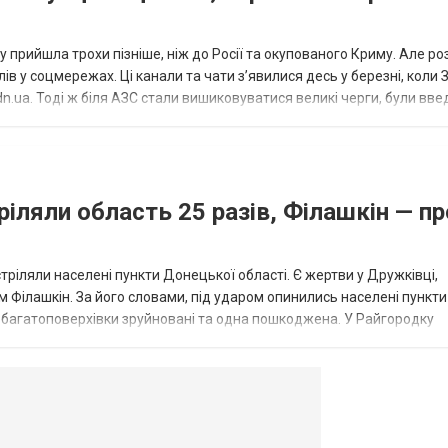
 прийшла трохи пізніше, ніж до Росії та окупованого Криму. Але р
в у соцмережах. Ці канали та чати з’явилися десь у березні, коли
.ua. Тоді ж біля АЗС стали вишиковуватися великі черги, були вве
...
ріляли область 25 разів, Філашкін — пр
стріляли населені пункти Донецької області. Є жертви у Дружківці,
 Філашкін. За його словами, під ударом опинились населені пункти
і багатоповерхівки зруйновані та одна пошкоджена. У Райгородку
в’янську поранено людину, по...
овогродовке
Справочная
Такси