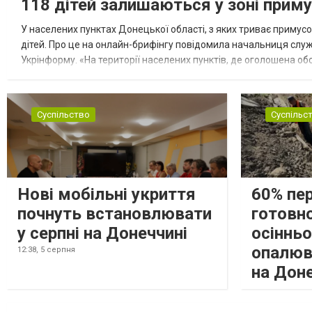
118 дітей залишаються у зоні приму
У населених пунктах Донецької області, з яких триває примусо
дітей. Про це на онлайн-брифінгу повідомила начальниця слу
Укрінформу. «На території населених пунктів, де оголошена обо
замінюють, або іншими законними представниками, у 16 населе
Суспільство
Суспільс
Нові мобільні укриття
60% пе
почнуть встановлювати
готовно
у серпні на Донеччині
осіннь
опалюв
12:38,
5 серпня
на Дон