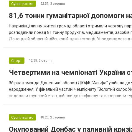
Суспільство
22:37,
3 серпня
81,6 тонни гуманітарної допомоги 
Наприкінці липня жителі громад області отримали чергову парт
розподілили понад 81 тонну продуктів, медикаментів, засобів г
Донецькій обласній військовій адміністрації. Упродовж остан
допомоги. Благодійні вантажі містили продуктові набори, засоб
Спорт
12:35,
3 серпня
Четвертими на чемпіонаті України с
Збірна команда Донецької області ДЮФК “Альфа” увійшла до ч
народження. У фінальній частині чемпіонату “Золотий колос У
подолали груповий етап, дійшли до півфіналу та завершили тур
“Спортивна молодіжна ліга” та представник команди Іван Кором
Суспільство
18:23,
2 серпня
Окупований Донбас у паливній кризі: