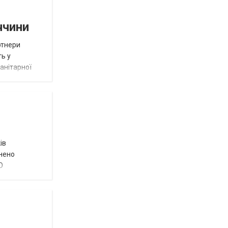
ччини
ртнери
ть у
анітарної
ів
внено
О