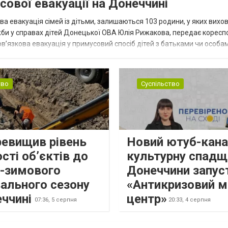
сової евакуації на Донеччині
ва евакуація сімей із дітьми, залишаються 103 родини, у яких вихо
жби у справах дітей Донецької ОВА Юлія Рижакова, передає корес
в’язкова евакуація у примусовий спосіб дітей з батьками чи особам
н...
тво
Суспільство
ревищив рівень
Новий ютуб-кана
сті об’єктів до
культурну спадщ
о-зимового
Донеччини запус
ального сезону
«Антикризовий м
еччині
центр»
07:36,
5 серпня
20:33,
4 серпня