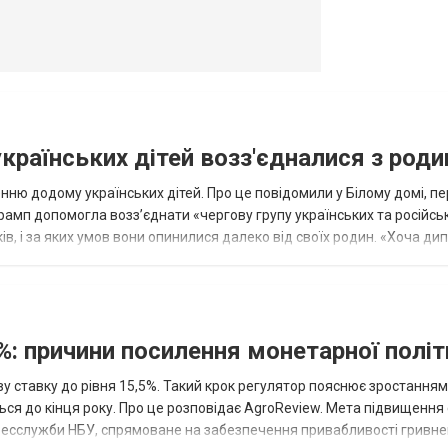
українських дітей возз'єдналися з род
ню додому українських дітей. Про це повідомили у Білому домі, п
рамп допомогла возз’єднати «чергову групу українських та російськ
оків, і за яких умов вони опинилися далеко від своїх родин. «Хоча ди
%: причини посилення монетарної полі
у ставку до рівня 15,5%. Такий крок регулятор пояснює зростанням
ться до кінця року. Про це розповідає AgroReview. Мета підвищення
пресслужби НБУ, спрямоване на забезпечення привабливості гривне