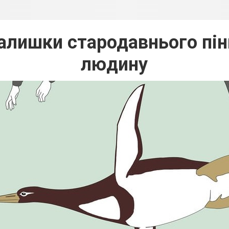
алишки стародавнього пін
людину