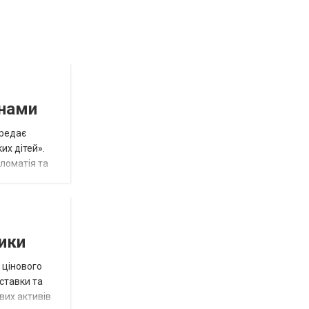
инами
ередає
их дітей».
пломатія та
тики
 цінового
 ставки та
вих активів