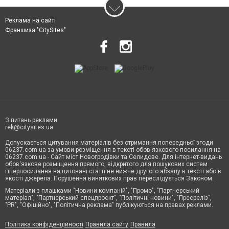
Реклама на сайті
Франшиза "CitySites"
З питань реклами
rek@citysites.ua
Допускається цитування матеріалів без отримання попередньої згоди
06237.com.ua за умови розміщення в тексті обов'язкового посилання на
06237.com.ua - Сайт міст Новогродівки та Селидове. Для інтернет-видань
обов'язкове розміщення прямого, відкритого для пошукових систем
гіперпосилання на цитовані статті не нижче другого абзацу в тексті або в
якості джерела. Порушення виняткових прав переслідується Законом.
Матеріали з плашками "Новини компаній", "Промо", "Партнерський
матеріал", "Партнерський спецпроєкт", "Політичні новини", "Пресреліз",
"PR", "Офіційно", "Політична реклама" публікуються на правах реклами.
Політика конфіденційності
Правила сайту
Правила