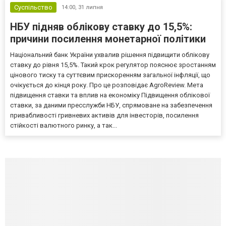
Суспільство
14:00,
31 липня
НБУ підняв облікову ставку до 15,5%:
причини посилення монетарної політики
Національний банк України ухвалив рішення підвищити облікову
ставку до рівня 15,5%. Такий крок регулятор пояснює зростанням
цінового тиску та суттєвим прискоренням загальної інфляції, що
очікується до кінця року. Про це розповідає AgroReview. Мета
підвищення ставки та вплив на економіку Підвищення облікової
ставки, за даними пресслужби НБУ, спрямоване на забезпечення
привабливості гривневих активів для інвесторів, посилення
стійкості валютного ринку, а так...