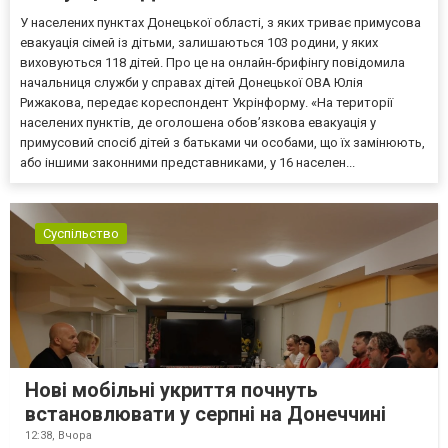
У населених пунктах Донецької області, з яких триває примусова
евакуація сімей із дітьми, залишаються 103 родини, у яких
виховуються 118 дітей. Про це на онлайн-брифінгу повідомила
начальниця служби у справах дітей Донецької ОВА Юлія
Рижакова, передає кореспондент Укрінформу. «На території
населених пунктів, де оголошена обов’язкова евакуація у
примусовий спосіб дітей з батьками чи особами, що їх замінюють,
або іншими законними представниками, у 16 населен...
Суспільство
Нові мобільні укриття почнуть
встановлювати у серпні на Донеччині
12:38,
Вчора