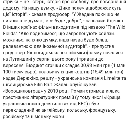
стрічка – це істерн, історія про свободу, про повернення
додому. На нашу думку, «Дике поле» відображає суть
цієї історії", - сказав продюсер. "У Жадана поки що не
питали, але думаю, все буде добре", - зазначив Яценко.
В інших країнах фільм виходитиме під назвою "The Wild
Fields". "Але подивимося, що запропонують сейлзи,
можливо, на їхню думку, інша назва буде більш
релевантною для іноземної аудиторії", - припустив
продюсер. Як повідомлялося, зйомки фільму почалися
на Луганщині у серпні цього року і тривали до
вересеня. Бюджет стрічки складає 30,98 млн грн (1 млн
100 тисяч євро), половину із цих коштів (15,49 млн грн)
надає Держкіно, решту - українська компанія Limelite та
швейцарська Film Brut. Жадан опублікував
«Ворошиловград» у 2010 році. Роман отримав кілька
престижних літературних премій (у тому числі «Краща
українська книга десятиліття» від BBC) і був
перекладений на англійську, польську, французьку,
російську та німецьку мови.