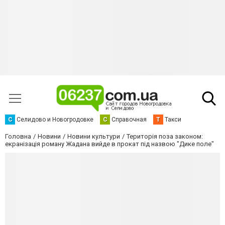
С
Селидово и Новогродовке
С
Справочная
Т
Такси
Головна
Новини
Новини культури
Територія поза законом:
екранізація роману Жадана вийде в прокат під назвою "Дике поле"