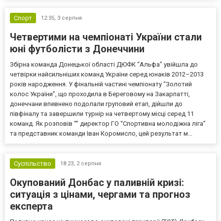
Спорт
12:35,
3 серпня
Четвертими на чемпіонаті України стали
юні футболісти з Донеччини
Збірна команда Донецької області ДЮФК “Альфа” увійшла до
четвірки найсильніших команд України серед юнаків 2012–2013
років народження. У фінальній частині чемпіонату “Золотий
колос України”, що проходила в Береговому на Закарпатті,
донеччани впевнено подолали груповий етап, дійшли до
півфіналу та завершили турнір на четвертому місці серед 11
команд. Як розповів “” директор ГО “Спортивна молодіжна ліга”
та представник команди Іван Коромисло, цей результат м...
Суспільство
18:23,
2 серпня
Окупований Донбас у паливній кризі:
ситуація з цінами, чергами та прогноз
експерта