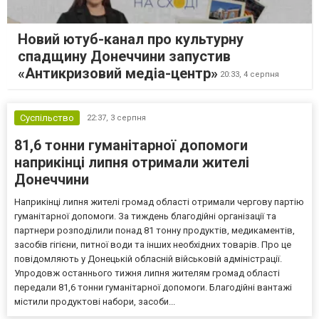
Новий ютуб-канал про культурну
спадщину Донеччини запустив
«Антикризовий медіа-центр»
20:33,
4 серпня
Суспільство
22:37,
3 серпня
81,6 тонни гуманітарної допомоги
наприкінці липня отримали жителі
Донеччини
Наприкінці липня жителі громад області отримали чергову партію
гуманітарної допомоги. За тиждень благодійні організації та
партнери розподілили понад 81 тонну продуктів, медикаментів,
засобів гігієни, питної води та інших необхідних товарів. Про це
повідомляють у Донецькій обласній військовій адміністрації.
Упродовж останнього тижня липня жителям громад області
передали 81,6 тонни гуманітарної допомоги. Благодійні вантажі
містили продуктові набори, засоби...