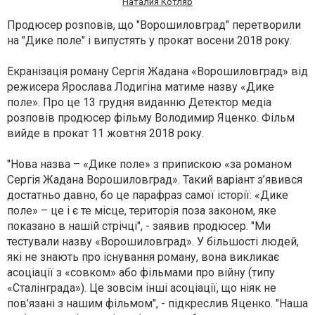
Наталия Котляр
Продюсер розповів, що "Ворошиловград" перетворили
на "Дике поле" і випустять у прокат восени 2018 року.
Екранізація роману Сергія Жадана «Ворошиловград» від
режисера Ярослава Лодигіна матиме назву «Дике
поле». Про це 13 грудня виданню Детектор медіа
розповів продюсер фільму Володимир Яценко. Фільм
вийде в прокат 11 жовтня 2018 року.
"Нова назва – «Дике поле» з припискою «за романом
Сергія Жадана Ворошиловград». Такий варіант з’явився
достатньо давно, бо це парафраз самої історії: «Дике
поле» – це і є те місце, територія поза законом, яке
показано в нашій стрічці", - заявив продюсер. "Ми
тестували назву «Ворошиловград». У більшості людей,
які не знають про існування роману, вона викликає
асоціації з «совком» або фільмами про війну (типу
«Сталінграда»). Це зовсім інші асоціації, що ніяк не
пов’язані з нашим фільмом", - підкреслив Яценко. "Наша