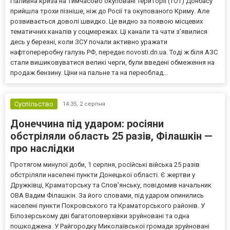
Паливна криза на тимчасово окуповані території (ТОТ) Донбасу
прийшла трохи пізніше, ніж до Росії та окупованого Криму. Але
розвивається доволі швидко. Це видно за появою місцевих
тематичних каналів у соцмережах. Ці канали та чати з’явилися
десь у березні, коли ЗСУ почали активно уражати
нафтопереробну галузь РФ, передає novosti.dn.ua. Тоді ж біля АЗС
стали вишиковуватися великі черги, були введені обмеження на
продаж бензину. Ціни на пальне та на переоблад...
Суспільство
14:35,
2 серпня
Донеччина під ударом: росіяни
обстріляли область 25 разів, Філашкін —
про наслідки
Протягом минулої доби, 1 серпня, російські війська 25 разів
обстріляли населені пункти Донецької області. Є жертви у
Дружківці, Краматорську та Слов’янську, повідомив начальник
ОВА Вадим Філашкін. За його словами, під ударом опинились
населені пункти Покровського та Краматорського районів. У
Білозерському дві багатоповерхівки зруйновані та одна
пошкоджена. У Райгородку Миколаївської громади зруйновані