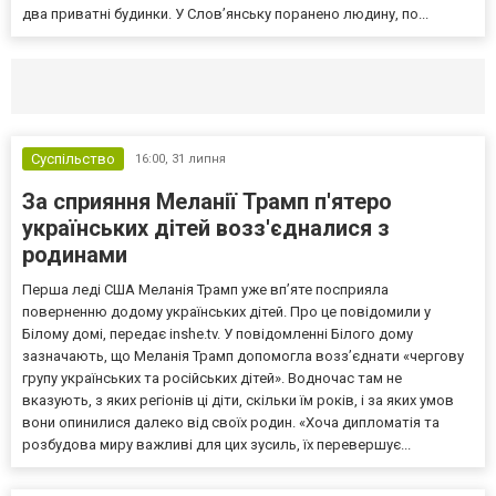
два приватні будинки. У Слов’янську поранено людину, по...
Селидово и Новогродовке
Справочная
Так
Суспільство
16:00,
31 липня
За сприяння Меланії Трамп п'ятеро
українських дітей возз'єдналися з
родинами
Перша леді США Меланія Трамп уже впʼяте посприяла
поверненню додому українських дітей. Про це повідомили у
Білому домі, передає inshe.tv. У повідомленні Білого дому
зазначають, що Меланія Трамп допомогла возз’єднати «чергову
групу українських та російських дітей». Водночас там не
вказують, з яких регіонів ці діти, скільки їм років, і за яких умов
вони опинилися далеко від своїх родин. «Хоча дипломатія та
розбудова миру важливі для цих зусиль, їх перевершує...