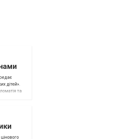
инами
ередає
их дітей».
пломатія та
тики
 цінового