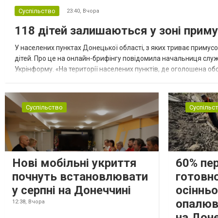
Суспільство
23:40,
Вчора
118 дітей залишаються у зоні приму
У населених пунктах Донецької області, з яких триває примусо
дітей. Про це на онлайн-брифінгу повідомила начальниця слу
Укрінформу. «На території населених пунктів, де оголошена обо
замінюють, або іншими законними представниками, у 16 населе
Суспільство
Суспільс
Нові мобільні укриття
60% пе
почнуть встановлювати
готовно
у серпні на Донеччині
осіннь
опалюв
12:38,
Вчора
на Дон