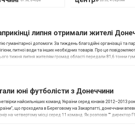
07:36,
Вчора
20:33,
4 серпня
наприкінці липня отримали жителі Доне
ію гуманітарної допомоги. За тиждень благодійні організації та па
ігієни, питної води та інших необхідних товарів. Про це повідомляю
нього тижня липня жителям громад області передали 81,6 тонни гум
и...
тали юні футболісти з Донеччини
етвірки найсильніших команд України серед юнаків 2012–2013 рок
країни”, що проходила в Береговому на Закарпатті, донеччани впе
нір на четвертому місці серед 11 команд. Як розповів “” директор Г
исло, цей результат м...