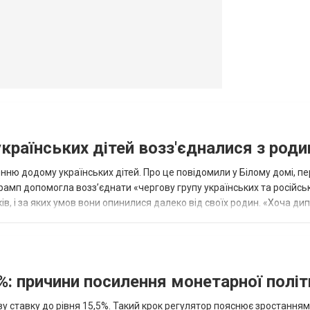
українських дітей возз'єдналися з род
ню додому українських дітей. Про це повідомили у Білому домі, п
рамп допомогла возз’єднати «чергову групу українських та російськ
оків, і за яких умов вони опинилися далеко від своїх родин. «Хоча ди
%: причини посилення монетарної полі
у ставку до рівня 15,5%. Такий крок регулятор пояснює зростанням