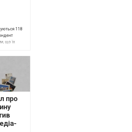
вуються 118
пондент
и, що їх
л про
ину
тив
едіа-