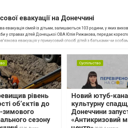
сової евакуації на Донеччині
ва евакуація сімей із дітьми, залишаються 103 родини, у яких вихо
жби у справах дітей Донецької ОВА Юлія Рижакова, передає корес
в’язкова евакуація у примусовий спосіб дітей з батьками чи особам
н...
тво
Суспільство
ревищив рівень
Новий ютуб-кана
сті об’єктів до
культурну спадщ
о-зимового
Донеччини запус
ального сезону
«Антикризовий м
еччині
центр»