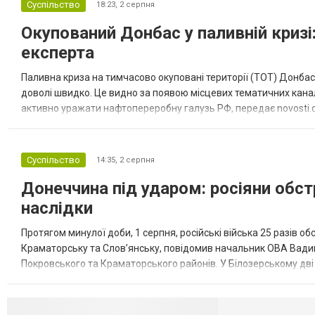
Суспільство
18:23,
2 серпня
Окупований Донбас у паливній кризі:
експерта
Паливна криза на тимчасово окуповані території (ТОТ) Донбасу
доволі швидко. Це видно за появою місцевих тематичних каналі
активно уражати нафтопереробну галузь РФ, передає novosti.dn
обмеження на продаж бензину. Ціни на пальне та на переоблад
Суспільство
14:35,
2 серпня
Донеччина під ударом: росіяни обст
наслідки
Протягом минулої доби, 1 серпня, російські війська 25 разів об
Краматорську та Слов’янську, повідомив начальник ОВА Вадим
Покровського та Краматорського районів. У Білозерському дв
Миколаївської громади зруйновані два приватні будинки. У Сло
Селидово и Н