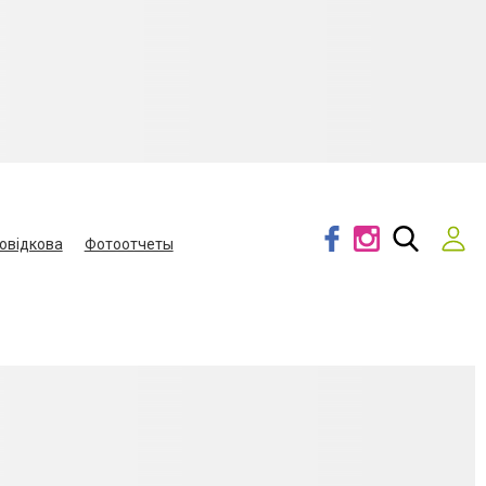
овідкова
Фотоотчеты