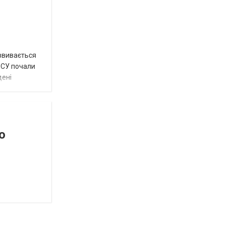
озвивається
 ЗСУ почали
дені
о