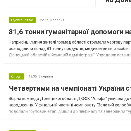
Суспільство
22:37,
3 серпня
81,6 тонни гуманітарної допомоги 
Наприкінці липня жителі громад області отримали чергову парт
розподілили понад 81 тонну продуктів, медикаментів, засобів г
Донецькій обласній військовій адміністрації. Упродовж остан
допомоги. Благодійні вантажі містили продуктові набори, засоб
Спорт
12:35,
3 серпня
Четвертими на чемпіонаті України с
Збірна команда Донецької області ДЮФК “Альфа” увійшла до ч
народження. У фінальній частині чемпіонату “Золотий колос У
подолали груповий етап, дійшли до півфіналу та завершили тур
“Спортивна молодіжна ліга” та представник команди Іван Кором