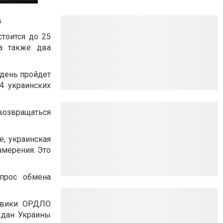
в
тоится до 25
 а также два
 день пройдет
4 украинских
 возвращаться
е, украинская
амерения. Это
прос обмена
евики ОРДЛО
ждан Украины