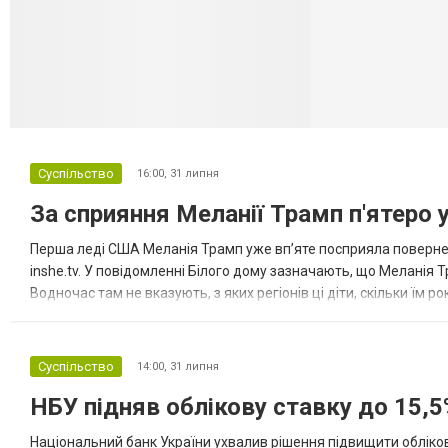
Суспільство
16:00,
31 липня
За сприяння Меланії Трамп п'ятеро 
Перша леді США Меланія Трамп уже впʼяте посприяла повернен
inshe.tv. У повідомленні Білого дому зазначають, що Меланія Т
Водночас там не вказують, з яких регіонів ці діти, скільки їм р
розбудова миру важливі для цих зусиль, їх перевершує...
Суспільство
14:00,
31 липня
НБУ підняв облікову ставку до 15,5
Національний банк України ухвалив рішення підвищити обліков