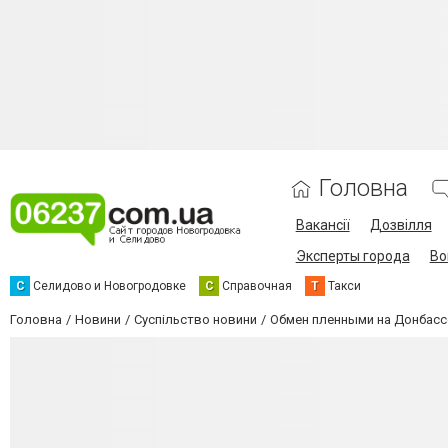
Головна
Вакансії
Дозвілля
Эксперты города
Во
С
Селидово и Новогродовке
С
Справочная
Т
Такси
Головна
Новини
Суспільство новини
Обмен пленными на Донбасс