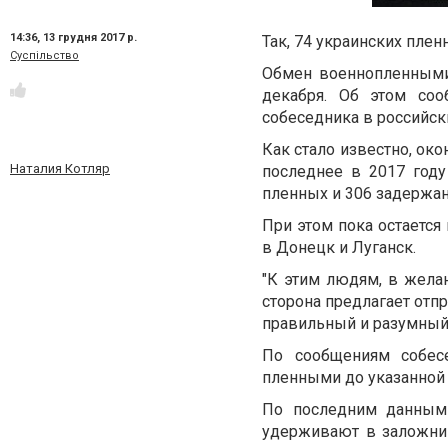
14:36,
13 грудня 2017 р.
Так, 74 украинских пле
Суспільство
Обмен военнопленными
декабря. Об этом соо
собеседника в российск
Как стало известно, ок
Наталия Котляр
последнее в 2017 году
пленных и 306 задержан
При этом пока остается
в Донецк и Луганск.
"К этим людям, в жела
сторона предлагает отп
правильный и разумный х
По сообщениям собес
пленными до указанной 
По последним данным
удерживают в заложник