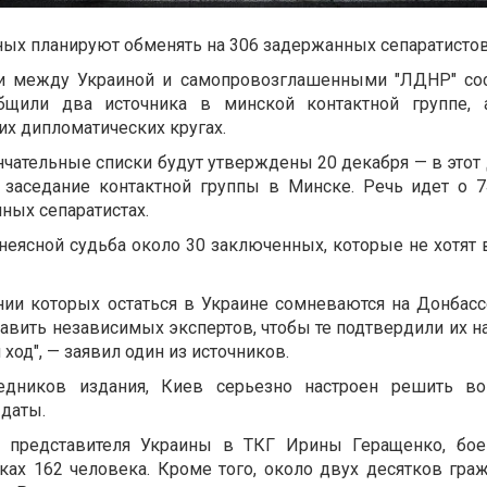
нных планируют обменять на 306 задержанных сепаратисто
 между Украиной и самопровозглашенными "ЛДНР" сос
бщили два источника в минской контактной группе,
их дипломатических кругах.
ончательные списки будут утверждены 20 декабря — в этот
 заседание контактной группы в Минске. Речь идет о 7
ных сепаратистах.
 неясной судьба около 30 заключенных, которые не хотят
нии которых остаться в Украине сомневаются на Донбасс
равить независимых экспертов, чтобы те подтвердили их н
од", — заявил один из источников.
едников издания, Киев серьезно настроен решить во
даты.
 представителя Украины в ТКГ Ирины Геращенко, бо
ах 162 человека. Кроме того, около двух десятков гра