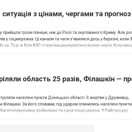
 ситуація з цінами, чергами та прогноз
 прийшла трохи пізніше, ніж до Росії та окупованого Криму. Але р
в у соцмережах. Ці канали та чати з’явилися десь у березні, коли
.ua. Тоді ж біля АЗС стали вишиковуватися великі черги, були вве
...
ріляли область 25 разів, Філашкін — пр
стріляли населені пункти Донецької області. Є жертви у Дружківці,
 Філашкін. За його словами, під ударом опинились населені пункти
і багатоповерхівки зруйновані та одна пошкоджена. У Райгородку
в’янську поранено людину, по...
овогродовке
Справочная
Такси