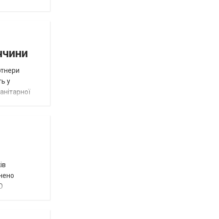
ччини
ртнери
ть у
анітарної
ів
внено
О