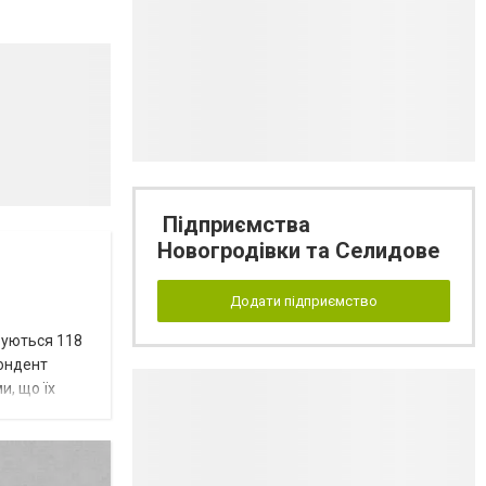
Підприємства
Новогродівки та Селидове
Додати підприємство
вуються 118
пондент
и, що їх