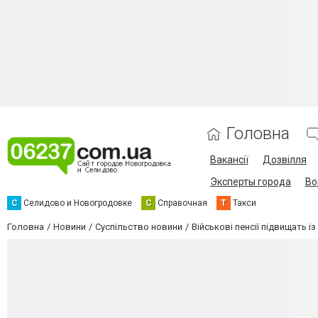
Головна
Вакансії
Дозвілля
Эксперты города
Во
С
Селидово и Новогродовке
С
Справочная
Т
Такси
Головна
Новини
Суспільство новини
Військові пенсії підвищать із 