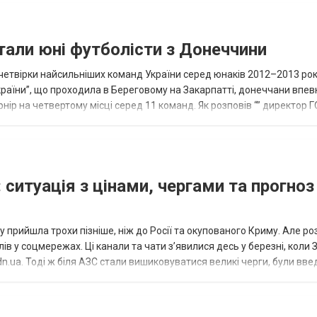
тали юні футболісти з Донеччини
етвірки найсильніших команд України серед юнаків 2012–2013 рок
країни”, що проходила в Береговому на Закарпатті, донеччани впе
нір на четвертому місці серед 11 команд. Як розповів “” директор Г
исло, цей результат м...
 ситуація з цінами, чергами та прогноз
 прийшла трохи пізніше, ніж до Росії та окупованого Криму. Але р
в у соцмережах. Ці канали та чати з’явилися десь у березні, коли
.ua. Тоді ж біля АЗС стали вишиковуватися великі черги, були вве
...