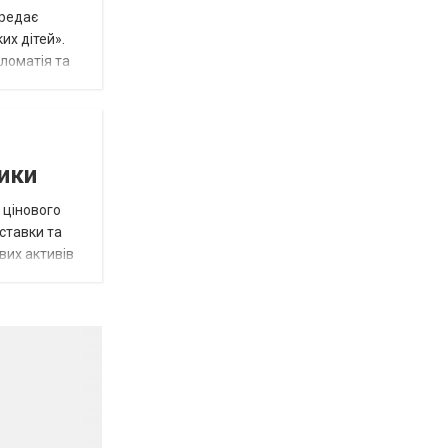
ередає
их дітей».
пломатія та
тики
 цінового
 ставки та
вих активів