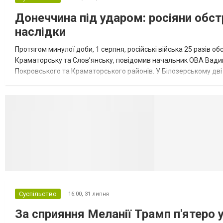
Донеччина під ударом: росіяни обст
наслідки
Протягом минулої доби, 1 серпня, російські війська 25 разів об
Краматорську та Слов’янську, повідомив начальник ОВА Вадим
Покровського та Краматорського районів. У Білозерському дв
Миколаївської громади зруйновані два приватні будинки. У Сло
Селидово и Н
Суспільство
16:00,
31 липня
За сприяння Меланії Трамп п'ятеро 