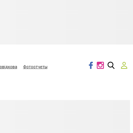
овідкова
Фотоотчеты