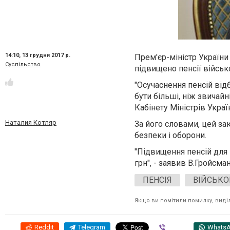
14:10,
13 грудня 2017 р.
Прем'єр-міністр України
Суспільство
підвищено пенсії військо
"Осучаснення пенсій від
бути більші, ніж звичайн
Кабінету Міністрів Украї
Наталия Котляр
За його словами, цей за
безпеки і оборони.
"Підвищення пенсій для 
грн", - заявив В.Гройсман
ПЕНСІЯ
ВІЙСЬКО
Якщо ви помітили помилку, виділі
Reddit
Telegram
Viber
Whats