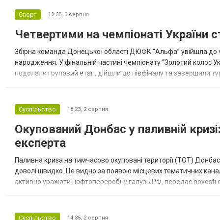
Спорт
12:35,
3 серпня
Четвертими на чемпіонаті України с
Збірна команда Донецької області ДЮФК “Альфа” увійшла до ч
народження. У фінальній частині чемпіонату “Золотий колос У
подолали груповий етап, дійшли до півфіналу та завершили тур
“Спортивна молодіжна ліга” та представник команди Іван Кором
Суспільство
18:23,
2 серпня
Окупований Донбас у паливній кризі:
експерта
Паливна криза на тимчасово окуповані території (ТОТ) Донбасу
доволі швидко. Це видно за появою місцевих тематичних каналі
активно уражати нафтопереробну галузь РФ, передає novosti.dn
обмеження на продаж бензину. Ціни на пальне та на переоблад
Суспільство
14:35,
2 серпня