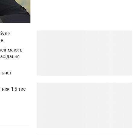
 буде
н.
нсії мають
засідання
льної
іж 1,5 тис.