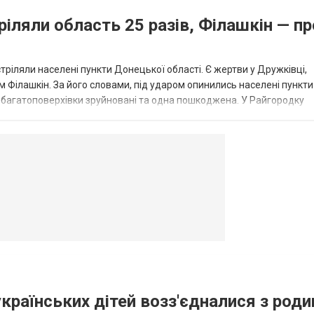
ріляли область 25 разів, Філашкін — пр
стріляли населені пункти Донецької області. Є жертви у Дружківці,
 Філашкін. За його словами, під ударом опинились населені пункти
і багатоповерхівки зруйновані та одна пошкоджена. У Райгородку
в’янську поранено людину, по...
овогродовке
Справочная
Такси
українських дітей возз'єдналися з род