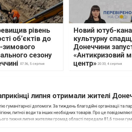
ревищив рівень
Новий ютуб-кана
сті об’єктів до
культурну спадщ
о-зимового
Донеччини запус
ального сезону
«Антикризовий м
еччині
центр»
07:36,
5 серпня
20:33,
4 серпня
наприкінці липня отримали жителі Доне
ію гуманітарної допомоги. За тиждень благодійні організації та па
ігієни, питної води та інших необхідних товарів. Про це повідомляю
нього тижня липня жителям громад області передали 81,6 тонни гум
и...