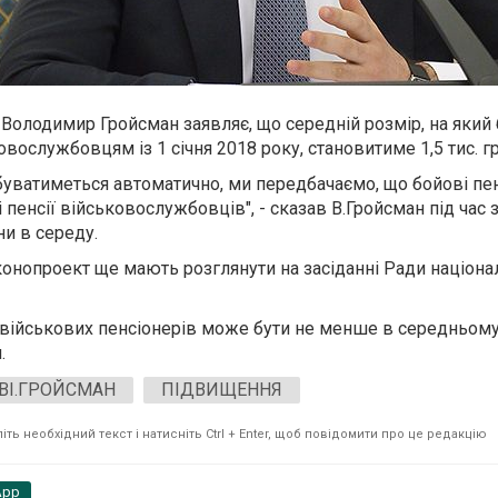
 Володимир Гройсман заявляє, що середній розмір, на який
вослужбовцям із 1 січня 2018 року, становитиме 1,5 тис. гр
буватиметься автоматично, ми передбачаємо, що бойові пе
і пенсії військовослужбовців", - сказав В.Гройсман під час 
ни в середу.
конопроект ще мають розглянути на засіданні Ради націона
військових пенсіонерів може бути не менше в середньому н
.
ВІ.ГРОЙСМАН
ПІДВИЩЕННЯ
ть необхідний текст і натисніть Ctrl + Enter, щоб повідомити про це редакцію
App