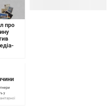
л про
ину
тив
едіа-
ччини
ртнери
ть у
анітарної