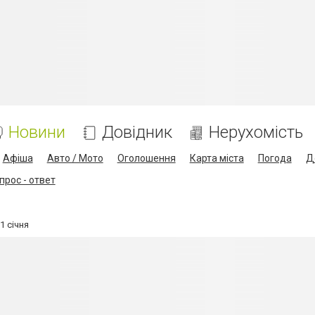
Новини
Довідник
Нерухомість
Афіша
Авто / Мото
Оголошення
Карта міста
Погода
Д
прос - ответ
1 січня