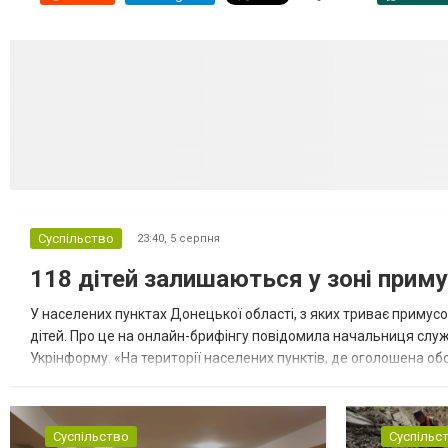
Суспільство
23:40,
5 серпня
118 дітей залишаються у зоні приму
У населених пунктах Донецької області, з яких триває примусо
дітей. Про це на онлайн-брифінгу повідомила начальниця слу
Укрінформу. «На території населених пунктів, де оголошена обо
замінюють, або іншими законними представниками, у 16 населе
Суспільство
Суспільс