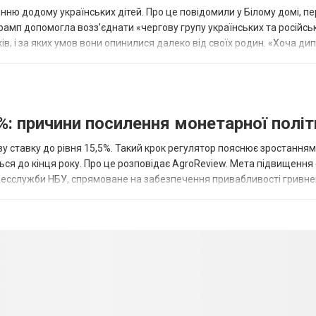
ню додому українських дітей. Про це повідомили у Білому домі, п
рамп допомогла возз’єднати «чергову групу українських та російськ
оків, і за яких умов вони опинилися далеко від своїх родин. «Хоча ди
%: причини посилення монетарної полі
у ставку до рівня 15,5%. Такий крок регулятор пояснює зростанням
ться до кінця року. Про це розповідає AgroReview. Мета підвищення
пресслужби НБУ, спрямоване на забезпечення привабливості гривне