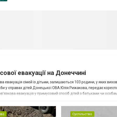
сової евакуації на Донеччині
ва евакуація сімей із дітьми, залишаються 103 родини, у яких вихо
жби у справах дітей Донецької ОВА Юлія Рижакова, передає корес
в’язкова евакуація у примусовий спосіб дітей з батьками чи особам
н...
тво
Суспільство