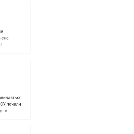
ів
внено
О
озвивається
 ЗСУ почали
дені