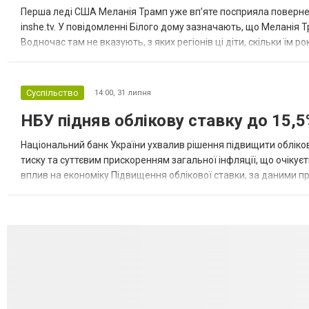
Перша леді США Меланія Трамп уже впʼяте посприяла повернен
inshe.tv. У повідомленні Білого дому зазначають, що Меланія Т
Водночас там не вказують, з яких регіонів ці діти, скільки їм р
розбудова миру важливі для цих зусиль, їх перевершує...
Суспільство
14:00,
31 липня
НБУ підняв облікову ставку до 15,5
Національний банк України ухвалив рішення підвищити обліков
тиску та суттєвим прискоренням загальної інфляції, що очікує
вплив на економіку Підвищення облікової ставки, за даними 
для інвесторів, посилення стійкості валютного ринку, а так...