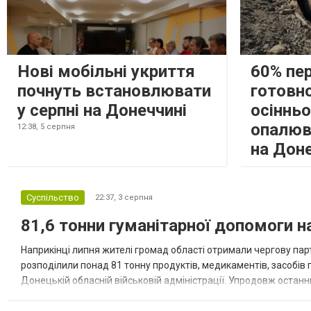
Нові мобільні укриття
60% пе
почнуть встановлювати
готовно
у серпні на Донеччині
осіннь
опалюв
12:38,
5 серпня
на Дон
Суспільство
22:37,
3 серпня
81,6 тонни гуманітарної допомоги 
Наприкінці липня жителі громад області отримали чергову парт
розподілили понад 81 тонну продуктів, медикаментів, засобів г
Донецькій обласній військовій адміністрації. Упродовж остан
допомоги. Благодійні вантажі містили продуктові набори, засоб